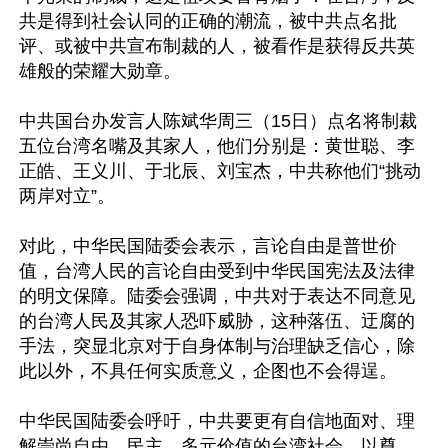
共是得到社会认同的正确的潮流，被中共点名批
评、或被中共宣布制裁的人，被看作是获得反共英
雄般的荣耀大勋章。

中共国台办发言人陈斌华周三（15日）点名将制裁
五位台湾名嘴及其家人，他们分别是：黄世聪、李
正皓、王义川、于北辰、刘宝杰，中共称他们“挑动
两岸对立”。

对此，中华民国陆委会表示，言论自由是普世价
值，台湾人民的言论自由受到中华民国宪法及法律
的明文保障。陆委会强调，中共对于表达不同意见
的台湾人民及其家人恐吓威胁，这种落伍、迂腐的
手法，突显北京对于自身体制与治理缺乏信心，除
此以外，不具任何实质意义，企图也不会得逞。

中华民国陆委会呼吁，中共要更有自信地面对、理
解崇尚自由、民主、多元价值的台湾社会，以尊