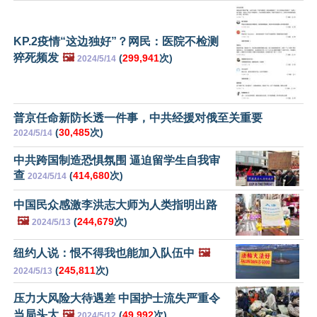
KP.2疫情“这边独好”？网民：医院不检测
猝死频发
🖼️
(
299,941
次)
2024/5/14
普京任命新防长透一件事，中共经援对俄至关重要
(
30,485
次)
2024/5/14
中共跨国制造恐惧氛围 逼迫留学生自我审
查
(
414,680
次)
2024/5/14
中国民众感激李洪志大师为人类指明出路
🖼️
(
244,679
次)
2024/5/13
纽约人说：恨不得我也能加入队伍中
🖼️
(
245,811
次)
2024/5/13
压力大风险大待遇差 中国护士流失严重令
当局头大
🖼️
(
49,992
次)
2024/5/12