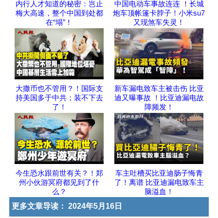
内行人才知道的秘密：岂止
中国电动车事故连连 ！长城
梅大高速，整个中国到处都
炮车顶帐篷卡脖子！小米su7
在“塌”！
又现煞车失灵！
大撒币也不管用？！国际支
新车漏电致车主被击伤 比亚
持美国多于中共；装不下去
迪又曝事故 ！比亚迪漏电故
了！
障频发！
今生恐水跟前世有关？！郑
车主吐槽买比亚迪肠子悔青
州小伙游冥府都见到了什
了！离谱 比亚迪漏电致车主
么？
脑溢血！
更多文章导读：
2024年5月16日