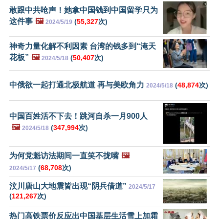
敢跟中共呛声！她拿中国钱到中国留学只为
这件事
🖼️
(
55,327
次)
2024/5/19
神奇力量化解不利因素 台湾的钱多到“淹天
花板”
🖼️
(
50,407
次)
2024/5/18
中俄欲一起打通北极航道 再与美欧角力
(
48,874
次)
2024/5/18
中国百姓活不下去！跳河自杀一月900人
🖼️
(
347,994
次)
2024/5/18
为何党魁访法期间一直笑不拢嘴
🖼️
(
68,708
次)
2024/5/17
汶川唐山大地震皆出现“阴兵借道”
2024/5/17
(
121,267
次)
热门高铁票价反应出中国基层生活雪上加霜