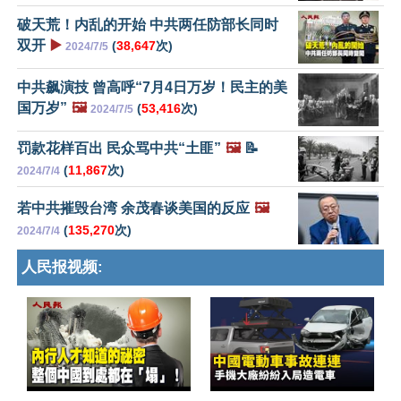
破天荒！内乱的开始 中共两任防部长同时
双开
▶️
(
38,647
次)
2024/7/5
中共飙演技 曾高呼“7月4日万岁！民主的美
国万岁”
🖼️
(
53,416
次)
2024/7/5
罚款花样百出 民众骂中共“土匪”
🖼️
📝
(
11,867
次)
2024/7/4
若中共摧毁台湾 余茂春谈美国的反应
🖼️
(
135,270
次)
2024/7/4
人民报视频: