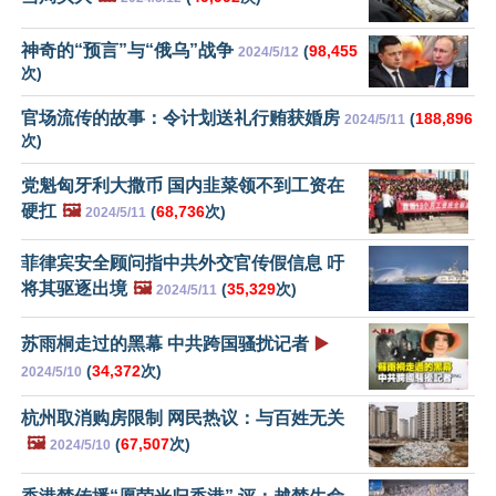
神奇的“预言”与“俄乌”战争
(
98,455
2024/5/12
次)
官场流传的故事：令计划送礼行贿获婚房
(
188,896
2024/5/11
次)
党魁匈牙利大撒币 国内韭菜领不到工资在
硬扛
🖼️
(
68,736
次)
2024/5/11
菲律宾安全顾问指中共外交官传假信息 吁
将其驱逐出境
🖼️
(
35,329
次)
2024/5/11
苏雨桐走过的黑幕 中共跨国骚扰记者
▶️
(
34,372
次)
2024/5/10
杭州取消购房限制 网民热议：与百姓无关
🖼️
(
67,507
次)
2024/5/10