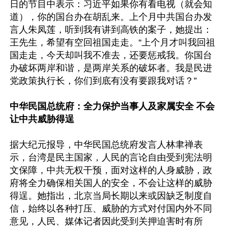
日的节目中表示：习近平如果你有看电视（就会知
道），你的国台办在胡乱来。上个月中共国台办发
言人朱凤莲，听到我有讲到高铁的案子，她提出：
王先生，希望有空回祖国走走。“上个月才叫我回祖
国走走，今天却叫我不准去，还要惩戒我。你国台
办破坏两岸和谐，是两岸关系的破坏者。我是民进
党政策执行长，你们到底有没有要跟我对话？”

中华民国总统府：全力保护当事人及家属安全 不会
让中共威胁得逞
据大纪元报导，中华民国总统府发言人林聿禅表
示，台湾是民主国家，人民的言论自由受到宪法明
文保障，中共无权干预，面对这样的人身威胁，政
府将全力确保相关国人的安全，不会让这样的威胁
得逞。她指出，北京当局长期以来或因缺乏制度自
信，始终以各种打压、威胁的方式对付国内外不同
意见，人民、媒体记者因此受到关押迫害时有所