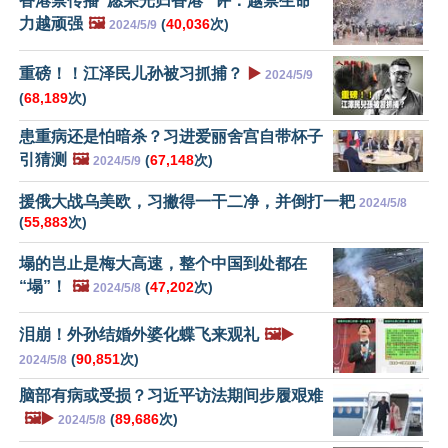
香港禁传播“愿荣光归香港” 评：越禁生命
力越顽强
🖼️
(
40,036
次)
2024/5/9
重磅！！江泽民儿孙被习抓捕？
▶️
2024/5/9
(
68,189
次)
患重病还是怕暗杀？习进爱丽舍宫自带杯子
引猜测
🖼️
(
67,148
次)
2024/5/9
援俄大战乌美欧，习撇得一干二净，并倒打一耙
2024/5/8
(
55,883
次)
塌的岂止是梅大高速，整个中国到处都在
“塌”！
🖼️
(
47,202
次)
2024/5/8
泪崩！外孙结婚外婆化蝶飞来观礼
🖼️▶️
(
90,851
次)
2024/5/8
脑部有病或受损？习近平访法期间步履艰难
🖼️▶️
(
89,686
次)
2024/5/8