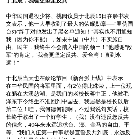
于北辰：我会更坚定反共
中华民国退役少将、桃园议员于北辰15日在脸书发
文表示，他一大早收到了最大的荣耀勋章──“匪伪国
台办”终于对他发出了黑名单通知！“其实也不用通知
我（因为你不配），如果中国（中共）不实施自
由、民主，我终生不会踏入中国的领土！”他感谢“敌
军”的肯定，“我会更坚定反共、爱台湾！直到永
远！”

于北辰当天也在政论节目《新台派上线》中表示：
在中华民国的将军里面，有2位得此殊荣，上一位现
在躺在大溪慈湖、是我们的老校长蒋中正，他被毛
泽东下令终生不准回到中国去。我居然是校长以后
第二位！哇，我何德何能啊，不过我说句实话，校
长终于教出了一个好学生，（我）没有违反您反共
的信念，40年来永远追求台、澎、金马的自由、平
等。“我们入伍第一件事就是宣誓反共到底，永远反