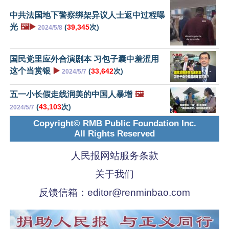
中共法国地下警察绑架异议人士返中过程曝
光
🖼️▶️
(
39,345
次)
2024/5/8
国民党里应外合演剧本 习包子囊中羞涩用
这个当赏银
▶️
(
33,642
次)
2024/5/7
五一小长假走线润美的中国人暴增
🖼️
(
43,103
次)
2024/5/7
Copyright© RMB Public Foundation Inc.
All Rights Reserved
人民报网站服务条款
关于我们
反馈信箱：
editor@renminbao.com