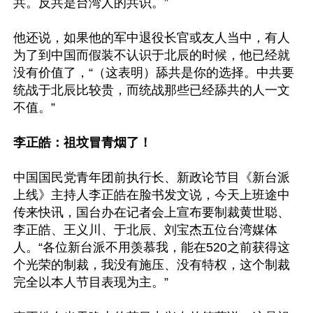
共。反共是台湾人的共识。”

他还说，如果他的军中退役长官或友人当中，有人
为了到中国而假装不认识于北辰的时候，他已经就
没有价值了，“（这表明）舔共是你的选择。中共要
统战于北辰比较贵，而统战那些已经舔共的人一文
不值。”

李正皓：祖坟冒青烟了！
中国国民党青年团前执行长、新政论节目《新台派
上线》主持人李正皓在脸书发文说，今天上班途中
传来快讯，国台办在记者会上宣布要制裁黄世聪、
李正皓、王义川、于北辰、刘宝杰五位台湾媒体
人。“各位新台派不用羡慕我，能在520之前获得这
个光荣的制裁，我没有施压、没有特权，这个制裁
完全以本人节目表现为主。”
