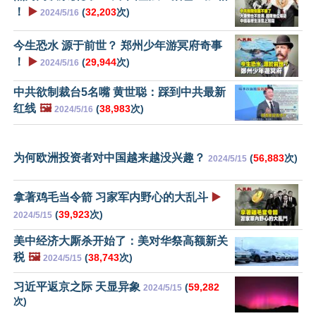
！
▶️
(
32,203
次)
2024/5/16
今生恐水 源于前世？ 郑州少年游冥府奇事
！
▶️
(
29,944
次)
2024/5/16
中共欲制裁台5名嘴 黄世聪：踩到中共最新
红线
🖼️
(
38,983
次)
2024/5/16
为何欧洲投资者对中国越来越没兴趣？
(
56,883
次)
2024/5/15
拿著鸡毛当令箭 习家军内野心的大乱斗
▶️
(
39,923
次)
2024/5/15
美中经济大厮杀开始了：美对华祭高额新关
税
🖼️
(
38,743
次)
2024/5/15
习近平返京之际 天显异象
(
59,282
2024/5/15
次)