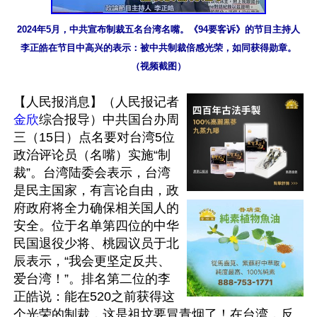
2024年5月，中共宣布制裁五名台湾名嘴。《94要客诉》的节目主持人
李正皓在节目中高兴的表示：被中共制裁倍感光荣，如同获得勋章。
（视频截图）
【人民报消息】（人民报记者
金欣
综合报导）中共国台办周
三（15日）点名要对台湾5位
政治评论员（名嘴）实施“制
裁”。台湾陆委会表示，台湾
是民主国家，有言论自由，政
府政府将全力确保相关国人的
安全。位于名单第四位的中华
民国退役少将、桃园议员于北
辰表示，“我会更坚定反共、
爱台湾！”。排名第二位的李
正皓说：能在520之前获得这
个光荣的制裁，这是祖坟要冒青烟了！在台湾，反