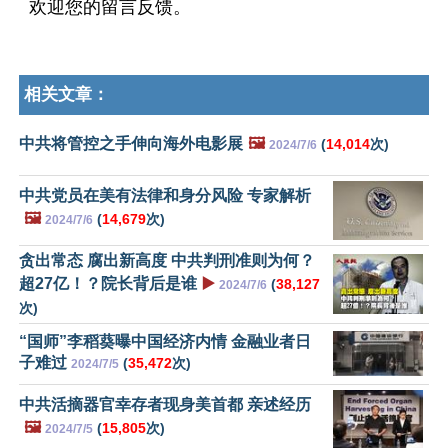
欢迎您的留言反馈。
相关文章：
中共将管控之手伸向海外电影展
🖼️
(
14,014
次)
2024/7/6
中共党员在美有法律和身分风险 专家解析
🖼️
(
14,679
次)
2024/7/6
贪出常态 腐出新高度 中共判刑准则为何？
超27亿！？院长背后是谁
▶️
(
38,127
2024/7/6
次)
“国师”李稻葵曝中国经济内情 金融业者日
子难过
(
35,472
次)
2024/7/5
中共活摘器官幸存者现身美首都 亲述经历
🖼️
(
15,805
次)
2024/7/5