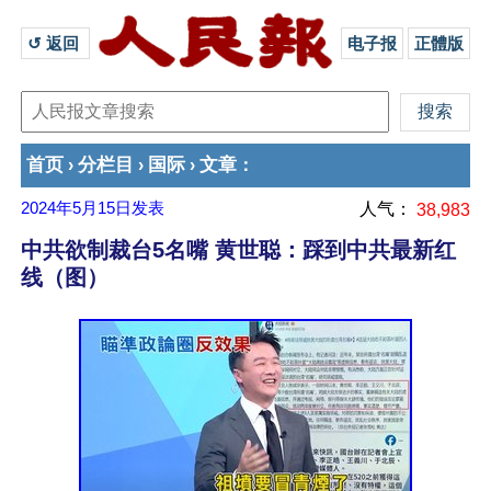
↺ 返回 
电子报
正體版
首页
分栏目
国际
文章
›
›
›
：
2024年5月15日
发表
人气：
38,983
中共欲制裁台5名嘴 黄世聪：踩到中共最新红
线（图）