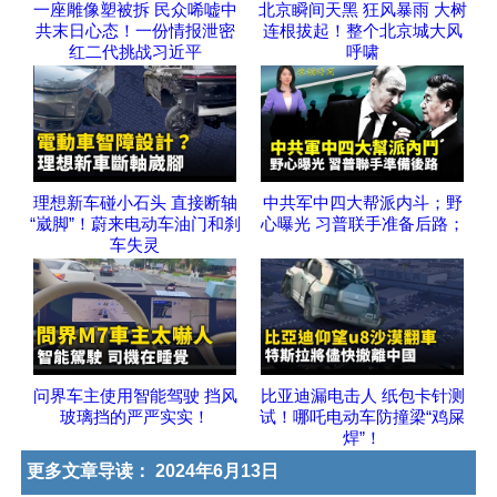
一座雕像塑被拆 民众唏嘘中
北京瞬间天黑 狂风暴雨 大树
共末日心态！一份情报泄密
连根拔起！整个北京城大风
红二代挑战习近平
呼啸
理想新车碰小石头 直接断轴
中共军中四大帮派内斗；野
“崴脚”！蔚来电动车油门和刹
心曝光 习普联手准备后路；
车失灵
问界车主使用智能驾驶 挡风
比亚迪漏电击人 纸包卡针测
玻璃挡的严严实实！
试！哪吒电动车防撞梁“鸡屎
焊”！
更多文章导读：
2024年6月13日