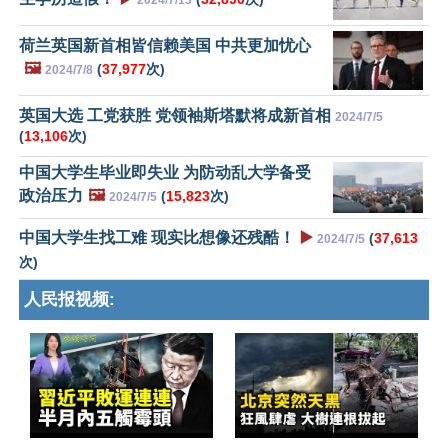
2024/7/13
荷兰英国新首相皆信赖美国 中共更加忧心
🖼️
(
37,977
次)
2024/7/8
英国大选 工党获胜 党领袖斯塔默将成新首相
2024/7/5
(
13,106
次)
中国大学生毕业即失业 为防动乱大学备受
政治压力
🖼️
(
15,823
次)
2024/7/5
中国大学生找工难 现实比想像还残酷！
▶️
(
37,613
2024/7/5
次)
人民报视频: