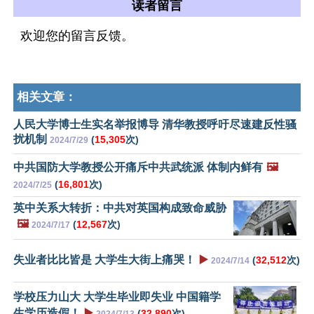
读者留言
欢迎您的留言反馈。
相关文章：
人民大学博士生实名举报博导 清华教授呼吁尽速建反性骚
扰机制
(
15,305
次)
2024/7/29
中共国防大学教授公开痛斥中共武统派 体制内鲜有
🖼️
(
16,801
次)
2024/7/25
英中关系大转折：中共对英国构成致命威胁
🖼️
(
12,567
次)
2024/7/17
失业者比比皆是 大学生大街上痛哭！
▶️
(
32,512
次)
2024/7/14
学校压力山大 大学生毕业即失业 中国籍学
生学历造假！
▶️
(
32,890
次)