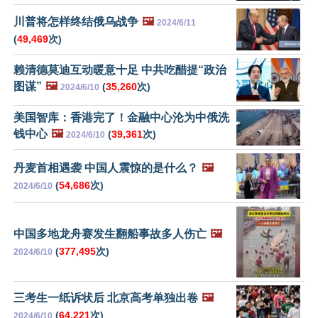
川普将怎样终结俄乌战争
🖼️
2024/6/11
(
49,469
次)
赖清德莫迪互动暖意十足 中共吃醋提“政治
图谋”
🖼️
(
35,260
次)
2024/6/10
美国智库：香港完了！金融中心沦为中俄洗
钱中心
🖼️
(
39,361
次)
2024/6/10
丹麦首相遇袭 中国人震惊的是什么？
🖼️
(
54,686
次)
2024/6/10
中国多地龙舟赛发生翻船事故多人伤亡
🖼️
(
377,495
次)
2024/6/10
三考生一纸诉状后 北京高考单独出卷
🖼️
(
64,221
次)
2024/6/10