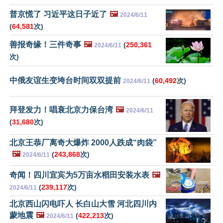
普京慌了 习近平这日子近了
🖼️
2024/6/11
(
64,581
次)
善报奇缘！三件奇事
🖼️
(
250,361
2024/6/11
次)
中俄友谊生变垮台时间双双提前
(
60,492
次)
2024/6/11
拜登发力！唱衰北京力保台湾
🖼️
2024/6/11
(
31,680
次)
北京王恭厂离奇大爆炸 2000人跌成“肉袋”
🖼️
(
243,868
次)
2024/6/11
奇闻！四川宜宾为5万亩水稻田安装水表
🖼️
(
239,117
次)
2024/6/11
北京西山闪电吓人 长白山大雪 河北四川内
蒙地震
🖼️
(
422,213
次)
2024/6/11