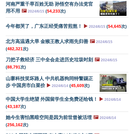
河南严重干旱百姓无助 孙悟空有办法党官
用不用
🖼️
(
54,233
次)
2024/6/15
今年都哭了，广东正经受痛苦煎熬！
▶️
(
54,645
次)
2024/6/15
北方高温遇大旱 金猴王教人求雨先归善
🖼️
2024/6/15
(
482,321
次)
刀把子救经济 三中全会走进历史垃圾时刻
🖼️
2024/6/15
(
88,791
次)
山寨科技笑坏路人 中共机器狗同特警踢正
步 中国房市白菜价
▶️
(
45,609
次)
2024/6/14
中国大学生绝望 外国留学生全免费还给钱！
▶️
2024/6/14
(
43,187
次)
她今生害怕黑暗空间是因为前世曾被活埋
🖼️
2024/6/14
(
256,162
次)