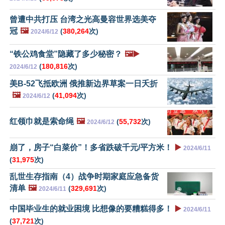
曾遭中共打压 台湾之光高曼容世界选美夺
冠
🖼️
(
380,264
次)
2024/6/12
“铁公鸡食堂”隐藏了多少秘密？
🖼️▶️
(
180,816
次)
2024/6/12
美B-52飞抵欧洲 俄推新边界草案一日夭折
🖼️
(
41,094
次)
2024/6/12
红领巾就是索命绳
🖼️
(
55,732
次)
2024/6/12
崩了，房子“白菜价”！多省跌破千元/平方米！
▶️
2024/6/11
(
31,975
次)
乱世生存指南（4）战争时期家庭应急备货
清单
🖼️
(
329,691
次)
2024/6/11
中国毕业生的就业困境 比想像的要糟糕得多！
▶️
2024/6/11
(
37,721
次)