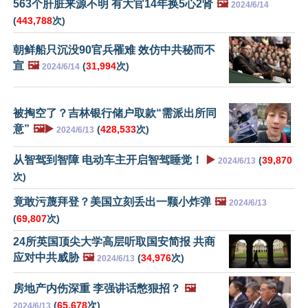
563个肝脏来源不明 有大官14年换5心2肾
🖼️
2024/6/14
(
443,788
次)
朝鲜船只沉没90官兵罹难 效仿中共秘而不
宣
🖼️
(
31,994
次)
2024/6/14
被掏空了？吉林银行储户取款“需派出所同
意”
🖼️▶️
(
428,533
次)
2024/6/13
从智驾到智障 电动车主开启智驾睡觉！
▶️
(
39,870
2024/6/13
次)
竟敢污蔑拜登？美国立刻丢出一颗小炸弹
🖼️
2024/6/13
(
69,807
次)
24所英国顶尖大学高层听取国安简报 共商
应对中共威胁
🖼️
(
34,976
次)
2024/6/13
房地产内伤深重 李强讲话憋狠招？
🖼️
(
65,678
次)
2024/6/13