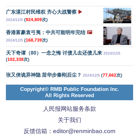
广东湛江村民维权 齐心大战警察
▶️
(
924,809
次)
2024/12/5
香港富豪袁弓夷：中共可能明年完结
🖼️
(
168,739
次)
2024/12/5
天下奇谭（80）一念之悔 讨债儿去还债儿来
2024/12/5
(
102,338
次)
张又侠诡异神隐 苗华步秦刚后尘？
(
77,662
次)
2024/12/5
Copyright© RMB Public Foundation Inc.
All Rights Reserved
人民报网站服务条款
关于我们
反馈信箱：
editor@renminbao.com