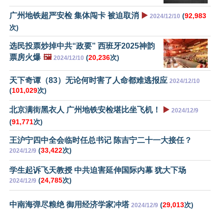
广州地铁超严安检 集体闯卡 被迫取消
▶️
(
92,983
2024/12/10
次)
选民投票炒掉中共“政要” 西班牙2025神韵
票房火爆
🖼️
(
20,236
次)
2024/12/10
天下奇谭（83）无论何时害了人命都难逃报应
2024/12/10
(
101,029
次)
北京满街黑衣人 广州地铁安检堪比坐飞机！
▶️
2024/12/9
(
91,771
次)
王沪宁四中全会临时任总书记 陈吉宁二十一大接任？
(
33,422
次)
2024/12/9
学生起诉飞天教授 中共迫害延伸国际内幕 犹大下场
(
24,785
次)
2024/12/9
中南海弹尽粮绝 御用经济学家冲塔
(
29,013
次)
2024/12/9