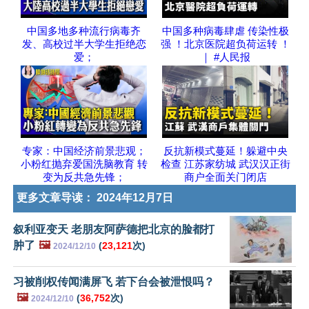
中国多地多种流行病毒齐
中国多种病毒肆虐 传染性极
发、高校过半大学生拒绝恋
强 ！北京医院超负荷运转 ！
爱；
｜ #人民报
专家：中国经济前景悲观；
反抗新模式蔓延！躲避中央
小粉红抛弃爱国洗脑教育 转
检查 江苏家纺城 武汉汉正街
变为反共急先锋；
商户全面关门闭店
更多文章导读：
2024年12月7日
叙利亚变天 老朋友阿萨德把北京的脸都打
肿了
🖼️
(
23,121
次)
2024/12/10
习被削权传闻满屏飞 若下台会被泄恨吗？
🖼️
(
36,752
次)
2024/12/10