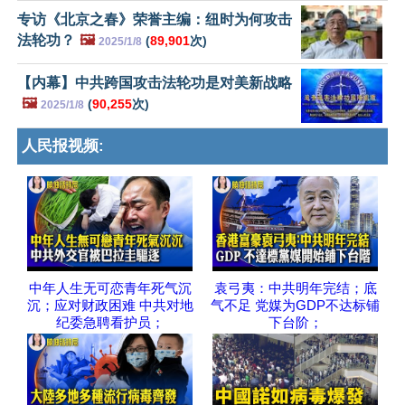
专访《北京之春》荣誉主编：纽时为何攻击
法轮功？
🖼️
(
89,901
次)
2025/1/8
【内幕】中共跨国攻击法轮功是对美新战略
🖼️
(
90,255
次)
2025/1/8
人民报视频:
中年人生无可恋青年死气沉
袁弓夷：中共明年完结；底
沉；应对财政困难 中共对地
气不足 党媒为GDP不达标铺
纪委急聘看护员；
下台阶；