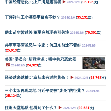
中国经济恶化 北上广满是露宿者
▶️
(
95,125
次)
2024/12/6
丁薛祥与王小洪联手蔡奇不妙？
(
35,131
次)
2024/12/6
供出苗华暂过关 董军突然现身引关注
(
79,301
次)
2024/12/6
共军军委两派恶斗 专家：何卫东前途不看好
2024/12/5
(
25,013
次)
美国“委员会”新冠溯源：曝中共邪恶武器
🖼️
(
24,923
次)
2024/12/5
经济越来越糟 北京从未有过的萧条！
▶️
(
93,768
次)
2024/12/5
三个太阳再现两地 习近平要被“废免”的征兆？
2024/12/5
(
25,124
次)
往返天堂地狱 他看到了什么？
▶️
(
92,581
次)
2024/12/5