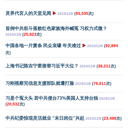
灵界代言人的天堂见闻
▶️
(
93,535
次)
2024/12/8
首例中共权斗落败红色家族海外喊冤 习权力式微？
(
25,823
次)
2024/12/8
中国各地一片萧条 民众哀嚎 年关难过
▶️
(
92,894
2024/12/8
次)
上海书记陈吉宁要接替习近平大位？
(
36,211
次)
2024/12/8
习刚视察完信息支援部队就遭打脸
(
76,611
次)
2024/12/8
习是个冤大头 若中共侵台73%美国人支持台独
2024/12/8
(
20,532
次)
中共纪委惊现灵活就业 “末日岗位”兴起
(
23,498
次)
2024/12/8