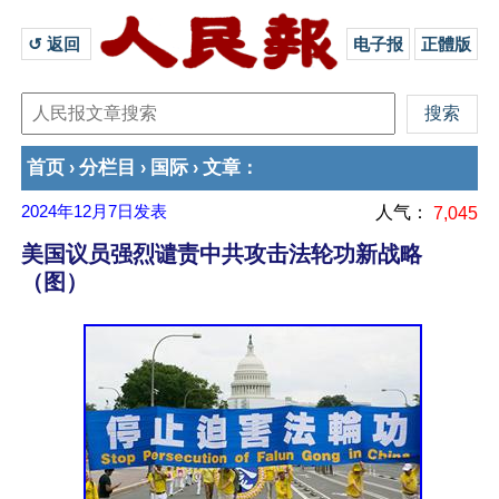
↺ 返回 
电子报
正體版
首页
分栏目
国际
文章
›
›
›
：
2024年12月7日
发表
人气：
7,045
美国议员强烈谴责中共攻击法轮功新战略
（图）