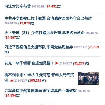
习江对比今与昔
(
24,491
次)
2024/12/8
中共外交官被巴拉圭驱逐 台湾感谢巴国坚守台巴邦谊
(
19,879
次)
2024/12/7
天下奇谭（81）少年打赌后果严重 幸遇名医救命
2024/12/7
(
84,597
次)
习近平视察信息支援部队 军网党媒现差异
(
73,653
2024/12/7
次)
花光一辈子积蓄 住进烂尾楼！
▶️
(
91,277
次)
2024/12/7
看不到未来 中年人生无可恋 青年人死气沉
沉
🖼️
(
105,266
次)
2024/12/7
共军高层突然集体露面 假团结真内斗露破绽
2024/12/6
(
24,554
次)