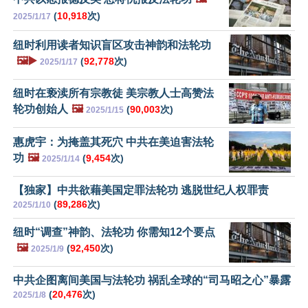
(
10,918
次)
2025/1/17
纽时利用读者知识盲区攻击神韵和法轮功
🖼️▶️
(
92,778
次)
2025/1/17
纽时在亵渎所有宗教徒 美宗教人士高赞法
轮功创始人
🖼️
(
90,003
次)
2025/1/15
惠虎宇：为掩盖其死穴 中共在美迫害法轮
功
🖼️
(
9,454
次)
2025/1/14
【独家】中共欲藉美国定罪法轮功 逃脱世纪人权罪责
(
89,286
次)
2025/1/10
纽时“调查”神韵、法轮功 你需知12个要点
🖼️
(
92,450
次)
2025/1/9
中共企图离间美国与法轮功 祸乱全球的“司马昭之心”暴露
(
20,476
次)
2025/1/8