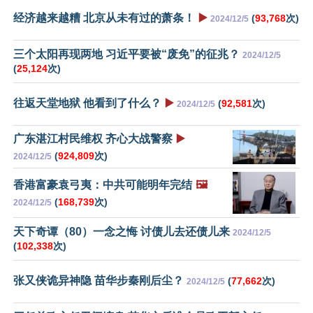
经济越来越糟 北京从未有过的萧条！
▶️
(
93,768
次)
2024/12/5
三个太阳再现两地 习近平要被“废免”的征兆？
2024/12/5
(
25,124
次)
往返天堂地狱 他看到了什么？
▶️
(
92,581
次)
2024/12/5
广东湛江村民维权 齐心大战警察
▶️
(
924,809
次)
2024/12/5
香港富豪袁弓夷：中共可能明年完结
🖼️
(
168,739
次)
2024/12/5
天下奇谭（80）一念之悔 讨债儿去还债儿来
2024/12/5
(
102,338
次)
张又侠诡异神隐 苗华步秦刚后尘？
(
77,662
次)
2024/12/5