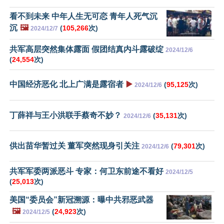
看不到未来 中年人生无可恋 青年人死气沉
沉
🖼️
(
105,266
次)
2024/12/7
共军高层突然集体露面 假团结真内斗露破绽
2024/12/6
(
24,554
次)
中国经济恶化 北上广满是露宿者
▶️
(
95,125
次)
2024/12/6
丁薛祥与王小洪联手蔡奇不妙？
(
35,131
次)
2024/12/6
供出苗华暂过关 董军突然现身引关注
(
79,301
次)
2024/12/6
共军军委两派恶斗 专家：何卫东前途不看好
2024/12/5
(
25,013
次)
美国“委员会”新冠溯源：曝中共邪恶武器
🖼️
(
24,923
次)
2024/12/5