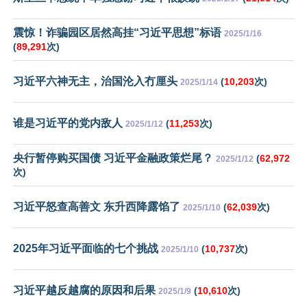
震惊！诈骗园区居然高挂“习近平思想”标语
2025/1/16
(
89,291
次)
习近平六神无主，治国沦入冇厘头
(
10,203
次)
2025/1/14
谁是习近平的党内敌人
(
11,253
次)
2025/1/12
央行暂停购买国债 习近平金融政策烂尾？
(
62,972
2025/1/12
次)
习近平怒查高善文 东升西降露馅了
(
62,039
次)
2025/1/10
2025年习近平面临的七个挑战
(
10,737
次)
2025/1/10
习近平越反越腐的原因和后果
(
10,610
次)
2025/1/9