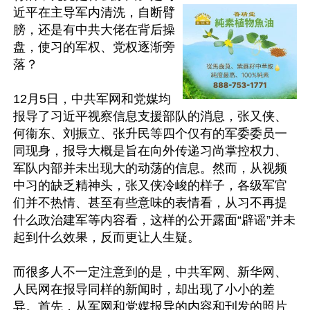
近平在主导军内清洗，自断臂
膀，还是有中共大佬在背后操
盘，使习的军权、党权逐渐旁
落？

12月5日，中共军网和党媒均
报导了习近平视察信息支援部队的消息，张又侠、
何衞东、刘振立、张升民等四个仅有的军委委员一
同现身，报导大概是旨在向外传递习尚掌控权力、
军队内部并未出现大的动荡的信息。然而，从视频
中习的缺乏精神头，张又侠冷峻的样子，各级军官
们并不热情、甚至有些意味的表情看，从习不再提
什么政治建军等内容看，这样的公开露面“辟谣”并未
起到什么效果，反而更让人生疑。

而很多人不一定注意到的是，中共军网、新华网、
人民网在报导同样的新闻时，却出现了小小的差
异。首先，从军网和党媒报导的内容和刊发的照片