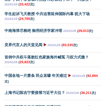
(
33,422
次)
2024/12/9
学生起诉飞天教授 中共迫害延伸国际内幕 犹大下场
(
24,785
次)
2024/12/9
中南海弹尽粮绝 御用经济学家冲塔
(
29,013
次)
2024/12/9
灵界代言人的天堂见闻
▶️
(
93,535
次)
2024/12/8
首例中共权斗落败红色家族海外喊冤 习权力式微？
(
25,823
次)
2024/12/8
中国各地一片萧条 民众哀嚎 年关难过
▶️
(
92,894
2024/12/8
次)
上海书记陈吉宁要接替习近平大位？
(
36,211
次)
2024/12/8