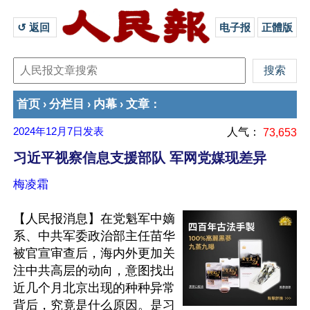
↺ 返回 
电子报
正體版
首页
分栏目
内幕
文章
›
›
›
：
2024年12月7日
发表
人气：
73,653
习近平视察信息支援部队 军网党媒现差异
梅凌霜
【人民报消息】在党魁军中嫡
系、中共军委政治部主任苗华
被官宣审查后，海内外更加关
注中共高层的动向，意图找出
近几个月北京出现的种种异常
背后，究竟是什么原因。是习