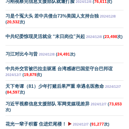
习刚视察完信息支援部队就遭打脸
(
76,611
次)
2024/12/8
习是个冤大头 若中共侵台73%美国人支持台独
2024/12/8
(
20,532
次)
中共纪委惊现灵活就业 “末日岗位”兴起
(
23,498
次)
2024/12/8
习江对比今与昔
(
24,491
次)
2024/12/8
中共外交官被巴拉圭驱逐 台湾感谢巴国坚守台巴邦谊
(
19,879
次)
2024/12/7
天下奇谭（81）少年打赌后果严重 幸遇名医救命
2024/12/7
(
84,597
次)
习近平视察信息支援部队 军网党媒现差异
(
73,653
2024/12/7
次)
花光一辈子积蓄 住进烂尾楼！
▶️
(
91,277
次)
2024/12/7