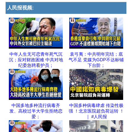
人民报视频:
中年人生无可恋青年死气沉
袁弓夷：中共明年完结；底
沉；应对财政困难 中共对地
气不足 党媒为GDP不达标铺
纪委急聘看护员；
下台阶；
中国多地多种流行病毒齐
中国多种病毒肆虐 传染性极
发、高校过半大学生拒绝恋
强 ！北京医院超负荷运转 ！
爱；
｜ #人民报