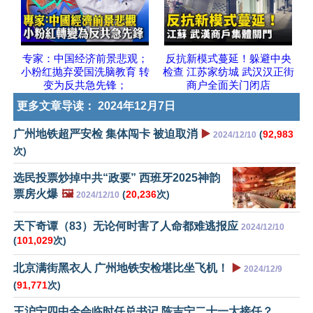
专家：中国经济前景悲观；
反抗新模式蔓延！躲避中央
小粉红抛弃爱国洗脑教育 转
检查 江苏家纺城 武汉汉正街
变为反共急先锋；
商户全面关门闭店
更多文章导读：
2024年12月7日
广州地铁超严安检 集体闯卡 被迫取消
▶️
(
92,983
2024/12/10
次)
选民投票炒掉中共“政要” 西班牙2025神韵
票房火爆
🖼️
(
20,236
次)
2024/12/10
天下奇谭（83）无论何时害了人命都难逃报应
2024/12/10
(
101,029
次)
北京满街黑衣人 广州地铁安检堪比坐飞机！
▶️
2024/12/9
(
91,771
次)
王沪宁四中全会临时任总书记 陈吉宁二十一大接任？