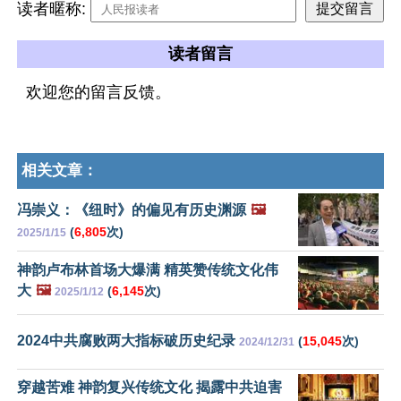
读者暱称:
读者留言
欢迎您的留言反馈。
相关文章：
冯崇义：《纽时》的偏见有历史渊源
🖼️
(
6,805
次)
2025/1/15
神韵卢布林首场大爆满 精英赞传统文化伟
大
🖼️
(
6,145
次)
2025/1/12
2024中共腐败两大指标破历史纪录
(
15,045
次)
2024/12/31
穿越苦难 神韵复兴传统文化 揭露中共迫害