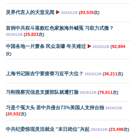
灵界代言人的天堂见闻
▶️
(
93,535
次)
2024/12/8
首例中共权斗落败红色家族海外喊冤 习权力式微？
(
25,823
次)
2024/12/8
中国各地一片萧条 民众哀嚎 年关难过
▶️
(
92,894
2024/12/8
次)
上海书记陈吉宁要接替习近平大位？
(
36,211
次)
2024/12/8
习刚视察完信息支援部队就遭打脸
(
76,611
次)
2024/12/8
习是个冤大头 若中共侵台73%美国人支持台独
2024/12/8
(
20,532
次)
中共纪委惊现灵活就业 “末日岗位”兴起
(
23,498
次)
2024/12/8