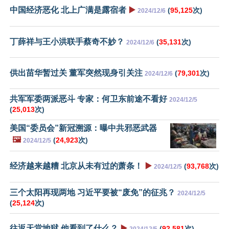
中国经济恶化 北上广满是露宿者
▶️
(
95,125
次)
2024/12/6
丁薛祥与王小洪联手蔡奇不妙？
(
35,131
次)
2024/12/6
供出苗华暂过关 董军突然现身引关注
(
79,301
次)
2024/12/6
共军军委两派恶斗 专家：何卫东前途不看好
2024/12/5
(
25,013
次)
美国“委员会”新冠溯源：曝中共邪恶武器
🖼️
(
24,923
次)
2024/12/5
经济越来越糟 北京从未有过的萧条！
▶️
(
93,768
次)
2024/12/5
三个太阳再现两地 习近平要被“废免”的征兆？
2024/12/5
(
25,124
次)
往返天堂地狱 他看到了什么？
▶️
(
92,581
次)
2024/12/5