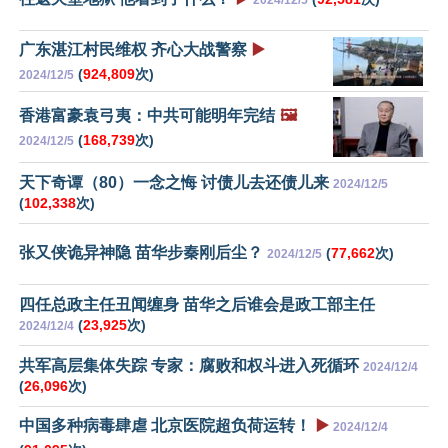
广东湛江村民维权 齐心大战警察
▶️
(
924,809
次)
2024/12/5
香港富豪袁弓夷：中共可能明年完结
🖼️
(
168,739
次)
2024/12/5
天下奇谭（80）一念之悔 讨债儿去还债儿来
2024/12/5
(
102,338
次)
张又侠诡异神隐 苗华步秦刚后尘？
(
77,662
次)
2024/12/5
四任总政主任丑闻缠身 苗华之后谁会是政工部主任
(
23,925
次)
2024/12/4
共军高层集体失踪 专家：腐败和权斗进入死循环
2024/12/4
(
26,096
次)
中国多种病毒肆虐 北京医院超负荷运转！
▶️
2024/12/4