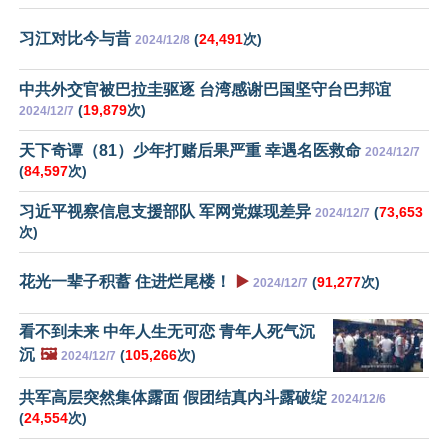
习江对比今与昔
(
24,491
次)
2024/12/8
中共外交官被巴拉圭驱逐 台湾感谢巴国坚守台巴邦谊
(
19,879
次)
2024/12/7
天下奇谭（81）少年打赌后果严重 幸遇名医救命
2024/12/7
(
84,597
次)
习近平视察信息支援部队 军网党媒现差异
(
73,653
2024/12/7
次)
花光一辈子积蓄 住进烂尾楼！
▶️
(
91,277
次)
2024/12/7
看不到未来 中年人生无可恋 青年人死气沉
沉
🖼️
(
105,266
次)
2024/12/7
共军高层突然集体露面 假团结真内斗露破绽
2024/12/6
(
24,554
次)