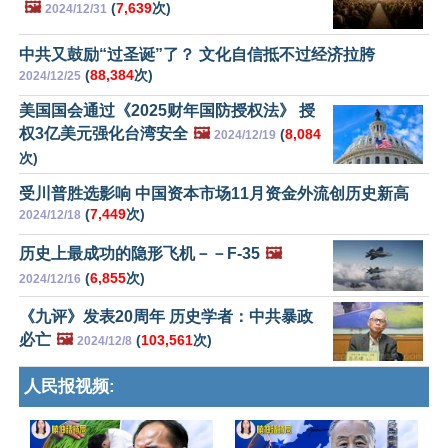
🖼️
(
7,639
次)
2024/12/31
中共又鼓励“过圣诞”了？ 文化自信抵不过经济拉胯
(
88,384
次)
2024/12/25
美国国会通过《2025财年国防授权法》 授
权3亿美元强化台湾安全
🖼️
(
8,084
2024/12/19
次)
受川普胜选影响 中国资本市场11月资金外流创历史新高
(
7,449
次)
2024/12/18
历史上最成功的隐形飞机－－F-35
🖼️
(
6,855
次)
2024/12/16
《九评》发表20周年 历史学者：中共暴政
必亡
🖼️
(
103,561
次)
2024/12/8
人民报视频: