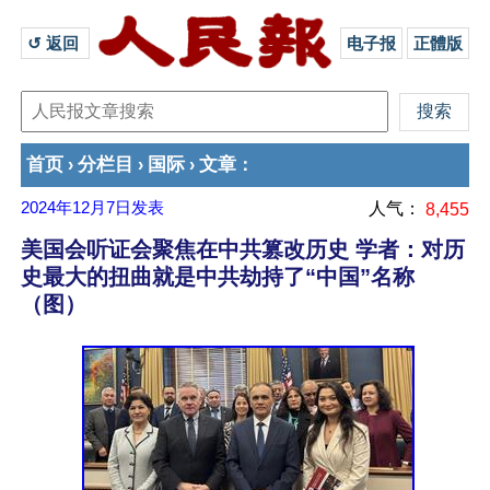
↺ 返回 
电子报
正體版
首页
分栏目
国际
文章
›
›
›
：
2024年12月7日
发表
人气：
8,455
美国会听证会聚焦在中共篡改历史 学者：对历
史最大的扭曲就是中共劫持了“中国”名称
（图）