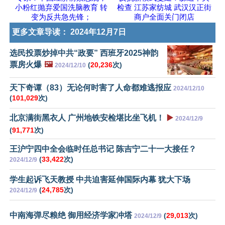
小粉红抛弃爱国洗脑教育 转
检查 江苏家纺城 武汉汉正街
变为反共急先锋；
商户全面关门闭店
更多文章导读：
2024年12月7日
选民投票炒掉中共“政要” 西班牙2025神韵
票房火爆
🖼️
(
20,236
次)
2024/12/10
天下奇谭（83）无论何时害了人命都难逃报应
2024/12/10
(
101,029
次)
北京满街黑衣人 广州地铁安检堪比坐飞机！
▶️
2024/12/9
(
91,771
次)
王沪宁四中全会临时任总书记 陈吉宁二十一大接任？
(
33,422
次)
2024/12/9
学生起诉飞天教授 中共迫害延伸国际内幕 犹大下场
(
24,785
次)
2024/12/9
中南海弹尽粮绝 御用经济学家冲塔
(
29,013
次)
2024/12/9