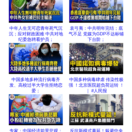
中年人生无可恋青年死气沉
袁弓夷：中共明年完结；底
沉；应对财政困难 中共对地
气不足 党媒为GDP不达标铺
纪委急聘看护员；
下台阶；
中国多地多种流行病毒齐
中国多种病毒肆虐 传染性极
发、高校过半大学生拒绝恋
强 ！北京医院超负荷运转 ！
爱；
｜ #人民报
专家：中国经济前景悲观；
反抗新模式蔓延！躲避中央