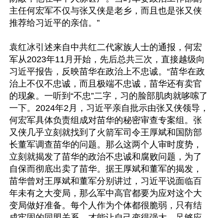
主任何宏军不仅与张又侠是老乡，而且也是张又侠
推荐给习近平的亲信。”

袁红冰引述来自中共红二代家族人士的通报，何宏
军从2023年11月开始，先后总共三次，直接越级向
习近平报告，反映苗华在政治上不忠诚。“苗华在政
治上不仅不忠诚，而且极端不忠诚，苗华还有卖官
的现象。一听到“不忠”二字，习的脸部肌肉就哆嗦了
一下。2024年2月，习近平亲自批示由张又侠领导，
何宏军具体负责组成对苗华的秘密审查专案组。张
又侠几乎立刻就找到了火箭军司令王厚斌和国防部
长董军调查苗华的问题。那么这两个人审时度势，
立刻就揭发了苗华的政治不忠诚和腐败问题，为了
自保而彻底出卖了苗华。据王厚斌和董军的揭发，
苗华曾对王厚斌和董军分别讲过，习近平说面临百
年未有之大变局，那么军中高官都要为应对这个大
变局做好准备。每个人作为个体都很脆弱，只有结
成牢固的同盟关系，才能让自己变得强大，足够应