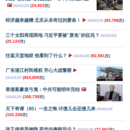
🖼️
(
24,923
次)
2024/12/5
经济越来越糟 北京从未有过的萧条！
▶️
(
93,768
次)
2024/12/5
三个太阳再现两地 习近平要被“废免”的征兆？
2024/12/5
(
25,124
次)
往返天堂地狱 他看到了什么？
▶️
(
92,581
次)
2024/12/5
广东湛江村民维权 齐心大战警察
▶️
(
924,809
次)
2024/12/5
香港富豪袁弓夷：中共可能明年完结
🖼️
(
168,739
次)
2024/12/5
天下奇谭（80）一念之悔 讨债儿去还债儿来
2024/12/5
(
102,338
次)
张又侠诡异神隐 苗华步秦刚后尘？
(
77,662
次)
2024/12/5