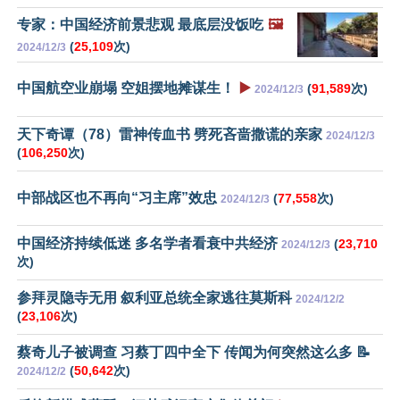
专家：中国经济前景悲观 最底层没饭吃
🖼️
(
25,109
次)
2024/12/3
中国航空业崩塌 空姐摆地摊谋生！
▶️
(
91,589
次)
2024/12/3
天下奇谭（78）雷神传血书 劈死吝啬撒谎的亲家
2024/12/3
(
106,250
次)
中部战区也不再向“习主席”效忠
(
77,558
次)
2024/12/3
中国经济持续低迷 多名学者看衰中共经济
(
23,710
2024/12/3
次)
参拜灵隐寺无用 叙利亚总统全家逃往莫斯科
2024/12/2
(
23,106
次)
蔡奇儿子被调查 习蔡丁四中全下 传闻为何突然这么多 📝
(
50,642
次)
2024/12/2