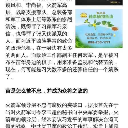
魏凤和、李尚福、火箭军高
层、战略支援部队、总装备部
和军工体系上层等派系的惨烈
清洗，既得罪了习家军习亲
信，也得罪了张又侠派系的
人。而习近平凶险异常的致命
的政治危机，在于身边有太多
的两面人。而政治工作部副主任何宏军，是早被习
布在苗华身边的棋子，用来准备监视和代替苗的，
现在，何可能是习为数不多的还算信任的一个嫡系
了。

苗是怎么被不忠，并成为众将之敌的
火箭军领导层不忠与腐败的突破口，据报首先在于
当时火箭军司令李玉超的秘书向中央军委举报。火
箭军的领导层，经常妄议习近平的军事解决台湾问
题的战略。中共党卫军的政治工作部，实质上就是