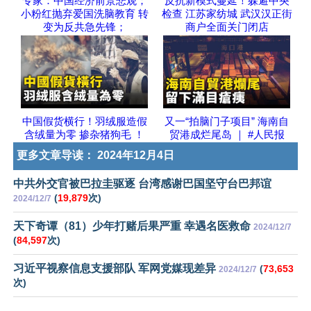
专家：中国经济前景悲观；
反抗新模式蔓延！躲避中央
小粉红抛弃爱国洗脑教育 转
检查 江苏家纺城 武汉汉正街
变为反共急先锋；
商户全面关门闭店
中国假货横行！羽绒服造假
又一“拍脑门子项目” 海南自
含绒量为零 掺杂猪狗毛 ！
贸港成烂尾岛 ｜ #人民报
更多文章导读：
2024年12月4日
中共外交官被巴拉圭驱逐 台湾感谢巴国坚守台巴邦谊
(
19,879
次)
2024/12/7
天下奇谭（81）少年打赌后果严重 幸遇名医救命
2024/12/7
(
84,597
次)
习近平视察信息支援部队 军网党媒现差异
(
73,653
2024/12/7
次)