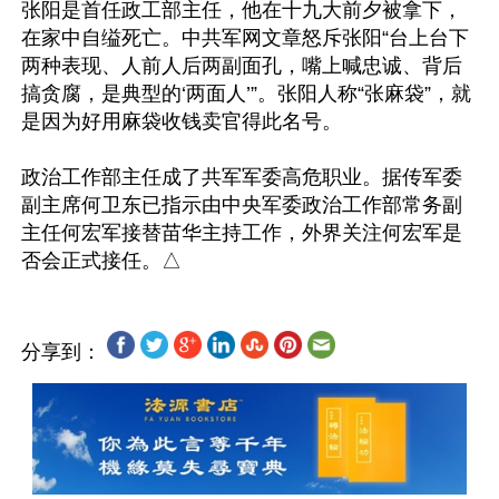
张阳是首任政工部主任，他在十九大前夕被拿下，
在家中自缢死亡。中共军网文章怒斥张阳“台上台下
两种表现、人前人后两副面孔，嘴上喊忠诚、背后
搞贪腐，是典型的‘两面人’”。张阳人称“张麻袋”，就
是因为好用麻袋收钱卖官得此名号。

政治工作部主任成了共军军委高危职业。据传军委
副主席何卫东已指示由中央军委政治工作部常务副
主任何宏军接替苗华主持工作，外界关注何宏军是
分享到：