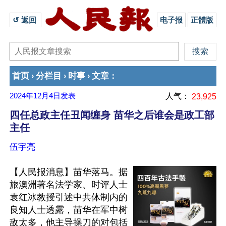
↺ 返回 
电子报
正體版
首页
分栏目
时事
文章
›
›
›
：
2024年12月4日
发表
人气：
23,925
四任总政主任丑闻缠身 苗华之后谁会是政工部
主任
伍宇亮
【人民报消息】苗华落马。据
旅澳洲著名法学家、时评人士
袁红冰教授引述中共体制内的
良知人士透露，苗华在军中树
敌太多，他主导操刀的对包括