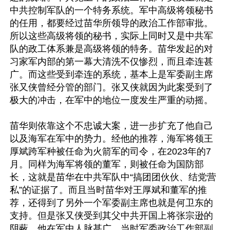
中共控制军队的一个特务系统。军中高级将领秘书
的任用，都要经过苗华所领导的政治工作部审批。
所以这些高级将领的秘书，实际上同时又是中共军
队的政工体系兼是高级将领的特务。苗华发起的对
习家军内部的第一幕大清洗不仅惨烈，而且牵连甚
广。而这些受到牵连的系统，基本上是军委副主席
张又侠曾经分管的部门。张又侠就因为此案受到了
极大的冲击，在军中的地位一度发生严重的动摇。

苗华则依靠这个不忠诚大案，进一步扩充了他自己
以及海军在军中的势力。经他的推荐，海军将领王
厚斌跨军种被任命为火箭军的司令，在2023年的7
月。同样为海军将领的董军，则被任命为国防部
长，这就是苗华在中共军队中“搞团团伙伙、结党营
私”的证据了。而且当时苗华对王厚斌和董军的推
荐，还得到了另外一个军委副主席也就是何卫东的
支持。但是张又侠受到其父中共开国上将张宗逊的
阴蔽，他在军中人脉甚广。当时军委政治工作部副