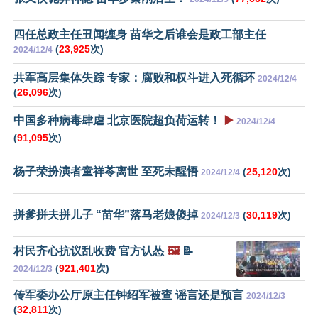
四任总政主任丑闻缠身 苗华之后谁会是政工部主任
(
23,925
次)
2024/12/4
共军高层集体失踪 专家：腐败和权斗进入死循环
2024/12/4
(
26,096
次)
中国多种病毒肆虐 北京医院超负荷运转！
▶️
2024/12/4
(
91,095
次)
杨子荣扮演者童祥苓离世 至死未醒悟
(
25,120
次)
2024/12/4
拼爹拼夫拼儿子 “苗华”落马老娘傻掉
(
30,119
次)
2024/12/3
村民齐心抗议乱收费 官方认怂
🖼️
📝
(
921,401
次)
2024/12/3
传军委办公厅原主任钟绍军被查 谣言还是预言
2024/12/3
(
32,811
次)