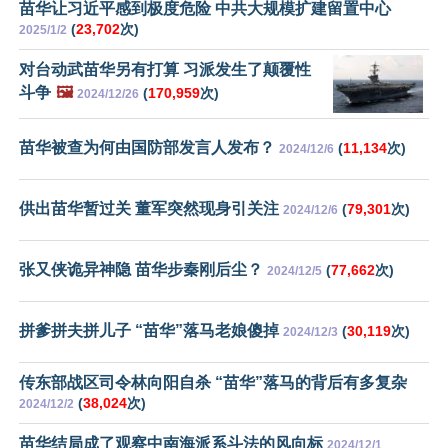
苗华让习近平感到极度危险 中共大规模扩建留置中心
(
23,702
次)
2025/1/2
对台动武苗华另有打算 习派发生了颠覆性
斗争
🖼️
(
170,959
次)
2024/12/26
苗华被查为何由国防部发言人发布？
(
11,134
次)
2024/12/6
供出苗华暂过关 董军突然现身引关注
(
79,301
次)
2024/12/6
张又侠诡异神隐 苗华步秦刚后尘？
(
77,662
次)
2024/12/5
拼爹拼夫拼儿子 “苗华”落马老娘傻掉
(
30,119
次)
2024/12/3
传东部战区司令林向阳自杀 “苗华”落马的背后有多复杂
(
38,024
次)
2024/12/2
苗华结局成了观察中南海派系斗法的风向标
2024/12/1