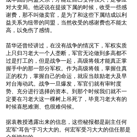
对大变局。他还说在提拔下属的时候，收受一些感
谢费，那不叫做卖官，是为了和这些下属结成以利
益关系为纽带的同盟，当然收受的感谢费也不能太
高，以免伤了感情。

苗华还曾经讲过，在没有战争的情况下，军权实质
上只归习老大一个人垄断，军官无论做到多高都不
过是打工的，但是战争一起，高级将领才能真正掌
握手中的那一部分军权。作为高级将领，掌握住真
正的权力，掌握自己的命运，就应当鼓励老大及早
对台海动武。战争一旦爆发，军官们就有审时度
势、充分进行选择的资本。到那个时候我们就不一
定要在习老大这一棵树上吊死了，毕竟习老大有的
时候喜怒难测、也很难伺候。

据袁教授透露出来的信息，这些秘报都是副主任何
宏军“耳告”于习大大的。何宏军受习大大的信任那是