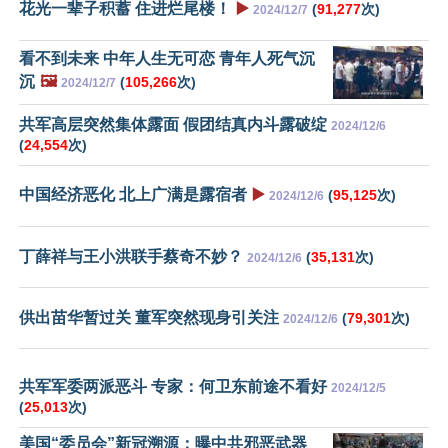
花光一辈子积蓄 住进烂尾楼！
▶️
(
91,277
次)
2024/12/7
看不到未来 中年人生无可恋 青年人死气沉
沉
🖼️
(
105,266
次)
2024/12/7
共军高层突然集体露面 假团结真内斗露破绽
2024/12/6
(
24,554
次)
中国经济恶化 北上广满是露宿者
▶️
(
95,125
次)
2024/12/6
丁薛祥与王小洪联手蔡奇不妙？
(
35,131
次)
2024/12/6
供出苗华暂过关 董军突然现身引关注
(
79,301
次)
2024/12/6
共军军委两派恶斗 专家：何卫东前途不看好
2024/12/5
(
25,013
次)
美国“委员会”新冠溯源：曝中共邪恶武器