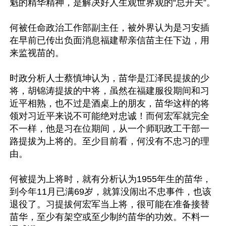
魁的精华精神，是解决好人生观世界观的“总开关”。

何被任命政治工作部副主任，被外界认为是习安插
在早前已传出负面消息福建帮亲信苗主任下边，用
来监视苗的。

时政分析人士蔡慎坤认为，苗华是江泽民提拔的少
将，胡锦涛提拔的中将，虽然在福建服役期间和习
近平相熟，也不过是酒桌上的朋友，苗华这样的将
领对习近平来说不可能绝对忠诚！而何宏军就完全
不一样，他是习在位期间，从一个师职政工干部一
路提拔为上将的。至少目前看，何没有不忠习的理
由。

何被提为上将时，就有分析认为1955年生的苗华，
到今年11月已满69岁，就算没闹出不忠事件，也该
退役了。习提拔何宏军当上将，很可能在准备接替
苗华，至少有架空或至少制约苗华的功效。不料一