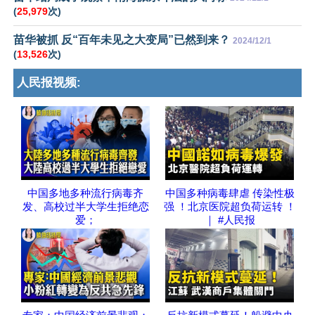
(
25,979
次)
苗华被抓 反“百年未见之大变局”已然到来？
2024/12/1
(
13,526
次)
人民报视频:
中国多地多种流行病毒齐
中国多种病毒肆虐 传染性极
发、高校过半大学生拒绝恋
强 ！北京医院超负荷运转 ！
爱；
｜ #人民报