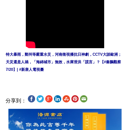
特大暴雨，鄭州等嚴重水災，河南衛視播抗日神劇，CCTV大談歐洲；
天災還是人禍，「海綿城市」無效，水庫泄洪「謊言」？【#秦鵬觀察 
7/20】| #新唐人電視臺
分享到：