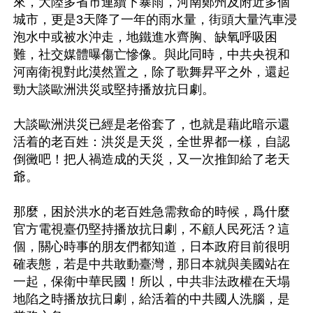
來，大陸多省市連續下暴雨，河南鄭州及附近多個
城市，更是3天降了一年的雨水量，街頭大量汽車浸
泡水中或被水沖走，地鐵進水齊胸、缺氧呼吸困
難，社交媒體曝傷亡慘像。與此同時，中共央視和
河南衛視對此漠然置之，除了歌舞昇平之外，還起
勁大談歐洲洪災或堅持播放抗日劇。

大談歐洲洪災已經是老俗套了，也就是藉此暗示還
活着的老百姓：洪災是天災，全世界都一樣，自認
倒黴吧！把人禍造成的天災，又一次推卸給了老天
爺。

那麼，困於洪水的老百姓急需救命的時候，爲什麼
官方電視臺仍堅持播放抗日劇，不顧人民死活？這
個，關心時事的朋友們都知道，日本政府目前很明
確表態，若是中共敢動臺灣，那日本就與美國站在
一起，保衛中華民國！所以，中共非法政權在天塌
地陷之時播放抗日劇，給活着的中共國人洗腦，是