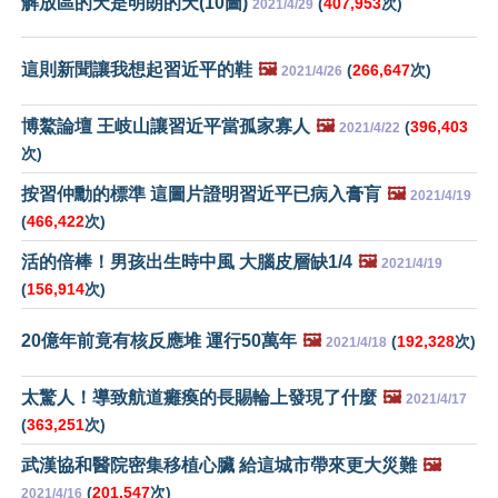
解放區的天是明朗的天(10圖)
(
407,953
次)
2021/4/29
這則新聞讓我想起習近平的鞋
🖼️
(
266,647
次)
2021/4/26
博鰲論壇 王岐山讓習近平當孤家寡人
🖼️
(
396,403
2021/4/22
次)
按習仲勳的標準 這圖片證明習近平已病入膏肓
🖼️
2021/4/19
(
466,422
次)
活的倍棒！男孩出生時中風 大腦皮層缺1/4
🖼️
2021/4/19
(
156,914
次)
20億年前竟有核反應堆 運行50萬年
🖼️
(
192,328
次)
2021/4/18
太驚人！導致航道癱瘓的長賜輪上發現了什麼
🖼️
2021/4/17
(
363,251
次)
武漢協和醫院密集移植心臟 給這城市帶來更大災難
🖼️
(
201,547
次)
2021/4/16