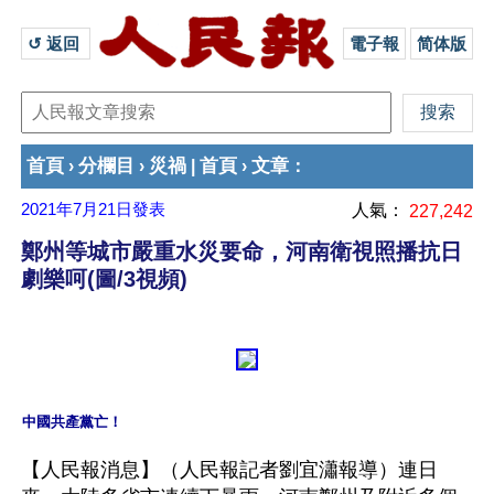
↺ 返回 
電子報
简体版
首頁
分欄目
災禍
首頁
文章
›
›
|
›
：
2021年7月21日
發表
人氣：
227,242
鄭州等城市嚴重水災要命，河南衛視照播抗日
劇樂呵(圖/3視頻)
中國共產黨亡！
【人民報消息】（人民報記者劉宜瀟報導）連日