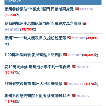
鄭州餐館張貼"辛酸史"關門 民衆感同身受
🖼️
2022/2/10
(
52,540
次)
勤勉的鄭州小老闆絕望自殺 百萬網友爲之流淚
🖼️
(
33,700
次)
2021/11/20
鄭州"十一"無人機表演 失控紛紛墜落
🖼️
(
49,895
2021/10/7
次)
7.20鄭州暴雨後 災民羣起上訪投訴
🖼️
(
90,395
次)
2021/10/2
花10萬元維修 鄭州泡水車不到一週自燃
🖼️
2021/9/30
(
50,797
次)
河南省交通廳前 鄭州大巴司機請願
🖼️
(
91,470
次)
2021/9/14
鄭州男內急去醫院上廁所 慘被隔離14天
🖼️
2021/8/17
(
43,768
次)