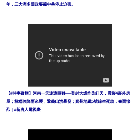
年，三大洲多國政要籲中共停止迫害。
【#時事縱橫】河南一天連遭巨難──登封大爆炸染紅天，震裂4裏外房
屋；極端強降雨來襲，鞏義山洪暴發；鄭州地鐵5號線生死劫，畫面慘
烈 | #新唐人電視臺