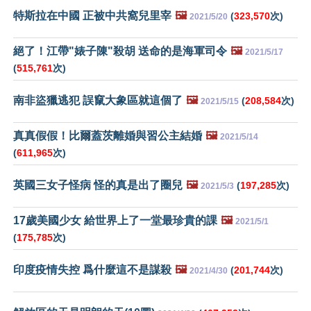
特斯拉在中國 正被中共窩兒里宰
🖼️
(
323,570
次)
2021/5/20
絕了！江帶"婊子陳"殺胡 送命的是海軍司令
🖼️
2021/5/17
(
515,761
次)
南非盜獵逃犯 誤竄大象區就這個了
🖼️
(
208,584
次)
2021/5/15
真真假假！比爾蓋茨離婚與習公主結婚
🖼️
2021/5/14
(
611,965
次)
英國三女子怪病 怪的真是出了圈兒
🖼️
(
197,285
次)
2021/5/3
17歲美國少女 給世界上了一堂最珍貴的課
🖼️
2021/5/1
(
175,785
次)
印度疫情失控 爲什麼這不是謀殺
🖼️
(
201,744
次)
2021/4/30