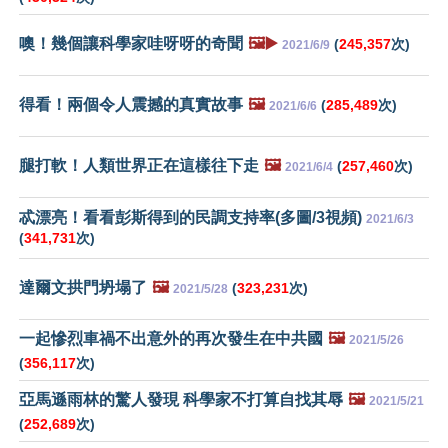
噢！幾個讓科學家哇呀呀的奇聞
🖼️▶️
(
245,357
次)
2021/6/9
得看！兩個令人震撼的真實故事
🖼️
(
285,489
次)
2021/6/6
腿打軟！人類世界正在這樣往下走
🖼️
(
257,460
次)
2021/6/4
忒漂亮！看看彭斯得到的民調支持率(多圖/3視頻)
2021/6/3
(
341,731
次)
達爾文拱門坍塌了
🖼️
(
323,231
次)
2021/5/28
一起慘烈車禍不出意外的再次發生在中共國
🖼️
2021/5/26
(
356,117
次)
亞馬遜雨林的驚人發現 科學家不打算自找其辱
🖼️
2021/5/21
(
252,689
次)