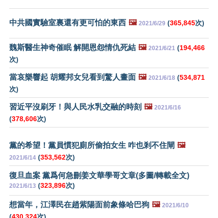
中共國實驗室裏還有更可怕的東西
🖼️
(
365,845
次)
2021/6/29
魏斯醫生神奇催眠 解開恩怨情仇死結
🖼️
(
194,466
2021/6/21
次)
當哀樂響起 胡耀邦女兒看到驚人畫面
🖼️
(
534,871
2021/6/18
次)
習近平沒刷牙！與人民水乳交融的時刻
🖼️
2021/6/16
(
378,606
次)
黨的希望！黨員慣犯廁所偷拍女生 咋也剎不住閘
🖼️
(
353,562
次)
2021/6/14
復旦血案 黨爲何急刪姜文華學哥文章(多圖/轉載全文)
(
323,896
次)
2021/6/13
想當年，江澤民在趙紫陽面前象條哈巴狗
🖼️
2021/6/10
(
430,324
次)