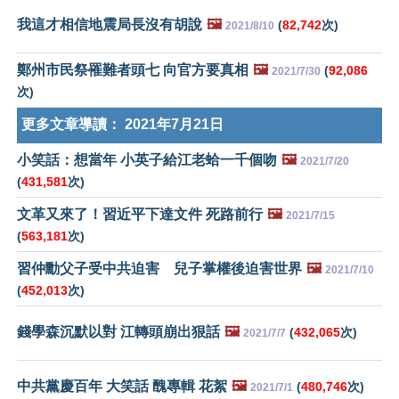
我這才相信地震局長沒有胡說
🖼️
(
82,742
次)
2021/8/10
鄭州市民祭罹難者頭七 向官方要真相
🖼️
(
92,086
2021/7/30
次)
更多文章導讀：
2021年7月21日
小笑話：想當年 小英子給江老蛤一千個吻
🖼️
2021/7/20
(
431,581
次)
文革又來了！習近平下達文件 死路前行
🖼️
2021/7/15
(
563,181
次)
習仲勳父子受中共迫害 兒子掌權後迫害世界
🖼️
2021/7/10
(
452,013
次)
錢學森沉默以對 江轉頭崩出狠話
🖼️
(
432,065
次)
2021/7/7
中共黨慶百年 大笑話 醜專輯 花絮
🖼️
(
480,746
次)
2021/7/1