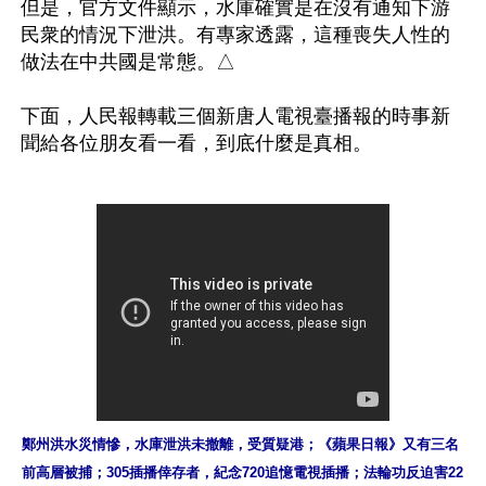
但是，官方文件顯示，水庫確實是在沒有通知下游
民衆的情況下泄洪。有專家透露，這種喪失人性的
做法在中共國是常態。△

下面，人民報轉載三個新唐人電視臺播報的時事新
鄭州洪水災情慘，水庫泄洪未撤離，受質疑港；《蘋果日報》又有三名
前高層被捕；305插播倖存者，紀念720追憶電視插播；法輪功反迫害22