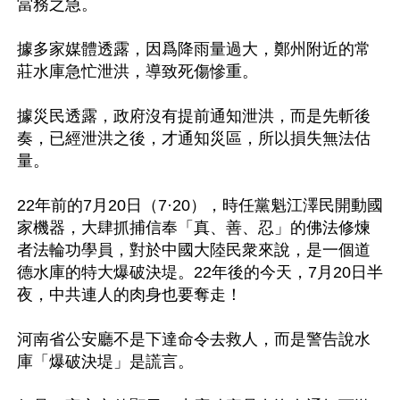
當務之急。

據多家媒體透露，因爲降雨量過大，鄭州附近的常
莊水庫急忙泄洪，導致死傷慘重。

據災民透露，政府沒有提前通知泄洪，而是先斬後
奏，已經泄洪之後，才通知災區，所以損失無法估
量。

22年前的7月20日（7·20），時任黨魁江澤民開動國
家機器，大肆抓捕信奉「真、善、忍」的佛法修煉
者法輪功學員，對於中國大陸民衆來說，是一個道
德水庫的特大爆破決堤。22年後的今天，7月20日半
夜，中共連人的肉身也要奪走！

河南省公安廳不是下達命令去救人，而是警告說水
庫「爆破決堤」是謊言。
