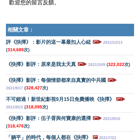
歡迎您的留言反饋。
相關文章：
評《抉擇》：影片的這一幕最扣人心絃
🖼️▶️
2021/12/13
(
314,689
次)
《抉擇》影評：原來是我太天真
🖼️▶️
(
322,022
次)
2021/10/9
《抉擇》影評：每個情節都來自真實的中共國
🖼️▶️
(
328,427
次)
2021/9/17
不可錯過！新世紀影視9月15日免費播映《抉擇》
🖼️▶️
(
318,095
次)
2021/9/15
《抉擇》影評：伍子胥與何寶康的選擇
🖼️▶️
2021/9/10
(
318,476
次)
「躺平」的時代，每個人都在《抉擇》
🖼️
2021/7/22