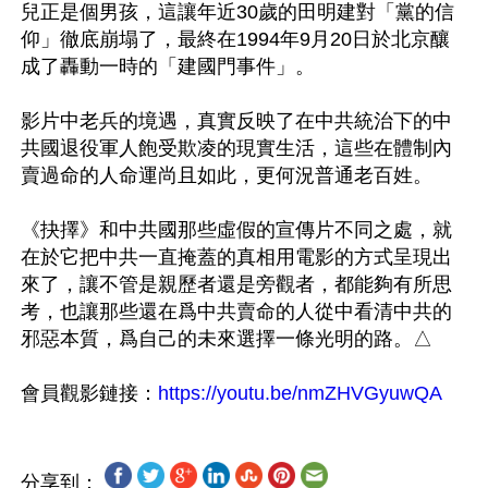
兒正是個男孩，這讓年近30歲的田明建對「黨的信
仰」徹底崩塌了，最終在1994年9月20日於北京釀
成了轟動一時的「建國門事件」。

影片中老兵的境遇，真實反映了在中共統治下的中
共國退役軍人飽受欺凌的現實生活，這些在體制內
賣過命的人命運尚且如此，更何況普通老百姓。

《抉擇》和中共國那些虛假的宣傳片不同之處，就
在於它把中共一直掩蓋的真相用電影的方式呈現出
來了，讓不管是親歷者還是旁觀者，都能夠有所思
考，也讓那些還在爲中共賣命的人從中看清中共的
邪惡本質，爲自己的未來選擇一條光明的路。△

會員觀影鏈接：
https://youtu.be/nmZHVGyuwQA
分享到：