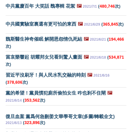
中共黨慶百年 大笑話 醜專輯 花絮
🖼️
(
480,746
次)
2021/7/1
中共國實驗室裏還有更可怕的東西
🖼️
(
365,845
次)
2021/6/29
魏斯醫生神奇催眠 解開恩怨情仇死結
🖼️
(
194,466
2021/6/21
次)
當哀樂響起 胡耀邦女兒看到驚人畫面
🖼️
(
534,871
2021/6/18
次)
習近平沒刷牙！與人民水乳交融的時刻
🖼️
2021/6/16
(
378,606
次)
黨的希望！黨員慣犯廁所偷拍女生 咋也剎不住閘
🖼️
(
353,562
次)
2021/6/14
復旦血案 黨爲何急刪姜文華學哥文章(多圖/轉載全文)
(
323,896
次)
2021/6/13