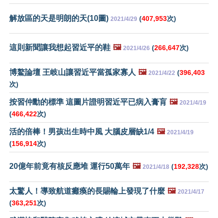
解放區的天是明朗的天(10圖)
(
407,953
次)
2021/4/29
這則新聞讓我想起習近平的鞋
🖼️
(
266,647
次)
2021/4/26
博鰲論壇 王岐山讓習近平當孤家寡人
🖼️
(
396,403
2021/4/22
次)
按習仲勳的標準 這圖片證明習近平已病入膏肓
🖼️
2021/4/19
(
466,422
次)
活的倍棒！男孩出生時中風 大腦皮層缺1/4
🖼️
2021/4/19
(
156,914
次)
20億年前竟有核反應堆 運行50萬年
🖼️
(
192,328
次)
2021/4/18
太驚人！導致航道癱瘓的長賜輪上發現了什麼
🖼️
2021/4/17
(
363,251
次)