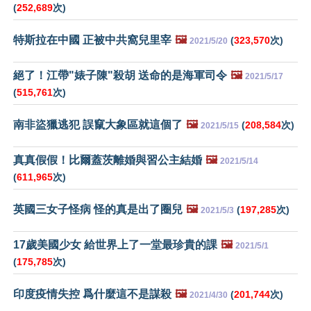
(
252,689
次)
特斯拉在中國 正被中共窩兒里宰
🖼️
(
323,570
次)
2021/5/20
絕了！江帶"婊子陳"殺胡 送命的是海軍司令
🖼️
2021/5/17
(
515,761
次)
南非盜獵逃犯 誤竄大象區就這個了
🖼️
(
208,584
次)
2021/5/15
真真假假！比爾蓋茨離婚與習公主結婚
🖼️
2021/5/14
(
611,965
次)
英國三女子怪病 怪的真是出了圈兒
🖼️
(
197,285
次)
2021/5/3
17歲美國少女 給世界上了一堂最珍貴的課
🖼️
2021/5/1
(
175,785
次)
印度疫情失控 爲什麼這不是謀殺
🖼️
(
201,744
次)
2021/4/30