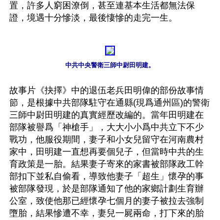
置，許多人窮困潦倒，甚至連基本生活都無法保
證，境遇十分慘淡，最後悽慘的走完一生。

中共中央警衛三師中尉田明建。
故事片《抉擇》中的退伍老兵田明偉的部份故事情
節，是根據中共部隊駐守在通縣(現爲通州區)的警衛
三師中尉田明建的真實經歷改編的。當年田明建在
部隊被譽爲「神槍手」，大大小小爲中共立下不少
戰功，他服役期間，妻子和小女兒留守在河南農村
家中，田明建一直想再要個兒子，但當時中共的生
育政策是一胎。結果妻子寄來的家書被部隊政工幹
部扣下並私自偷看，導致他妻子「超生」懷孕的事
被部隊發現，於是部隊通知了他的家鄉計劃生育辦
公室，致使他那已經懷孕七個月的妻子被拉去強制
墮胎，結果慘遭不幸，妻兒一屍兩命，打下來的胎