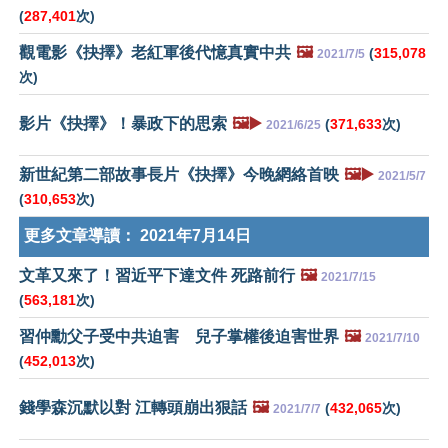
(
287,401
次)
觀電影《抉擇》老紅軍後代憶真實中共
🖼️
(
315,078
2021/7/5
次)
影片《抉擇》！暴政下的思索
🖼️▶️
(
371,633
次)
2021/6/25
新世紀第二部故事長片《抉擇》今晚網絡首映
🖼️▶️
2021/5/7
(
310,653
次)
更多文章導讀：
2021年7月14日
文革又來了！習近平下達文件 死路前行
🖼️
2021/7/15
(
563,181
次)
習仲勳父子受中共迫害 兒子掌權後迫害世界
🖼️
2021/7/10
(
452,013
次)
錢學森沉默以對 江轉頭崩出狠話
🖼️
(
432,065
次)
2021/7/7