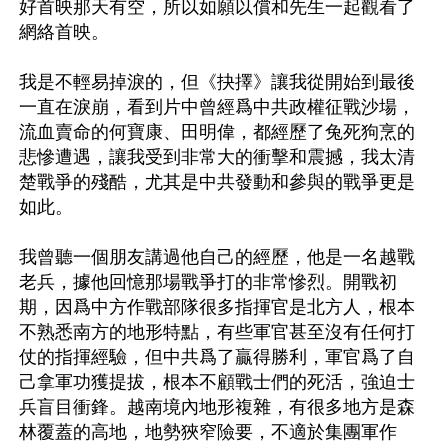
好首映那天有空，所以如願以償和先生一起觀看了
網絡首映。

我是不輕易掉淚的，但《抉擇》讓我從開始到最後
一直在淚崩，看到片中曾經爲中共政權征戰沙場，
流血賣命的何寶康、田明偉，都經歷了兔死狗烹的
悲慘遭遇，讓我受到非常大的衝擊和震撼，我太清
楚戰爭的殘酷，尤其是中共發動和參與的戰爭更是
如此。

我曾聽一個朋友講過他自己的經歷，他是一名越戰
老兵，據他回憶那場戰爭打的非常慘烈。開戰初
期，因爲中方作戰部隊很多指揮官是北方人，根本
不熟悉南方的地形特點，有些軍官甚至沒有任何打
仗的指揮經驗，但中共爲了贏得勝利，軍官爲了自
己拿軍功獲提拔，根本不顧戰士們的死活，強迫士
兵盲目衝鋒。越南境內地形複雜，有很多地方是森
林覆蓋的高地，地勢狹窄險要，不適於集團軍作