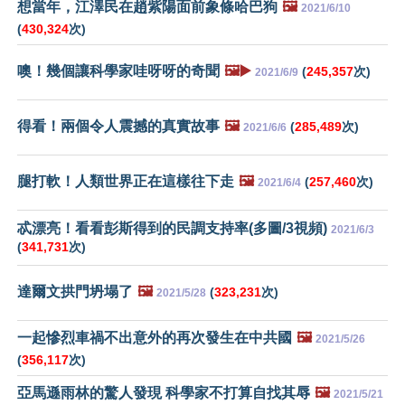
想當年，江澤民在趙紫陽面前象條哈巴狗
🖼️
2021/6/10
(
430,324
次)
噢！幾個讓科學家哇呀呀的奇聞
🖼️▶️
(
245,357
次)
2021/6/9
得看！兩個令人震撼的真實故事
🖼️
(
285,489
次)
2021/6/6
腿打軟！人類世界正在這樣往下走
🖼️
(
257,460
次)
2021/6/4
忒漂亮！看看彭斯得到的民調支持率(多圖/3視頻)
2021/6/3
(
341,731
次)
達爾文拱門坍塌了
🖼️
(
323,231
次)
2021/5/28
一起慘烈車禍不出意外的再次發生在中共國
🖼️
2021/5/26
(
356,117
次)
亞馬遜雨林的驚人發現 科學家不打算自找其辱
🖼️
2021/5/21