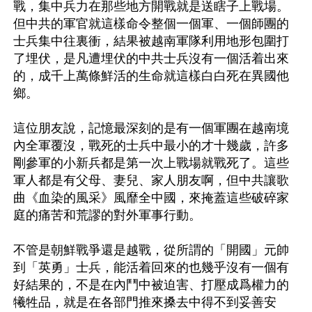
戰，集中兵力在那些地方開戰就是送瞎子上戰場。
但中共的軍官就這樣命令整個一個軍、一個師團的
士兵集中往裏衝，結果被越南軍隊利用地形包圍打
了埋伏，是凡遭埋伏的中共士兵沒有一個活着出來
的，成千上萬條鮮活的生命就這樣白白死在異國他
鄉。

這位朋友說，記憶最深刻的是有一個軍團在越南境
內全軍覆沒，戰死的士兵中最小的才十幾歲，許多
剛參軍的小新兵都是第一次上戰場就戰死了。這些
軍人都是有父母、妻兒、家人朋友啊，但中共讓歌
曲《血染的風采》風靡全中國，來掩蓋這些破碎家
庭的痛苦和荒謬的對外軍事行動。

不管是朝鮮戰爭還是越戰，從所謂的「開國」元帥
到「英勇」士兵，能活着回來的也幾乎沒有一個有
好結果的，不是在內鬥中被迫害、打壓成爲權力的
犧牲品，就是在各部門推來搡去中得不到妥善安