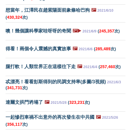
想當年，江澤民在趙紫陽面前象條哈巴狗
🖼️
2021/6/10
(
430,324
次)
噢！幾個讓科學家哇呀呀的奇聞
🖼️▶️
(
245,357
次)
2021/6/9
得看！兩個令人震撼的真實故事
🖼️
(
285,489
次)
2021/6/6
腿打軟！人類世界正在這樣往下走
🖼️
(
257,460
次)
2021/6/4
忒漂亮！看看彭斯得到的民調支持率(多圖/3視頻)
2021/6/3
(
341,731
次)
達爾文拱門坍塌了
🖼️
(
323,231
次)
2021/5/28
一起慘烈車禍不出意外的再次發生在中共國
🖼️
2021/5/26
(
356,117
次)