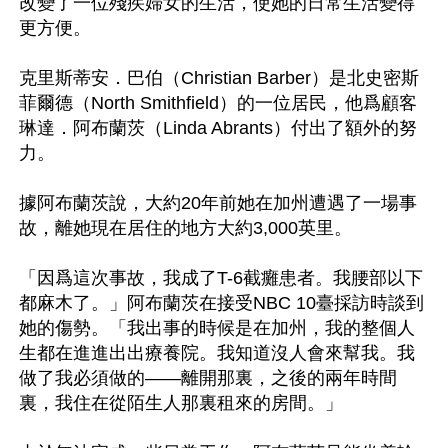
改變了一位殘疾婦女的生活，使她的日常生活變得
更方便。

克里斯蒂安．巴伯（Christian Barber）是北史密斯
菲爾德（North Smithfield）的一位居民，他爲顧客
琳達．阿布蘭茨（Linda Abrants）付出了額外的努
力。

據阿布蘭茨說，大約20年前她在加州遭遇了一場事
故，離她現在居住的地方大約3,000英里。

「因爲這次事故，我成了T-6截癱患者。我腰部以下
都麻木了。」阿布蘭茨在接受NBC 10臺採訪時談到
她的傷勢。「我出事的時候是在加州，我的整個人
生都在進進出出療養院。我知道沒人會來幫我。我
做了我必須做的——離開那裏，之後的兩年時間
裏，我住在從陌生人那裏租來的房間。」
