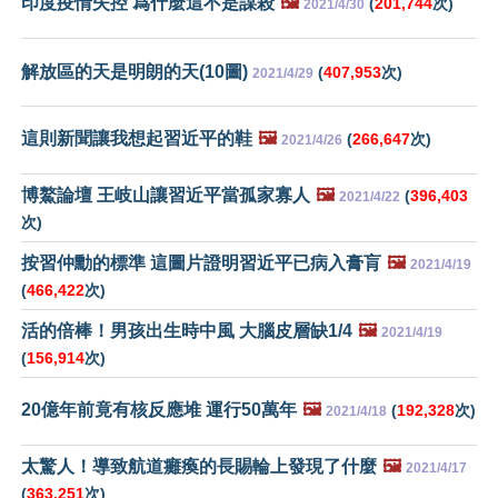
印度疫情失控 爲什麼這不是謀殺
🖼️
(
201,744
次)
2021/4/30
解放區的天是明朗的天(10圖)
(
407,953
次)
2021/4/29
這則新聞讓我想起習近平的鞋
🖼️
(
266,647
次)
2021/4/26
博鰲論壇 王岐山讓習近平當孤家寡人
🖼️
(
396,403
2021/4/22
次)
按習仲勳的標準 這圖片證明習近平已病入膏肓
🖼️
2021/4/19
(
466,422
次)
活的倍棒！男孩出生時中風 大腦皮層缺1/4
🖼️
2021/4/19
(
156,914
次)
20億年前竟有核反應堆 運行50萬年
🖼️
(
192,328
次)
2021/4/18
太驚人！導致航道癱瘓的長賜輪上發現了什麼
🖼️
2021/4/17
(
363,251
次)