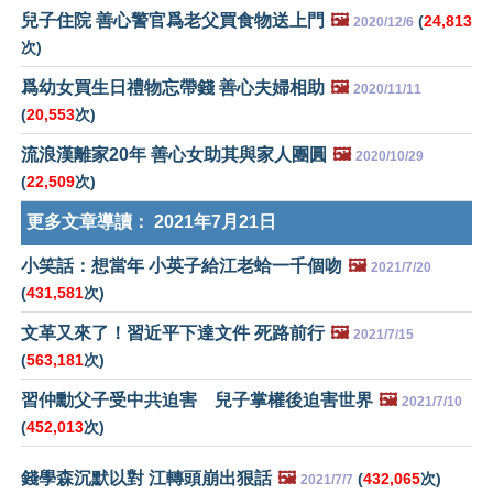
兒子住院 善心警官爲老父買食物送上門
🖼️
(
24,813
2020/12/6
次)
爲幼女買生日禮物忘帶錢 善心夫婦相助
🖼️
2020/11/11
(
20,553
次)
流浪漢離家20年 善心女助其與家人團圓
🖼️
2020/10/29
(
22,509
次)
更多文章導讀：
2021年7月21日
小笑話：想當年 小英子給江老蛤一千個吻
🖼️
2021/7/20
(
431,581
次)
文革又來了！習近平下達文件 死路前行
🖼️
2021/7/15
(
563,181
次)
習仲勳父子受中共迫害 兒子掌權後迫害世界
🖼️
2021/7/10
(
452,013
次)
錢學森沉默以對 江轉頭崩出狠話
🖼️
(
432,065
次)
2021/7/7