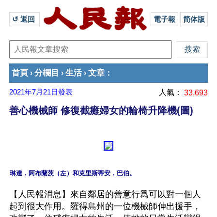
↺ 返回 
電子報
简体版
首頁
分欄目
生活
文章
›
›
›
：
2021年7月21日
發表
人氣：
33,693
善心機械師 修復截癱婦女的輪椅升降機(圖)
【人民報消息】來自鄰居的善意行爲可以對一個人
起到很大作用。羅得島州的一位機械師伸出援手，