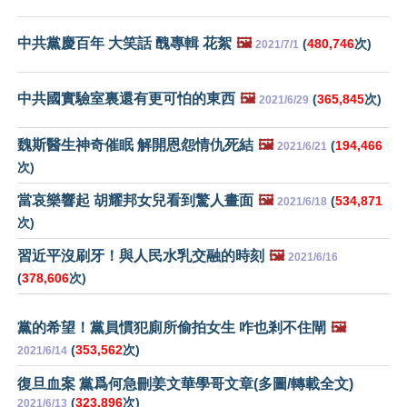
中共黨慶百年 大笑話 醜專輯 花絮
🖼️
(
480,746
次)
2021/7/1
中共國實驗室裏還有更可怕的東西
🖼️
(
365,845
次)
2021/6/29
魏斯醫生神奇催眠 解開恩怨情仇死結
🖼️
(
194,466
2021/6/21
次)
當哀樂響起 胡耀邦女兒看到驚人畫面
🖼️
(
534,871
2021/6/18
次)
習近平沒刷牙！與人民水乳交融的時刻
🖼️
2021/6/16
(
378,606
次)
黨的希望！黨員慣犯廁所偷拍女生 咋也剎不住閘
🖼️
(
353,562
次)
2021/6/14
復旦血案 黨爲何急刪姜文華學哥文章(多圖/轉載全文)
(
323,896
次)
2021/6/13