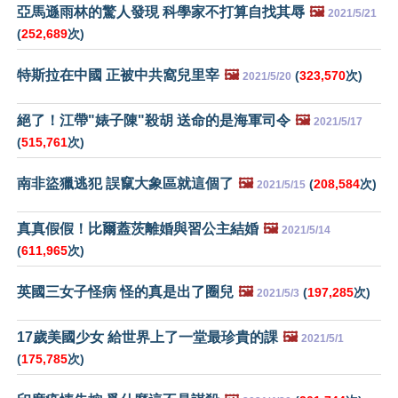
亞馬遜雨林的驚人發現 科學家不打算自找其辱
🖼️
2021/5/21
(
252,689
次)
特斯拉在中國 正被中共窩兒里宰
🖼️
(
323,570
次)
2021/5/20
絕了！江帶"婊子陳"殺胡 送命的是海軍司令
🖼️
2021/5/17
(
515,761
次)
南非盜獵逃犯 誤竄大象區就這個了
🖼️
(
208,584
次)
2021/5/15
真真假假！比爾蓋茨離婚與習公主結婚
🖼️
2021/5/14
(
611,965
次)
英國三女子怪病 怪的真是出了圈兒
🖼️
(
197,285
次)
2021/5/3
17歲美國少女 給世界上了一堂最珍貴的課
🖼️
2021/5/1
(
175,785
次)