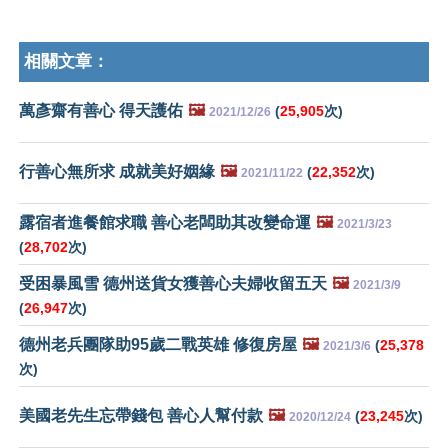
相關文章：
萬彥齋有善心 得天護佑
🖼️
(
25,905
次)
2021/12/26
行善心無所求 成就美好姻緣
🖼️
(
22,352
次)
2021/11/22
露宿者進餐館求職 善心老闆助其改變命運
🖼️
2021/3/23
(
28,702
次)
受困暴風雪 德州送貨女獲善心夫婦收留五天
🖼️
2021/3/9
(
26,947
次)
德州老兵團隊助95歲二戰英雄 修復房屋
🖼️
(
25,378
2021/3/6
次)
美國老先生忘帶錢包 善心人幫付款
🖼️
(
23,245
次)
2020/12/24