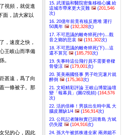
15. 武漢協和醫院密集移植心臟 給
了視頻，就促進
這城市帶來更大災難
🖼️
(
201,546
次)
下面，請大家以
16. 20億年前竟有核反應堆 運行
50萬年
🖼️
(
192,328
次)
17. 不可思議的離奇猝死(中)…觀
音之鄉的悲哀
🖼️
(
191,302
次)
了，速度之快，
18. 不可思議的離奇猝死(下)…這
心王岐山而準備
還不算完
🖼️
(
185,793
次)
。

19. 失事時這位飛行員不需要脊樑
骨發涼
🖼️
(
179,001
次)
20. 英美兩國怪事 男子吃完薯片就
距甚遠，爲了向
醉倒
🖼️
(
175,363
次)
蓋一條被子。那
21. 文昭精彩評論 王岐山博鰲論壇
變「報幕員」(圖/2視頻) (
164,576
次)
22. 活的倍棒！男孩出生時中風 大
腦皮層缺1/4
🖼️
(
156,914
次)
23. 公民記者陳秋實已回青島 方斌
仍失蹤
🖼️
(
104,916
次)
女兒的心，因此
24. 孫大午被抓株連全家 兩弟媳不