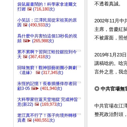
不透着真誠。

袋鼠巖畫鬧的！科學家拿達爾文
打鑔
🖼️
(
716,180
次)
小笑話：江澤民屈從宋祖英的原
2002年11
因
🖼️
(
490,933
次)
主席，曾慶紅
爲什麼中共害怕這個13秒長的視
不被露面，照他
頻
🖼️▶️
(
265,988
次)
累不累啊？習與江蛤拉鋸拉到今
2019年1月
天
🖼️
(
367,418
次)
講稿唸的。唸
回味無窮！觀神韻藝術團小舞劇
言外之意，我
《道緣》
🖼️
(
317,345
次)
永恆的記憶！長春插播倖存者回
顧3·05
🖼️▶️
(
401,940
次)
◎ 中共官場無
大科學家往返天堂地獄 完成神旨
意(新22)
🖼️
(
169,973
次)
中共官場在江
整死政治對頭，
老江真不行了！孫子向境外轉移
資產
🖼️
(
480,551
次)