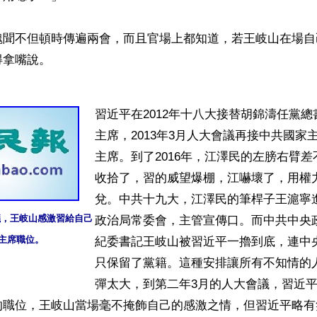
醜聞不但頓時傳遍兩會，而且官場上都知道，若王岐山在場自
拿嘴說。

習近平在2012年十八大接替胡錦濤任黨
主席，2013年3月人大會議再接中共國家
主席。到了2016年，江澤民的左膀右臂
收拾了，習的威望爆棚，江嚇壞了，用權
兌。中共十九大，江澤民的筆桿子王滬寧
議，王岐山感激習給自己

政治局常委會，主管宣傳口。而中共中央
主席職位。
紀委書記王岐山被習近平一擼到底，連中
只保留了黨籍。這種安排讓所有不知情的
彈太大，到第二年3月的人大會議，習近
的職位，王岐山當場毫不掩飾自己的感激之情，但習近平略有