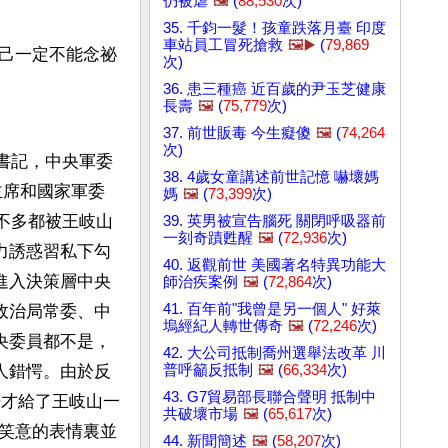
仍被虐
🖼️
(
88,530
次)
35. 千鈞一髮！孩童跌落月臺 印度
車站員工冒死搶救
🖼️▶️
(
79,869
己一定不能念祕
次)
36. 患三種癌 近百歲的尹玉芝健康
長壽
🖼️
(
75,779
次)
37. 前世販毒 今生癡傻
🖼️
(
74,264
次)
總書記，中央軍委
38. 4歲女童講述前世記憶 嚇壞媽
主席和國家軍委
媽
🖼️
(
73,399
次)
差不多都被王岐山
39. 英男被宣告腦死 關閉呼吸器前
一刻奇蹟甦醒
🖼️
(
72,936
次)
力誘惑習私下勾
40. 返觀前世 美國著名特異功能大
進入決策層中央
師治疾案例
🖼️
(
72,864
次)
41. 百年前"我曾是另一個人" 好萊
政治局常委、中
塢經紀人轉世傳奇
🖼️
(
72,246
次)
央委員都不是，
42. 大公司抵制喬州選舉法改革 川
普呼籲反抵制
🖼️
(
66,334
次)
人錯愕。由於反
43. G7貿易部長聯合聲明 抵制中
平才給了王岐山一
共破壞市場
🖼️
(
65,617
次)
笑意的表情裏並
44. 新聞簡述
🖼️
(
58,207
次)