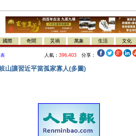
國際
奇聞
災禍
萬象
生活
文化
人氣：
396,403
分享：
發表
岐山讓習近平當孤家寡人(多圖)