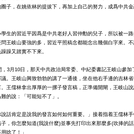
的圈子，在姚依林的提拔下，再加上自己的努力，成爲中共金
小學生的習近平因爲是中共老好人習仲勳的兒子，所以被一路
疑問王岐山要強的多，習近平照稿念都能念出幾個白字來。不
躁躁又踏實不下來。

期間，3月10日，那天中共政治局常委、中紀委書記王岐山參
審議。王岐山興致勃勃的講了一通後，坐在他右手邊的吉林省
言。王儒林拿出厚厚的一摞子發言稿，正準備開閘，王岐山說
難的說：「可能短不了」。

你說話肯定是說我的發言如何如何重要。」接着指着王儒林手
子，你怎麼知道(我說什麼)並事先打印出來那麼多(吹捧的話
用唸了！」
