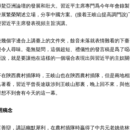
博鰲亞洲論壇的發展和壯大。習近平主席專門爲今年年會錄製
發展繁榮闡述立場，分享中國方案。(接着王岐山提高調門說)
習近平主席發表視頻主旨演講。

後幾個字邊合上講臺上的文件夾，餘音未落就表情難看的下臺
很令人尋味。毫無疑問，這個超短、禮儀性的發言稿是爲了噁
所說，就是要讓他在這樣的一個場合表現出與習近平的主奴關係
平在陝西農村插隊時，王岐山也在陝西農村插隊，但是兩地相
名著看，習近平曾長途跋涉到王岐山那裏，晚上回不來，與他
想不到會有今天的這一幕。

照稿念
言善辯，講話幽默犀利，在農村插隊時贏得了中共元老姚依林