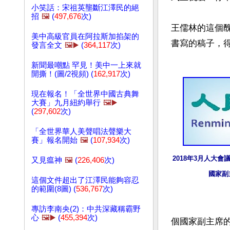
小笑話：宋祖英壟斷江澤民的絕
招
🖼️
(
497,676
次)
王儒林的這個
美中高級官員在阿拉斯加掐架的
書寫的稿子，得
發言全文
🖼️▶️
(
364,117
次)
新聞最嘲點 罕見！美中一上來就
開撕！(圖/2視頻) (
162,917
次)
現在報名！「全世界中國古典舞
大賽」九月紐約舉行
🖼️▶️
(
297,602
次)
「全世界華人美聲唱法聲樂大
賽」報名開始
🖼️
(
107,934
次)
2018年3月人大會
又見瘟神
🖼️
(
226,406
次)
國家副
這個文件超出了江澤民能夠容忍
的範圍(8圖) (
536,767
次)
專訪李南央(2)：中共深藏稱霸野
心
🖼️▶️
(
455,394
次)
個國家副主席