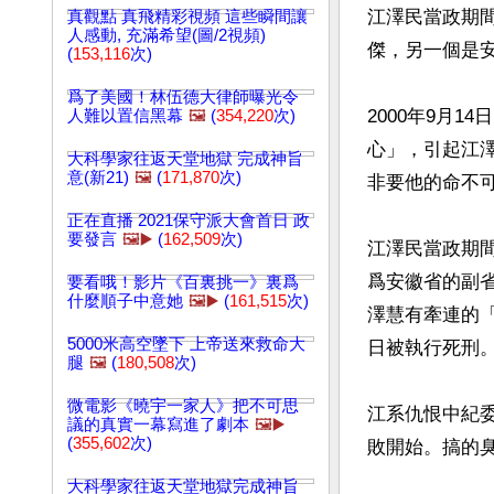
江澤民當政期
真觀點 真飛精彩視頻 這些瞬間讓
人感動, 充滿希望(圖/2視頻)
傑，另一個是安
(
153,116
次)
爲了美國！林伍德大律師曝光令
2000年9月
人難以置信黑幕
🖼️
(
354,220
次)
心」，引起江
大科學家往返天堂地獄 完成神旨
意(新21)
🖼️
(
171,870
次)
非要他的命不可
正在直播 2021保守派大會首日 政
要發言
🖼️▶️
(
162,509
次)
江澤民當政期間
爲安徽省的副省
要看哦！影片《百裏挑一》裏爲
什麼順子中意她
🖼️▶️
(
161,515
次)
澤慧有牽連的「
5000米高空墜下 上帝送來救命大
日被執行死刑。
腿
🖼️
(
180,508
次)
微電影《曉宇一家人》把不可思
江系仇恨中紀
議的真實一幕寫進了劇本
🖼️▶️
(
355,602
次)
敗開始。搞的臭
大科學家往返天堂地獄完成神旨