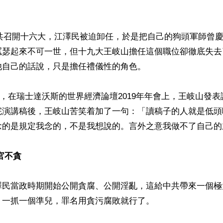
月中共召開十六大，江澤民被迫卸任，於是把自己的狗頭軍師曾
脦瑟起來不可一世，但十九大王岐山擔任這個職位卻徹底失去
自己的話說，只是擔任禮儀性的角色。

23日，在瑞士達沃斯的世界經濟論壇2019年年會上，王岐山發
完演講稿後，王岐山苦笑着加了一句：「讀稿子的人就是低頭
念的是規定我念的，不是我想說的。言外之意我做不了自己的主
官不貪
澤民當政時期開始公開貪腐、公開淫亂，這給中共帶來一個極
一抓一個準兒，罪名用貪污腐敗就行了。
