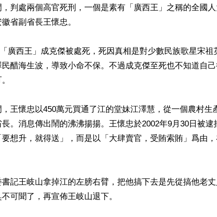
間，判處兩個高官死刑，一個是素有「廣西王」之稱的全國人
徽省副省長王懷忠。

14日「廣西王」成克傑被處死，死因真相是對少數民族歌星宋祖
澤民醋海生波，導致小命不保。不過成克傑至死也不知道自己
。

，王懷忠以450萬元買通了江的堂妹江澤慧，從一個農村生
長。消息傳出鬧的沸沸揚揚。王懷忠於2002年9月30日被
要想升，就得送」，而是以「大肆賣官，受賄索賄」爲由，在2


委書記王岐山拿掉江的左膀右臂，把他搞下去是先從搞他老丈
不可聞了，再宣佈王岐山退下。
