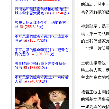
的講話。其中
武漢協和醫院密集移植心臟 給這
爲各方解讀的熱
城市帶來更大災難
🖼️
(
201,546
次)
襲擊大紀元擋不住中共的窮途末
視頻顯示，爲
路
🖼️
(
255,846
次)
稿，第一句話
不可思議的離奇猝死(下)…這還不
算完
🖼️
(
185,793
次)
的是我們國家
（全場一片笑聲
不可思議的離奇猝死(中)…觀音之
鄉的悲哀
🖼️
(
191,302
次)
王岐山接着說
失事時這位飛行員不需要脊樑骨
發涼
🖼️
(
179,001
次)
時主持人呢，
不可思議的離奇猝死(上)…寫給活
主席的高度的尊
人看
🖼️
(
246,630
次)
接着王岐山開
的潘基文理事長
一絲高興的表情