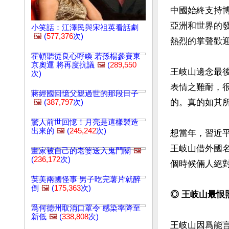
中國始終支持
亞洲和世界的
小笑話：江澤民與宋祖英看話劇
🖼️
(
577,376
次)
熱烈的掌聲歡迎
霍頓聽從良心呼喚 若孫楊參賽東
京奧運 將再度抗議
🖼️
(
289,550
王岐山邊念最
次)
表情之難耐，
蔣經國回憶父親過世的那段日子
的。真的如其
🖼️
(
387,797
次)
驚人前世回憶！月亮是這樣製造
出來的
🖼️
(
245,242
次)
想當年，習近
王岐山借外國
畫家被自己的老婆送入鬼門關
🖼️
(
236,172
次)
個時候倆人絕對
英美兩國怪事 男子吃完薯片就醉
倒
🖼️
(
175,363
次)
◎ 王岐山最恨
爲何德州取消口罩令 感染率降至
新低
🖼️
(
338,808
次)
王岐山因爲能