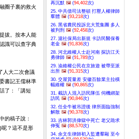
再沉默
🖼️
(
94,402
次)
融圈子裏的救火
25. 中共借司法整頓 打壓人權律師
羣體
🖼️
(
93,218
次)
26. 黑省農民投訴北大荒集團 多人
被判刑
🖼️
(
92,458
次)
提拔。按本人能
27. 滬社保局出新規 卡訪民醫保養
老金
🖼️
(
91,836
次)
認識可以查字典
28. 河北維權人士赴河南 探訪江天
勇律師
🖼️
(
91,789
次)
29. 渝維權公民在京旅遊 被帶至派
出所
🖼️
(
91,315
次)
加了人大二次會議
30. 交屋質量差 安徽百餘業主拉橫
委書記王儒林準
幅維權
🖼️
(
90,865
次)
話了：「講短
31. 截訪人混入訪民隊伍 伺機綁架
訪民
🖼️
(
90,846
次)
32. 任全牛被吊證後 律所面臨強制
解散
🖼️
(
90,378
次)
中的稿子說：
33. 吉林郭洪偉獄中死亡 老父跪求
伸冤
🖼️
(
88,570
次)
)呢？這不是形
34. 余文生律師初入監遭羣毆 至今