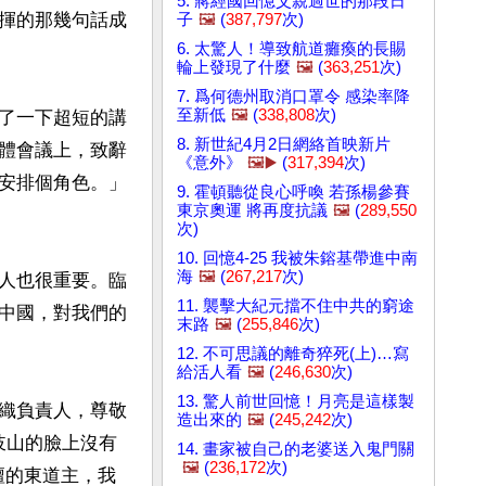
5. 蔣經國回憶父親過世的那段日
揮的那幾句話成
子
🖼️
(
387,797
次)
6. 太驚人！導致航道癱瘓的長賜
輪上發現了什麼
🖼️
(
363,251
次)
7. 爲何德州取消口罩令 感染率降
至新低
🖼️
(
338,808
次)
了一下超短的講
8. 新世紀4月2日網絡首映新片
體會議上，致辭
《意外》
🖼️▶️
(
317,394
次)
安排個角色。」
9. 霍頓聽從良心呼喚 若孫楊參賽
東京奧運 將再度抗議
🖼️
(
289,550
次)
10. 回憶4-25 我被朱鎔基帶進中南
海
🖼️
(
267,217
次)
人也很重要。臨
11. 襲擊大紀元擋不住中共的窮途
中國，對我們的
末路
🖼️
(
255,846
次)
12. 不可思議的離奇猝死(上)…寫
給活人看
🖼️
(
246,630
次)
13. 驚人前世回憶！月亮是這樣製
織負責人，尊敬
造出來的
🖼️
(
245,242
次)
岐山的臉上沒有
14. 畫家被自己的老婆送入鬼門關
🖼️
(
236,172
次)
壇的東道主，我