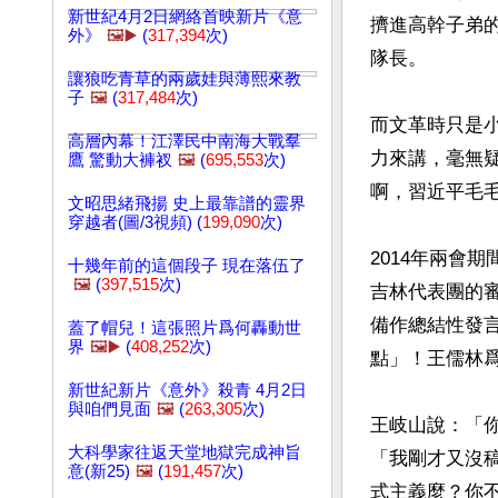
新世紀4月2日網絡首映新片《意
擠進高幹子弟
外》
🖼️▶️
(
317,394
次)
隊長。

讓狼吃青草的兩歲娃與薄熙來教
子
🖼️
(
317,484
次)
而文革時只是
高層內幕！江澤民中南海大戰羣
力來講，毫無
鷹 驚動大褲衩
🖼️
(
695,553
次)
啊，習近平毛毛
文昭思緒飛揚 史上最靠譜的靈界
穿越者(圖/3視頻) (
199,090
次)
2014年兩會
十幾年前的這個段子 現在落伍了
🖼️
(
397,515
次)
吉林代表團的
備作總結性發
蓋了帽兒！這張照片爲何轟動世
界
🖼️▶️
(
408,252
次)
點」！王儒林爲
新世紀新片《意外》殺青 4月2日
與咱們見面
🖼️
(
263,305
次)
王岐山說：「
大科學家往返天堂地獄完成神旨
「我剛才又沒稿
意(新25)
🖼️
(
191,457
次)
式主義麼？你不