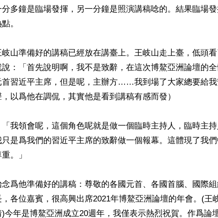
一分多鐘是臨場發揮，另一分鐘是照演講稿唸的。結果臨場發
點。

王岐山準備好的講稿已經放在講臺上。王岐山走上臺，低頭看
就說：「首先說明啊，我不是致辭，在這次博鰲亞洲論壇的全
元首習近平主席，但是呢，主辦方……我到場了大家總要給我
，以爲他在調侃，其實他是看到講稿有感而發）

：「我領會呢，這個角色呢就是做一個臨時主持人，臨時主持
我只是爲我們的習近平主席的致辭做一個報幕。這體現了我們
重。」

始念爲他準備好的講稿：尊敬的各國元首、各國首腦、國際組
，各位嘉賓，很高興出席2021年博鰲亞洲論壇的年會。(王
)今年是博鰲亞洲成立20週年，我僅表示熱烈祝賀。作爲論