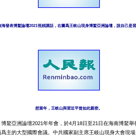
南海發表博鰲論壇2021視頻講話，右圖爲王岐山現身博鰲亞洲論壇，說自己是
想當年，王岐山與習近平曾如此親密。
博鰲亞洲論壇2021年年會，於4月18日至21日在海南博鰲
議爲主的大型國際會議。中共國家副主席王岐山現身大會現場