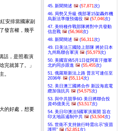
45. 新聞簡述
🖼️
(
57,871
次)
46. 局勢又升級 俄部署15架轟炸機
烏新法準徵預備役
🖼️
(
57,046
次)
慶紅安排當國家副
47. 美特種作戰部隊將對中共發動
了發言權，幾乎
信息戰
🖼️
(
56,968
次)
48. 新聞簡述
🖼️
(
56,311
次)
49. 日美法三國陸上部隊 將於日本
九州島聯合軍演
🖼️
(
55,979
次)
表講話，是照着演
50. 美國宣佈5月1日從阿富汗撤軍
唸完就算了。」
北約同步跟進
🖼️
(
55,455
次)
51. 俄羅斯新法上路 普京可連任至
。

2036年
🖼️
(
55,114
次)
52. 美日澳三國將合作 新設海底電
纜加強抗共
🖼️
(
54,575
次)
53. 與中共競爭6G 美日將聯合投
資45億美元
🖼️
(
53,517
次)
大的好處，想要
54. 美日印澳法5國軍演展開 旨在
印太地區遏制中共
🖼️
(
53,504
次)
55. 世衛不支持旅行時需出示"疫苗
護照"
🖼️
(
52,851
次)