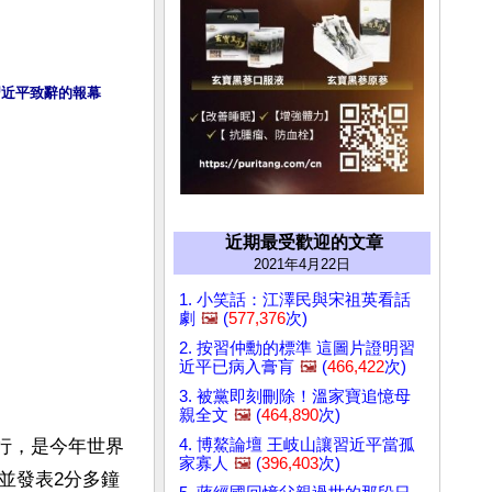
習近平致辭的報幕
近期最受歡迎的文章
2021年4月22日
1. 小笑話：江澤民與宋祖英看話
劇
🖼️
(
577,376
次)
2. 按習仲勳的標準 這圖片證明習
近平已病入膏肓
🖼️
(
466,422
次)
3. 被黨即刻刪除！溫家寶追憶母
親全文
🖼️
(
464,890
次)
4. 博鰲論壇 王岐山讓習近平當孤
舉行，是今年世界
家寡人
🖼️
(
396,403
次)
並發表2分多鐘