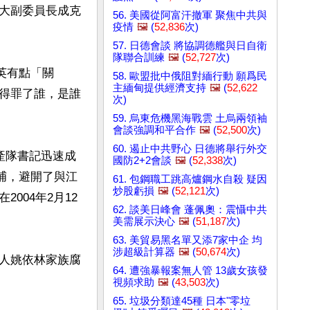
大副委員長成克
56. 美國從阿富汗撤軍 聚焦中共與
疫情
🖼️
(
52,836
次)
57. 日德會談 將協調德艦與日自衛
隊聯合訓練
🖼️
(
52,727
次)
英有點「關
58. 歐盟批中俄阻對緬行動 願爲民
主緬甸提供經濟支持
🖼️
(
52,622
得罪了誰，是誰
次)
59. 烏東危機黑海戰雲 土烏兩領袖
會談強調和平合作
🖼️
(
52,500
次)
60. 遏止中共野心 日德將舉行外交
產隊書記迅速成
國防2+2會談
🖼️
(
52,338
次)
逮捕，避開了與江
61. 包鋼職工跳高爐鋼水自殺 疑因
炒股虧損
🖼️
(
52,121
次)
004年2月12
62. 談美日峰會 蓬佩奧：震懾中共
美需展示決心
🖼️
(
51,187
次)
63. 美貿易黑名單又添7家中企 均
涉超級計算器
🖼️
(
50,674
次)
人姚依林家族腐
64. 遭強暴報案無人管 13歲女孩發
視頻求助
🖼️
(
43,503
次)
65. 垃圾分類達45種 日本"零垃