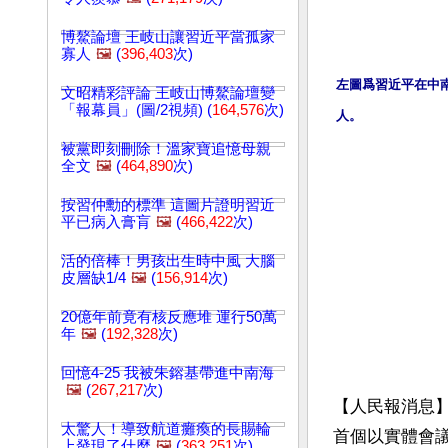
博鰲論壇 王岐山讓習近平當孤家
寡人
🖼️
(
396,403
次)
左圖爲習近平在中
文昭精彩評論 王岐山博鰲論壇變
「報幕員」(圖/2視頻) (
164,576
次)
人。
被黨即刻刪除！溫家寶追憶母親
全文
🖼️
(
464,890
次)
按習仲勳的標準 這圖片證明習近
平已病入膏肓
🖼️
(
466,422
次)
活的倍棒！男孩出生時中風 大腦
皮層缺1/4
🖼️
(
156,914
次)
20億年前竟有核反應堆 運行50萬
年
🖼️
(
192,328
次)
回憶4-25 我被朱鎔基帶進中南海
🖼️
(
267,217
次)
【人民報消息】
太驚人！導致航道癱瘓的長賜輪
首個以實體會
上發現了什麼
🖼️
(
363,251
次)