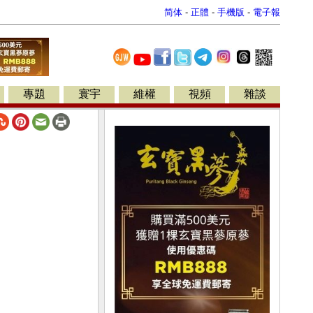
简体
-
正體
-
手機版
-
電子報
專題
寰宇
維權
視頻
雜談