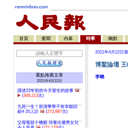
首頁
要聞
內幕
時事
幽默
2021年4月22日
博鰲論壇 王
重點推薦文章
李曉
2021年4月22日
講述22年前的今天發生的故事
🖼️
▶️
(
309,213
次)
九死一生！前清華學子有幸能回
顧4·25上訪
🖼️
(
272,887
次)
父母冤獄十幾載 培養出優秀女兒
令人羨慕
🖼️
(
271,179
次)