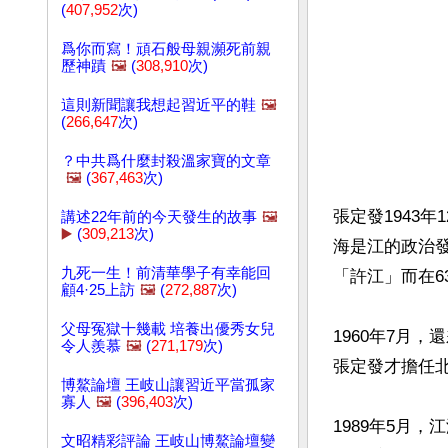
(
407,952
次)
爲你而寫！頑石般母親瀕死前親
歷神蹟
🖼️
(
308,910
次)
這則新聞讓我想起習近平的鞋
🖼️
(
266,647
次)
？中共爲什麼封殺溫家寶的文章
🖼️
(
367,463
次)
張定發1943
講述22年前的今天發生的故事
🖼️
▶️
(
309,213
次)
海是江的政治
九死一生！前清華學子有幸能回
「許江」而在6
顧4·25上訪
🖼️
(
272,887
次)
父母冤獄十幾載 培養出優秀女兒
1960年7月
令人羨慕
🖼️
(
271,179
次)
張定發才擔任
博鰲論壇 王岐山讓習近平當孤家
寡人
🖼️
(
396,403
次)
1989年5月
文昭精彩評論 王岐山博鰲論壇變