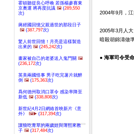
霍頓聽從良心呼喚 若孫楊參賽東
京奧運 將再度抗議
🖼️
(
289,550
2004年9月
次)
蔣經國回憶父親過世的那段日子
🖼️
(
387,797
次)
2005年3月
暗殺胡錦濤做準
驚人前世回憶！月亮是這樣製造
出來的
🖼️
(
245,242
次)
● 
海軍司令受
畫家被自己的老婆送入鬼門關
🖼️
(
236,172
次)
英美兩國怪事 男子吃完薯片就醉
倒
🖼️
(
175,363
次)
爲何德州取消口罩令 感染率降至
新低
🖼️
(
338,808
次)
新世紀4月2日網絡首映新片《意
外》
🖼️▶️
(
317,394
次)
讓狼吃青草的兩歲娃與薄熙來教
子
🖼️
(
317,484
次)