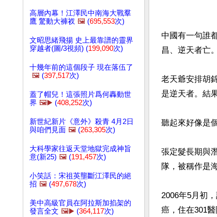
高層內幕！江澤民中南海大戰羣
鷹 驚動大褲衩
🖼️
(
695,553
次)
中國有一句誰
文昭思緒飛揚 史上最靠譜的靈界
穿越者(圖/3視頻) (
199,090
次)
昌、逆天者亡。
十幾年前的這個段子 現在落伍了
🖼️
(
397,517
次)
老天爺安排胡
是逆天者。結果
蓋了帽兒！這張照片爲何轟動世
界
🖼️▶️
(
408,252
次)
新世紀新片《意外》殺青 4月2日
聽起來好像是個
與咱們見面
🖼️
(
263,305
次)
大科學家往返天堂地獄完成神旨
張定髮長期與
意(新25)
🖼️
(
191,457
次)
隊，被稱作是海
小笑話：宋祖英壟斷江澤民的絕
招
🖼️
(
497,678
次)
2006年5月
美中高級官員在阿拉斯加掐架的
癌，住在301醫
發言全文
🖼️▶️
(
364,117
次)