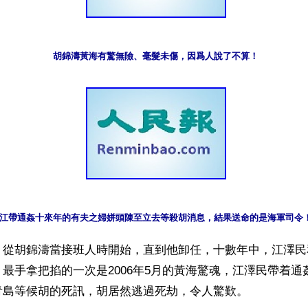
胡錦濤黃海有驚無險、毫髮未傷，因爲人說了不算！
江帶通姦十來年的有夫之婦姘頭陳至立去等殺胡消息，結果送命的是海軍司令
】從胡錦濤當接班人時開始，直到他卸任，十數年中，江澤民
最手拿把掐的一次是2006年5月的黃海驚魂，江澤民帶着通
島等候胡的死訊，胡居然逃過死劫，令人驚歎。
