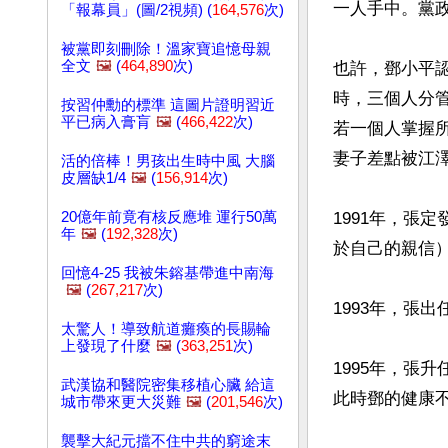
一人手中。黨
「報幕員」(圖/2視頻) (
164,576
次)
被黨即刻刪除！溫家寶追憶母親
全文
🖼️
(
464,890
次)
也許，鄧小平
時，三個人分
按習仲勳的標準 這圖片證明習近
平已病入膏肓
🖼️
(
466,422
次)
若一個人掌握
妻子差點被江澤
活的倍棒！男孩出生時中風 大腦
皮層缺1/4
🖼️
(
156,914
次)
20億年前竟有核反應堆 運行50萬
1991年，張
年
🖼️
(
192,328
次)
於自己的親信）
回憶4-25 我被朱鎔基帶進中南海
🖼️
(
267,217
次)
1993年，張
太驚人！導致航道癱瘓的長賜輪
上發現了什麼
🖼️
(
363,251
次)
1995年，張
武漢協和醫院密集移植心臟 給這
此時鄧的健康不
城市帶來更大災難
🖼️
(
201,546
次)
襲擊大紀元擋不住中共的窮途末