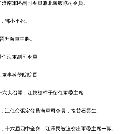
擔任濟南軍區副司令員兼北海艦隊司令員。

日，鄧小平死。

張晉升海軍中將。

發任海軍副司令員。

任軍事科學院院長。

月，十六大召開，江挾槍桿子留任軍委主席。

12日，江任命張定發爲海軍司令員，接替石雲生。

16日，十六屆四中全會，江澤民被迫交出軍委主席一職。
