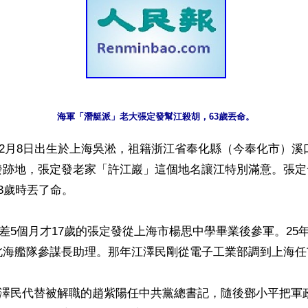
海軍「潛艇派」老大張定發幫江殺胡，63歲丟命。
年12月8日出生於上海吳淞，祖籍浙江省奉化縣（今奉化市）
發跡地，張定發老家「許江巖」這個地名讓江特別滿意。張定
3歲時丟了命。

，還差5個月才17歲的張定發從上海市楊思中學畢業後參軍。25年
北海艦隊參謀長助理。那年江澤民剛從電子工業部調到上海任市
，江澤民代替被解職的趙紫陽任中共黨總書記，隨後鄧小平把軍