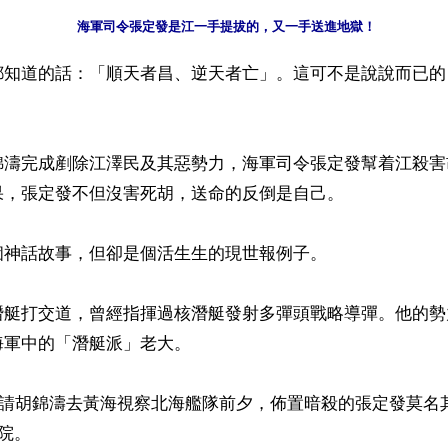
海軍司令張定發是江一手提拔的，又一手送進地獄！
都知道的話：「順天者昌、逆天者亡」。這可不是說說而已的


錦濤完成剷除江澤民及其惡勢力，海軍司令張定發幫着江殺害
，張定發不但沒害死胡，送命的反倒是自己。

神話故事，但卻是個活生生的現世報例子。

潛艇打交道，曾經指揮過核潛艇發射多彈頭戰略導彈。他的勢
軍中的「潛艇派」老大。

初，請胡錦濤去黃海視察北海艦隊前夕，佈置暗殺的張定發莫名
院。
