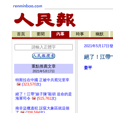
首頁
要聞
內幕
時事
幽默
2021年5月17日
絕了！江帶"
重點推薦文章
姜平
2021年5月17日
特斯拉在中國 正被中共窩兒里宰
🖼️
(
323,570
次)
絕了！江帶"婊子陳"殺胡 送命的是
海軍司令
🖼️
(
515,761
次)
南非盜獵逃犯 誤竄大象區就這個
了
🖼️
(
208,584
次)