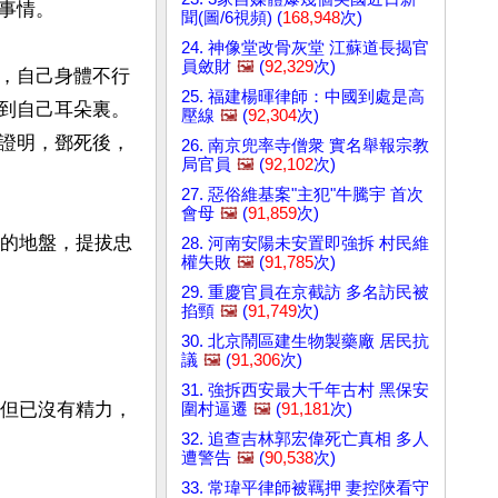
情。

聞(圖/6視頻) (
168,948
次)
24. 神像堂改骨灰堂 江蘇道長揭官
員斂財
🖼️
(
92,329
次)
，自己身體不行
25. 福建楊暉律師：中國到處是高
到自己耳朵裏。
壓線
🖼️
(
92,304
次)
證明，鄧死後，
26. 南京兜率寺僧衆 實名舉報宗教
局官員
🖼️
(
92,102
次)
27. 惡俗維基案"主犯"牛騰宇 首次
會母
🖼️
(
91,859
次)
己的地盤，提拔忠
28. 河南安陽未安置即強拆 村民維
權失敗
🖼️
(
91,785
次)
29. 重慶官員在京截訪 多名訪民被
掐頸
🖼️
(
91,749
次)
30. 北京鬧區建生物製藥廠 居民抗
議
🖼️
(
91,306
次)
31. 強拆西安最大千年古村 黑保安
，但已沒有精力，
圍村逼遷
🖼️
(
91,181
次)
32. 追查吉林郭宏偉死亡真相 多人
遭警告
🖼️
(
90,538
次)
33. 常瑋平律師被羈押 妻控陜看守