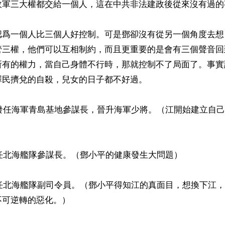
政軍三大權都交給一個人，這在中共非法建政後從來沒有過的事
認爲一個人比三個人好控制。可是鄧卻沒有從另一個角度去想
管三權，他們可以互相制約，而且更重要的是會有三個聲音回
所有的權力，當自己身體不行時，那就控制不了局面了。事實
民擠兌的自殺，兒女的日子都不好過。

定發任海軍青島基地參謀長，晉升海軍少將。（江開始建立自


出任北海艦隊參謀長。（鄧小平的健康發生大問題）

升任北海艦隊副司令員。（鄧小平得知江的真面目，想換下江
可逆轉的惡化。）
