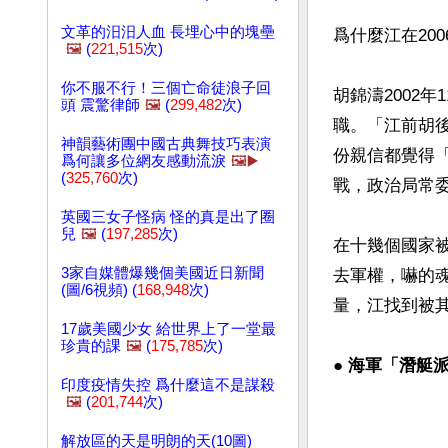
文革的汨汨人血 長埋心中的塊壘
爲什麼江在20
🖼️
(
221,515
次)
你不服不行！三個亡命徒浪子回
胡錦濤2002
頭 震驚律師
🖼️
(
299,482
次)
職。「江前胡
神韻藝術團中國古典舞技巧表演
份親信都覺得「
爲何讓多位網友感動流淚
🖼️▶️
(
325,760
次)
戰，政治局常
英國三女子怪病 怪的真是出了圈
兒
🖼️
(
197,285
次)
在十幾個國家
3家自媒體爆幾個美國近日新聞
去軍權，嚇的
(圖/6視頻) (
168,948
次)
量，江找到被其
17歲美國少女 給世界上了一堂最
珍貴的課
🖼️
(
175,785
次)
● 
海軍「潛艇
印度疫情失控 爲什麼這不是謀殺
🖼️
(
201,744
次)
解放區的天是明朗的天(10圖)