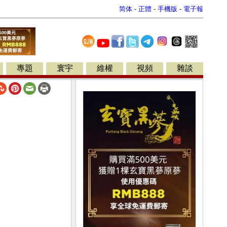
简体
-
正體
-
手機版
-
電子報
專題
寰宇
維權
視頻
雜談