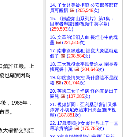
14. 子女赴美被拒籤 公安部等部官
員可醒悟
🖼️
(
265,948
次)
15. 《鐵證如山系列片》第1集：
目擊者舉證(圖/視頻中英字幕)
(
259,593
次)
16. 文革的汨汨人血 長埋心中的塊
壘
🖼️
(
221,515
次)
17. 南非盜獵逃犯 誤竄大象區就這
個了
🖼️
(
208,584
次)
18. 三大戰役拿平民當炮灰 圍長春
溪口鎮許江巖。上
餓死幾十萬
🖼️
(
204,646
次)
發也確實因爲
19. 印度疫情失控 爲什麼這不是謀
殺
🖼️
(
201,744
次)
20. 英國三女子怪病 怪的真是出了
圈兒
🖼️
(
197,285
次)
後，1985年，
21. 視頻新聞：亞利桑那審計又爆
炸彈 小切尼政治末日將至(圖/6視
長。

頻) (
187,851
次)
22. 17歲美國少女 給世界上了一堂
最珍貴的課
🖼️
(
175,785
次)
政大權都交到江
23. 3家自媒體爆幾個美國近日新