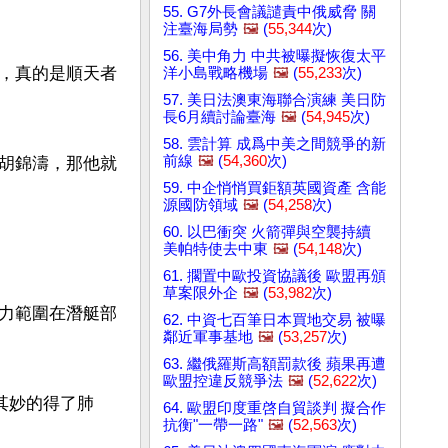
55. G7外長會議譴責中俄威脅 關
注臺海局勢
🖼️
(
55,344
次)
56. 美中角力 中共被曝擬恢復太平
，真的是順天者
洋小島戰略機場
🖼️
(
55,233
次)
57. 美日法澳東海聯合演練 美日防
長6月續討論臺海
🖼️
(
54,945
次)
58. 雲計算 成爲中美之間競爭的新
前線
🖼️
(
54,360
次)
胡錦濤，那他就
59. 中企悄悄買鉅額英國資產 含能
源國防領域
🖼️
(
54,258
次)
60. 以巴衝突 火箭彈與空襲持續
美帕特使去中東
🖼️
(
54,148
次)
61. 擱置中歐投資協議後 歐盟再頒
草案限外企
🖼️
(
53,982
次)
力範圍在潛艇部
62. 中資七百筆日本買地交易 被曝
鄰近軍事基地
🖼️
(
53,257
次)
63. 繼俄羅斯高額罰款後 蘋果再遭
歐盟控違反競爭法
🖼️
(
52,622
次)
其妙的得了肺
64. 歐盟印度重啓自貿談判 擬合作
抗衡"一帶一路"
🖼️
(
52,563
次)