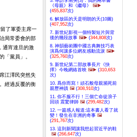
5. 專訪李南央(3)：我的兩本書
《母親》和《繼母》
🖼️▶️
(
455,837
次)
6. 解放區的天是明朗的天(10圖)
(
407,952
次)
保留了軍委主席一
7. 新世紀影視一個特製短片與背
後的幾段故事
🖼️▶️
(
344,808
次)
治局常委會的部
8. 神韻藝術團中國古典舞技巧表
，通宵達旦的激
演爲何讓多位網友感動流淚
🖼️▶️
(
325,760
次)
的「黨員」。

9. 新世紀第二部故事長片《抉
擇》今晚網絡首映
🖼️▶️
(
310,653
席江澤民突然失
次)
10. 爲你而寫！頑石般母親瀕死前
。經過反覆的衡
親歷神蹟
🖼️
(
308,910
次)
11. 你不服不行！三個亡命徒浪子
回頭 震驚律師
🖼️
(
299,482
次)
12. 一篇感人報道:這本書人看了就
變！發生在非洲的奇事
🖼️
(
291,767
次)
13. 這則新聞讓我想起習近平的鞋
🖼️
(
266,647
次)