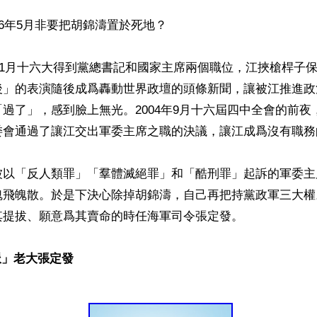
06年5月非要把胡錦濤置於死地？

年11月十六大得到黨總書記和國家主席兩個職位，江挾槍桿子
後」的表演隨後成爲轟動世界政壇的頭條新聞，讓被江推進政
過了」，感到臉上無光。2004年9月十六屆四中全會的前夜
委會通過了讓江交出軍委主席之職的決議，讓江成爲沒有職務
被以「反人類罪」「羣體滅絕罪」和「酷刑罪」起訴的軍委主
魂飛魄散。於是下決心除掉胡錦濤，自己再把持黨政軍三大權
提拔、願意爲其賣命的時任海軍司令張定發。

派」老大張定發