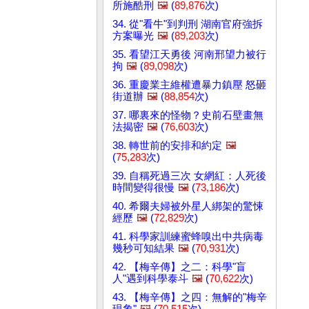
所施酷刑
🖼️
(
89,876
次)
34. 從"看牛"到判刑 湖南官府強拆
方案曝光
🖼️
(
89,203
次)
35. 看望江天勇後 河南邢望力被行
拘
🖼️
(
89,098
次)
36. 重慶業主維權遭暴力鎮壓 怒砸
街道辦
🖼️
(
88,854
次)
37. 哪裏來的怪物？史前石壁畫無
法揭密
🖼️
(
76,603
次)
38. 轉世前的安排和約定
🖼️
(
75,283
次)
39. 自稱死過三次 女網紅：人死後
時間變得很慢
🖼️
(
73,186
次)
40. 希爾夫婦被外星人綁架的驚悚
經歷
🖼️
(
72,829
次)
41. 科學家訓練蜜蜂嗅出中共病毒
幾秒可知結果
🖼️
(
70,931
次)
42. 【梅辛傳】之二：科學"盲
人"遇到科學泰斗
🖼️
(
70,622
次)
43. 【梅辛傳】之四：無解的"梅辛
現象"
🖼️
(
70,515
次)