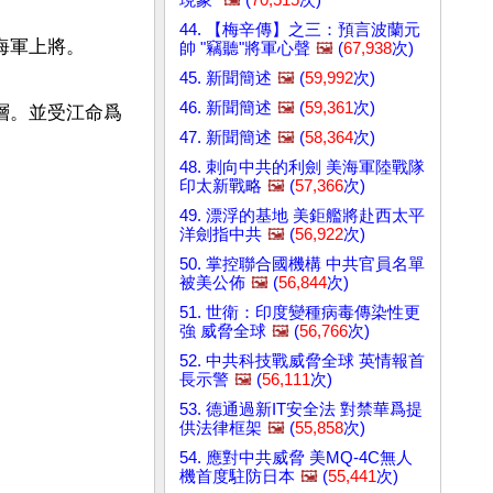
44. 【梅辛傳】之三：預言波蘭元
軍上將。

帥 "竊聽"將軍心聲
🖼️
(
67,938
次)
45. 新聞簡述
🖼️
(
59,992
次)
46. 新聞簡述
🖼️
(
59,361
次)
層。並受江命爲
47. 新聞簡述
🖼️
(
58,364
次)
48. 刺向中共的利劍 美海軍陸戰隊
印太新戰略
🖼️
(
57,366
次)
49. 漂浮的基地 美鉅艦將赴西太平
洋劍指中共
🖼️
(
56,922
次)
50. 掌控聯合國機構 中共官員名單
被美公佈
🖼️
(
56,844
次)
51. 世衛：印度變種病毒傳染性更
強 威脅全球
🖼️
(
56,766
次)
52. 中共科技戰威脅全球 英情報首
長示警
🖼️
(
56,111
次)
53. 德通過新IT安全法 對禁華爲提
供法律框架
🖼️
(
55,858
次)
54. 應對中共威脅 美MQ-4C無人
機首度駐防日本
🖼️
(
55,441
次)