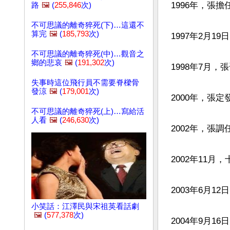
1996年，張
路
🖼️
(
255,846
次)
不可思議的離奇猝死(下)…這還不
算完
🖼️
(
185,793
次)
1997年2月19
不可思議的離奇猝死(中)…觀音之
鄉的悲哀
🖼️
(
191,302
次)
1998年7月，
失事時這位飛行員不需要脊樑骨
發涼
🖼️
(
179,001
次)
2000年，張定
不可思議的離奇猝死(上)…寫給活
人看
🖼️
(
246,630
次)
2002年，張調
2002年11
2003年6月
小笑話：江澤民與宋祖英看話劇
🖼️
(
577,378
次)
2004年9月