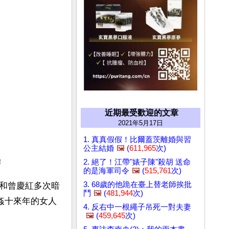
近期最受歡迎的文章
2021年5月17日
1. 真真假假！比爾蓋茨離婚與習
公主結婚
🖼️
(
611,965
次)
2. 絕了！江帶"婊子陳"殺胡 送命
！
的是海軍司令
🖼️
(
515,761
次)
3. 68歲的他跪在臺上替老師挨批
和曾慶紅多次暗
鬥
🖼️
(
481,944
次)
姦十來年的女人
4. 反右中一根繩子吊死一對夫妻
🖼️
(
459,645
次)