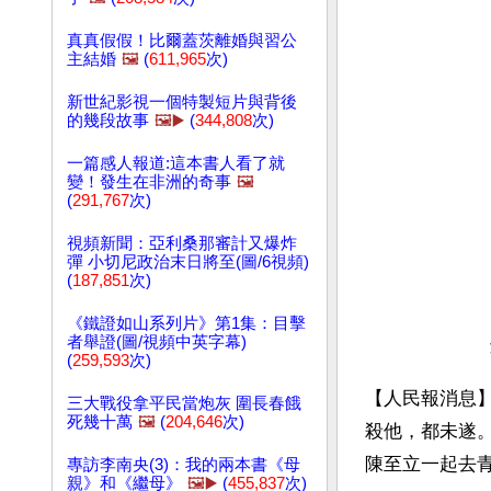
真真假假！比爾蓋茨離婚與習公
主結婚
🖼️
(
611,965
次)
新世紀影視一個特製短片與背後
的幾段故事
🖼️▶️
(
344,808
次)
一篇感人報道:這本書人看了就
變！發生在非洲的奇事
🖼️
(
291,767
次)
視頻新聞：亞利桑那審計又爆炸
彈 小切尼政治末日將至(圖/6視頻)
(
187,851
次)
《鐵證如山系列片》第1集：目擊
者舉證(圖/視頻中英字幕)
(
259,593
次)
【人民報消息
三大戰役拿平民當炮灰 圍長春餓
死幾十萬
🖼️
(
204,646
次)
殺他，都未遂。
陳至立一起去青
專訪李南央(3)：我的兩本書《母
親》和《繼母》
🖼️▶️
(
455,837
次)