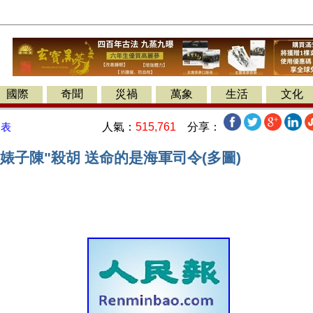
國際
奇聞
災禍
萬象
生活
文化
人氣：
515,761
分享：
發表
婊子陳"殺胡 送命的是海軍司令(多圖)