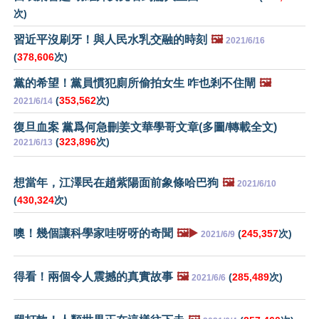
次)
習近平沒刷牙！與人民水乳交融的時刻
🖼️
2021/6/16
(
378,606
次)
黨的希望！黨員慣犯廁所偷拍女生 咋也剎不住閘
🖼️
(
353,562
次)
2021/6/14
復旦血案 黨爲何急刪姜文華學哥文章(多圖/轉載全文)
(
323,896
次)
2021/6/13
想當年，江澤民在趙紫陽面前象條哈巴狗
🖼️
2021/6/10
(
430,324
次)
噢！幾個讓科學家哇呀呀的奇聞
🖼️▶️
(
245,357
次)
2021/6/9
得看！兩個令人震撼的真實故事
🖼️
(
285,489
次)
2021/6/6