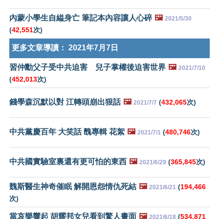
內蒙小學生自縊身亡 筆記本內容讓人心碎
🖼️
2021/5/30
(
42,551
次)
更多文章導讀：
2021年7月7日
習仲勳父子受中共迫害 兒子掌權後迫害世界
🖼️
2021/7/10
(
452,013
次)
錢學森沉默以對 江轉頭崩出狠話
🖼️
(
432,065
次)
2021/7/7
中共黨慶百年 大笑話 醜專輯 花絮
🖼️
(
480,746
次)
2021/7/1
中共國實驗室裏還有更可怕的東西
🖼️
(
365,845
次)
2021/6/29
魏斯醫生神奇催眠 解開恩怨情仇死結
🖼️
(
194,466
2021/6/21
次)
當哀樂響起 胡耀邦女兒看到驚人畫面
🖼️
(
534,871
2021/6/18