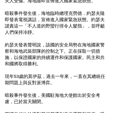
夫人受傷。海地隨即宣佈進入國家緊急狀態。

暗殺事件發生後，海地臨時總理克勞德．約瑟夫隨
即發表電視講話，宣佈進入國家緊急狀態。約瑟夫
譴責這一「不人道的野蠻行徑令人髮指」，並呼籲
人們保持冷靜。

約瑟夫發表聲明說，該國的安全局勢在海地國家警
察和海地武裝部隊的控制之下。正在採取一切措
施，以保證國家的持續運作和保護國家。民主和共
和國將取得勝利。

現年53歲的莫伊茲，過去一年來，一直在其總統任
期問題上與反對派博弈。

暗殺事件發生後，美國駐海地大使館出於安全考
慮，已於當天關閉。
