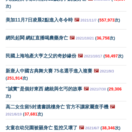
次)
美加11月7日凌晨2點進入冬令時
🖼️
(
557,973
次)
2021/11/7
網民起鬨 網紅直播喝農藥身亡
🖼️
(
36,758
次)
2021/10/21
民國上海地產大亨之父的奇妙緣份
🖼️
(
58,497
次)
2021/10/17
新唐人中國古典舞大賽 75名選手進入複賽
🖼️
2021/9/3
(
251,914
次)
"誠實"是個好東西 總統與乞丐的故事
🖼️
(
29,306
2021/7/30
次)
高二女生留5封遺書跳樓身亡 官方不讓家屬查手機
🖼️
(
37,681
次)
2021/6/19
女童在幼兒園被砸身亡 監控又壞了
🖼️
(
38,346
次)
2021/6/7