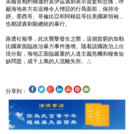
英國首相約翰遜對莫伊茲遇刺表示震驚和悲痛，呼
籲海地各方在這種令人憎惡的行爲面前，保持冷
靜。墨西哥、哥倫比亞和阿根廷等拉美國家領袖，
也都譴責刺殺總統的暴行。

路透社報導，此次襲擊發生之際，這個貧窮的加勒
比國家面臨政治暴力事件激增。隨着該國政治上出
現分裂，海地正面臨嚴重的人道主義危機和糧食短
分享到：