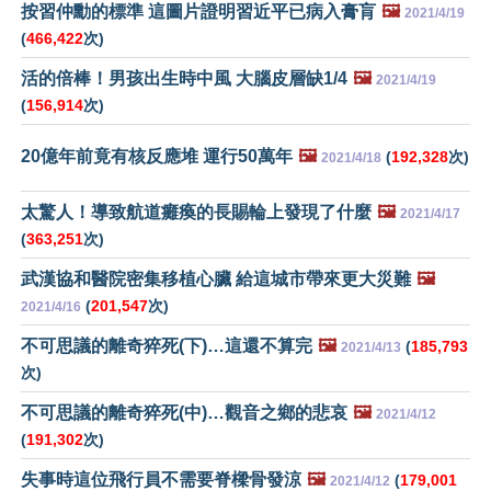
按習仲勳的標準 這圖片證明習近平已病入膏肓
🖼️
2021/4/19
(
466,422
次)
活的倍棒！男孩出生時中風 大腦皮層缺1/4
🖼️
2021/4/19
(
156,914
次)
20億年前竟有核反應堆 運行50萬年
🖼️
(
192,328
次)
2021/4/18
太驚人！導致航道癱瘓的長賜輪上發現了什麼
🖼️
2021/4/17
(
363,251
次)
武漢協和醫院密集移植心臟 給這城市帶來更大災難
🖼️
(
201,547
次)
2021/4/16
不可思議的離奇猝死(下)…這還不算完
🖼️
(
185,793
2021/4/13
次)
不可思議的離奇猝死(中)…觀音之鄉的悲哀
🖼️
2021/4/12
(
191,302
次)
失事時這位飛行員不需要脊樑骨發涼
🖼️
(
179,001
2021/4/12