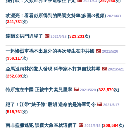
腿打軟！人類世界正在這樣往下走
🖼️
(
257,460
次)
2021/6/4
忒漂亮！看看彭斯得到的民調支持率(多圖/3視頻)
2021/6/3
(
341,731
次)
達爾文拱門坍塌了
🖼️
(
323,231
次)
2021/5/28
一起慘烈車禍不出意外的再次發生在中共國
🖼️
2021/5/26
(
356,117
次)
亞馬遜雨林的驚人發現 科學家不打算自找其辱
🖼️
2021/5/21
(
252,689
次)
特斯拉在中國 正被中共窩兒里宰
🖼️
(
323,570
次)
2021/5/20
絕了！江帶"婊子陳"殺胡 送命的是海軍司令
🖼️
2021/5/17
(
515,761
次)
南非盜獵逃犯 誤竄大象區就這個了
🖼️
(
208,584
次)
2021/5/15