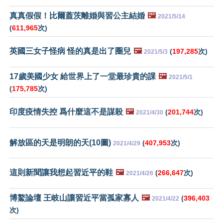
真真假假！比爾蓋茨離婚與習公主結婚
🖼️
2021/5/14
(
611,965
次)
英國三女子怪病 怪的真是出了圈兒
🖼️
(
197,285
次)
2021/5/3
17歲美國少女 給世界上了一堂最珍貴的課
🖼️
2021/5/1
(
175,785
次)
印度疫情失控 爲什麼這不是謀殺
🖼️
(
201,744
次)
2021/4/30
解放區的天是明朗的天(10圖)
(
407,953
次)
2021/4/29
這則新聞讓我想起習近平的鞋
🖼️
(
266,647
次)
2021/4/26
博鰲論壇 王岐山讓習近平當孤家寡人
🖼️
(
396,403
2021/4/22
次)