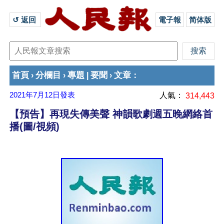
↺ 返回 
電子報
简体版
首頁
分欄目
專題
要聞
文章
›
›
|
›
：
2021年7月12日
發表
人氣：
314,443
【預告】再現失傳美聲 神韻歌劇週五晚網絡首
播(圖/視頻)