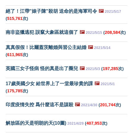
絕了！江帶"婊子陳"殺胡 送命的是海軍司令
🖼️
2021/5/17
(
515,761
次)
南非盜獵逃犯 誤竄大象區就這個了
🖼️
(
208,584
次)
2021/5/15
真真假假！比爾蓋茨離婚與習公主結婚
🖼️
2021/5/14
(
611,965
次)
英國三女子怪病 怪的真是出了圈兒
🖼️
(
197,285
次)
2021/5/3
17歲美國少女 給世界上了一堂最珍貴的課
🖼️
2021/5/1
(
175,785
次)
印度疫情失控 爲什麼這不是謀殺
🖼️
(
201,744
次)
2021/4/30
解放區的天是明朗的天(10圖)
(
407,953
次)
2021/4/29