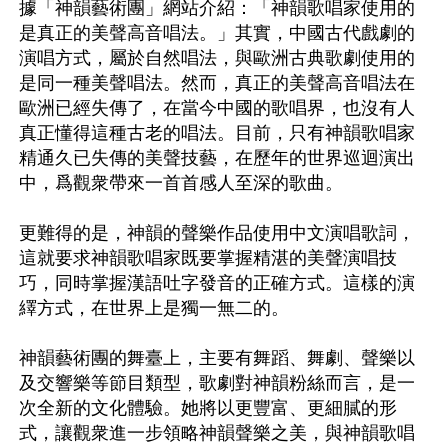
據「神韻藝術團」網站介紹：「神韻歌唱家使用的
是真正的美聲高音唱法。」其實，中國古代戲劇的
演唱方式，屬於自然唱法，與歐洲古典歌劇使用的
是同一種美聲唱法。然而，真正的美聲高音唱法在
歐洲已經失傳了，在當今中國的歌唱界，也沒有人
真正懂得這種古老的唱法。目前，只有神韻歌唱家
精通久已失傳的美聲技藝，在歷年的世界巡迴演出
中，爲觀衆帶來一首首感人至深的歌曲。

更難得的是，神韻的聲樂作品使用中文演唱歌詞，
這就要求神韻歌唱家既要掌握精湛的美聲演唱技
巧，同時掌握漢語吐字發音的正確方式。這樣的演
繹方式，在世界上是獨一無二的。

神韻藝術團的舞臺上，主要有舞蹈、舞劇、聲樂以
及交響樂等節目類型，歌劇對神韻粉絲而言，是一
次全新的文化體驗。她將以更豐富、更細膩的形
式，讓觀衆進一步領略神韻聲樂之美，與神韻歌唱