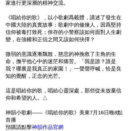
家進行更深層的精神交流。

《唱給你的歌》，以小歌劇爲載體，講述了發生在
中國大陸的真實故事：歌劇中的修煉人，因爲堅持
信仰被毒打致死；倖存的小警察該如何面對人生劇
變，在強權和正信之間又該如何抉擇？

微弱的意識逐漸飄散，慈悲的神挽救了主角的生
命，撫平他心中的迷茫和痛苦。「我是誰？誰是
我？哪裏是我真正的家園！」一聲聲呼喊，恰是良
知的覺醒，正念的光芒。

這是唱給你的歌，唱給心靈深處，那些從未放棄信
仰和希望的人。△

神韻小歌劇——《唱給你的歌》美東7月16日晚8點
首播

預購請點擊
神韻作品官網