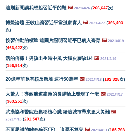
這則新聞讓我想起習近平的鞋
🖼️
(
266,647
次)
2021/4/26
博鰲論壇 王岐山讓習近平當孤家寡人
🖼️
(
396,403
2021/4/22
次)
按習仲勳的標準 這圖片證明習近平已病入膏肓
🖼️
2021/4/19
(
466,422
次)
活的倍棒！男孩出生時中風 大腦皮層缺1/4
🖼️
2021/4/19
(
156,914
次)
20億年前竟有核反應堆 運行50萬年
🖼️
(
192,328
次)
2021/4/18
太驚人！導致航道癱瘓的長賜輪上發現了什麼
🖼️
2021/4/17
(
363,251
次)
武漢協和醫院密集移植心臟 給這城市帶來更大災難
🖼️
(
201,547
次)
2021/4/16
不可思議的離奇猝死(下)…這還不算完
🖼️
(
185,793
2021/4/13