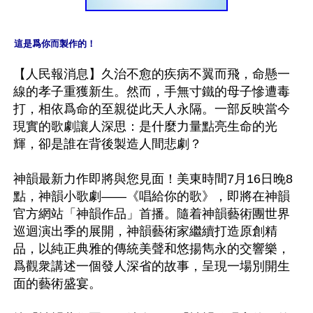
這是爲你而製作的！
【人民報消息】久治不愈的疾病不翼而飛，命懸一
線的孝子重獲新生。然而，手無寸鐵的母子慘遭毒
打，相依爲命的至親從此天人永隔。一部反映當今
現實的歌劇讓人深思：是什麼力量點亮生命的光
輝，卻是誰在背後製造人間悲劇？

神韻最新力作即將與您見面！美東時間7月16日晚8
點，神韻小歌劇——《唱給你的歌》，即將在神韻
官方網站「神韻作品」首播。隨着神韻藝術團世界
巡迴演出季的展開，神韻藝術家繼續打造原創精
品，以純正典雅的傳統美聲和悠揚雋永的交響樂，
爲觀衆講述一個發人深省的故事，呈現一場別開生
面的藝術盛宴。
