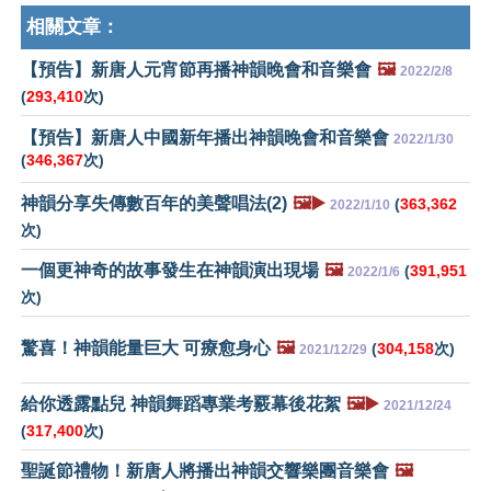
相關文章：
【預告】新唐人元宵節再播神韻晚會和音樂會
🖼️
2022/2/8
(
293,410
次)
【預告】新唐人中國新年播出神韻晚會和音樂會
2022/1/30
(
346,367
次)
神韻分享失傳數百年的美聲唱法(2)
🖼️▶️
(
363,362
2022/1/10
次)
一個更神奇的故事發生在神韻演出現場
🖼️
(
391,951
2022/1/6
次)
驚喜！神韻能量巨大 可療愈身心
🖼️
(
304,158
次)
2021/12/29
給你透露點兒 神韻舞蹈專業考覈幕後花絮
🖼️▶️
2021/12/24
(
317,400
次)
聖誕節禮物！新唐人將播出神韻交響樂團音樂會
🖼️