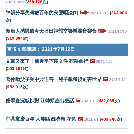
(
269,129
次)
2021/12/21
神韻分享失傳數百年的美聲唱法(1)
🖼️▶️
(
364,004
2021/12/15
次)
新唐人感恩節今天播出神韻交響樂團音樂會
🖼️▶️
2021/11/25
(
319,684
次)
更多文章導讀：
2021年7月12日
文革又來了！習近平下達文件 死路前行
🖼️
2021/7/15
(
563,181
次)
習仲勳父子受中共迫害 兒子掌權後迫害世界
🖼️
2021/7/10
(
452,013
次)
錢學森沉默以對 江轉頭崩出狠話
🖼️
(
432,065
次)
2021/7/7
中共黨慶百年 大笑話 醜專輯 花絮
🖼️
(
480,746
次)
2021/7/1