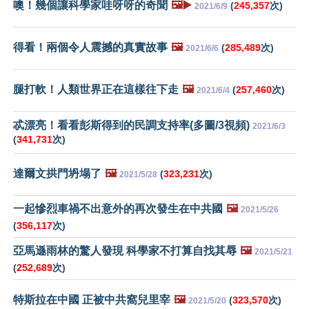
噢！幾個讓科學家哇呀呀的奇聞
🖼️▶️
(
245,357
次)
2021/6/9
得看！兩個令人震撼的真實故事
🖼️
(
285,489
次)
2021/6/6
腿打軟！人類世界正在這樣往下走
🖼️
(
257,460
次)
2021/6/4
忒漂亮！看看彭斯得到的民調支持率(多圖/3視頻)
2021/6/3
(
341,731
次)
達爾文拱門坍塌了
🖼️
(
323,231
次)
2021/5/28
一起慘烈車禍不出意外的再次發生在中共國
🖼️
2021/5/26
(
356,117
次)
亞馬遜雨林的驚人發現 科學家不打算自找其辱
🖼️
2021/5/21
(
252,689
次)
特斯拉在中國 正被中共窩兒里宰
🖼️
(
323,570
次)
2021/5/20