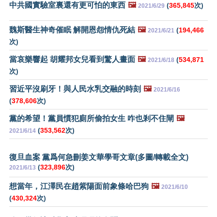
中共國實驗室裏還有更可怕的東西
🖼️
(
365,845
次)
2021/6/29
魏斯醫生神奇催眠 解開恩怨情仇死結
🖼️
(
194,466
2021/6/21
次)
當哀樂響起 胡耀邦女兒看到驚人畫面
🖼️
(
534,871
2021/6/18
次)
習近平沒刷牙！與人民水乳交融的時刻
🖼️
2021/6/16
(
378,606
次)
黨的希望！黨員慣犯廁所偷拍女生 咋也剎不住閘
🖼️
(
353,562
次)
2021/6/14
復旦血案 黨爲何急刪姜文華學哥文章(多圖/轉載全文)
(
323,896
次)
2021/6/13
想當年，江澤民在趙紫陽面前象條哈巴狗
🖼️
2021/6/10
(
430,324
次)