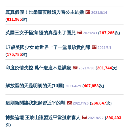
真真假假！比爾蓋茨離婚與習公主結婚
🖼️
2021/5/14
(
611,965
次)
英國三女子怪病 怪的真是出了圈兒
🖼️
(
197,285
次)
2021/5/3
17歲美國少女 給世界上了一堂最珍貴的課
🖼️
2021/5/1
(
175,785
次)
印度疫情失控 爲什麼這不是謀殺
🖼️
(
201,744
次)
2021/4/30
解放區的天是明朗的天(10圖)
(
407,953
次)
2021/4/29
這則新聞讓我想起習近平的鞋
🖼️
(
266,647
次)
2021/4/26
博鰲論壇 王岐山讓習近平當孤家寡人
🖼️
(
396,403
2021/4/22
次)