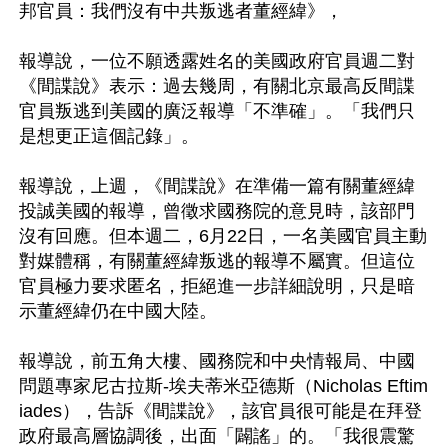
邦官員：我們沒有中共叛逃者董經緯》，

報導說，一位不願透露姓名的美國政府官員週二對
《間諜說》表示：過去幾周，有關北京最高反間諜
官員叛逃到美國的廣泛報導「不準確」。「我們只
是想更正這個記錄」。

報導說，上週，《間諜說》在準備一篇有關董經緯
投誠美國的報導，曾徵求國務院的意見時，該部門
沒有回應。但本週二，6月22日，一名美國官員主動
對媒體稱，有關董經緯叛逃的報導不屬實。但這位
官員極力要求匿名，拒絕進一步詳細說明，只是暗
示董經緯仍在中國大陸。

報導說，前五角大樓、國務院和中央情報局、中國
問題專家尼古拉斯-埃夫蒂米亞德斯（Nicholas Eftim
iades），告訴《間諜說》，該官員很可能是在拜登
政府最高層協調後，出面「闢謠」的。「我很震驚