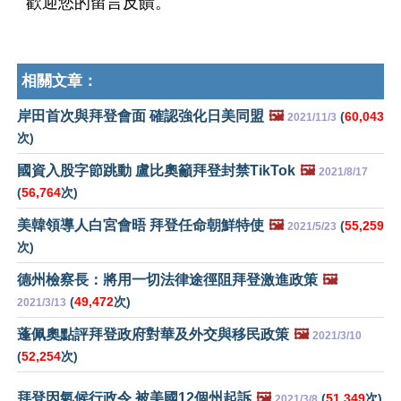
歡迎您的留言反饋。
相關文章：
岸田首次與拜登會面 確認強化日美同盟
🖼️
(
60,043
2021/11/3
次)
國資入股字節跳動 盧比奧籲拜登封禁TikTok
🖼️
2021/8/17
(
56,764
次)
美韓領導人白宮會晤 拜登任命朝鮮特使
🖼️
(
55,259
2021/5/23
次)
德州檢察長：將用一切法律途徑阻拜登激進政策
🖼️
(
49,472
次)
2021/3/13
蓬佩奧點評拜登政府對華及外交與移民政策
🖼️
2021/3/10
(
52,254
次)
拜登因氣候行政令 被美國12個州起訴
🖼️
(
51,349
次)
2021/3/8