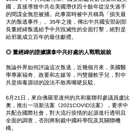
國，直接導致中共在美國潛伏四十餘年從沒失過手
的間諜金無怠被捕。此事當時被中共稱爲「損失最
大的叛逃事件」。35年之後，傳出中共國安部副部
長董經緯叛逃給予中共毀滅性的全面打擊，絕對是
給邪黨成立百年的最佳獻禮。

◎ 董經緯的證據讓拿中共好處的人戰戰兢兢
無論外界如何評論這次叛逃，近幾個月來，美國醫
學專家福奇、政要和左媒等，均雙腿軟乎兒，對中
共是病毒源頭的說法不敢再嘴硬反駁。

6月21日，來自佛羅里達州的共和黨聯邦參議員盧比
奧，推出一項新法案《2021COVID法案》，要求中
共配合國際社會，對大流行疫情的起源進行透明且
全面的調查，否則將制裁中國科學院及其關聯機
構。
