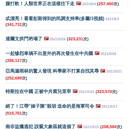
腿打軟！人類世界正在這樣往下走
🖼️
(
257,460
次)
2021/6/4
忒漂亮！看看彭斯得到的民調支持率(多圖/3視頻)
2021/6/3
(
341,731
次)
達爾文拱門坍塌了
🖼️
(
323,231
次)
2021/5/28
一起慘烈車禍不出意外的再次發生在中共國
🖼️
2021/5/26
(
356,117
次)
亞馬遜雨林的驚人發現 科學家不打算自找其辱
🖼️
2021/5/21
(
252,689
次)
特斯拉在中國 正被中共窩兒里宰
🖼️
(
323,570
次)
2021/5/20
絕了！江帶"婊子陳"殺胡 送命的是海軍司令
🖼️
2021/5/17
(
515,761
次)
南非盜獵逃犯 誤竄大象區就這個了
🖼️
(
208,584
次)
2021/5/15