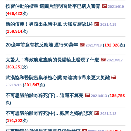
按習仲勳的標準 這圖片證明習近平已病入膏肓
🖼️
2021/4/19
(
466,422
次)
活的倍棒！男孩出生時中風 大腦皮層缺1/4
🖼️
2021/4/19
(
156,914
次)
20億年前竟有核反應堆 運行50萬年
🖼️
(
192,328
次)
2021/4/18
太驚人！導致航道癱瘓的長賜輪上發現了什麼
🖼️
2021/4/17
(
363,251
次)
武漢協和醫院密集移植心臟 給這城市帶來更大災難
🖼️
(
201,547
次)
2021/4/16
不可思議的離奇猝死(下)…這還不算完
🖼️
(
185,793
2021/4/13
次)
不可思議的離奇猝死(中)…觀音之鄉的悲哀
🖼️
2021/4/12
(
191,302
次)