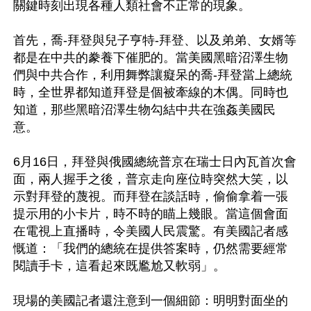
關鍵時刻出現各種人類社會不正常的現象。

首先，喬-拜登與兒子亨特-拜登、以及弟弟、女婿等
都是在中共的豢養下催肥的。當美國黑暗沼澤生物
們與中共合作，利用舞弊讓癡呆的喬-拜登當上總統
時，全世界都知道拜登是個被牽線的木偶。同時也
知道，那些黑暗沼澤生物勾結中共在強姦美國民
意。

6月16日，拜登與俄國總統普京在瑞士日內瓦首次會
面，兩人握手之後，普京走向座位時突然大笑，以
示對拜登的蔑視。而拜登在談話時，偷偷拿着一張
提示用的小卡片，時不時的瞄上幾眼。當這個會面
在電視上直播時，令美國人民震驚。有美國記者感
慨道：「我們的總統在提供答案時，仍然需要經常
閱讀手卡，這看起來既尷尬又軟弱」。

現場的美國記者還注意到一個細節：明明對面坐的