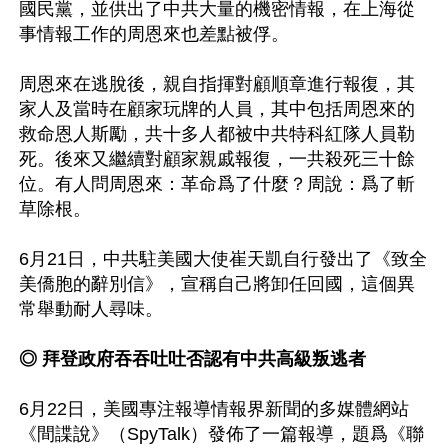
國民黨，並供出了中共大量的機密情報，在上海從
事情報工作的周恩來也差點被俘。

周恩來在逃脫後，親自指揮對顧順章進行報復，其
家人及當時在顧家玩牌的人員，其中包括周恩來的
救命恩人斯勵，共十多人都被中共特科紅隊人員勒
死。後來又繼續對顧家親戚報復，一共殺死三十餘
位。有人問周恩來：革命爲了什麼？周說：爲了斬
草除根。

6月21日，中共駐美國大使崔天凱自行發出了《致全
美僑胞的辭別信》，宣稱自己將卸任回國，這個異
常舉動耐人尋味。

◎ 拜登政府吞吞吐吐否認有中共高級叛逃者
6月22日，美國專注報導情報界新聞的多媒體網站
《間諜說》（SpyTalk）發佈了一篇報導，題爲《聯