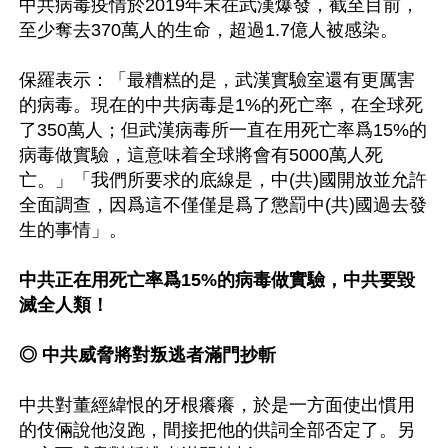
中共病毒疫情於2019年末在武漢爆發，截至目前，
至少奪去370萬人的生命，超過1.7億人被感染。

保羅表示：「最糟糕的是，武漢實驗室還有更厲害
的病毒。現在的中共病毒是1%的死亡率，在全球死
了350萬人；但武漢病毒所一直在用死亡率爲15%的
病毒做實驗，這意味着全球將會有5000萬人死
亡。」「我們所要求的底線是，中(共)國開放並允許
全面調查，因爲這不僅僅是爲了懲罰中(共)國過去發
生的事情」。

中共正在用死亡率爲15%的病毒做實驗，中共要毀
滅全人類！
◎ 中共威脅將對叛逃者滿門抄斬
中共對董經緯恨的牙根癢癢，於是一方面使出慣用
的伎倆說他沒跑，間接把他的供詞全部否定了。另