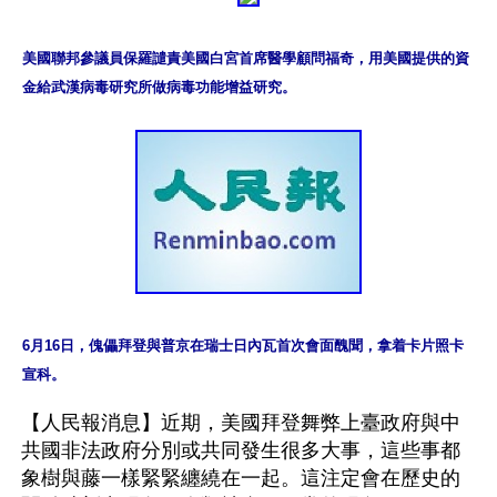
美國聯邦參議員保羅譴責美國白宮首席醫學顧問福奇，用美國提供的資
金給武漢病毒研究所做病毒功能增益研究。
6月16日，傀儡拜登與普京在瑞士日內瓦首次會面醜聞，拿着卡片照卡
宣科。
【人民報消息】近期，美國拜登舞弊上臺政府與中
共國非法政府分別或共同發生很多大事，這些事都
象樹與藤一樣緊緊纏繞在一起。這注定會在歷史的