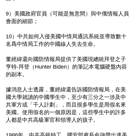
9）美國政府官員（可能是無意間）與中俄情報人員
會面的細節；

10）中共如何入侵美國中情局通訊系統並導致數十
名爲中情局工作的中國線人失去生命。

董經緯還向國防情報局提供了美國現總統拜登之子
亨特-拜登（Hunter Biden）的筆記本電腦硬盤內容
的副本。

據消息人士透露，董經緯還告訴國防情報局，在美
國大學就讀的中國學生中，至少有三分之一涉及中
共軍方或「千人計劃」，而且很多學生是用假名來
美國。使用假名的一個原因是，這些學生中的許多
人都是中共高級軍官和領導人的孩子。

1986年，中共高級特工、國安部處長俞強聲出逃美