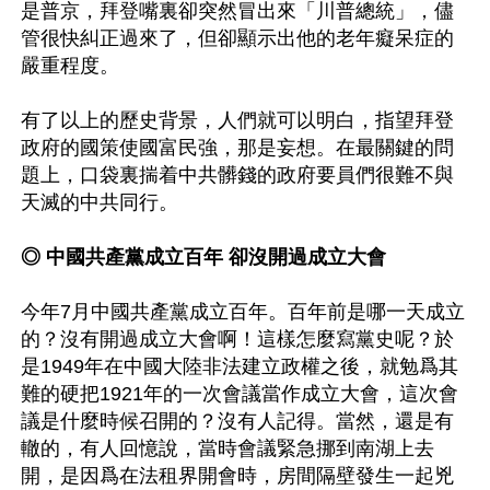
是普京，拜登嘴裏卻突然冒出來「川普總統」，儘
管很快糾正過來了，但卻顯示出他的老年癡呆症的
嚴重程度。

有了以上的歷史背景，人們就可以明白，指望拜登
政府的國策使國富民強，那是妄想。在最關鍵的問
題上，口袋裏揣着中共髒錢的政府要員們很難不與
天滅的中共同行。

◎ 中國共產黨成立百年 卻沒開過成立大會
今年7月中國共產黨成立百年。百年前是哪一天成立
的？沒有開過成立大會啊！這樣怎麼寫黨史呢？於
是1949年在中國大陸非法建立政權之後，就勉爲其
難的硬把1921年的一次會議當作成立大會，這次會
議是什麼時候召開的？沒有人記得。當然，還是有
轍的，有人回憶說，當時會議緊急挪到南湖上去
開，是因爲在法租界開會時，房間隔壁發生一起兇