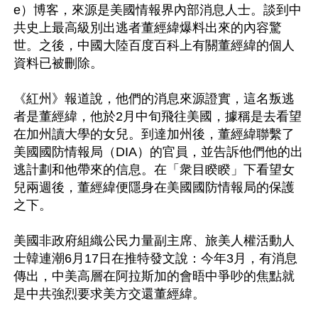
e）博客，來源是美國情報界內部消息人士。談到中
共史上最高級別出逃者董經緯爆料出來的內容驚
世。之後，中國大陸百度百科上有關董經緯的個人
資料已被刪除。

《紅州》報道說，他們的消息來源證實，這名叛逃
者是董經緯，他於2月中旬飛往美國，據稱是去看望
在加州讀大學的女兒。到達加州後，董經緯聯繫了
美國國防情報局（DIA）的官員，並告訴他們他的出
逃計劃和他帶來的信息。在「衆目睽睽」下看望女
兒兩週後，董經緯便隱身在美國國防情報局的保護
之下。

美國非政府組織公民力量副主席、旅美人權活動人
士韓連潮6月17日在推特發文說：今年3月，有消息
傳出，中美高層在阿拉斯加的會晤中爭吵的焦點就
是中共強烈要求美方交還董經緯。
