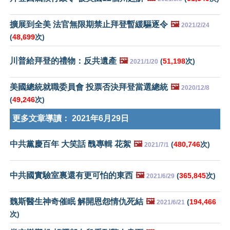
擴展到全美 法官無限期禁止拜登暫緩驅逐令
🖼️
2021/2/24
(
48,699
次)
川普給拜登的禮物：反共遺產
🖼️
(
51,198
次)
2021/1/20
美國總統就職委員會 投票否決拜登當選總統
🖼️
2020/12/8
(
49,246
次)
更多文章導讀：
2021年6月29日
中共黨慶百年 大笑話 醜專輯 花絮
🖼️
(
480,746
次)
2021/7/1
中共國實驗室裏還有更可怕的東西
🖼️
(
365,845
次)
2021/6/29
魏斯醫生神奇催眠 解開恩怨情仇死結
🖼️
(
194,466
2021/6/21
次)