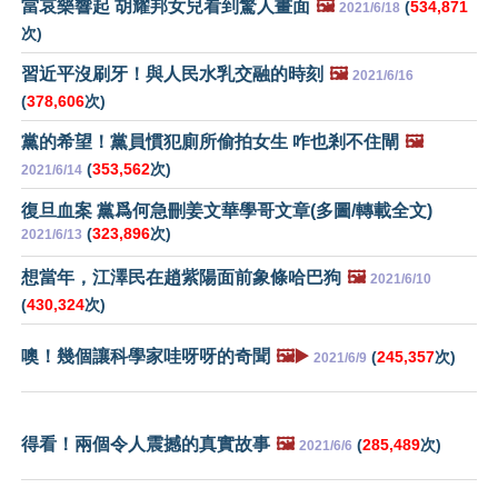
當哀樂響起 胡耀邦女兒看到驚人畫面
🖼️
(
534,871
2021/6/18
次)
習近平沒刷牙！與人民水乳交融的時刻
🖼️
2021/6/16
(
378,606
次)
黨的希望！黨員慣犯廁所偷拍女生 咋也剎不住閘
🖼️
(
353,562
次)
2021/6/14
復旦血案 黨爲何急刪姜文華學哥文章(多圖/轉載全文)
(
323,896
次)
2021/6/13
想當年，江澤民在趙紫陽面前象條哈巴狗
🖼️
2021/6/10
(
430,324
次)
噢！幾個讓科學家哇呀呀的奇聞
🖼️▶️
(
245,357
次)
2021/6/9
得看！兩個令人震撼的真實故事
🖼️
(
285,489
次)
2021/6/6