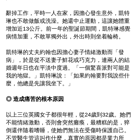
辭掉工作，平時一人在家，因擔心發生意外，凱特
琳也不敢做飯或洗澡。她還中止運動，這讓她體重
增加近13公斤。前一年的聖誕節期間，凱特琳感覺
病情加重，不敢單獨外出，外出時則坐着輪椅。

凱特琳的丈夫約翰也因擔心妻子情緒激動而「發
病」，於是從不送妻子鮮花或巧克力，連兩人的結
婚週年日也在平淡中度過。「一個驚喜派對可能是
我的地獄。」凱特琳說：「如果約翰要對我說些什
麼，他總是先讓我坐下。」

◎ 造成痛苦的根本原因
以上三位英國女子都很年輕，從24歲到32歲。她們
不能情緒激動，否則會突然癱瘓，最糟糕的是，猝
倒還伴隨着嗜睡，使她們無法在受傷時保護自己。
不管醫生管這叫作什麼，真實的原因都是業力所