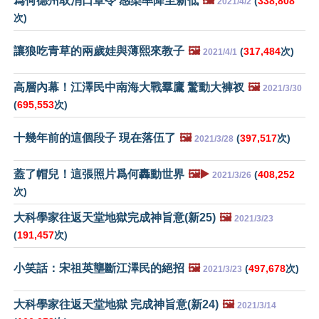
爲何德州取消口罩令 感染率降至新低
🖼️
(
338,808
2021/4/2
次)
讓狼吃青草的兩歲娃與薄熙來教子
🖼️
(
317,484
次)
2021/4/1
高層內幕！江澤民中南海大戰羣鷹 驚動大褲衩
🖼️
2021/3/30
(
695,553
次)
十幾年前的這個段子 現在落伍了
🖼️
(
397,517
次)
2021/3/28
蓋了帽兒！這張照片爲何轟動世界
🖼️▶️
(
408,252
2021/3/26
次)
大科學家往返天堂地獄完成神旨意(新25)
🖼️
2021/3/23
(
191,457
次)
小笑話：宋祖英壟斷江澤民的絕招
🖼️
(
497,678
次)
2021/3/23
大科學家往返天堂地獄 完成神旨意(新24)
🖼️
2021/3/14