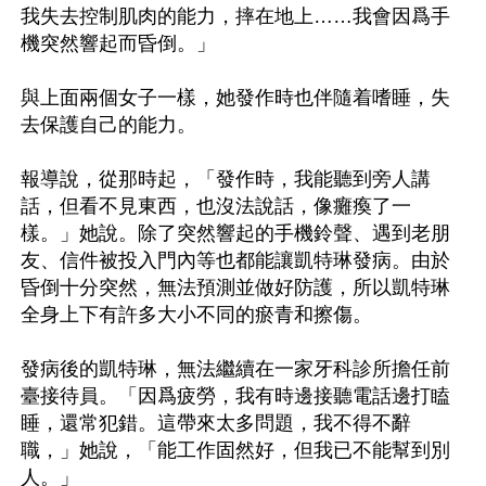
我失去控制肌肉的能力，摔在地上……我會因爲手
機突然響起而昏倒。」

與上面兩個女子一樣，她發作時也伴隨着嗜睡，失
去保護自己的能力。

報導說，從那時起，「發作時，我能聽到旁人講
話，但看不見東西，也沒法說話，像癱瘓了一
樣。」她說。除了突然響起的手機鈴聲、遇到老朋
友、信件被投入門內等也都能讓凱特琳發病。由於
昏倒十分突然，無法預測並做好防護，所以凱特琳
全身上下有許多大小不同的瘀青和擦傷。

發病後的凱特琳，無法繼續在一家牙科診所擔任前
臺接待員。「因爲疲勞，我有時邊接聽電話邊打瞌
睡，還常犯錯。這帶來太多問題，我不得不辭
職，」她說，「能工作固然好，但我已不能幫到別
人。」
