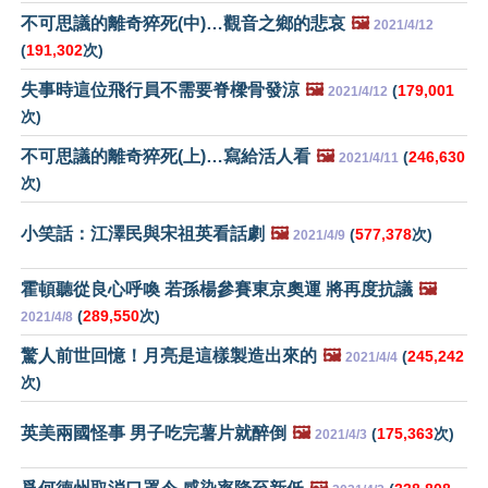
不可思議的離奇猝死(中)…觀音之鄉的悲哀
🖼️
2021/4/12
(
191,302
次)
失事時這位飛行員不需要脊樑骨發涼
🖼️
(
179,001
2021/4/12
次)
不可思議的離奇猝死(上)…寫給活人看
🖼️
(
246,630
2021/4/11
次)
小笑話：江澤民與宋祖英看話劇
🖼️
(
577,378
次)
2021/4/9
霍頓聽從良心呼喚 若孫楊參賽東京奧運 將再度抗議
🖼️
(
289,550
次)
2021/4/8
驚人前世回憶！月亮是這樣製造出來的
🖼️
(
245,242
2021/4/4
次)
英美兩國怪事 男子吃完薯片就醉倒
🖼️
(
175,363
次)
2021/4/3