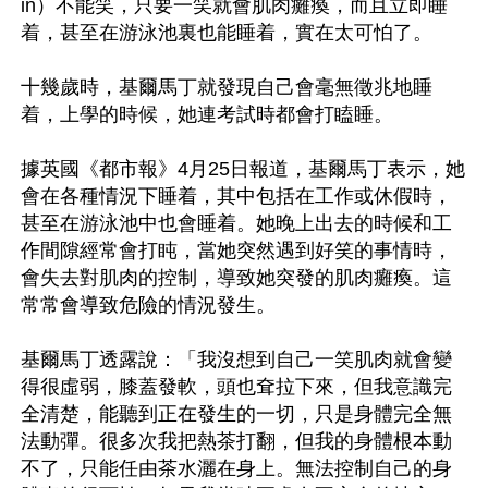
in）不能笑，只要一笑就會肌肉癱瘓，而且立即睡
着，甚至在游泳池裏也能睡着，實在太可怕了。

十幾歲時，基爾馬丁就發現自己會毫無徵兆地睡
着，上學的時候，她連考試時都會打瞌睡。

據英國《都市報》4月25日報道，基爾馬丁表示，她
會在各種情況下睡着，其中包括在工作或休假時，
甚至在游泳池中也會睡着。她晚上出去的時候和工
作間隙經常會打盹，當她突然遇到好笑的事情時，
會失去對肌肉的控制，導致她突發的肌肉癱瘓。這
常常會導致危險的情況發生。

基爾馬丁透露說：「我沒想到自己一笑肌肉就會變
得很虛弱，膝蓋發軟，頭也耷拉下來，但我意識完
全清楚，能聽到正在發生的一切，只是身體完全無
法動彈。很多次我把熱茶打翻，但我的身體根本動
不了，只能任由茶水灑在身上。無法控制自己的身