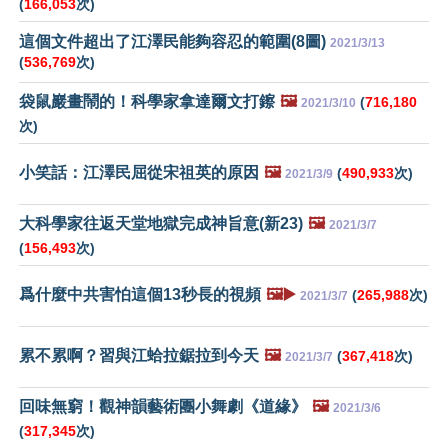
(
166,053
次)
這個文件超出了江澤民能夠容忍的範圍(8圖)
2021/3/13
(
536,769
次)
袋鼠巖畫鬧的！科學家拿達爾文打鑔
🖼️
(
716,180
2021/3/10
次)
小笑話：江澤民屈從宋祖英的原因
🖼️
(
490,933
次)
2021/3/9
大科學家往返天堂地獄完成神旨意(新23)
🖼️
2021/3/7
(
156,493
次)
爲什麼中共害怕這個13秒長的視頻
🖼️▶️
(
265,988
次)
2021/3/7
累不累啊？習與江蛤拉鋸拉到今天
🖼️
(
367,418
次)
2021/3/7
回味無窮！觀神韻藝術團小舞劇《道緣》
🖼️
2021/3/6
(
317,345
次)