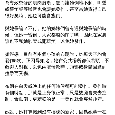
會導致突發的肌肉癱瘓，進而讓她倒地不起。叫聲
或警笛聲等噪音也會讓她發作，甚至當她覺得自己
很好笑時，她也可能會癱倒。

與她爭論？不行。她的姊妹們曾有過與她爭論的時
候，但她一昏倒，大家都嚇的閉了嘴，因此在家裏
誰也不和她吵架或開玩笑，以免她發作。

據報導，目前有兩個小孩的布朗說，她每天平均會
發作5次。正因爲如此，她在公共場所都低着頭，不
敢與人對視，以免兩腿發軟時，頭部或身體因遭到
撞擊而受傷。

布朗在白天或晚上的任何時候都可能發作。發作時
有個特點，那就是上身很正常，只是雙腿會失去控
制，會跌倒，更糟糕的是，一發作就會突然睡着。

她說，她打算搬到沒有樓梯的新家，因爲她萬一在