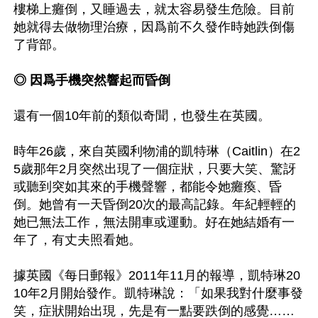
樓梯上癱倒，又睡過去，就太容易發生危險。目前
她就得去做物理治療，因爲前不久發作時她跌倒傷
了背部。

◎ 因爲手機突然響起而昏倒
還有一個10年前的類似奇聞，也發生在英國。

時年26歲，來自英國利物浦的凱特琳（Caitlin）在2
5歲那年2月突然出現了一個症狀，只要大笑、驚訝
或聽到突如其來的手機聲響，都能令她癱瘓、昏
倒。她曾有一天昏倒20次的最高記錄。年紀輕輕的
她已無法工作，無法開車或運動。好在她結婚有一
年了，有丈夫照看她。

據英國《每日郵報》2011年11月的報導，凱特琳20
10年2月開始發作。凱特琳說：「如果我對什麼事發
笑，症狀開始出現，先是有一點要跌倒的感覺……