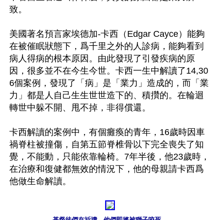
致。

美國著名預言家埃德加-卡西（Edgar Cayce）能夠
在被催眠狀態下，爲千里之外的人診病，能夠看到
病人得病的根本原因。由此發現了引發疾病的原
因，很多並不在今生今世。卡西一生中解讀了14,30
6個案例，發現了「病」是「業力」造成的，而「業
力」都是人自己生生世世造下的、積攢的。在輪迴
轉世中躲不開、甩不掉，非得償還。

卡西解讀的案例中，有個癱瘓的青年，16歲時因車
禍脊柱被撞傷，自第五節脊椎骨以下完全喪失了知
覺，不能動，只能依靠輪椅。7年半後，他23歲時，
在治療和復健都無效的情況下，他的母親請卡西爲
他做生命解讀。

基督徒們在祈禱，他們即將被獅子咬死。
