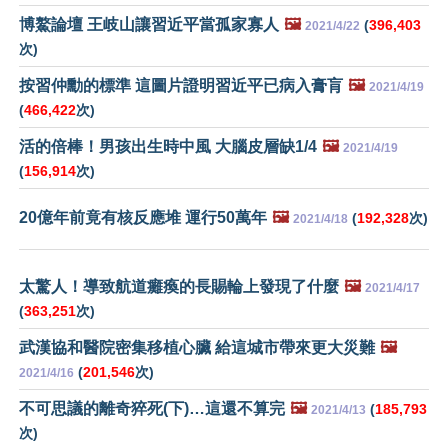
博鰲論壇 王岐山讓習近平當孤家寡人
🖼️
(
396,403
2021/4/22
次)
按習仲勳的標準 這圖片證明習近平已病入膏肓
🖼️
2021/4/19
(
466,422
次)
活的倍棒！男孩出生時中風 大腦皮層缺1/4
🖼️
2021/4/19
(
156,914
次)
20億年前竟有核反應堆 運行50萬年
🖼️
(
192,328
次)
2021/4/18
太驚人！導致航道癱瘓的長賜輪上發現了什麼
🖼️
2021/4/17
(
363,251
次)
武漢協和醫院密集移植心臟 給這城市帶來更大災難
🖼️
(
201,546
次)
2021/4/16
不可思議的離奇猝死(下)…這還不算完
🖼️
(
185,793
2021/4/13
次)