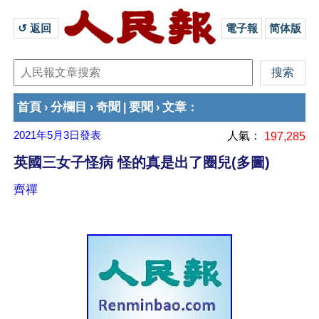
↺ 返回 
電子報
简体版
首頁
分欄目
奇聞
要聞
文章
›
›
|
›
：
2021年5月3日
發表
人氣：
197,285
英國三女子怪病 怪的真是出了圈兒(多圖)
齊禪