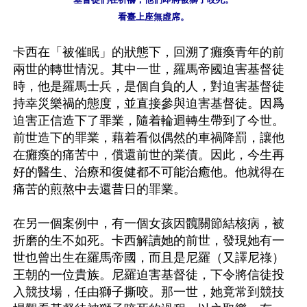
看臺上座無虛席。
卡西在「被催眠」的狀態下，回溯了癱瘓青年的前
兩世的轉世情況。其中一世，羅馬帝國迫害基督徒
時，他是羅馬士兵，是個自負的人，對迫害基督徒
持幸災樂禍的態度，並直接參與迫害基督徒。因爲
迫害正信造下了罪業，隨着輪迴轉生帶到了今世。
前世造下的罪業，藉着看似偶然的車禍降罰，讓他
在癱瘓的痛苦中，償還前世的業債。因此，今生再
好的醫生、治療和復健都不可能治癒他。他就得在
痛苦的煎熬中去還昔日的罪業。

在另一個案例中，有一個女孩因髖關節結核病，被
折磨的生不如死。卡西解讀她的前世，發現她有一
世也曾出生在羅馬帝國，而且是尼羅（又譯尼祿）
王朝的一位貴族。尼羅迫害基督徒，下令將信徒投
入競技場，任由獅子撕咬。那一世，她竟常到競技