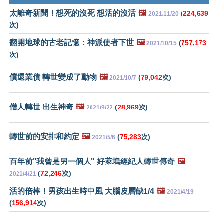
太離奇新聞！想死的沒死 想活的沒活
🖼️
(
224,639
2021/11/20
次)
翻開地球的古老記憶：神派使者下世
🖼️
(
757,173
2021/10/15
次)
償還業債 轉世變成了動物
🖼️
(
79,042
次)
2021/10/7
僧人轉世 出生神奇
🖼️
(
28,969
次)
2021/9/22
轉世前的安排和約定
🖼️
(
75,283
次)
2021/5/6
百年前"我曾是另一個人" 好萊塢經紀人轉世傳奇
🖼️
(
72,246
次)
2021/4/21
活的倍棒！男孩出生時中風 大腦皮層缺1/4
🖼️
2021/4/19
(
156,914
次)