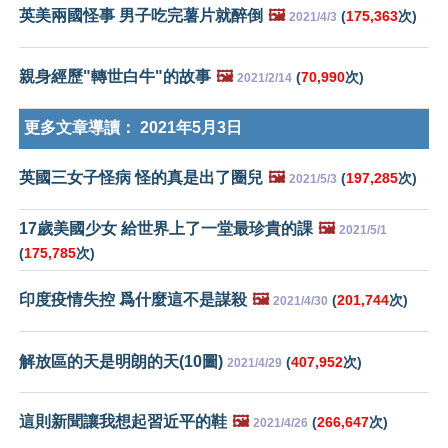
英美兩國怪事 男子吃完薯片就醉倒
🖼️
(
175,363
次)
2021/4/3
親身經歷"轉世白牛"的故事
🖼️
(
70,990
次)
2021/2/14
更多文章導讀：
2021年5月3日
英國三女子怪病 怪的真是出了圈兒
🖼️
(
197,285
次)
2021/5/3
17歲美國少女 給世界上了一堂最珍貴的課
🖼️
2021/5/1
(
175,785
次)
印度疫情失控 爲什麼這不是謀殺
🖼️
(
201,744
次)
2021/4/30
解放區的天是明朗的天(10圖)
(
407,952
次)
2021/4/29
這則新聞讓我想起習近平的鞋
🖼️
(
266,647
次)
2021/4/26