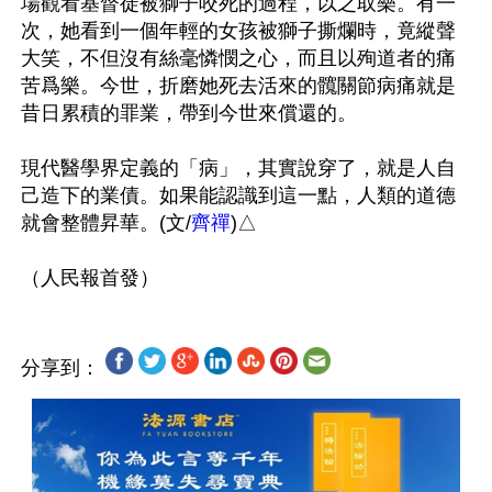
場觀看基督徒被獅子咬死的過程，以之取樂。有一
次，她看到一個年輕的女孩被獅子撕爛時，竟縱聲
大笑，不但沒有絲毫憐憫之心，而且以殉道者的痛
苦爲樂。今世，折磨她死去活來的髖關節病痛就是
昔日累積的罪業，帶到今世來償還的。

現代醫學界定義的「病」，其實說穿了，就是人自
己造下的業債。如果能認識到這一點，人類的道德
就會整體昇華。(文/
齊禪
)△

分享到：