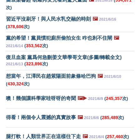
(
534,871
2021/6/18
次)
習近平沒刷牙！與人民水乳交融的時刻
🖼️
2021/6/16
(
378,606
次)
黨的希望！黨員慣犯廁所偷拍女生 咋也剎不住閘
🖼️
(
353,562
次)
2021/6/14
復旦血案 黨爲何急刪姜文華學哥文章(多圖/轉載全文)
(
323,896
次)
2021/6/13
想當年，江澤民在趙紫陽面前象條哈巴狗
🖼️
2021/6/10
(
430,324
次)
噢！幾個讓科學家哇呀呀的奇聞
🖼️▶️
(
245,357
次)
2021/6/9
得看！兩個令人震撼的真實故事
🖼️
(
285,489
次)
2021/6/6
腿打軟！人類世界正在這樣往下走
🖼️
(
257,460
次)
2021/6/4