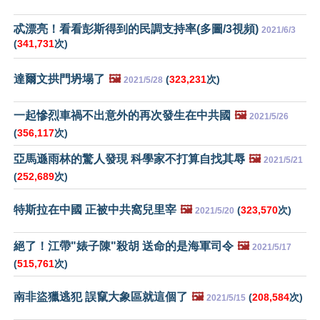
忒漂亮！看看彭斯得到的民調支持率(多圖/3視頻)
2021/6/3
(
341,731
次)
達爾文拱門坍塌了
🖼️
(
323,231
次)
2021/5/28
一起慘烈車禍不出意外的再次發生在中共國
🖼️
2021/5/26
(
356,117
次)
亞馬遜雨林的驚人發現 科學家不打算自找其辱
🖼️
2021/5/21
(
252,689
次)
特斯拉在中國 正被中共窩兒里宰
🖼️
(
323,570
次)
2021/5/20
絕了！江帶"婊子陳"殺胡 送命的是海軍司令
🖼️
2021/5/17
(
515,761
次)
南非盜獵逃犯 誤竄大象區就這個了
🖼️
(
208,584
次)
2021/5/15