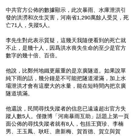
中共官方公佈的數據顯示，此次暴雨、水庫泄洪引
發的洪澇和次生災害，河南省1,290萬餘人受災，死
亡71人，失蹤5人。

李先生對此表示質疑，這幾天我隨便看到的死亡就
不止，是幾十人，因爲洪水喪失生命的至少是官方
數字的幾十倍、百倍。

他說，比鄭州地鐵更嚴重的是京廣隧道。如果說單
純下雨的話，幾分鐘是不可能把隧道灌滿，加上水
壩泄洪才會有這麼大的水量，能在短時間內把京廣
隧道填滿。

他還說，民間尋找失蹤者的信息已遠遠超出官方失
蹤人數5人。僅微博「河南暴雨互助」話題上第一頁
面公佈的尋找失蹤者就有8人，包括王寶珍、李楠
男、王玉鳳、耿旺、唐新梅、賀首德、賀立與賀