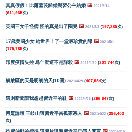
真真假假！比爾蓋茨離婚與習公主結婚
🖼️
2021/5/14
(
611,965
次)
英國三女子怪病 怪的真是出了圈兒
🖼️
(
197,285
次)
2021/5/3
17歲美國少女 給世界上了一堂最珍貴的課
🖼️
2021/5/1
(
175,785
次)
印度疫情失控 爲什麼這不是謀殺
🖼️
(
201,744
次)
2021/4/30
解放區的天是明朗的天(10圖)
(
407,954
次)
2021/4/29
這則新聞讓我想起習近平的鞋
🖼️
(
266,647
次)
2021/4/26
博鰲論壇 王岐山讓習近平當孤家寡人
🖼️
(
396,403
2021/4/22
次)
按習仲勳的標準 這圖片證明習近平已病入膏肓
🖼️
2021/4/19