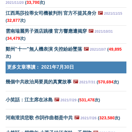
(
33,700
次)
2021/11/20
江西馬莎拉蒂女司機被判刑 官方不提其身分
🖼️
2021/11/15
(
32,877
次)
雲南瑞麗男子酒店跳樓 官方響應遭揭穿
🖼️
2021/10/31
(
34,479
次)
鄭州"十一"無人機表演 失控紛紛墜落
🖼️
(
49,895
2021/10/7
次)
更多文章導讀：
2021年7月30日
幾個中共政治局要員的真實故事
🖼️
(
570,694
次)
2021/7/31
小笑話：江主席在冰島
🖼️
(
531,478
次)
2021/7/29
河南泄洪悲歌 作詞作曲都是中共
🖼️
(
323,580
次)
2021/7/26