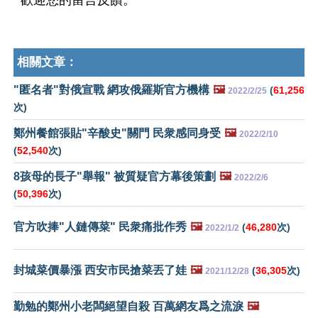
歡迎您的留言反饋。
相關文章：
"匿名者"對俄宣戰 網攻俄羅斯官方機構
🖼️
(
61,256
2022/2/25
次)
鄭州餐館張貼"辛酸史"關門 民衆感同身受
🖼️
2022/2/10
(
52,540
次)
8孩母的長子"舉報" 被質疑官方幕後策劃
🖼️
2022/2/6
(
50,396
次)
官方吹捧"人鏈傳菜" 民衆痛批作秀
🖼️
(
46,280
次)
2022/1/2
封城菜價暴漲 西安市民搶菜丟了娃
🖼️
(
36,305
次)
2021/12/28
勤勉的鄭州小老闆絕望自殺 百萬網友爲之流淚
🖼️