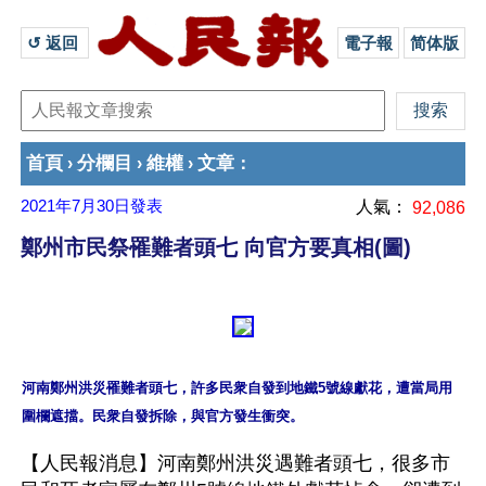
↺ 返回 
電子報
简体版
首頁
分欄目
維權
文章
›
›
›
：
2021年7月30日
發表
人氣：
92,086
鄭州市民祭罹難者頭七 向官方要真相(圖)
河南鄭州洪災罹難者頭七，許多民衆自發到地鐵5號線獻花，遭當局用
【人民報消息】河南鄭州洪災遇難者頭七，很多市