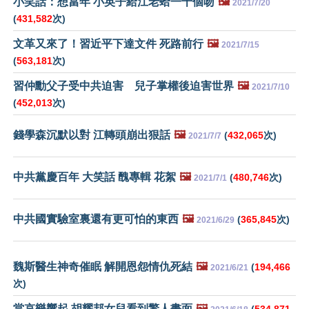
小笑話：想當年 小英子給江老蛤一千個吻
🖼️
2021/7/20
(
431,582
次)
文革又來了！習近平下達文件 死路前行
🖼️
2021/7/15
(
563,181
次)
習仲勳父子受中共迫害 兒子掌權後迫害世界
🖼️
2021/7/10
(
452,013
次)
錢學森沉默以對 江轉頭崩出狠話
🖼️
(
432,065
次)
2021/7/7
中共黨慶百年 大笑話 醜專輯 花絮
🖼️
(
480,746
次)
2021/7/1
中共國實驗室裏還有更可怕的東西
🖼️
(
365,845
次)
2021/6/29
魏斯醫生神奇催眠 解開恩怨情仇死結
🖼️
(
194,466
2021/6/21
次)
當哀樂響起 胡耀邦女兒看到驚人畫面
🖼️