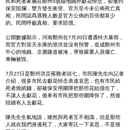
民和死者家屬在鄭州5號線地鐵外獻花悼念，卻遭到
保安阻攔，雙方發生衝突。官方至今未公佈死亡真
相，民間認爲遇難人數是官方公佈的百倍都算少
的。民間呼籲真相、要求賠償。

公開數據顯示，河南鄭州在7月20日遭遇特大暴雨，
而官方對當天水庫的泄洪並沒有預警，造成鄭州市
中心的地鐵、京廣隧道被淹，導致嚴重人員傷亡、
車輛被毀。

7月27日是鄭州洪災罹難者頭七，市民陳先生向記者
介紹，很多市民去獻花悼念表達哀思，也有市民給
死者燒紙錢，卻被保安用圍障把那些花給擋住了，
不讓人去獻花，後來有市民把那些圍障拆了，然後
陸續有人去獻花。

陳先生生氣地說，雖然與死者互不相識，但是那些
人就在我們身邊死了，大家寄託一下哀思，不是很