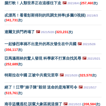
腿打軟！人類世界正在這樣往下走
🖼️
(
257,460
次)
2021/6/4
忒漂亮！看看彭斯得到的民調支持率(多圖/3視頻)
2021/6/3
(
341,731
次)
達爾文拱門坍塌了
🖼️
(
323,231
次)
2021/5/28
一起慘烈車禍不出意外的再次發生在中共國
🖼️
2021/5/26
(
356,117
次)
亞馬遜雨林的驚人發現 科學家不打算自找其辱
🖼️
2021/5/21
(
252,689
次)
特斯拉在中國 正被中共窩兒里宰
🖼️
(
323,570
次)
2021/5/20
絕了！江帶"婊子陳"殺胡 送命的是海軍司令
🖼️
2021/5/17
(
515,761
次)
南非盜獵逃犯 誤竄大象區就這個了
🖼️
(
208,584
次)
2021/5/15