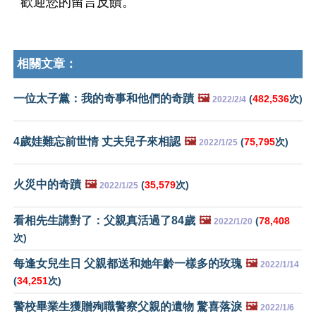
歡迎您的留言反饋。
相關文章：
一位太子黨：我的奇事和他們的奇蹟
🖼️
(
482,536
次)
2022/2/4
4歲娃難忘前世情 丈夫兒子來相認
🖼️
(
75,795
次)
2022/1/25
火災中的奇蹟
🖼️
(
35,579
次)
2022/1/25
看相先生講對了：父親真活過了84歲
🖼️
(
78,408
2022/1/20
次)
每逢女兒生日 父親都送和她年齡一樣多的玫瑰
🖼️
2022/1/14
(
34,251
次)
警校畢業生獲贈殉職警察父親的遺物 驚喜落淚
🖼️
2022/1/6