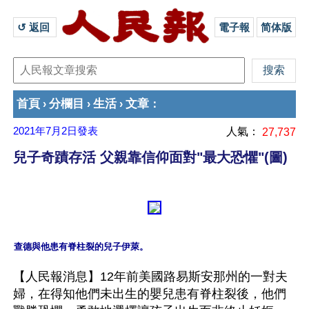
↺ 返回 
電子報
简体版
首頁
分欄目
生活
文章
›
›
›
：
2021年7月2日
發表
人氣：
27,737
兒子奇蹟存活 父親靠信仰面對"最大恐懼"(圖)
【人民報消息】12年前美國路易斯安那州的一對夫
婦，在得知他們未出生的嬰兒患有脊柱裂後，他們