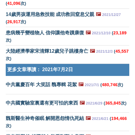
(
41,096
次)
14歲男孩運用急救技能 成功救回窒息父親
🖼️
2021/12/27
(
26,917
次)
患病幾乎變植物人 信仰讓他奇蹟康復
🖼️
(
23,189
2021/12/10
次)
大陸經濟學家宋清輝12歲兒子跳樓身亡
🖼️
(
45,557
2021/12/3
次)
更多文章導讀：
2021年7月2日
中共黨慶百年 大笑話 醜專輯 花絮
🖼️
(
480,746
次)
2021/7/1
中共國實驗室裏還有更可怕的東西
🖼️
(
365,845
次)
2021/6/29
魏斯醫生神奇催眠 解開恩怨情仇死結
🖼️
(
194,466
2021/6/21
次)