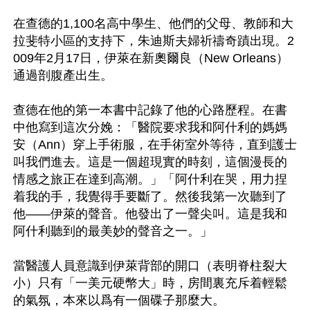
在查德的1,100名高中學生、他們的父母、教師和大
拉斐特小區的支持下，朱迪斯夫婦祈禱奇蹟出現。2
009年2月17日，伊萊在新奧爾良（New Orleans）
通過剖腹產出生。

查德在他的第一本書中記錄了他的心路歷程。在書
中他寫到這次分娩：「醫院要求我和阿什利的媽媽
安（Ann）穿上手術服，在手術室外等待，直到護士
叫我們進去。這是一個超現實的時刻，這個漫長的
情感之旅正在達到高潮。」「阿什利在哭，用力捏
着我的手，我覺得手要斷了。然後我第一次聽到了
他——伊萊的聲音。他發出了一聲尖叫。這是我和
阿什利聽到的最美妙的聲音之一。」

當醫護人員意識到伊萊背部的開口（表明脊柱裂大
小）只有「一美元硬幣大」時，房間裏充斥着輕鬆
的氣氛，本來以爲有一個碟子那麼大。
