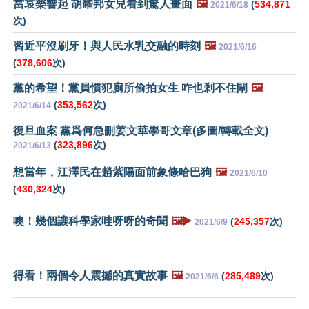
當哀樂響起 胡耀邦女兒看到驚人畫面
🖼️
(
534,871
2021/6/18
次)
習近平沒刷牙！與人民水乳交融的時刻
🖼️
2021/6/16
(
378,606
次)
黨的希望！黨員慣犯廁所偷拍女生 咋也剎不住閘
🖼️
(
353,562
次)
2021/6/14
復旦血案 黨爲何急刪姜文華學哥文章(多圖/轉載全文)
(
323,896
次)
2021/6/13
想當年，江澤民在趙紫陽面前象條哈巴狗
🖼️
2021/6/10
(
430,324
次)
噢！幾個讓科學家哇呀呀的奇聞
🖼️▶️
(
245,357
次)
2021/6/9
得看！兩個令人震撼的真實故事
🖼️
(
285,489
次)
2021/6/6