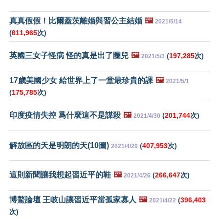
真真假假！比爾蓋茨離婚與習公主結婚
🖼️
2021/5/14
(
611,965
次)
英國三女子怪病 怪的真是出了圈兒
🖼️
(
197,285
次)
2021/5/3
17歲美國少女 給世界上了一堂最珍貴的課
🖼️
2021/5/1
(
175,785
次)
印度疫情失控 爲什麼這不是謀殺
🖼️
(
201,744
次)
2021/4/30
解放區的天是明朗的天(10圖)
(
407,953
次)
2021/4/29
這則新聞讓我想起習近平的鞋
🖼️
(
266,647
次)
2021/4/26
博鰲論壇 王岐山讓習近平當孤家寡人
🖼️
(
396,403
2021/4/22
次)