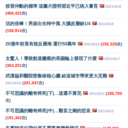
按習仲勳的標準 這圖片證明習近平已病入膏肓
🖼️
2021/4/19
(
466,422
次)
活的倍棒！男孩出生時中風 大腦皮層缺1/4
🖼️
2021/4/19
(
156,914
次)
20億年前竟有核反應堆 運行50萬年
🖼️
(
192,328
次)
2021/4/18
太驚人！導致航道癱瘓的長賜輪上發現了什麼
🖼️
2021/4/17
(
363,251
次)
武漢協和醫院密集移植心臟 給這城市帶來更大災難
🖼️
(
201,547
次)
2021/4/16
不可思議的離奇猝死(下)…這還不算完
🖼️
(
185,793
2021/4/13
次)
不可思議的離奇猝死(中)…觀音之鄉的悲哀
🖼️
2021/4/12
(
191,302
次)