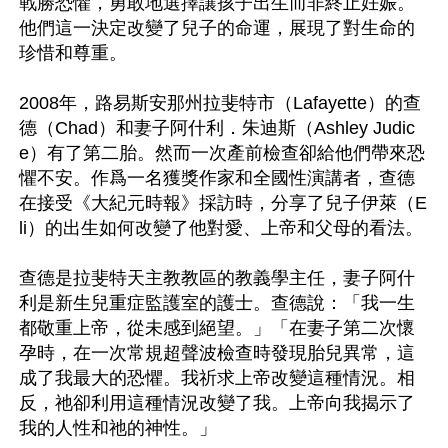
戰勝恐懼，勇敢地選擇讓孩子出生而非終止妊娠。
他們這一決定改變了兒子的命運，展現了對生命的
珍惜和尊重。

2008年，路易斯安那州拉斐特市（Lafayette）的查
德（Chad）和妻子阿什利．朱迪斯（Ashley Judic
e）有了第二胎。然而一次產前檢查卻給他們帶來恐
懼不安。作爲一名獲獎作家和全國性演講者，查德
在接受《大紀元時報》採訪時，分享了兒子伊萊（E
li）的出生如何改變了他對愛、上帝和父母的看法。

查德是拉斐特天主教教區的教義學主任，妻子阿什
利是新生兒重症監護室的護士。查德說：「我一生
都敬重上帝，從未感到絕望。」「在妻子第二次懷
孕時，在一次常規超聲波檢查時發現胎兒異常，這
成了我最大的恐懼。我祈求上帝改變這種情況。相
反，祂卻利用這種情況改變了我。上帝向我揭示了
我的人性和祂的神性。」
