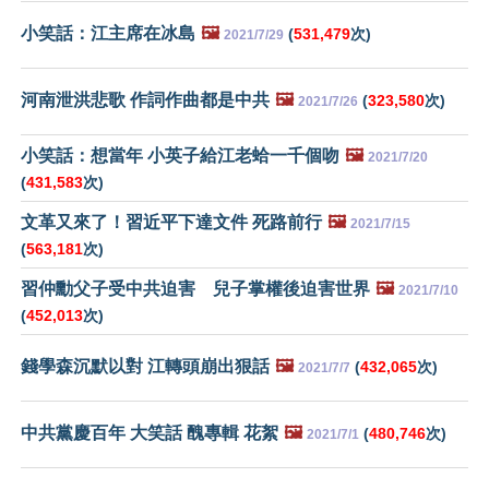
小笑話：江主席在冰島
🖼️
(
531,479
次)
2021/7/29
河南泄洪悲歌 作詞作曲都是中共
🖼️
(
323,580
次)
2021/7/26
小笑話：想當年 小英子給江老蛤一千個吻
🖼️
2021/7/20
(
431,583
次)
文革又來了！習近平下達文件 死路前行
🖼️
2021/7/15
(
563,181
次)
習仲勳父子受中共迫害 兒子掌權後迫害世界
🖼️
2021/7/10
(
452,013
次)
錢學森沉默以對 江轉頭崩出狠話
🖼️
(
432,065
次)
2021/7/7
中共黨慶百年 大笑話 醜專輯 花絮
🖼️
(
480,746
次)
2021/7/1