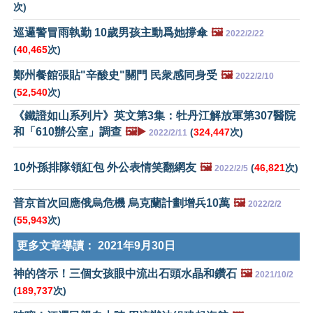
次)
巡邏警冒雨執勤 10歲男孩主動爲她撐傘
🖼️
2022/2/22
(
40,465
次)
鄭州餐館張貼"辛酸史"關門 民衆感同身受
🖼️
2022/2/10
(
52,540
次)
《鐵證如山系列片》英文第3集：牡丹江解放軍第307醫院
和「610辦公室」調查
🖼️▶️
(
324,447
次)
2022/2/11
10外孫排隊領紅包 外公表情笑翻網友
🖼️
(
46,821
次)
2022/2/5
普京首次回應俄烏危機 烏克蘭計劃增兵10萬
🖼️
2022/2/2
(
55,943
次)
更多文章導讀：
2021年9月30日
神的啓示！三個女孩眼中流出石頭水晶和鑽石
🖼️
2021/10/2
(
189,737
次)