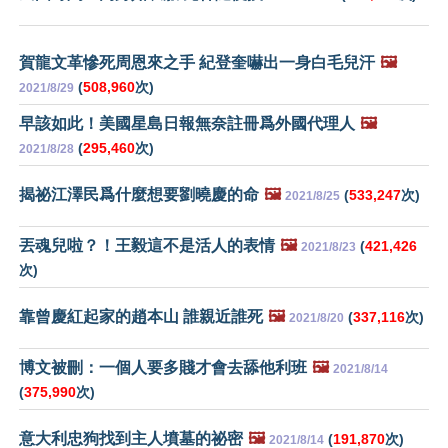
賀龍文革慘死周恩來之手 紀登奎嚇出一身白毛兒汗
🖼️
(
508,960
次)
2021/8/29
早該如此！美國星島日報無奈註冊爲外國代理人
🖼️
(
295,460
次)
2021/8/28
揭祕江澤民爲什麼想要劉曉慶的命
🖼️
(
533,247
次)
2021/8/25
丟魂兒啦？！王毅這不是活人的表情
🖼️
(
421,426
2021/8/23
次)
靠曾慶紅起家的趙本山 誰親近誰死
🖼️
(
337,116
次)
2021/8/20
博文被刪：一個人要多賤才會去舔他利班
🖼️
2021/8/14
(
375,990
次)
意大利忠狗找到主人墳墓的祕密
🖼️
(
191,870
次)
2021/8/14