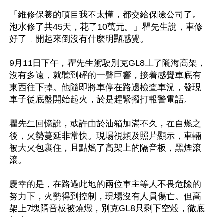
「維修保養的項目我不太懂，都交給保險公司了。
泡水修了共45天，花了10萬元。」瞿先生說，車修
好了，開起來倒沒有什麼明顯感覺。

9月11日下午，瞿先生駕駛別克GL8上了隴海高架，
沒有多遠，就聽到砰的一聲巨響，接着感覺車底有
東西往下掉。他隨即將車停在路邊檢查車況，發現
車子從底盤開始起火，於是趕緊撥打報警電話。

瞿先生回憶說，或許由於油箱加滿不久，在自燃之
後，火勢蔓延非常快。現場視頻及照片顯示，車輛
被大火包裹住，且點燃了高架上的隔音板，黑煙滾
滾。

慶幸的是，在路過此地的兩位車主等人不畏危險的
努力下，火勢得到控制，現場沒有人員傷亡。但高
架上7塊隔音板被燒燬，別克GL8只剩下空殼，徹底