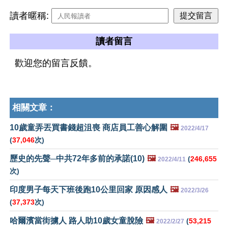
讀者暱稱:
讀者留言
歡迎您的留言反饋。
相關文章：
10歲童弄丟買書錢超沮喪 商店員工善心解圍
🖼️
2022/4/17
(
37,046
次)
歷史的先聲─中共72年多前的承諾(10)
🖼️
(
246,655
2022/4/11
次)
印度男子每天下班後跑10公里回家 原因感人
🖼️
2022/3/26
(
37,373
次)
哈爾濱當街擄人 路人助10歲女童脫險
🖼️
(
53,215
2022/2/27