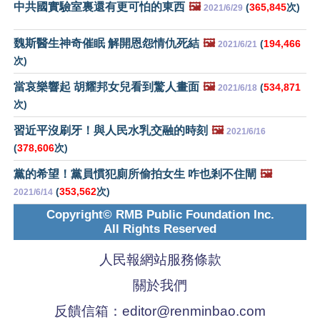
中共國實驗室裏還有更可怕的東西
🖼️
(
365,845
次)
2021/6/29
魏斯醫生神奇催眠 解開恩怨情仇死結
🖼️
(
194,466
2021/6/21
次)
當哀樂響起 胡耀邦女兒看到驚人畫面
🖼️
(
534,871
2021/6/18
次)
習近平沒刷牙！與人民水乳交融的時刻
🖼️
2021/6/16
(
378,606
次)
黨的希望！黨員慣犯廁所偷拍女生 咋也剎不住閘
🖼️
(
353,562
次)
2021/6/14
Copyright© RMB Public Foundation Inc.
All Rights Reserved
人民報網站服務條款
關於我們
反饋信箱：
editor@renminbao.com