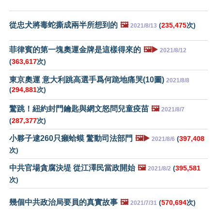
從忠犬將毒蛇撕成兩半所想到的
🖼️
(
235,475
次)
2021/8/13
菲律賓的第一塊奧運金牌是這樣得來的
🖼️▶️
2021/8/12
(
363,617
次)
東京奧運 意大利跳高選手爲何跪地痛哭(10圖)
2021/8/8
(
294,881
次)
驚跳！紐約封門鑰匙與網文怒問兒童疫苗
🖼️
2021/8/7
(
287,377
次)
小夥子逮260只癩蛤蟆 驚動司法部門
🖼️▶️
(
397,408
2021/8/6
次)
中共官場貪腐決堤 從江澤民當政開始
🖼️
(
395,581
2021/8/2
次)
幾個中共政治局要員的真實故事
🖼️
(
570,694
次)
2021/7/31