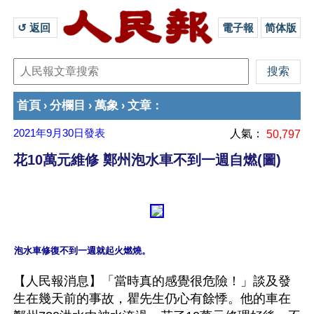
↺ 返回 
電子報
简体版
首頁
分欄目
萬象
文章
›
›
›
：
2021年9月30日
發表
人氣：
50,797
花10萬元維修 鄭州泡水車不到一週自燃(圖)
【人民報消息】「當時真的感覺很危險！」談及發
生在幾天前的事故，瞿先生仍心有餘悸。他的車在