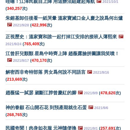
哇噻！江澤民親自上陣 用這辦法組建起海航
🖼️
2021/10/1
(
340,257
次)
朱鎔基卸任後看一紙哭暈 溫家寶滅口金人慶之說爲何出爐
🖼️
(
422,996
次)
2021/9/28
正視歷史：溫家寶和誰一起打掉江安排的接班人薄熙來
🖼️
(
765,409
次)
2021/9/24
江曾肝兒顫顫 星島中時齊上陣 趙薇露臉拼圖讓我笑噴！
🖼️
(
470,170
次)
2021/9/17
解密西非奇特部落 男女爲何說不同語言
🖼️
2021/9/16
(
213,669
次)
趙薇猛一脦瑟 崴斷江脖曾慶紅的腳
🖼️
(
478,620
次)
2021/9/9
神的眷顧 石山開石花 到預產期就生石蛋
🖼️
2021/9/6
(
268,765
次)
民國奇聞！肉身如衣服 元神隨便換
🖼️
(
257,691
次)
2021/9/1