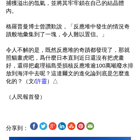
捕獲溢出的氙氣，並將其牢牢鎖在自己的結晶體
內。

格羅普曼博士曾讚歎說，「反應堆中發生的情況奇
蹟般地彙集到了一塊，令人難以置信。」

令人不解的是，既然反應堆的奇蹟都發現了，那就
照貓畫虎吧，爲什麼日本直到近日還沒有把虎畫
好，還得把處理福島受損核反應堆逾100萬噸廢水排
放到海洋中去呢？這達爾文的進化論到底是怎麼進
化的？（文/
許靈
）△

分享到：