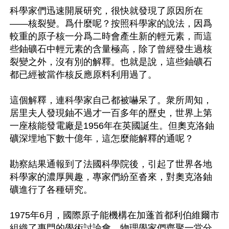
科學家們迅速開展研究，很快就發現了原因所在
——核裂變。爲什麼呢？按照科學家的說法，因爲
較重的原子核一分爲二時會產生新的輕元素，而這
些鈾礦石中輕元素的含量極高，除了曾經發生過核
裂變之外，沒有別的解釋。也就是說，這些鈾礦石
都已經被當作核反應原料利用過了。

這個解釋，連科學家自己都被嚇呆了。衆所周知，
居里夫人發現鈾不過才一百多年的歷史，世界上第
一座核能發電廠是1956年在英國誕生。但奧克洛鈾
礦深埋地下數十億年，這怎麼能解釋的通呢？

勘察結果通報到了法國科學院後，引起了世界各地
科學家的濃厚興趣，專家們紛至沓來，對奧克洛鈾
礦進行了各種研究。

1975年6月，國際原子能機構在加蓬首都利伯維爾市
組織了專門的學術討論會。物理學家們齊聚一堂分