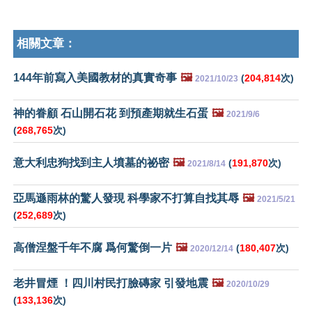
相關文章：
144年前寫入美國教材的真實奇事
🖼️
(
204,814
次)
2021/10/23
神的眷顧 石山開石花 到預產期就生石蛋
🖼️
2021/9/6
(
268,765
次)
意大利忠狗找到主人墳墓的祕密
🖼️
(
191,870
次)
2021/8/14
亞馬遜雨林的驚人發現 科學家不打算自找其辱
🖼️
2021/5/21
(
252,689
次)
高僧涅盤千年不腐 爲何驚倒一片
🖼️
(
180,407
次)
2020/12/14
老井冒煙 ！四川村民打臉磚家 引發地震
🖼️
2020/10/29
(
133,136
次)