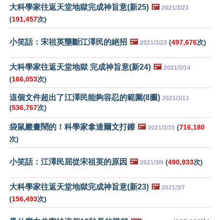
大科學家往返天堂地獄完成神旨意(新25)
🖼️
2021/3/23
(
191,457
次)
小笑話：宋祖英壟斷江澤民的絕招
🖼️
(
497,676
次)
2021/3/23
大科學家往返天堂地獄 完成神旨意(新24)
🖼️
2021/3/14
(
166,053
次)
這個文件超出了江澤民能夠容忍的範圍(8圖)
2021/3/13
(
536,767
次)
袋鼠巖畫鬧的！科學家拿達爾文打鑔
🖼️
(
716,180
2021/3/10
次)
小笑話：江澤民屈從宋祖英的原因
🖼️
(
490,933
次)
2021/3/9
大科學家往返天堂地獄完成神旨意(新23)
🖼️
2021/3/7
(
156,493
次)