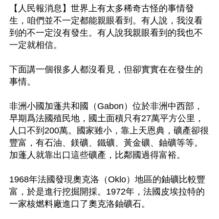
【人民報消息】世界上有太多稀奇古怪的事情發
生，咱們並不一定都能親眼看到。有人說，我沒看
到的不一定沒有發生。有人說我親眼看到的我也不
一定就相信。

下面講一個很多人都沒看見，但卻實實在在發生的
事情。

非洲小國加蓬共和國（Gabon）位於非洲中西部，
早期爲法國殖民地，國土面積只有27萬平方公里，
人口不到200萬。國家雖小，靠上天恩典，礦產卻很
豐富，有石油、鎂礦、鐵礦、黃金礦、鈾礦等等。
加蓬人就靠出口這些礦產，比鄰國過得富裕。

1968年法國發現奧克洛（Oklo）地區的鈾礦比較豐
富，於是進行挖掘開採。1972年，法國皮埃拉特的
一家核燃料廠進口了奧克洛鈾礦石。
