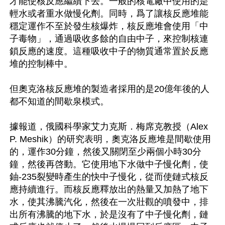
才能使核反應繼續下去。一般的核電廠中使用的是
輕水或者重水做慢化劑。同時，爲了讓核反應堆能
穩定運作不至於發生核爆炸，核反應堆會使用「中
子毒物」，通過吸收多餘的自由中子，來控制核連
鎖反應的速度。這種吸收中子的物質通常置於反應
堆的控制棒中。

但奧克洛核反應堆的製造者採用的是20億年後的人
都不知道的間歇泉模式。

據報道，俄國科學家艾力克斯．梅席克教授（Alex 
P. Meshik）的研究表明，奧克洛反應堆是間歇使用
的，運作30分鐘，然後又關閉至少兩個小時30分
鐘，然後再啓動。它使用地下水做中子慢化劑，使
鈾-235裂變時產生的快中子慢化，從而使鏈式核反
應持續進行。而核反應釋放出的熱量又加熱了地下
水，使其沸騰汽化，然後在一次壯觀的噴發中，排
出所有沸騰的地下水，於是沒有了中子慢化劑，鏈