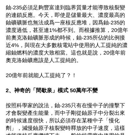
鈾-235必須足夠豐富達到臨界質量才能導致核裂變
的連鎖反應。今天，即使是儲量最大、濃度最高的
鈾礦礦脈也無法成爲一座核反應堆，因爲鈾-235的
濃度過低，甚至連1%都不到。而根據推算，20億年
前奧克洛鈾礦脈形成的時候，鈾-235所佔的比例接
近4%，與現在大多數核電站中使用的人工提純的濃
縮鈾燃料的濃度大致相當。這也就是說，20億年前
奧克洛鈾礦應該是人工提純的。

20億年前就能人工提純了？！

2、神奇的「間歇泉」模式 50萬年不變
按照科學家的說法，鈾-235只有在慢中子的撞擊下
才會裂變產生能量，而中子剛從鈾原子中分裂出來
的時候速度很快，所以必須存在某種中子「慢化
劑」，減慢鈾原子核裂變時釋放的中子速度，這樣