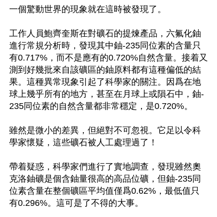
一個驚動世界的現象就在這時被發現了。

工作人員鮑齊奎斯在對礦石的提煉產品，六氟化鈾
進行常規分析時，發現其中鈾-235同位素的含量只
有0.717%，而不是應有的0.720%自然含量。接着又
測到好幾批來自該礦區的鈾原料都有這種偏低的結
果。這種異常現象引起了科學家的關注。因爲在地
球上幾乎所有的地方，甚至在月球上或隕石中，鈾-
235同位素的自然含量都非常穩定，是0.720%。

雖然是微小的差異，但絕對不可忽視。它足以令科
學家懷疑，這些礦石被人工處理過了！

帶着疑惑，科學家們進行了實地調查，發現雖然奧
克洛鈾礦是個含鈾量很高的高品位礦，但鈾-235同
位素含量在整個礦區平均值僅爲0.62%，最低值只
有0.296%。這可是了不得的大事。
