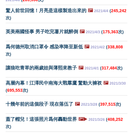
2021/4/8
驚人前世回憶！月亮是這樣製造出來的
🖼️
(
245,242
2021/4/4
次)
英美兩國怪事 男子吃完薯片就醉倒
🖼️
(
175,363
次)
2021/4/3
爲何德州取消口罩令 感染率降至新低
🖼️
(
338,808
2021/4/2
次)
讓狼吃青草的兩歲娃與薄熙來教子
🖼️
(
317,484
次)
2021/4/1
高層內幕！江澤民中南海大戰羣鷹 驚動大褲衩
🖼️
2021/3/30
(
695,553
次)
十幾年前的這個段子 現在落伍了
🖼️
(
397,515
次)
2021/3/28
蓋了帽兒！這張照片爲何轟動世界
🖼️▶️
(
408,252
2021/3/26
次)