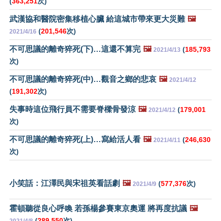
(
363,251
次)
武漢協和醫院密集移植心臟 給這城市帶來更大災難
🖼️
(
201,546
次)
2021/4/16
不可思議的離奇猝死(下)…這還不算完
🖼️
(
185,793
2021/4/13
次)
不可思議的離奇猝死(中)…觀音之鄉的悲哀
🖼️
2021/4/12
(
191,302
次)
失事時這位飛行員不需要脊樑骨發涼
🖼️
(
179,001
2021/4/12
次)
不可思議的離奇猝死(上)…寫給活人看
🖼️
(
246,630
2021/4/11
次)
小笑話：江澤民與宋祖英看話劇
🖼️
(
577,376
次)
2021/4/9
霍頓聽從良心呼喚 若孫楊參賽東京奧運 將再度抗議
🖼️
(
289,550
次)