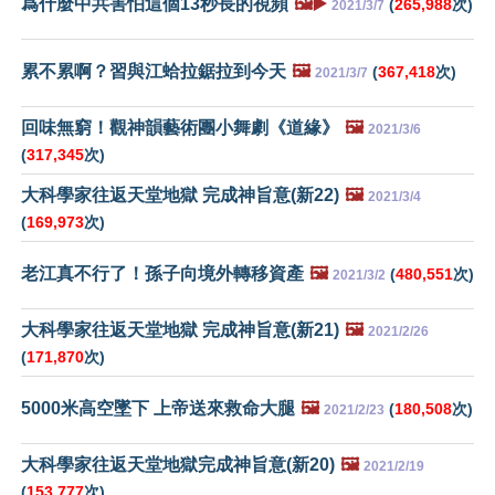
爲什麼中共害怕這個13秒長的視頻
🖼️▶️
(
265,988
次)
2021/3/7
累不累啊？習與江蛤拉鋸拉到今天
🖼️
(
367,418
次)
2021/3/7
回味無窮！觀神韻藝術團小舞劇《道緣》
🖼️
2021/3/6
(
317,345
次)
大科學家往返天堂地獄 完成神旨意(新22)
🖼️
2021/3/4
(
169,973
次)
老江真不行了！孫子向境外轉移資產
🖼️
(
480,551
次)
2021/3/2
大科學家往返天堂地獄 完成神旨意(新21)
🖼️
2021/2/26
(
171,870
次)
5000米高空墜下 上帝送來救命大腿
🖼️
(
180,508
次)
2021/2/23
大科學家往返天堂地獄完成神旨意(新20)
🖼️
2021/2/19
(
153,777
次)