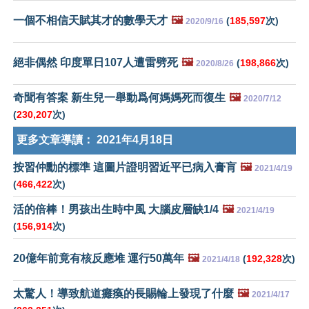
一個不相信天賦其才的數學天才
🖼️
(
185,597
次)
2020/9/16
絕非偶然 印度單日107人遭雷劈死
🖼️
(
198,866
次)
2020/8/26
奇聞有答案 新生兒一舉動爲何媽媽死而復生
🖼️
2020/7/12
(
230,207
次)
更多文章導讀：
2021年4月18日
按習仲勳的標準 這圖片證明習近平已病入膏肓
🖼️
2021/4/19
(
466,422
次)
活的倍棒！男孩出生時中風 大腦皮層缺1/4
🖼️
2021/4/19
(
156,914
次)
20億年前竟有核反應堆 運行50萬年
🖼️
(
192,328
次)
2021/4/18
太驚人！導致航道癱瘓的長賜輪上發現了什麼
🖼️
2021/4/17