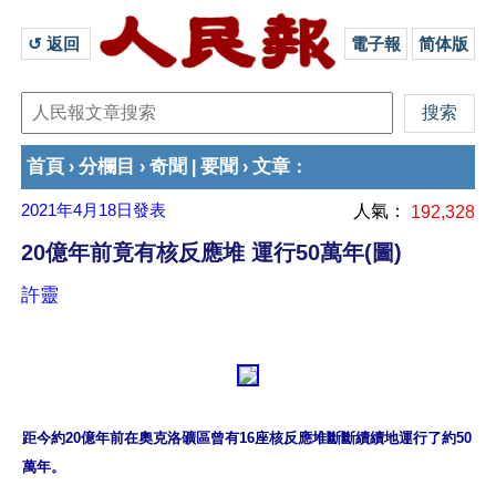
↺ 返回 
電子報
简体版
首頁
分欄目
奇聞
要聞
文章
›
›
|
›
：
2021年4月18日
發表
人氣：
192,328
20億年前竟有核反應堆 運行50萬年(圖)
許靈
距今約20億年前在奧克洛礦區曾有16座核反應堆斷斷續續地運行了約50