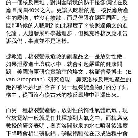
的一個核反應堆，對周圍環境的熱干擾卻侷限在反
應區周圍40米之內。更讓人吃驚的是，核反應所產
生的廢物，並沒有擴散，而是侷限在礦區周圍。怎
麼那時候的人聰明到如此程度了？按照達爾文的進
化論，人越發展科學越進步，但奧克洛核反應堆告
訴我們，事實並不是這樣。

據報道，核裂變最危險的副產品之一是放射性銫，
如果泄露進土壤或水中，就會引起嚴重的健康問
題。美國海軍研究實驗室的埃文．格羅普曼博士（E
van Groopman）研究發現，奧克洛核反應堆產生的
銫卻被巧妙地結合在了另一種裂變產物釕的分子結
構中，從而沒有從古老的核反應堆中泄漏出來。

而另一種核裂變產物，放射性的惰性氣體氙氣，現
代核電站一般就是任其釋放到大氣之中。而梅席克
教授的研究表明，奧克洛間歇泉的水在噴發後溫度
下降時會析出磷酸鋁，磷酸鋁顆粒在形成過程中會