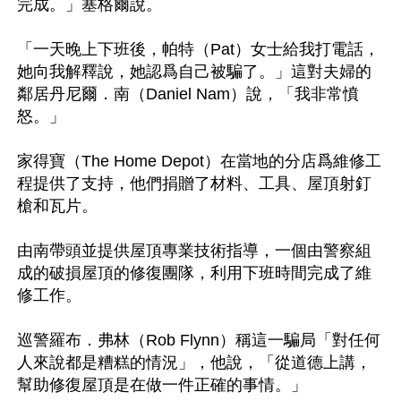
完成。」塞格爾說。

「一天晚上下班後，帕特（Pat）女士給我打電話，
她向我解釋說，她認爲自己被騙了。」這對夫婦的
鄰居丹尼爾．南（Daniel Nam）說，「我非常憤
怒。」

家得寶（The Home Depot）在當地的分店爲維修工
程提供了支持，他們捐贈了材料、工具、屋頂射釘
槍和瓦片。

由南帶頭並提供屋頂專業技術指導，一個由警察組
成的破損屋頂的修復團隊，利用下班時間完成了維
修工作。

巡警羅布．弗林（Rob Flynn）稱這一騙局「對任何
人來說都是糟糕的情況」，他說，「從道德上講，
幫助修復屋頂是在做一件正確的事情。」
