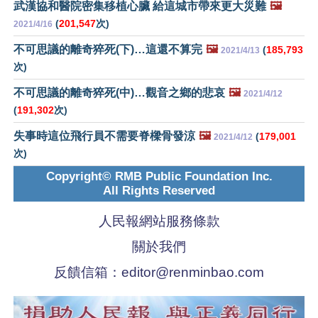
武漢協和醫院密集移植心臟 給這城市帶來更大災難
🖼️
(
201,547
次)
2021/4/16
不可思議的離奇猝死(下)…這還不算完
🖼️
(
185,793
2021/4/13
次)
不可思議的離奇猝死(中)…觀音之鄉的悲哀
🖼️
2021/4/12
(
191,302
次)
失事時這位飛行員不需要脊樑骨發涼
🖼️
(
179,001
2021/4/12
次)
Copyright© RMB Public Foundation Inc.
All Rights Reserved
人民報網站服務條款
關於我們
反饋信箱：
editor@renminbao.com