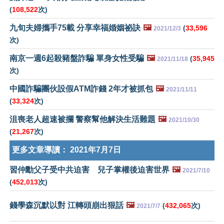
(
108,522
次)
九旬夫婦攜手75載 分享幸福婚姻祕訣
🖼️
(
33,596
2021/12/3
次)
南京一週6起殺豬盤詐騙 單身女性受騙
🖼️
(
35,945
2021/11/18
次)
中國詐騙團伙設假ATM詐錢 2年才被抓包
🖼️
2021/11/11
(
33,324
次)
沮喪老人超速被攔 警察幫他解決生活難題
🖼️
2021/10/30
(
21,267
次)
更多文章導讀：
2021年7月7日
習仲勳父子受中共迫害 兒子掌權後迫害世界
🖼️
2021/7/10
(
452,013
次)
錢學森沉默以對 江轉頭崩出狠話
🖼️
(
432,065
次)
2021/7/7