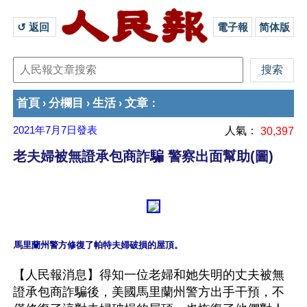
↺ 返回 
電子報
简体版
首頁
分欄目
生活
文章
›
›
›
：
2021年7月7日
發表
人氣：
30,397
老夫婦被無證承包商詐騙 警察出面幫助(圖)
【人民報消息】得知一位老婦和她失明的丈夫被無
證承包商詐騙後，美國馬里蘭州警方出手干預，不