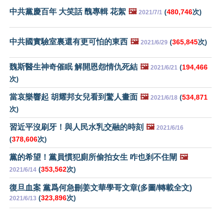
中共黨慶百年 大笑話 醜專輯 花絮
🖼️
(
480,746
次)
2021/7/1
中共國實驗室裏還有更可怕的東西
🖼️
(
365,845
次)
2021/6/29
魏斯醫生神奇催眠 解開恩怨情仇死結
🖼️
(
194,466
2021/6/21
次)
當哀樂響起 胡耀邦女兒看到驚人畫面
🖼️
(
534,871
2021/6/18
次)
習近平沒刷牙！與人民水乳交融的時刻
🖼️
2021/6/16
(
378,606
次)
黨的希望！黨員慣犯廁所偷拍女生 咋也剎不住閘
🖼️
(
353,562
次)
2021/6/14
復旦血案 黨爲何急刪姜文華學哥文章(多圖/轉載全文)
(
323,896
次)
2021/6/13