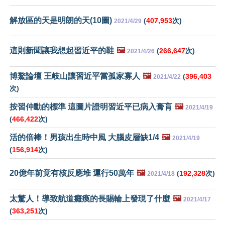
解放區的天是明朗的天(10圖)
(
407,953
次)
2021/4/29
這則新聞讓我想起習近平的鞋
🖼️
(
266,647
次)
2021/4/26
博鰲論壇 王岐山讓習近平當孤家寡人
🖼️
(
396,403
2021/4/22
次)
按習仲勳的標準 這圖片證明習近平已病入膏肓
🖼️
2021/4/19
(
466,422
次)
活的倍棒！男孩出生時中風 大腦皮層缺1/4
🖼️
2021/4/19
(
156,914
次)
20億年前竟有核反應堆 運行50萬年
🖼️
(
192,328
次)
2021/4/18
太驚人！導致航道癱瘓的長賜輪上發現了什麼
🖼️
2021/4/17
(
363,251
次)