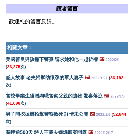
讀者留言
歡迎您的留言反饋。
相關文章：
美國善良男孩攔下警察 請求她和他一起祈禱
🖼️
2022/2/1
(
36,275
次)
感人故事 老夫婦幫助懷孕的軍人妻子
🖼️
(
36,193
2022/1/21
次)
警校畢業生獲贈殉職警察父親的遺物 驚喜落淚
🖼️
2022/1/6
(
41,096
次)
男子開挖掘機拍擊警察致死 詳情未公開
🖼️
(
52,844
2022/1/6
次)
關押逾500天 詩人王藏夫婦煽顛案開庭
🖼️
2021/12/17