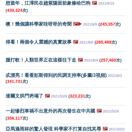
想當年，江澤民在趙紫陽面前象條哈巴狗
🖼️
2021/6/10
(
430,324
次)
噢！幾個讓科學家哇呀呀的奇聞
🖼️▶️
(
245,357
次)
2021/6/9
得看！兩個令人震撼的真實故事
🖼️
(
285,489
次)
2021/6/6
腿打軟！人類世界正在這樣往下走
🖼️
(
257,460
次)
2021/6/4
忒漂亮！看看彭斯得到的民調支持率(多圖/3視頻)
2021/6/3
(
341,731
次)
達爾文拱門坍塌了
🖼️
(
323,231
次)
2021/5/28
一起慘烈車禍不出意外的再次發生在中共國
🖼️
2021/5/26
(
356,117
次)
亞馬遜雨林的驚人發現 科學家不打算自找其辱
🖼️
2021/5/21