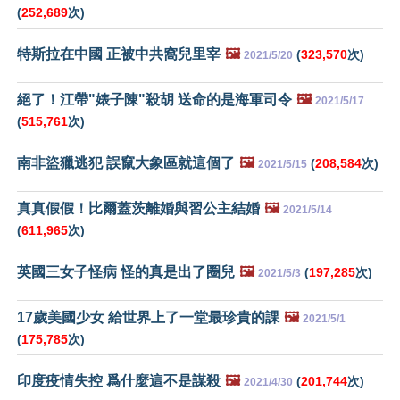
(
252,689
次)
特斯拉在中國 正被中共窩兒里宰
🖼️
(
323,570
次)
2021/5/20
絕了！江帶"婊子陳"殺胡 送命的是海軍司令
🖼️
2021/5/17
(
515,761
次)
南非盜獵逃犯 誤竄大象區就這個了
🖼️
(
208,584
次)
2021/5/15
真真假假！比爾蓋茨離婚與習公主結婚
🖼️
2021/5/14
(
611,965
次)
英國三女子怪病 怪的真是出了圈兒
🖼️
(
197,285
次)
2021/5/3
17歲美國少女 給世界上了一堂最珍貴的課
🖼️
2021/5/1
(
175,785
次)
印度疫情失控 爲什麼這不是謀殺
🖼️
(
201,744
次)
2021/4/30