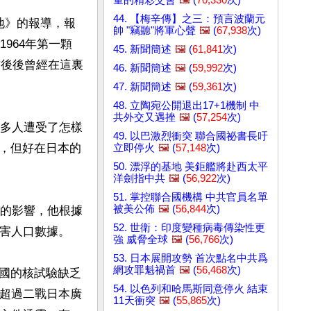
44. 【梅辛傳】之三：預言波蘭元
地》的報導，報
帥 "竊聽"將軍心聲
🖼️
(
67,938
次)
964年第一顆
45. 新聞簡述
🖼️
(
61,841
次)
前後後曾經在這裏
46. 新聞簡述
🖼️
(
59,992
次)
47. 新聞簡述
🖼️
(
59,361
次)
48. 立陶宛公開退出17+1機制 中
共外交又遇挫
🖼️
(
57,254
次)
萬多人遭受了怎樣
49. 以巴激烈衝突 聯合國祕書長吁
，但好在日本的
立即停火
🖼️
(
57,148
次)
50. 漂浮的基地 美鉅艦將赴西太平
洋劍指中共
🖼️
(
56,922
次)
51. 掌控聯合國機構 中共官員名單
被美公佈
🖼️
(
56,844
次)
成的影響，他根據
52. 世衛：印度變種病毒傳染性更
害人口數據。

強 威脅全球
🖼️
(
56,766
次)
53. 日本展開攻勢 首次點名中共爲
網攻罪魁禍首
🖼️
(
56,468
次)
國的核試驗缺乏
54. 以色列和哈馬斯同意停火 結束
模超過二戰日本廣
11天衝突
🖼️
(
55,865
次)