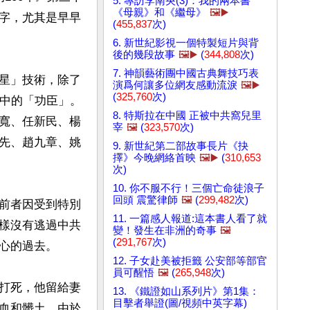
5. 專訪李南央(3)：我的兩本書
《母親》和《繼母》
🖼️▶️
字，尤其是早早
(
455,837
次)
6. 新世紀影視一個特製短片與背
後的幾段故事
🖼️▶️
(
344,808
次)
7. 神韻藝術團中國古典舞技巧表
星」技術，除了
演爲何讓多位網友感動流淚
🖼️▶️
(
325,760
次)
眼中的「功臣」。
8. 特斯拉在中國 正被中共窩兒里
寬、任新民、楊
宰
🖼️
(
323,570
次)
先、趙九章、姚
9. 新世紀第二部故事長片《抉
擇》今晚網絡首映
🖼️▶️
(
310,653
次)
10. 你不服不行！三個亡命徒浪子
回頭 震驚律師
🖼️
(
299,482
次)
前者因受到特別
11. 一篇感人報道:這本書人看了就
樣沒有逃過中共
變！發生在非洲的奇事
🖼️
(
291,767
次)
心的過去。

12. 子女赴美被拒籤 公安部等部官
員可醒悟
🖼️
(
265,948
次)
打死，他留給妻
13. 《鐵證如山系列片》第1集：
目擊者舉證(圖/視頻中英字幕)
血和髒土。由於