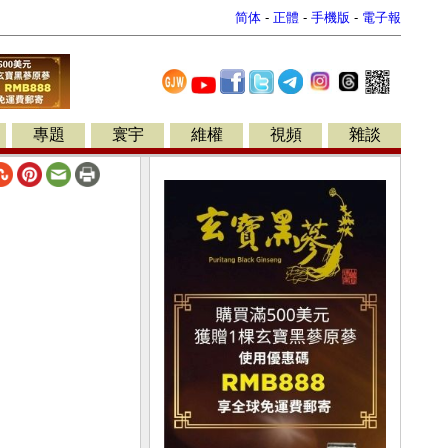
简体
-
正體
-
手機版
-
電子報
專題
寰宇
維權
視頻
雜談