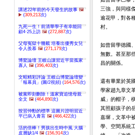
三強，與同樣
講述22年前的今天發生的故事
🖼️
▶️
(
309,213
次)
逾花甲，對各
九死一生！前清華學子有幸能回
村。

顧4·25上訪
🖼️
(
272,887
次)
父母冤獄十幾載 培養出優秀女兒
如曾留學德國
令人羨慕
🖼️
(
271,179
次)
無數。甚至那
博鰲論壇 王岐山讓習近平當孤家
昌的關係。

寡人
🖼️
(
396,403
次)
文昭精彩評論 王岐山博鰲論壇變
還有畢業於英
「報幕員」(圖/2視頻) (
164,576
次)
學家趙九章文
被黨即刻刪除！溫家寶追憶母親
威」的帽子，
全文
🖼️
(
464,890
次)
其照顧孩子的
按習仲勳的標準 這圖片證明習近
平已病入膏肓
🖼️
(
466,422
次)
嘉墀，文革中
學、空間系統
活的倍棒！男孩出生時中風 大腦
皮層缺1/4
🖼️
(
156,914
次)