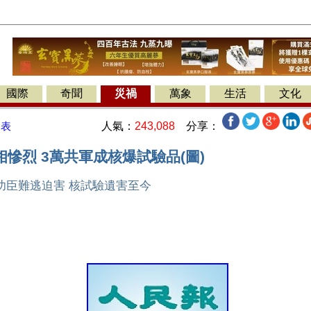
國際
奇聞
災禍
萬象
生活
文化
人氣：
243,088
分享：
發表
慘烈 3萬共軍成核爆試驗品(圖)
功臣難逃迫害 核試驗遺害至今