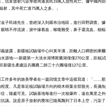
倍，估算放射污染導致周邊居民19萬人急性死亡。據中國內
核輻射，其中死亡達75萬人之多。」

家金子民雄先生，曾經深入到羅布泊地區，進行田野調查。據
，眼睛不停流淚，淚中摻着血，喉嚨難受，鼻子還流血。核輻
鄭義披露，新疆核試驗場中心叫黃羊溝，距離人口稠密的庫爾
水源地──新疆第一大淡水湖博斯騰湖僅僅270公里，距核
，距新疆生產建設兵團農二師三十六團場僅127公里。

疆工作多年的旅美學者在一篇回憶文章中這樣寫道：「……那
的程度。凡是靠近核試驗場方向的樹木樹葉全部脫光，長滿魚
等症，隨處可見。試驗基地每進行一次核爆炸，遠在萬里之外
重抗議。說是原子放射的塵埃已隨風飄到了日本上空，污染了