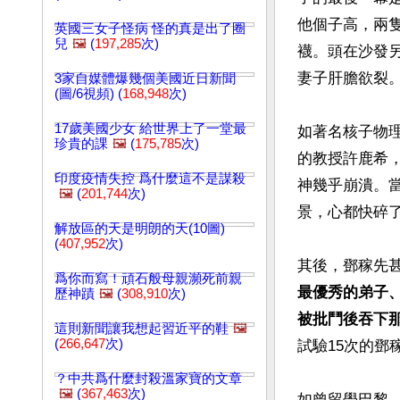
他個子高，兩
英國三女子怪病 怪的真是出了圈
兒
🖼️
(
197,285
次)
襪。頭在沙發
妻子肝膽欲裂。
3家自媒體爆幾個美國近日新聞
(圖/6視頻) (
168,948
次)
17歲美國少女 給世界上了一堂最
如著名核子物
珍貴的課
🖼️
(
175,785
次)
的教授許鹿希
印度疫情失控 爲什麼這不是謀殺
神幾乎崩潰。
🖼️
(
201,744
次)
景，心都快碎了
解放區的天是明朗的天(10圖)
(
407,952
次)
其後，鄧稼先
爲你而寫！頑石般母親瀕死前親
最優秀的弟子
歷神蹟
🖼️
(
308,910
次)
被批鬥後吞下
這則新聞讓我想起習近平的鞋
🖼️
(
266,647
次)
試驗15次的鄧
？中共爲什麼封殺溫家寶的文章
🖼️
(
367,463
次)
如曾留學巴黎