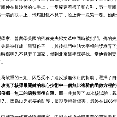
隻腳伸在長沙發的扶手上，一隻腳穿着襪子和布鞋，另一隻腳
另一端的扶手上，玳瑁眼鏡不見了，臉上青一塊紫一塊。如此


理學家、曾留學美國的鄧稼先夫婦文革中同時被批鬥。鄧的夫
，先是被打成「黑幫份子」，其後批鬥中貼大字報的漿糊弄了
當時鄧稼先不見妻子回家，就到北京醫學院尋找。當他看到妻
。

甚爲敬重的三姐，因忍受不了造反派無休止的折磨，選擇了自
、攻克了核彈最關鍵的核心技術中一個無比複雜的函數方程的
那份獨一無二的函數表後自殺。
而一共參與了32次核試驗，
稼先，因爲缺乏必要的防護，長期受輻射傷害，最終在1986年
，中國第一代核子物理學家、中國近代原子能事業的開拓者和