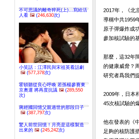
不可思議的離奇猝死(上)…寫給活
2017年，《
人看
🖼️
(
246,630
次)
導稱中共195
原子彈爆炸成功
參加核試驗的基
那麼，這32年
的健康威脅？
小笑話：江澤民與宋祖英看話劇
🖼️
(
577,378
次)
研究者爲我們提
霍頓聽從良心呼喚 若孫楊參賽東
京奧運 將再度抗議
🖼️
(
289,550
2009年，日
次)
45次核試驗的
蔣經國回憶父親過世的那段日子
🖼️
(
387,797
次)
他在發表的《
驚人前世回憶！月亮是這樣製造
出來的
🖼️
(
245,242
次)
足夠的核防護