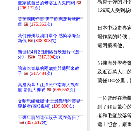
島原子彈的四
畫家被自己的老婆送入鬼門關
🖼️
(
236,172
次)
129萬人受到
英美兩國怪事 男子吃完薯片就醉
倒
🖼️
(
175,363
次)
日本中亞史專
爲何德州取消口罩令 感染率降至
場作業的時候
新低
🖼️
(
338,808
次)
還困擾着他。

新世紀4月2日網絡首映新片《意
外》
🖼️▶️
(
317,394
次)
另據海外學者
讓狼吃青草的兩歲娃與薄熙來教
及近百萬人口的
子
🖼️
(
317,484
次)
蘭僅180公里
高層內幕！江澤民中南海大戰羣
鷹 驚動大褲衩
🖼️
(
695,553
次)
一位曾經在新
文昭思緒飛揚 史上最靠譜的靈界
穿越者(圖/3視頻) (
199,090
次)
到了觸目驚心
者和毛髮脫落
十幾年前的這個段子 現在落伍了
🖼️
(
397,517
次)
遞上照會，嚴