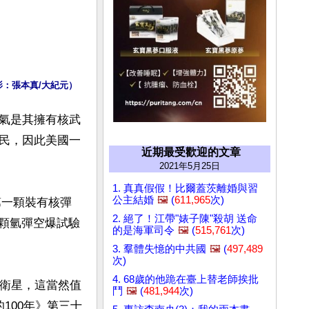
：張本真/大紀元）
氣是其擁有核武
民，因此美國一
近期最受歡迎的文章
2021年5月25日
1. 真真假假！比爾蓋茨離婚與習
公主結婚
🖼️
(
611,965
次)
第一顆裝有核彈
2. 絕了！江帶"婊子陳"殺胡 送命
第一顆氫彈空爆試驗
的是海軍司令
🖼️
(
515,761
次)
3. 羣體失憶的中共國
🖼️
(
497,489
次)
4. 68歲的他跪在臺上替老師挨批
造衛星，這當然值
鬥
🖼️
(
481,944
次)
100年》第三十