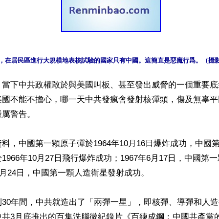
，在居民區進行大規模地表核試驗的國家只有中國。這簡直是惡魔行爲。（攝影
】當下中共政權敢於與美國叫板、甚至發出威脅的一個重要底
美國不能不擔心，哪一天中共發瘋會發射核彈頭，傷及無辜平
厲警告。

料，中國第一顆原子彈於1964年10月16日爆炸成功，中國
1966年10月27日飛行爆炸成功；1967年6月17日，中國
年4月24日，中國第一顆人造衛星發射成功。

到30年間，中共就造出了「兩彈一星」，即核彈、導彈和人
共3月底推出的百集洗腦微紀錄片《百練成鋼：中國共產黨的