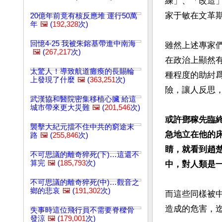
練」、「改造
家于敏在文革期
20億年前竟有核反應堆 運行50萬
年
🖼️
(
192,328
次)
回憶4-25 我被朱鎔基帶進中南海
雖然上述專家
🖼️
(
267,217
次)
在政治上顯然
太驚人！導致航道癱瘓的長賜輪
種程度的助紂
上發現了什麼
🖼️
(
363,251
次)
險，讓人反思，
武漢協和醫院密集移植心臟 給這
城市帶來更大災難
🖼️
(
201,546
次)
或許鄧稼先臨終
襲擊大紀元擋不住中共的窮途末
急地立在他的
路
🖼️
(
255,846
次)
睛，就看到趙
不可思議的離奇猝死(下)…這還不
算完
🖼️
(
185,793
次)
中，對人類是
不可思議的離奇猝死(中)…觀音之
鄉的悲哀
🖼️
(
191,302
次)
而這些同樣被
造成的危害，迄
失事時這位飛行員不需要脊樑骨
發涼
🖼️
(
179,001
次)