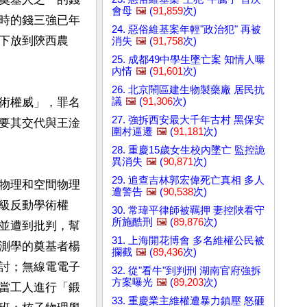
會母
🖼️
(
91,859
次)
時的錢三強已年
24. 惡俗維基案年輕"政治犯" 再被
下放到陝西農
消失
🖼️
(
91,758
次)
25. 成都49中學生墜亡案 知情人曝
內情
🖼️
(
91,601
次)
26. 北京鬧區建生物製藥廠 居民抗
議
🖼️
(
91,306
次)
術權威」，罪名
27. 強拆西安最大千年古村 黑保安
要其交代與王淦
圍村逼遷
🖼️
(
91,181
次)
28. 重慶15歲女生校內墜亡 監控詭
異消失
🖼️
(
90,871
次)
29. 追查吉林郭宏偉死亡真相 多人
物理和空間物理
遭警告
🖼️
(
90,538
次)
級反動學術權
30. 常瑋平律師被羈押 妻控陜看守
所施酷刑
🖼️
(
89,876
次)
並遭到批判，幫
31. 上海開花博會 多名維權公民被
測學的奠基者楊
攔截
🖼️
(
89,436
次)
討；無線電電子
32. 從"看牛"到判刑 湖南官府強拆
方案曝光
🖼️
(
89,203
次)
當工人進行「鍛
33. 重慶業主維權遭暴力鎮壓 怒砸