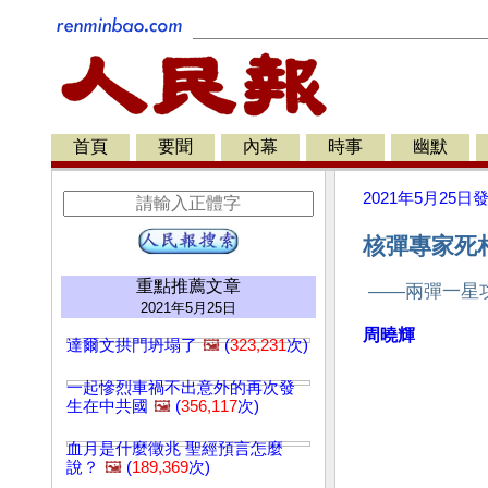
首頁
要聞
內幕
時事
幽默
2021年5月25日
核彈專家死相
重點推薦文章
——兩彈一星
2021年5月25日
周曉輝
達爾文拱門坍塌了
🖼️
(
323,231
次)
一起慘烈車禍不出意外的再次發
生在中共國
🖼️
(
356,117
次)
血月是什麼徵兆 聖經預言怎麼
說？
🖼️
(
189,369
次)