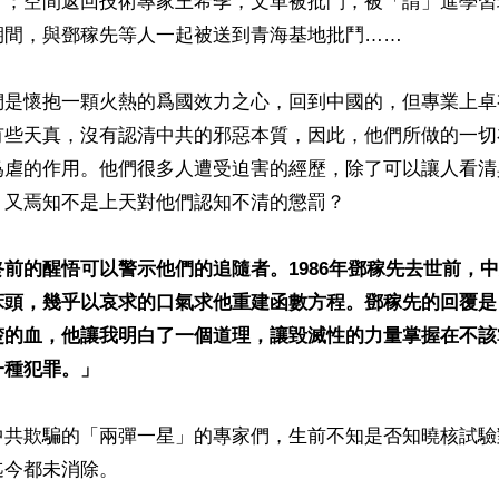
」；空間返回技術專家王希季，文革被批鬥，被「請」進學習
間，與鄧稼先等人一起被送到青海基地批鬥……

們是懷抱一顆火熱的爲國效力之心，回到中國的，但專業上卓
有些天真，沒有認清中共的邪惡本質，因此，他們所做的一切
爲虐的作用。他們很多人遭受迫害的經歷，除了可以讓人看清
又焉知不是上天對他們認知不清的懲罰？

前的醒悟可以警示他們的追隨者。1986年鄧稼先去世前，
床頭，幾乎以哀求的口氣求他重建函數方程。鄧稼先的回覆是
楚的血，他讓我明白了一個道理，讓毀滅性的力量掌握在不該
一種犯罪。」
中共欺騙的「兩彈一星」的專家們，生前不知是否知曉核試驗
今都未消除。
