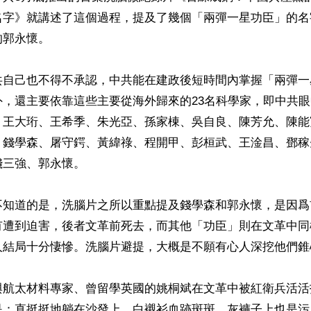
名字》就講述了這個過程，提及了幾個「兩彈一星功臣」的名
郭永懷。

共自己也不得不承認，中共能在建政後短時間內掌握「兩彈一
外，還主要依靠這些主要從海外歸來的23名科學家，即中共
、王大珩、王希季、朱光亞、孫家棟、吳自良、陳芳允、陳能
、錢學森、屠守鍔、黃緯祿、程開甲、彭桓武、王淦昌、鄧稼
三強、郭永懷。

不知道的是，洗腦片之所以重點提及錢學森和郭永懷，是因爲
有遭到迫害，後者文革前死去，而其他「功臣」則在文革中同
人結局十分悽慘。洗腦片避提，大概是不願有心人深挖他們錐
與航太材料專家、曾留學英國的姚桐斌在文革中被紅衛兵活活
是：直挺挺地躺在沙發上，白襯衫血跡斑斑，灰褲子上也是污