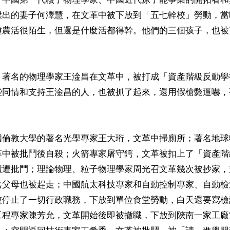
傑出的妻子何澤慧，在文革中被下放到「五七幹校」勞動，當
種農活很陌生，但還是什麼活都得幹。他們的三個孩子，也被
、著名的物理學家王淦昌在文革中，被打成「資產階級反動學
些同情和支持王淦昌的人，也被抓了起來，還用假槍斃逼嚇，
國倫敦大學的著名光學專家王大珩，文革中掃廁所；著名地球
革中被批鬥後自殺；火箭專家屠守鍔，文革被扣上了「資產階
橫遭批鬥；理論物理、粒子物理學家周光召文革幾次被抄家，
岳父母也被趕走；中國航太科技專家和自動控制專家、自動檢
被停止了一切行政職務，下放到單位食堂勞動，白天還要寫檢
工程專家陳芳允，文革開始後即被撤職，下放到陝南一家工廠