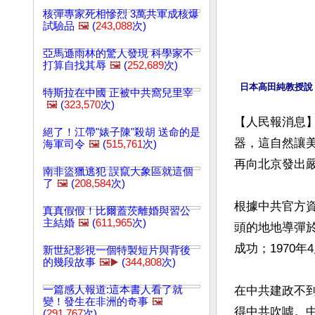
核彈專家死相慘烈 3萬共軍成核爆
試驗品
🖼️
(
243,088
次)
亞馬遜雨林的驚人發現 科學家不
打算自找其辱
🖼️
(
252,689
次)
日本高田純教授說
特斯拉在中國 正被中共窩兒里宰
🖼️
(
323,570
次)
【人民報消息
絕了！江帶"婊子陳"殺胡 送命的是
器，這自然讓
海軍司令
🖼️
(
515,761
次)
再向北京發出嚴
南非盜獵逃犯 誤竄大象區就這個
了
🖼️
(
208,584
次)
根據中共官方資
真真假假！比爾蓋茨離婚與習公
主結婚
🖼️
(
611,965
次)
頭的地地導彈於
成功；1970
新世紀影視一個特製短片與背後
的幾段故事
🖼️▶️
(
344,808
次)
一篇感人報道:這本書人看了就
在中共建政不
變！發生在非洲的奇事
🖼️
得中共吹噓。中
(
291,767
次)