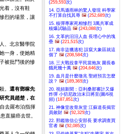
(
259,593
次)
光着，沒有鞋
14. 亞馬遜雨林的驚人發現 科學家
不打算自找其辱
🖼️
(
252,689
次)
慘烈的場景，讓
15. 核彈專家死相慘烈 3萬共軍成
核爆試驗品
🖼️
(
243,088
次)
16. 文革的汨汨人血 長埋心中的塊
壘
🖼️
(
221,515
次)
人、北京醫學院
17. 南非盜獵逃犯 誤竄大象區就這
她一身，使她精
個了
🖼️
(
208,584
次)
子被批鬥後的慘
18. 三大戰役拿平民當炮灰 圍長春
餓死幾十萬
🖼️
(
204,646
次)
19. 血月是什麼徵兆 聖經預言怎麼
說？
🖼️
(
189,369
次)
殺。
還有鄧稼先
20. 視頻新聞：亞利桑那審計又爆
炸彈 小切尼政治末日將至(圖/6視
研究員趙楚，在
頻) (
187,851
次)
親自去羅布泊指揮
21. 神像堂改骨灰堂 江蘇道長揭官
員斂財
🖼️
(
92,329
次)
患直腸癌去世。

22. 邢鑑致信公安部長 要求調查買
官者
🖼️
(
92,085
次)
奠基人之一的錢
23. 惡俗維基案"主犯"牛騰宇 首次