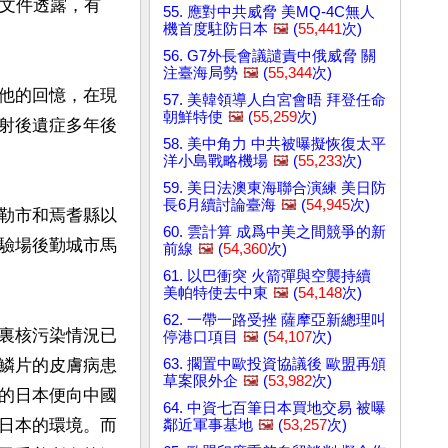
部文件透露，有
55. 應對中共威脅 美MQ-4C無人
機首度駐防日本
🖼️
(
55,441
次)
56. G7外長會議譴責中俄威脅 關
注臺海局勢
🖼️
(
55,344
次)
他的回憶，在現
57. 美韓領導人白宮會晤 拜登任命
朝鮮特使
🖼️
(
55,259
次)
射後遺症多年後
58. 美中角力 中共被曝擬恢復太平
洋小島戰略機場
🖼️
(
55,233
次)
59. 美日法澳東海聯合演練 美日防
長6月續討論臺海
🖼️
(
54,945
次)
勒市和焉耆縣以
60. 雲計算 成爲中美之間競爭的新
試驗場後勤城市馬
前線
🖼️
(
54,360
次)
61. 以巴衝突 火箭彈與空襲持續
美帕特使去中東
🖼️
(
54,148
次)
62. 一帶一路受挫 薩摩亞新總理叫
裏核污染情況已
停港口項目
🖼️
(
54,107
次)
63. 擱置中歐投資協議後 歐盟再頒
鱗片的皮膚病患
草案限外企
🖼️
(
53,982
次)
的日本便向中國
64. 中資七百筆日本買地交易 被曝
日本的環境。而
鄰近軍事基地
🖼️
(
53,257
次)