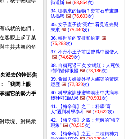
班；核子物理學
街道辦
🖼️
(
88,854
次)
34. 哪裏來的怪物？史前石壁畫無
法揭密
🖼️
(
76,603
次)
35. 女子產子後"死亡" 看見過去與
有成就的他們，
未來
🖼️
(
75,440
次)
在客觀上起了某
36. 轉世前的安排和約定
🖼️
(
75,283
次)
與中共共舞的危
37. 不丹小王子前世曾爲中國僧人
🖼️
(
74,629
次)
38. 自稱死過三次 女網紅：人死後
時間變得很慢
🖼️
(
73,186
次)
中央派去的幹部焦
39. 希爾夫婦被外星人綁架的驚悚
：「我閉上眼
經歷
🖼️
(
72,829
次)
40. 科學家訓練蜜蜂嗅出中共病毒
掌握它的勢力手
幾秒可知結果
🖼️
(
70,931
次)
41. 【梅辛傳】之二：科學"盲
人"遇到科學泰斗
🖼️
(
70,622
次)
42. 【梅辛傳】之四：無解的"梅辛
對環境、對民衆
現象"
🖼️
(
70,515
次)
43. 【梅辛傳】之五：二種精神力
量的精彩交會
🖼️
(
70,330
次)