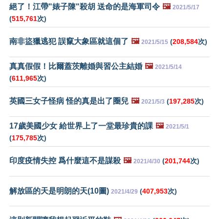
絕了！江帶"婊子陳"殺胡 送命的是海軍司令
🖼️
2021/5/17
(
515,761
次)
南非盜獵逃犯 誤竄大象區就這個了
🖼️
(
208,584
次)
2021/5/15
真真假假！比爾蓋茨離婚與習公主結婚
🖼️
2021/5/14
(
611,965
次)
英國三女子怪病 怪的真是出了圈兒
🖼️
(
197,285
次)
2021/5/3
17歲美國少女 給世界上了一堂最珍貴的課
🖼️
2021/5/1
(
175,785
次)
印度疫情失控 爲什麼這不是謀殺
🖼️
(
201,744
次)
2021/4/30
解放區的天是明朗的天(10圖)
(
407,953
次)
2021/4/29