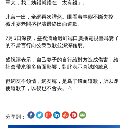
軍犬，我二姨錯就錯在「太有錢」。

此言一出，全網再次譁然。眼看着事態不斷失控，
徽州宴老闆盛祝濤最終出面道歉。

7月6日深夜，盛祝濤通過蚌端口廣播電視臺爲妻子
的不當言行向公衆致歉並深深鞠躬。

盛祝濤表示，自己妻子的言行給對方造成傷害，給
社會帶來很多負面影響，對此表示真誠的歉意。

但網友不領情，網友稱，是爲了錢而道歉，所以即
分享到：