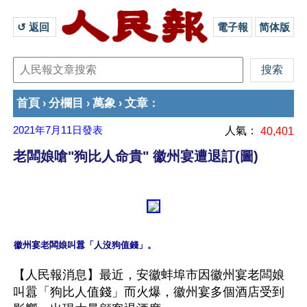
↺ 返回 
電子報
简体版
首頁
分欄目
萬象
文章
›
›
›
：
2021年7月11日
發表
人氣：
40,401
老闆娘嗆"狗比人命貴" 徽州宴遭退訂(圖)
【人民報消息】最近，安徽蚌埠市因徽州宴老闆娘
叫囂「狗比人值錢」而火爆，徽州宴多個酒店受到