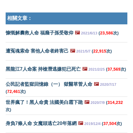
相關文章：
慷慨解囊救人命 福廕子孫受敬仰
🖼️
(
23,586
次)
2021/6/13
遭冤魂索命 害他人命者終害己
🖼️
(
22,915
次)
2021/5/7
黑龍江7人命案 持槍潛逃嫌犯已死亡
🖼️
(
37,569
次)
2021/2/25
公民記者監獄回憶錄（一） 獄醫草菅人命
🖼️
2020/7/17
(
72,461
次)
世界瘋了！黑人命貴 法國美白霜下跪
🖼️
(
314,232
2020/7/9
次)
身負7條人命 女魔頭逃亡20年落網
🖼️
(
37,504
次)
2019/12/4