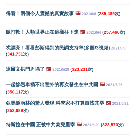
得看！兩個令人震撼的真實故事
🖼️
(
285,489
次)
2021/6/6
腿打軟！人類世界正在這樣往下走
🖼️
(
257,460
次)
2021/6/4
忒漂亮！看看彭斯得到的民調支持率(多圖/3視頻)
2021/6/3
(
341,731
次)
達爾文拱門坍塌了
🖼️
(
323,231
次)
2021/5/28
一起慘烈車禍不出意外的再次發生在中共國
🖼️
2021/5/26
(
356,117
次)
亞馬遜雨林的驚人發現 科學家不打算自找其辱
🖼️
2021/5/21
(
252,689
次)
特斯拉在中國 正被中共窩兒里宰
🖼️
(
323,570
次)
2021/5/20