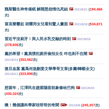
魏斯醫生神奇催眠 解開恩怨情仇死結
🖼️
(
194,466
2021/6/21
次)
當哀樂響起 胡耀邦女兒看到驚人畫面
🖼️
(
534,871
2021/6/18
次)
習近平沒刷牙！與人民水乳交融的時刻
🖼️
2021/6/16
(
378,606
次)
黨的希望！黨員慣犯廁所偷拍女生 咋也剎不住閘
🖼️
(
353,562
次)
2021/6/14
復旦血案 黨爲何急刪姜文華學哥文章(多圖/轉載全文)
(
323,896
次)
2021/6/13
想當年，江澤民在趙紫陽面前象條哈巴狗
🖼️
2021/6/10
(
430,324
次)
噢！幾個讓科學家哇呀呀的奇聞
🖼️▶️
(
245,357
次)
2021/6/9