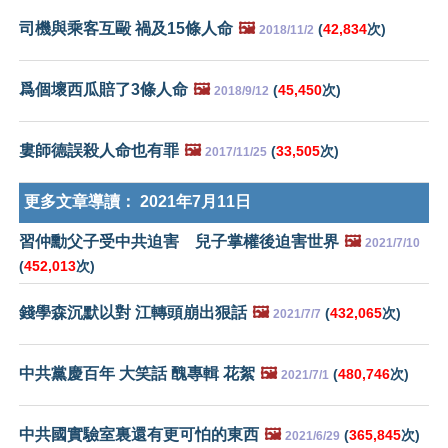
司機與乘客互毆 禍及15條人命
🖼️
(
42,834
次)
2018/11/2
爲個壞西瓜賠了3條人命
🖼️
(
45,450
次)
2018/9/12
婁師德誤殺人命也有罪
🖼️
(
33,505
次)
2017/11/25
更多文章導讀：
2021年7月11日
習仲勳父子受中共迫害 兒子掌權後迫害世界
🖼️
2021/7/10
(
452,013
次)
錢學森沉默以對 江轉頭崩出狠話
🖼️
(
432,065
次)
2021/7/7
中共黨慶百年 大笑話 醜專輯 花絮
🖼️
(
480,746
次)
2021/7/1
中共國實驗室裏還有更可怕的東西
🖼️
(
365,845
次)
2021/6/29