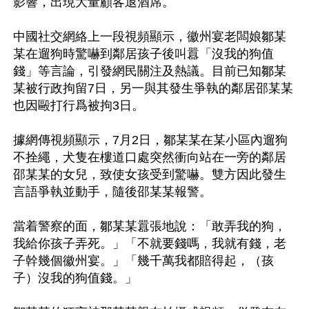
影響，出現大量顧客退酒席。

中國社交網絡上一段視頻顯示，徽州宴老闆娘鄒某
某在遛狗時驚嚇到鄰居孩子後叫囂「沒我的狗值
錢」等言論，引發網民關注及熱議。目前已知鄒某
某被行政拘留7日，另一與其發生爭執的鄰居邵某某
也因毆打行爲被拘3日。

據網傳視頻顯示，7月2日，鄒某某在某小區內遛狗
不拴繩，犬隻在樓道口處突然衝向站在一旁的鄰居
邵某某的女兒，致使女孩受到驚嚇。雙方因此發生
言語爭執並動手，隨後邵某某報警。

當着警察的面，鄒某某囂張地說：「敢弄我的狗，
我給你孩子弄死。」「不就要錢嗎，我就有錢，老
子幹幾個徽州宴。」「幾千萬我都賠得起，（孩
子）沒我的狗值錢。」
