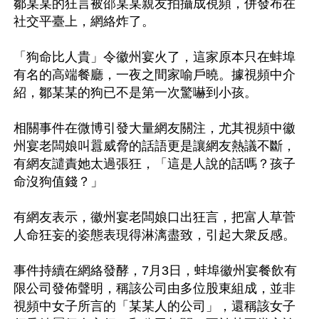
鄒某某的狂言被邵某某親友拍攝成視頻，併發布在
社交平臺上，網絡炸了。

「狗命比人貴」令徽州宴火了，這家原本只在蚌埠
有名的高端餐廳，一夜之間家喻戶曉。據視頻中介
紹，鄒某某的狗已不是第一次驚嚇到小孩。

相關事件在微博引發大量網友關注，尤其視頻中徽
州宴老闆娘叫囂威脅的話語更是讓網友熱議不斷，
有網友譴責她太過張狂，「這是人說的話嗎？孩子
命沒狗值錢？」

有網友表示，徽州宴老闆娘口出狂言，把富人草菅
人命狂妄的姿態表現得淋漓盡致，引起大衆反感。

事件持續在網絡發酵，7月3日，蚌埠徽州宴餐飲有
限公司發佈聲明，稱該公司由多位股東組成，並非
視頻中女子所言的「某某人的公司」，還稱該女子