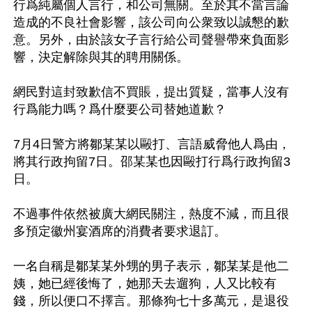
行爲純屬個人言行，和公司無關。至於其不當言論
造成的不良社會影響，該公司向公衆致以誠懇的歉
意。另外，由於該女子言行給公司聲譽帶來負面影
響，決定解除與其的聘用關係。

網民對這封致歉信不買賬，提出質疑，當事人沒有
行爲能力嗎？爲什麼要公司替她道歉？

7月4日警方將鄒某某以毆打、言語威脅他人爲由，
將其行政拘留7日。邵某某也因毆打行爲行政拘留3
日。

不過事件依然被廣大網民關注，熱度不減，而且很
多預定徽州宴酒席的消費者要求退訂。

一名自稱是鄒某某外甥的男子表示，鄒某某是他二
姨，她已經後悔了，她那天去遛狗，人又比較有
錢，所以便口不擇言。那條狗七十多萬元，是退役