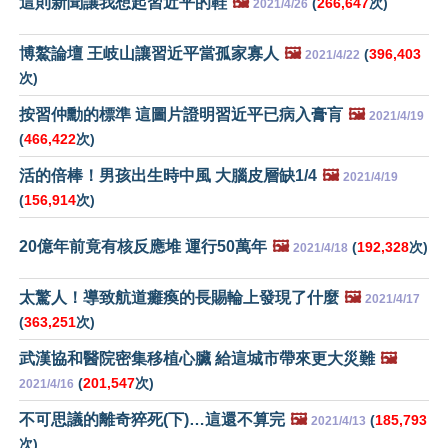
這則新聞讓我想起習近平的鞋
🖼️
(
266,647
次)
2021/4/26
博鰲論壇 王岐山讓習近平當孤家寡人
🖼️
(
396,403
2021/4/22
次)
按習仲勳的標準 這圖片證明習近平已病入膏肓
🖼️
2021/4/19
(
466,422
次)
活的倍棒！男孩出生時中風 大腦皮層缺1/4
🖼️
2021/4/19
(
156,914
次)
20億年前竟有核反應堆 運行50萬年
🖼️
(
192,328
次)
2021/4/18
太驚人！導致航道癱瘓的長賜輪上發現了什麼
🖼️
2021/4/17
(
363,251
次)
武漢協和醫院密集移植心臟 給這城市帶來更大災難
🖼️
(
201,547
次)
2021/4/16
不可思議的離奇猝死(下)…這還不算完
🖼️
(
185,793
2021/4/13
次)