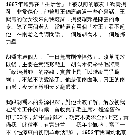
1987年耀邦在「生活會」上被以前的戰友王鶴壽揭
發，非常傷心，他曾對王鶴壽講過一些心裏話。王
鶴壽的侄女後來向我透露，揭發耀邦是陳雲的命
令。除了兩個老人，當時還有兩個「左王」看不起
他，在兩老之間講閒話，一個是胡喬木，一個是鄧
力羣。

胡喬木這個人，「一日無君則惶惶然」。改革開放
以後，主要在意識形態上，胡喬木仍堅持毛澤東
「政治掛帥」的路線，實質上是「以階級鬥爭爲
綱」，不過不明說罷了。他是個兩面派，真正的兩
面派，今天這樣明天又翻過來。

我跟胡喬木的淵源很深，對他比較了解。解放初我
在湖南工作的時候，曾收集了毛主席20幾篇舊作，
印了50本，給中宣部1本，胡喬木要求全部上交，責
備我「此種事，有害無益。」我年少氣盛，寫了一
本《毛澤東的初期革命活動》。1952年我調到北京