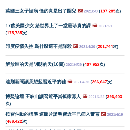
英國三女子怪病 怪的真是出了圈兒
🖼️
(
197,285
次)
2021/5/3
17歲美國少女 給世界上了一堂最珍貴的課
🖼️
2021/5/1
(
175,785
次)
印度疫情失控 爲什麼這不是謀殺
🖼️
(
201,744
次)
2021/4/30
解放區的天是明朗的天(10圖)
(
407,952
次)
2021/4/29
這則新聞讓我想起習近平的鞋
🖼️
(
266,647
次)
2021/4/26
博鰲論壇 王岐山讓習近平當孤家寡人
🖼️
(
396,403
2021/4/22
次)
按習仲勳的標準 這圖片證明習近平已病入膏肓
🖼️
2021/4/19
(
466,422
次)