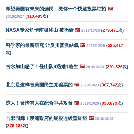
希望美国有未来的选民，教你一个快速投票绝招
🖼️
(
319,489
次)
2018/10/27
NASA专家矫情南极冰山 被扔砖
🖼️
(
279,471
次)
2018/10/26
科学家的最新研究 让反川普派缺氧
🖼️
(
525,417
2018/10/25
次)
古尔加山怒了！登山队9遇难1逃生
🖼️
(
391,826
次)
2018/10/24
北京是这样替美国民主党骗票的
🖼️
(
387,742
次)
2018/10/23
惊人！台湾有人在配合中共攻台
🖼️
(
930,879
次)
2018/10/20
与邪同舞！澳洲政府的屁股连续盖红戳
🖼️
2018/10/19
(
376,183
次)