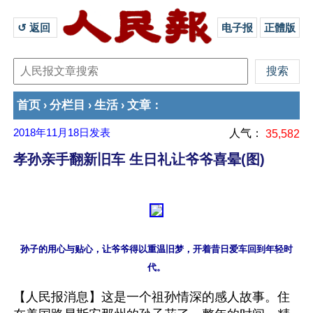
↺ 返回 
电子报
正體版
首页
分栏目
生活
文章
›
›
›
：
2018年11月18日
发表
人气：
35,582
孝孙亲手翻新旧车 生日礼让爷爷喜晕(图)
孙子的用心与贴心，让爷爷得以重温旧梦，开着昔日爱车回到年轻时
【人民报消息】这是一个祖孙情深的感人故事。住