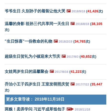
爷爷生日 久别孙子的着装让他大哭
🖼️
(
41,426
次)
2018/9/18
温馨的身影 祖孙三代共享同一天生日
🖼️
(
38,105
2018/8/18
次)
"生日惊喜"一份救命的礼物
🖼️
(
34,765
次)
2018/2/19
超级生日贺礼为小镇迎来大节庆
🖼️
(
40,652
次)
2017/9/3
女娃周岁生日的温馨聚会
🖼️
(
41,223
次)
2017/8/16
乔治小王子四岁生日 王室发萌照庆贺
🖼️
(
35,447
2017/7/22
次)
更多文章导读：
2018年11月18日
两糗！卖弄学问 习近平成草馅包子
🖼️▶️
2018/11/18