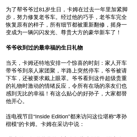
为了帮爷爷过81岁生日，卡姆在过去一年里加紧脚
步，努力修复老爷车。经过他的巧手，老爷车完全
恢复原有的样子，所有细节都被重新翻修，摇身一
变成为一辆闪闪发光、尊贵大方的豪华新车了！

爷爷收到过的最幸福的生日礼物
当天，卡姆还特地安排一个惊喜的时刻：家人开车
带爷爷到亲人家团聚，半路上突然停车，爷爷被请
下车，还被要求戴上眼罩。爷爷看到这件超级贵重
的礼物时激动的情绪反应，令所有在场的亲友们也
感到无比的幸福！有这么贴心的好孙子，大家都替
他开心。

连电视节目“Inside Edition”都来访问这位堪称“孝孙
楷模”的卡姆。卡姆在采访中说：
