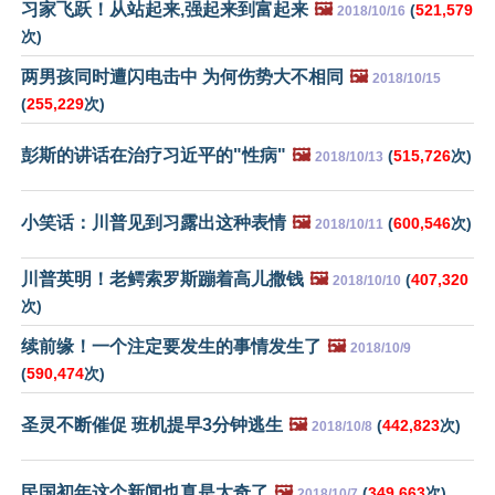
习家飞跃！从站起来,强起来到富起来
🖼️
(
521,579
2018/10/16
次)
两男孩同时遭闪电击中 为何伤势大不相同
🖼️
2018/10/15
(
255,229
次)
彭斯的讲话在治疗习近平的"性病"
🖼️
(
515,726
次)
2018/10/13
小笑话：川普见到习露出这种表情
🖼️
(
600,546
次)
2018/10/11
川普英明！老鳄索罗斯蹦着高儿撒钱
🖼️
(
407,320
2018/10/10
次)
续前缘！一个注定要发生的事情发生了
🖼️
2018/10/9
(
590,474
次)
圣灵不断催促 班机提早3分钟逃生
🖼️
(
442,823
次)
2018/10/8
民国初年这个新闻也真是太奇了
🖼️
(
349,663
次)
2018/10/7