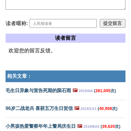
读者暱称:
读者留言
欢迎您的留言反馈。
相关文章：
毛生日异象与宣告死期的陨石雨
🖼️
(
281,005
次)
2019/4/4
96岁二战老兵 喜获五万生日贺信
🖼️
(
40,908
次)
2019/1/11
小男孩热爱警察年年上警局庆生日
🖼️
(
39,620
次)
2018/9/24