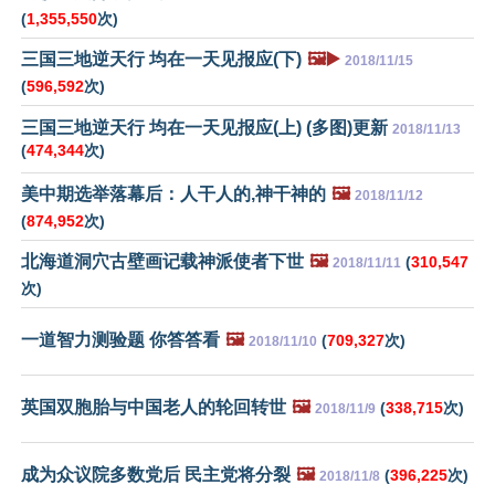
(
1,355,550
次)
三国三地逆天行 均在一天见报应(下)
🖼️▶️
2018/11/15
(
596,592
次)
三国三地逆天行 均在一天见报应(上) (多图)更新
2018/11/13
(
474,344
次)
美中期选举落幕后：人干人的,神干神的
🖼️
2018/11/12
(
874,952
次)
北海道洞穴古壁画记载神派使者下世
🖼️
(
310,547
2018/11/11
次)
一道智力测验题 你答答看
🖼️
(
709,327
次)
2018/11/10
英国双胞胎与中国老人的轮回转世
🖼️
(
338,715
次)
2018/11/9
成为众议院多数党后 民主党将分裂
🖼️
(
396,225
次)
2018/11/8