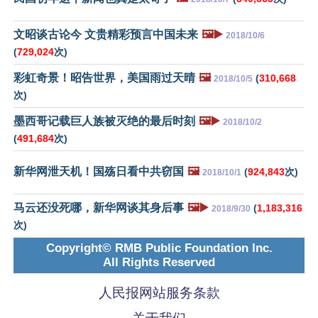
文昭谈古论今 文贵精彩预言中国未来
🖼️▶️
2018/10/6
(
729,024
次)
彩虹奇景！昭告世界，美国雨过天晴
🖼️
(
310,668
2018/10/5
次)
墨西哥记载巨人族被灭绝的最后时刻
🖼️▶️
2018/10/2
(
491,684
次)
新华网泄天机！国殇日看中共窃国
🖼️
(
924,843
次)
2018/10/1
马云还没死哪，新华网谈其身后事
🖼️▶️
(
1,183,316
2018/9/30
次)
Copyright© RMB Public Foundation Inc.
All Rights Reserved
人民报网站服务条款