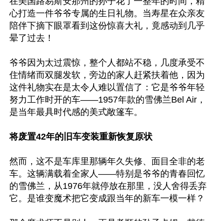
在美国路易斯安那州的孙子花了一整年的时间，精
心打造一件爷爷专属的生日礼物。当寿星在众亲友
陪伴下摘下眼罩看到这份惊喜大礼，竟感动到几乎
晕了过去！

爷爷因为太过震惊，整个人都站不稳，几度承受不
住情绪而双腿发软，旁边的家人赶紧扶着他，因为
这件礼物实在是太令人难以置信了：它是爷爷年轻
努力工作时开的车——1957年款的雪佛兰Bel Air，
是当年最具时代感的美式敞篷车。

将废置42年的旧车变装重新恢复原状
然而，这不是车库里那辆年久失修、面目全非的老
车。这辆满载着全家人——特别是爷爷的青春回忆
的雪佛兰，从1976年就停放在那里，没人舍得丢弃
它。是谁变魔术把它变成跟当年的新车一模一样？
