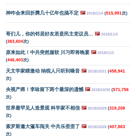
神咋会来回折腾几十亿年也搞不定
🖼️
(
515,991
次)
2018/11/4
哥们儿，你的邻居好友若是民主党议员…
🖼️
2018/11/3
(
363,604
次)
原来如此！中共突然服软 川习即将晚宴
🖼️
2018/11/1
(
446,403
次)
天文学家瞎激动 纳税人只听到噪音
🖼️
(
458,941
2018/10/31
次)
央视产癌！李咏留下两个最深的遗憾
🖼️
(
571,756
2018/10/30
次)
世界最罕见人造景观 科学家不相信
🖼️
(
319,208
2018/10/29
次)
索罗斯邀大篷车闯关 中共乐歪歪了
🖼️
(
407,863
2018/10/28
次)