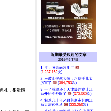
近期最受欢迎的文章
2015年9月7日
1. 江：张高丽没用了
🖼️
(
1,237,162
次)
2. 王岐山恍然大悟：习这手儿太
厉害了
🖼️
(
384,753
次)
3. 干了就得还！天津爆炸案让江
兵典礼，很遗憾
系开始不舒服了
🖼️
(
370,380
次)
4. 制造几十年来最荒唐审判的江
系大法官落马
🖼️
(
339,250
次)