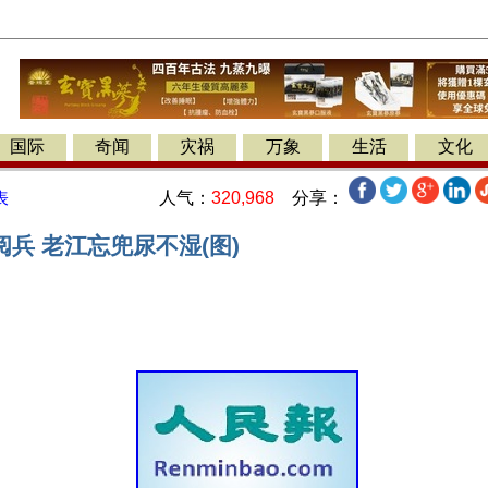
国际
奇闻
灾祸
万象
生活
文化
人气：
320,968
分享：
表
兵 老江忘兜尿不湿(图)