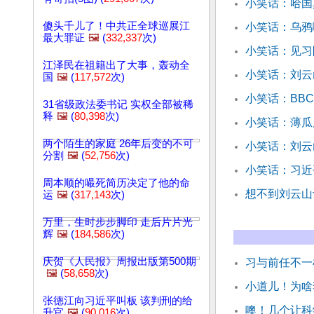
小笑话：哈国
傻头千儿了！中共正全球巡展江
小笑话：乌鸦
最大罪证
🖼️
(
332,337
次)
小笑话：见习
江泽民在祖籍出了大事，轰动全
小笑话：刘云
国
🖼️
(
117,572
次)
小笑话：BB
31省级政法委书记 实权全部被稀
释
🖼️
(
80,398
次)
小笑话：薄瓜
两个陌生的家庭 26年后变的不可
小笑话：刘云
分割
🖼️
(
52,756
次)
小笑话：习近
周本顺的嘬死简历决定了他的命
想不到刘云山
运
🖼️
(
317,143
次)
万里，生时步步脚印 走后片片光
辉
🖼️
(
184,586
次)
庆贺《人民报》周报出版第500期
习与前任不一
🖼️
(
58,658
次)
小道儿！为啥
张德江向习近平叫板 该判刑的给
噢！几个让科
升官
🖼️
(
90,016
次)