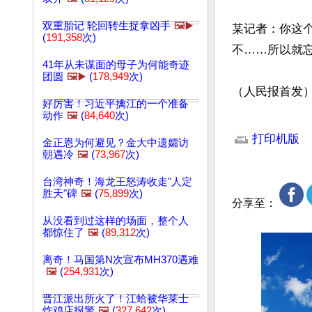
双重胎记 轮回转生捉拿凶手
🖼️▶️
某记者：你这
(
191,358
次)
不……所以就忘
41年从未谋面的母子为何能奇迹
团圆
🖼️▶️
(
178,949
次)
（人民报首发
好厉害！习近平擒江的一个准备
动作
🖼️
(
84,640
次)
文章网址: http://w
打印机版
金正恩为何避见？金大中遗孀访
朝遇冷
🖼️
(
73,967
次)
台湾神奇！海龙王怒涛收走"人定
胜天"碑
🖼️
(
75,899
次)
分享至：
从没看到过这样的场面，整个人
都惊住了
🖼️
(
89,312
次)
离奇！马国第N次宣布MH370遇难
🖼️
(
254,931
次)
晋江派出所火了！江蛤被华莱士
炸鸡店报警
🖼️
(
327,642
次)