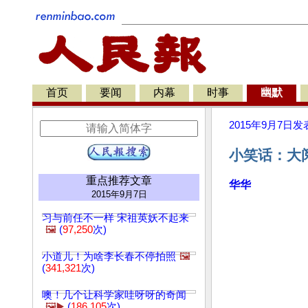
首页
要闻
内幕
时事
幽默
2015年9月7日
发
小笑话：大阅
重点推荐文章
华华
2015年9月7日
习与前任不一样 宋祖英妖不起来
🖼️
(
97,250
次)
小道儿！为啥李长春不停拍照
🖼️
(
341,321
次)
噢！几个让科学家哇呀呀的奇闻
🖼️▶️
(
186,105
次)