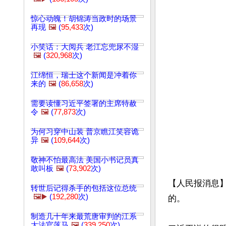
惊心动魄！胡锦涛当政时的场景
再现
🖼️
(
95,433
次)
小笑话：大阅兵 老江忘兜尿不湿
🖼️
(
320,968
次)
江绵恒，瑞士这个新闻是冲着你
来的
🖼️
(
86,658
次)
需要读懂习近平签署的主席特赦
令
🖼️
(
77,873
次)
为何习穿中山装 普京瞧江笑容诡
异
🖼️
(
109,644
次)
敬神不怕最高法 美国小书记员真
敢叫板
🖼️
(
73,902
次)
【人民报消息
转世后记得杀手的包括这位总统
🖼️▶️
(
192,280
次)
的。

制造几十年来最荒唐审判的江系
大法官落马
🖼️
(
339,250
次)