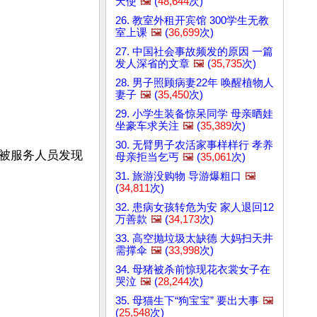
天使
🖼️
(
48,644
次)
26. 教室外租开宾馆 300学生无教
室上课
🖼️
(
36,699
次)
27. 中国社会事故频发的原因 一篇
发人深省的文章
🖼️
(
35,735
次)
28. 男子照顾病妻22年 唤醒植物人
妻子
🖼️
(
35,450
次)
29. 小学生装备惊呆同学 母亲晒娃
坐豪车求关注
🖼️
(
35,389
次)
30. 无臂男子农活家事样样行 孝养
被服务人员发现
母亲拒当乞丐
🖼️
(
35,061
次)
31. 旅游没购物 导游爆粗口
🖼️
(
34,811
次)
32. 患病女孩转危为安 家人退回12
万善款
🖼️
(
34,173
次)
33. 高空抛垃圾太缺德 大妈扫天井
需撑伞
🖼️
(
33,998
次)
34. 母猪被杀前惊现花衣裳女子在
哭泣
🖼️
(
28,244
次)
35. 母猫生下“狗宝宝” 要出大事
🖼️
(
25,548
次)