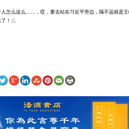
个人怎么这么……，哎，要去站在习近平旁边，隔不远就是王
了！△

）
ww.renminbao.com/rmb/articles/2015/9/7/62040.html