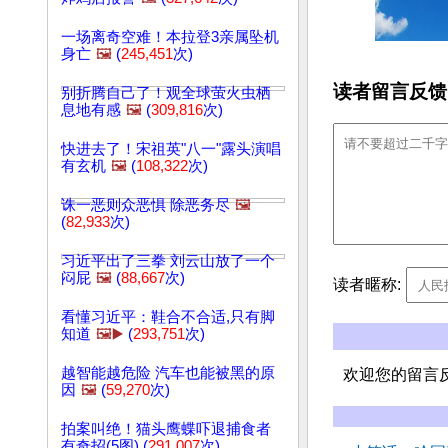
一场离奇空难！本拉登3亲属坠机
身亡
🖼️
(
245,451
次)
读者留言反馈
别折腾自己了！观全球萤火虫栖
息地有感
🖼️
(
309,816
次)
快进去了！宋祖英"八一"露头演唱
有玄机
🖼️
(
108,322
次)
诛一恶则众恶惧 除恶务尽
🖼️
(
82,933
次)
习近平出了三拳 刘云山放了一个
闷屁
🖼️
(
88,667
次)
读者暱称:
看懂习近平：鞋合不合适,只有脚
知道
🖼️▶️
(
293,751
次)
越智能越危险 汽车也能被黑的原
欢迎您的留言
因
🖼️
(
59,270
次)
拍案叫绝！猫头鹰蝶吓退捕食者
有奇招(5图) (
291,007
次)