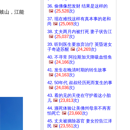
36. 偷佛像想发财 结果是这样的
🖼️
(
25,528
次)
岐山，江能
37. 现在难找这样有真本事的老和
尚
🖼️
(
25,069
次)
38. 丈夫两月内被打死 妻子状告江
🖼️
(
25,037
次)
39. 听到医生要放弃治疗 英昏迷女
子奇迹苏醒
🖼️
(
24,269
次)
40. 不寻常 阿拉斯加天降吸血怪鱼
🖼️
(
24,166
次)
41. 发生在晚清时期的转生故事
🖼️
(
24,163
次)
42. 50年代 叔叔经历死而复生的事
🖼️
(
24,036
次)
43. 看的见的天使在守护着这小胎
儿
🖼️
(
23,813
次)
44. 濒死体验让美佛州母亲不再害
怕死亡
🖼️
(
23,660
次)
45. 丈夫被摘除器官 妻女控告江泽
民
🖼️
(
23,551
次)