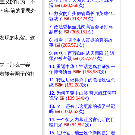
5. 小笑话：大阅兵 老江忘兜尿不
国主义的行为，不
湿
🖼️
(
320,968
次)
70年前的罪恶外
6. 救灾的广州房管局长咋英雄4年
就栽了
🖼️
(
318,424
次)
7. 政法委横丝儿肉高官会场打骂
副市长
🖼️
(
305,151
次)
发现的花絮。这
8. 得看！两个令人震撼的真实故
事
🖼️
(
265,571
次)
9. 凶兆！百万蜘蛛从天而降 连胡
须都被占领
🖼️
(
257,277
次)
失了那么一会
10. 重返中华！神话之鸟在证实一
个神奇预言
🖼️▶️
(
198,930
次)
者转着圈子的打
11. 转世后记得杀手的包括这位总
统
🖼️▶️
(
192,280
次)
12. 为何习穿中山装 普京瞧江笑容
诡异
🖼️
(
109,644
次)
13. ？！还有比这更蠢的省委书记
吗
🖼️
(
100,652
次)
14. 一个惊人内幕让贪官们听的目
瞪口呆
🖼️
(
94,851
次)
15. 江绵恒，瑞士这个新闻是冲着