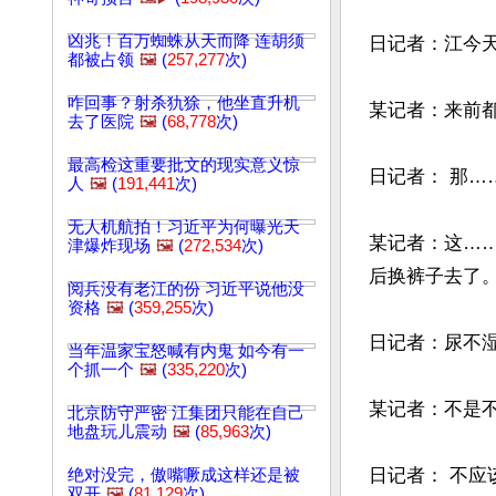
凶兆！百万蜘蛛从天而降 连胡须
日记者：江今天
都被占领
🖼️
(
257,277
次)
咋回事？射杀犰狳，他坐直升机
某记者：来前都
去了医院
🖼️
(
68,778
次)
最高检这重要批文的现实意义惊
日记者： 那…
人
🖼️
(
191,441
次)
无人机航拍！习近平为何曝光天
某记者：这…
津爆炸现场
🖼️
(
272,534
次)
后换裤子去了。
阅兵没有老江的份 习近平说他没
资格
🖼️
(
359,255
次)
日记者：尿不湿
当年温家宝怒喊有内鬼 如今有一
个抓一个
🖼️
(
335,220
次)
某记者：不是不
北京防守严密 江集团只能在自己
地盘玩儿震动
🖼️
(
85,963
次)
日记者： 不应
绝对没完，傲嘴噘成这样还是被
双开
🖼️
(
81,129
次)