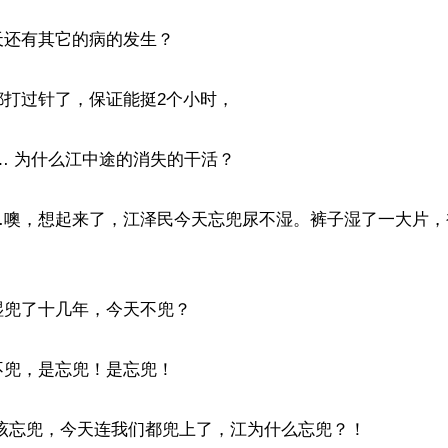
还有其它的病的发生？

打过针了，保证能挺2个小时，

… 为什么江中途的消失的干活？

…噢，想起来了，江泽民今天忘兜尿不湿。裤子湿了一大片，


兜了十几年，今天不兜？

兜，是忘兜！是忘兜！

该忘兜，今天连我们都兜上了，江为什么忘兜？！
