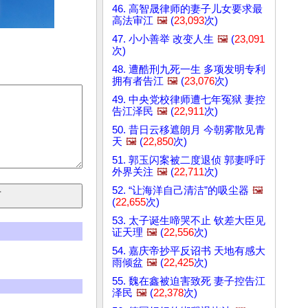
46. 高智晟律师的妻子儿女要求最
高法审江
🖼️
(
23,093
次)
47. 小小善举 改变人生
🖼️
(
23,091
次)
48. 遭酷刑九死一生 多项发明专利
拥有者告江
🖼️
(
23,076
次)
49. 中央党校律师遭七年冤狱 妻控
告江泽民
🖼️
(
22,911
次)
50. 昔日云移遮朗月 今朝雾散见青
天
🖼️
(
22,850
次)
51. 郭玉闪案被二度退侦 郭妻呼吁
外界关注
🖼️
(
22,711
次)
52. “让海洋自己清洁”的吸尘器
🖼️
(
22,655
次)
53. 太子诞生啼哭不止 钦差大臣见
证天理
🖼️
(
22,556
次)
54. 嘉庆帝抄平反诏书 天地有感大
雨倾盆
🖼️
(
22,425
次)
55. 魏在鑫被迫害致死 妻子控告江
泽民
🖼️
(
22,378
次)