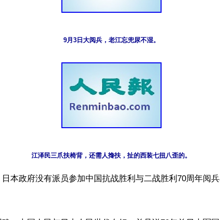
9月3日大阅兵，老江忘兜尿不湿。
江泽民三爪扶椅背，还需人搀扶，扯的西装七扭八歪的。
】日本政府没有派员参加中国抗战胜利与二战胜利70周年阅