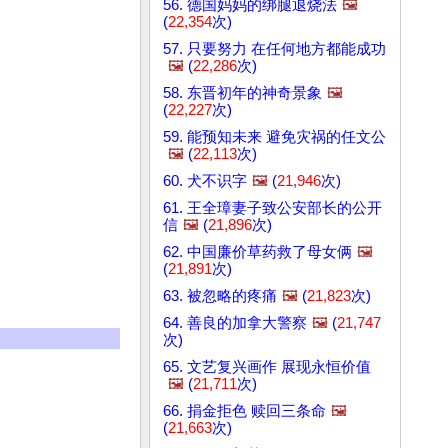
56. 德国妈妈的绑腿退烧法
🖼️
(
22,354
次)
57. 只要努力 在任何地方都能成功
🖼️
(
22,286
次)
58. 东晋初年的神奇景象
🖼️
(
22,227
次)
59. 能预知未来 避免灾祸的任文公
🖼️
(
22,113
次)
60. 犬不识字
🖼️
(
21,946
次)
61. 王全璋妻子致公安部长的公开
信
🖼️
(
21,896
次)
62. 中国廉价草药救了母女俩
🖼️
(
21,891
次)
63. 被忽略的疼痛
🖼️
(
21,823
次)
64. 善良的加拿大警察
🖼️
(
21,747
次)
65. 文艺复兴画作 展现永恒价值
🖼️
(
21,711
次)
66. 捐金拒色 赎回三条命
🖼️
(
21,663
次)