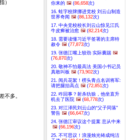
）

你来的
🖼️
(
86,658
次)
16. 蛙字校牌挪进党校 刘云山制造
世界奇闻
🖼️
(
86,132
次)
17. 中央党校校长刘云山惊见江氏
牛皮癣被治愈
🖼️
(
82,214
次)
18. 需要读懂习近平签署的主席特
赦令
🖼️
(
77,873
次)
19. 张德江嘴上较劲 实际囊踹
🖼️
(
76,870
次)
20. 敬神不怕最高法 美国小书记员
真敢叫板
🖼️
(
73,902
次)
21. 阅兵花絮！楞头青点名训将军:
请把腿抬高点
🖼️
(
72,851
次)
22. 咋回事？射杀犰狳，他坐直升
不多。

机去了医院
🖼️
(
68,778
次)
23. 对江泽民刘云山的“父子同落”
警告
🖼️
(
66,647
次)
24. 张德江审议这个提案 悲从中来
🖼️
(
66,196
次)
25. 不可思议！浪漫烛光铸成纯洁