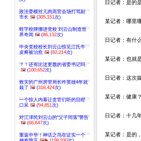
日记者：是的
政法委横丝儿肉高官会场打骂副
市长
🖼️
(
305,151
次)
某记者：哪里哪
蛙字校牌挪进党校 刘云山制造世
界奇闻
🖼️
(
86,132
次)
日记者：有什么
中央党校校长刘云山惊见江氏牛
皮癣被治愈
🖼️
(
82,214
次)
某记者：也就
？！还有比这更蠢的省委书记吗
🖼️
(
100,652
次)
日记者：这次媒
救灾的广州房管局长咋英雄4年就
栽了
🖼️
(
318,424
次)
某记者：健康
一个惊人内幕让贪官们听的目瞪
口呆
🖼️
(
94,851
次)
日记者：十几年
对江泽民刘云山的“父子同落”警告
🖼️
(
66,647
次)
某记者：是的，
重返中华！神话之鸟在证实一个
神奇预言
🖼️▶️
(
198,930
次)