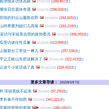
真理报采访张高丽
🖼️
(
288,467
次)
2015/7/20
嘴张召忠退休奇遇
🖼️
(
298,034
次)
2015/7/9
阶段的刘云山履新在即
🖼️
(
264,625
次)
2015/6/30
山跨界重判姐们儿高瑜
🖼️
(
283,219
次)
2015/5/11
C采访与宋祖英合照的政协委员
🖼️
(
306,393
次)
2015/3/6
瓜受访谈任性瓜爹
🖼️
(
313,994
次)
2015/2/9
山最新分工管这一摊儿
🖼️
(
297,536
次)
2014/12/18
平让王岐山先把这解决了
🖼️
(
322,419
次)
2014/11/30
让这个小笑话成了真
🖼️
(
328,422
次)
2014/11/29
更多文章导读：
2015年9月7日
样 宋祖英妖不起来
🖼️
(
97,250
次)
2015/9/9
李长春不停拍照
🖼️
(
341,321
次)
2015/9/8
学家哇呀呀的奇闻
🖼️▶️
(
186,105
次)
2015/9/8