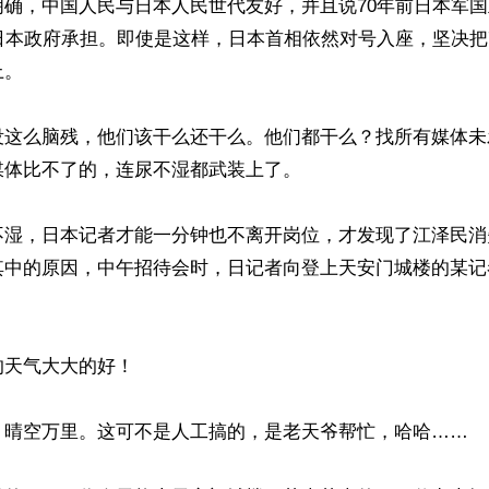
明确，中国人民与日本人民世代友好，并且说70年前日本军
日本政府承担。即使是这样，日本首相依然对号入座，坚决把
。

没这么脑残，他们该干么还干么。他们都干么？找所有媒体未
体比不了的，连尿不湿都武装上了。

不湿，日本记者才能一分钟也不离开岗位，才发现了江泽民消
其中的原因，中午招待会时，日记者向登上天安门城楼的某记
天气大大的好！

，晴空万里。这可不是人工搞的，是老天爷帮忙，哈哈……
