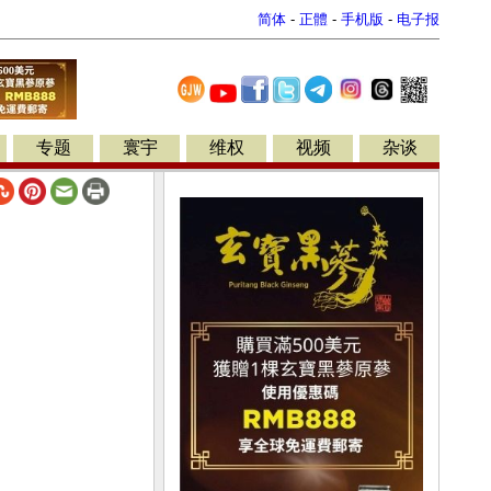
简体
-
正體
-
手机版
-
电子报
专题
寰宇
维权
视频
杂谈