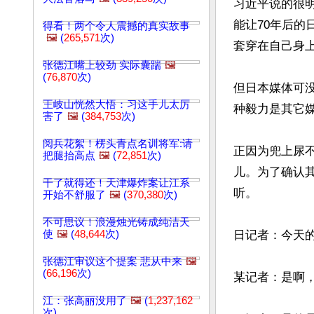
习近平说的很
能让70年后的
得看！两个令人震撼的真实故事
🖼️
(
265,571
次)
套穿在自己身上
张德江嘴上较劲 实际囊踹
🖼️
(
76,870
次)
但日本媒体可
王岐山恍然大悟：习这手儿太厉
种毅力是其它媒
害了
🖼️
(
384,753
次)
阅兵花絮！楞头青点名训将军:请
正因为兜上尿
把腿抬高点
🖼️
(
72,851
次)
儿。为了确认
干了就得还！天津爆炸案让江系
听。

开始不舒服了
🖼️
(
370,380
次)
不可思议！浪漫烛光铸成纯洁天
使
🖼️
(
48,644
次)
日记者：今天的
张德江审议这个提案 悲从中来
🖼️
(
66,196
次)
某记者：是啊
江：张高丽没用了
🖼️
(
1,237,162
次)