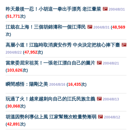
昨天最後一忍！小胡這一拳出手漂亮 老江暈菜
🖼️
2004/8/31
(
51,771
次)
江栽在上海！三個胡錦濤和一個江澤民
🖼️
(
48,569
2004/8/31
次)
高層小道！江臨時取消廣安作秀 中央決定把核心捧下臺
🖼️
(
47,952
次)
2004/8/22
當衆委屈宋祖英！一張老江漂白自己的圖片
🖼️
2004/8/21
(
103,626
次)
瞬間感悟：陽剛之美
(
16,435
次)
2004/8/16
玩過了火！越來越刺向自己的江氏民族主義
🖼️
2004/8/13
(
30,068
次)
胡溫因勢利導佔上風 江家幫幾次較量勢漸弱
🖼️
2004/8/12
(
42,891
次)