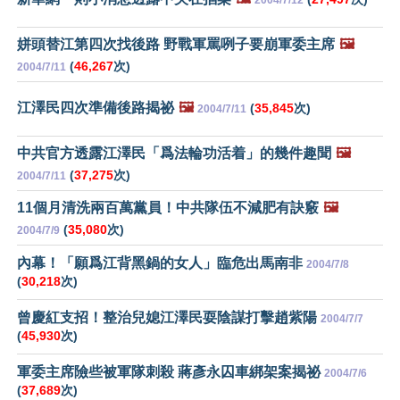
姘頭替江第四次找後路 野戰軍罵咧子要崩軍委主席
🖼️
(
46,267
次)
2004/7/11
江澤民四次準備後路揭祕
🖼️
(
35,845
次)
2004/7/11
中共官方透露江澤民「爲法輪功活着」的幾件趣聞
🖼️
(
37,275
次)
2004/7/11
11個月清洗兩百萬黨員！中共隊伍不減肥有訣竅
🖼️
(
35,080
次)
2004/7/9
內幕！「願爲江背黑鍋的女人」臨危出馬南非
2004/7/8
(
30,218
次)
曾慶紅支招！整治兒媳江澤民耍陰謀打擊趙紫陽
2004/7/7
(
45,930
次)
軍委主席險些被軍隊刺殺 蔣彥永囚車綁架案揭祕
2004/7/6
(
37,689
次)