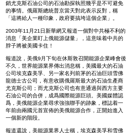
銷尤克斯石油公司的石油勘探執照幾乎是不可避免
的事情。俄羅斯總統普京當天對此表示反對，稱
「這將給人一種印象，政府要搞垮這個企業」。
2003年11月21日新華網又報道一個對中共極不利的
消息「美企業盯上俄能源儲量」，這意味着中共的
脖子將被美國卡住！
報道說，美俄9月下旬在休斯敦召開能源企業峰會後
不久，世界能源業界傳出消息稱，美國最大的石油
公司埃克森美孚、另一家名列前茅的石油巨頭雪佛
龍德士古公司，有意收購俄羅斯最大的石油生產商
尤克斯公司；而尤克斯公司也有意通過與西方主要
石油公司的合併，成爲國際能源巨頭。美國媒體認
爲，美俄能源企業尋求強強聯手的跡象，標誌着一
年前由兩國元首宣佈的美俄能源合作，正開始進入
一個新的階段。
報道還說，美能源業界人士稱，埃克森美孚和雪佛