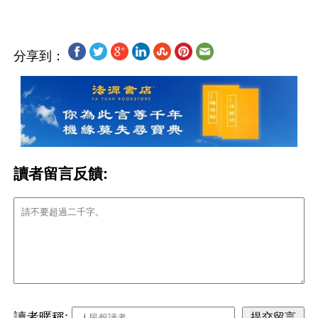
分享到：
讀者留言反饋:
讀者暱稱: