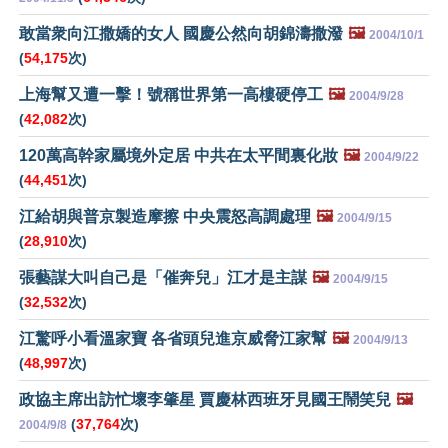
敢當衆向江撒嬌的女人 國慶公然向胡錦濤撒潑
🖼️
2004/10/1
(
54,175
次)
上海幫又遭一擊！號稱世界第一高樓硬停工
🖼️
2004/9/28
(
42,082
次)
120萬高幹家屬境外定居 中共在太平間裏化妝
🖼️
2004/9/22
(
44,451
次)
江給胡與普京製造摩擦 中央震怒高調處理
🖼️
2004/9/15
(
28,910
次)
張藝謀大叫自己是「催奔兒」江才是主謀
🖼️
2004/9/15
(
32,532
次)
江驚呼小看溫家寶 各省頭兒進京威脅江家幫
🖼️
2004/9/13
(
48,997
次)
政協主席出訪忙壞李肇星 賈慶林西班牙見國王鬧笑兒
🖼️
(
37,764
次)
2004/9/8