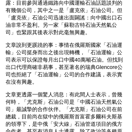
露：目前參與通過鐵路向中國運輸石油話題談判的
有幾個公司，其中之一是「盧克依」石油公司。但
「盧克依」石油公司迅速出面闢謠：向中國出口石
油非常不盈利。另一家「蘇勒古特石油天然氣公
司」也緊跟其後表示對此毫無興趣。
文章說到更蹊蹺的事：事情在俄羅斯國家「石油運
輸」公司挺身而出之後出現轉機，「石油運輸」公
司表示可以保證每月出口中國40萬噸石油。但找到
出口代理商確非易事，甚至著名的瑞典Glencore公
司也拒絕了「石油運輸」公司的合作建議，表示實
在沒有興趣。
文章更透露一個驚人消息：有此間人士表示，曾幾
何時，「尤克斯」石油公司是「中國石油天然氣公
司」最誠摯的合作伙伴。「尤克斯」石油公司在前
總裁，目前尚在獄中的俄羅斯首富霍多爾科夫斯基
的領導下，是中俄「安大線」石油管道項目的俄方
合作者。甚至有消息人士透露，除了政治等各種原