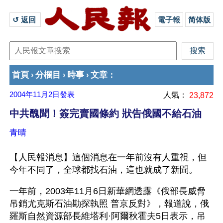
↺ 返回 
電子報
简体版
首頁
分欄目
時事
文章
›
›
›
：
2004年11月2日
發表
人氣：
23,872
中共醜聞！簽完賣國條約 狀告俄國不給石油
青晴
【人民報消息】這個消息在一年前沒有人重視，但
今年不同了，全球都找石油，這也就成了新聞。
一年前，2003年11月6日新華網透露《俄部長威脅
吊銷尤克斯石油勘探執照 普京反對》，報道說，俄
羅斯自然資源部長維塔利·阿爾秋霍夫5日表示，吊