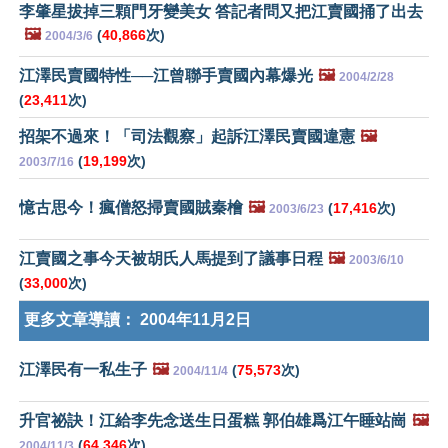
李肇星拔掉三顆門牙變美女 答記者問又把江賣國捅了出去
🖼️
(
40,866
次)
2004/3/6
江澤民賣國特性──江曾聯手賣國內幕爆光
🖼️
2004/2/28
(
23,411
次)
招架不過來！「司法觀察」起訴江澤民賣國違憲
🖼️
(
19,199
次)
2003/7/16
憶古思今！瘋僧怒掃賣國賊秦檜
🖼️
(
17,416
次)
2003/6/23
江賣國之事今天被胡氏人馬提到了議事日程
🖼️
2003/6/10
(
33,000
次)
更多文章導讀：
2004年11月2日
江澤民有一私生子
🖼️
(
75,573
次)
2004/11/4
升官祕訣！江給李先念送生日蛋糕 郭伯雄爲江午睡站崗
🖼️
(
64,346
次)
2004/11/3