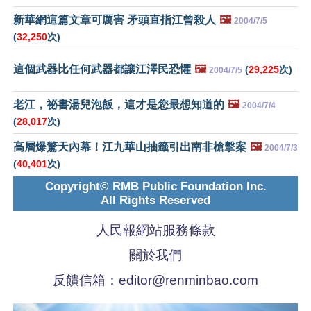
新華網這篇文章可厲害 矛頭直指江曾殺人
🖼️
2004/7/5
(
32,250
次)
這個武器比任何武器都讓江澤民恐懼
🖼️
(
29,225
次)
2004/7/5
老江，祕書湯兒泡飯，這才是您最想知道的
🖼️
2004/7/4
(
28,017
次)
高層爆驚天內幕！江九華山抽籤引出南非槍擊案
🖼️
2004/7/3
(
40,401
次)
Copyright© RMB Public Foundation Inc.
All Rights Reserved
人民報網站服務條款
關於我們
反饋信箱：
editor@renminbao.com