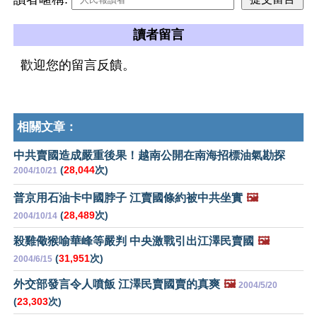
讀者留言
歡迎您的留言反饋。
相關文章：
中共賣國造成嚴重後果！越南公開在南海招標油氣勘探
(
28,044
次)
2004/10/21
普京用石油卡中國脖子 江賣國條約被中共坐實
🖼️
(
28,489
次)
2004/10/14
殺雞儆猴喻華峰等嚴判 中央激戰引出江澤民賣國
🖼️
(
31,951
次)
2004/6/15
外交部發言令人噴飯 江澤民賣國賣的真爽
🖼️
2004/5/20
(
23,303
次)