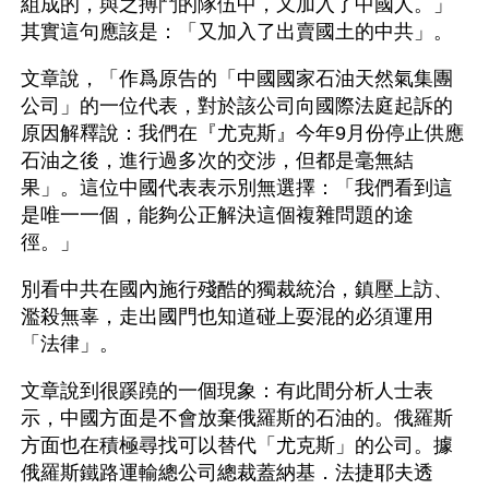
組成的，與之搏鬥的隊伍中，又加入了中國人。」
其實這句應該是：「又加入了出賣國土的中共」。
文章說，「作爲原告的「中國國家石油天然氣集團
公司」的一位代表，對於該公司向國際法庭起訴的
原因解釋說：我們在『尤克斯』今年9月份停止供應
石油之後，進行過多次的交涉，但都是毫無結
果」。這位中國代表表示別無選擇：「我們看到這
是唯一一個，能夠公正解決這個複雜問題的途
徑。」
別看中共在國內施行殘酷的獨裁統治，鎮壓上訪、
濫殺無辜，走出國門也知道碰上耍混的必須運用
「法律」。
文章說到很蹊蹺的一個現象：有此間分析人士表
示，中國方面是不會放棄俄羅斯的石油的。俄羅斯
方面也在積極尋找可以替代「尤克斯」的公司。據
俄羅斯鐵路運輸總公司總裁蓋納基．法捷耶夫透