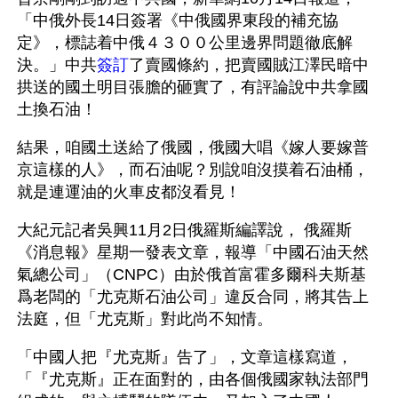
「中俄外長14日簽署《中俄國界東段的補充協
定》，標誌着中俄４３００公里邊界問題徹底解
決。」中共
簽訂
了賣國條約，把賣國賊江澤民暗中
拱送的國土明目張膽的砸實了，有評論說中共拿國
土換石油！
結果，咱國土送給了俄國，俄國大唱《嫁人要嫁普
京這樣的人》，而石油呢？別說咱沒摸着石油桶，
就是連運油的火車皮都沒看見！
大紀元記者吳興11月2日俄羅斯編譯說， 俄羅斯
《消息報》星期一發表文章，報導「中國石油天然
氣總公司」（CNPC）由於俄首富霍多爾科夫斯基
爲老闆的「尤克斯石油公司」違反合同，將其告上
法庭，但「尤克斯」對此尚不知情。
「中國人把『尤克斯』告了」，文章這樣寫道，
「『尤克斯』正在面對的，由各個俄國家執法部門