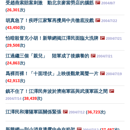
受趙燕索賠案刺激 動北京麥當勞店的腦筋
🖼️
2004/8/7
(
26,301
次)
胡真急了！疾呼江家幫再攪局中共徹底沒戲
🖼️
2004/7/22
(
43,450
次)
怕暗殺冒充小胡！新華網揭江澤民面臨大洗牌
🖼️
2004/7/21
(
29,508
次)
江過繼三個「親兒」 陸軍成了後孃養的
🖼️
2004/7/21
(
24,863
次)
爲裸而裸！「十面埋伏」上映後觀衆罵聲一片
🖼️
2004/7/19
(
42,913
次)
鎮不住了！江澤民奔波於濟南軍區與武漢軍區之間
🖼️
(
38,439
次)
2004/7/14
江澤民和瀋陽軍區關係緊張
🖼️
(
36,723
次)
2004/7/12
新華網一則小消息透露中央在掐架
🖼️
(
27,497
次)
2004/7/12