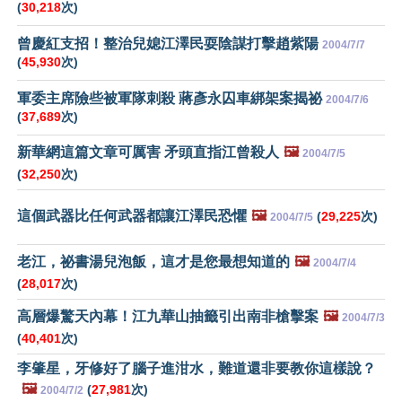
(
30,218
次)
曾慶紅支招！整治兒媳江澤民耍陰謀打擊趙紫陽
2004/7/7
(
45,930
次)
軍委主席險些被軍隊刺殺 蔣彥永囚車綁架案揭祕
2004/7/6
(
37,689
次)
新華網這篇文章可厲害 矛頭直指江曾殺人
🖼️
2004/7/5
(
32,250
次)
這個武器比任何武器都讓江澤民恐懼
🖼️
(
29,225
次)
2004/7/5
老江，祕書湯兒泡飯，這才是您最想知道的
🖼️
2004/7/4
(
28,017
次)
高層爆驚天內幕！江九華山抽籤引出南非槍擊案
🖼️
2004/7/3
(
40,401
次)
李肇星，牙修好了腦子進泔水，難道還非要教你這樣說？
🖼️
(
27,981
次)
2004/7/2