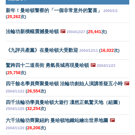
新年！曼哈頓警察的「一個非常意外的驚喜」
2005/1/1
(
20,262
次)
法輪功新橫幅震撼曼哈頓
🖼️
(
25,441
次)
2004/12/27
《九評共產黨》在曼哈頓大受歡迎
(
16,022
次)
2004/12/11
驚跨四十二道長街 勇氣長城再現曼哈頓
🖼️
2004/11/23
(
25,758
次)
四千餘名學員齊聚曼哈頓 法輪功創始人演講答疑五小時
🖼️
(
26,554
次)
2004/11/22
四千法輪功學員曼哈頓大遊行 凜然正氣驚天地（組圖）
(
32,254
次)
2004/11/20
六千法輪功齊聚紐約 曼哈頓地鐵站繪出世界地圖
🖼️
(
28,206
次)
2004/11/20