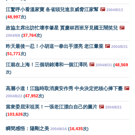
江驚呼小看溫家寶 各省頭兒進京威脅江家幫
🖼️
2004/9/13
(
48,997
次)
政協主席出訪忙壞李肇星 賈慶林西班牙見國王鬧笑兒
🖼️
(
37,764
次)
2004/9/8
昨天最後一忍！小胡這一拳出手漂亮 老江暈菜
🖼️
2004/8/31
(
51,771
次)
江栽在上海！三個胡錦濤和一個江澤民
🖼️
(
48,569
2004/8/31
次)
高層小道！江臨時取消廣安作秀 中央決定把核心捧下臺
🖼️
(
47,952
次)
2004/8/22
當衆委屈宋祖英！一張老江漂白自己的圖片
🖼️
2004/8/21
(
103,626
次)
瞬間感悟：陽剛之美
(
16,435
次)
2004/8/16