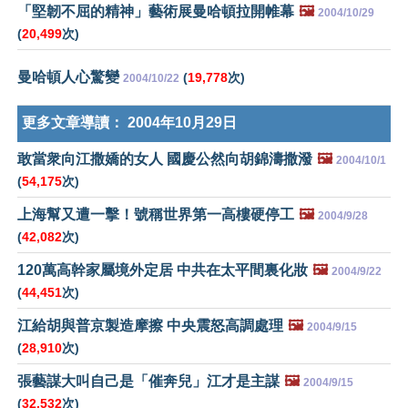
「堅韌不屈的精神」藝術展曼哈頓拉開帷幕
🖼️
2004/10/29
(
20,499
次)
曼哈頓人心驚變
(
19,778
次)
2004/10/22
更多文章導讀：
2004年10月29日
敢當衆向江撒嬌的女人 國慶公然向胡錦濤撒潑
🖼️
2004/10/1
(
54,175
次)
上海幫又遭一擊！號稱世界第一高樓硬停工
🖼️
2004/9/28
(
42,082
次)
120萬高幹家屬境外定居 中共在太平間裏化妝
🖼️
2004/9/22
(
44,451
次)
江給胡與普京製造摩擦 中央震怒高調處理
🖼️
2004/9/15
(
28,910
次)
張藝謀大叫自己是「催奔兒」江才是主謀
🖼️
2004/9/15
(
32,532
次)