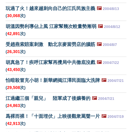
玩過了火！越來越刺向自己的江氏民族主義
🖼️
2004/8/13
(
30,068
次)
胡溫因勢利導佔上風 江家幫幾次較量勢漸弱
🖼️
2004/8/12
(
42,891
次)
受趙燕索賠案刺激 動北京麥當勞店的腦筋
🖼️
2004/8/7
(
26,301
次)
胡真急了！疾呼江家幫再攪局中共徹底沒戲
🖼️
2004/7/22
(
43,450
次)
怕暗殺冒充小胡！新華網揭江澤民面臨大洗牌
🖼️
2004/7/21
(
29,508
次)
江過繼三個「親兒」 陸軍成了後孃養的
🖼️
2004/7/21
(
24,863
次)
爲裸而裸！「十面埋伏」上映後觀衆罵聲一片
🖼️
2004/7/19
(
42,913
次)