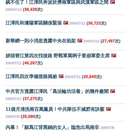
鎮不住了！江澤民奔波於濟南軍區與武漢軍區之間
🖼️
(
38,439
次)
2004/7/14
江澤民和瀋陽軍區關係緊張
🖼️
(
36,723
次)
2004/7/12
新華網一則小消息透露中央在掐架
🖼️
(
27,497
次)
2004/7/12
姘頭替江第四次找後路 野戰軍罵咧子要崩軍委主席
🖼️
(
46,267
次)
2004/7/11
江澤民四次準備後路揭祕
🖼️
(
35,845
次)
2004/7/11
中共官方透露江澤民「爲法輪功活着」的幾件趣聞
🖼️
(
37,275
次)
2004/7/11
11個月清洗兩百萬黨員！中共隊伍不減肥有訣竅
🖼️
(
35,080
次)
2004/7/9
內幕！「願爲江背黑鍋的女人」臨危出馬南非
2004/7/8