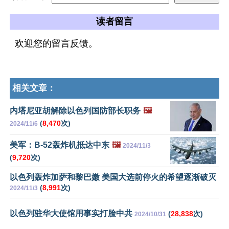
读者留言
欢迎您的留言反馈。
相关文章：
内塔尼亚胡解除以色列国防部长职务
🖼️
(
8,470
次)
2024/11/6
美军：B-52轰炸机抵达中东
🖼️
2024/11/3
(
9,720
次)
以色列轰炸加萨和黎巴嫩 美国大选前停火的希望逐渐破灭
(
8,991
次)
2024/11/3
以色列驻华大使馆用事实打脸中共
(
28,838
次)
2024/10/31