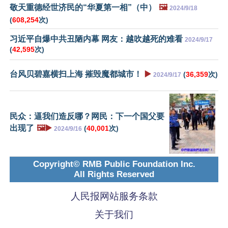
敬天重德经世济民的“华夏第一相”（中）
🖼️
2024/9/18
(
608,254
次)
习近平自爆中共丑陋内幕 网友：越吹越死的难看
2024/9/17
(
42,595
次)
台风贝碧嘉横扫上海 摧毁魔都城市！
▶️
(
36,359
次)
2024/9/17
民众：逼我们造反哪？网民：下一个国父要
出现了
🖼️▶️
(
40,001
次)
2024/9/16
Copyright© RMB Public Foundation Inc.
All Rights Reserved
人民报网站服务条款
关于我们