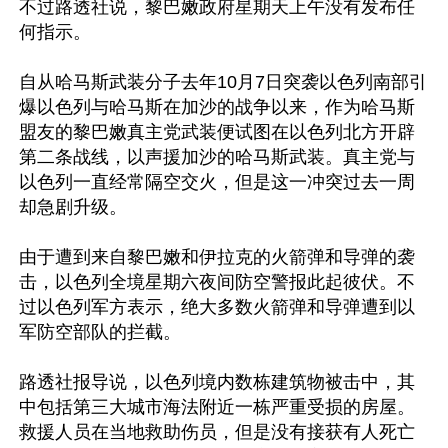
不过路透社说，黎巴嫩政府星期天上午没有发布任
何指示。

自从哈马斯武装分子去年10月7日突袭以色列南部引
爆以色列与哈马斯在加沙的战争以来，作为哈马斯
盟友的黎巴嫩真主党武装便试图在以色列北方开辟
第二条战线，以声援加沙的哈马斯武装。真主党与
以色列一直经常隔空交火，但是这一冲突过去一周
却急剧升级。

由于遭到来自黎巴嫩和伊拉克的火箭弹和导弹的袭
击，以色列全境星期六夜间防空警报此起彼伏。不
过以色列军方表示，绝大多数火箭弹和导弹遭到以
军防空部队的拦截。

路透社报导说，以色列境内数栋建筑物被击中，其
中包括第三大城市海法附近一栋严重受损的房屋。
救援人员在当地救助伤员，但是没有接获有人死亡