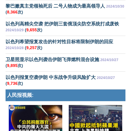
黎巴嫩真主党领袖死后 二号人物成为最高领导人
2024/10/30
(
8,366
次)
以色列高精尖空袭 把伊朗三套俄顶尖防空系统打成废铁
(
9,655
次)
2024/10/29
以色列希望报复攻击的针对性目标将限制伊朗的回应
(
9,257
次)
2024/10/28
卫星照显示以色列袭击伊朗飞弹燃料混合设施
2024/10/27
(
9,895
次)
以色列报复空袭伊朗 中东战争升级风险扩大
2024/10/27
(
9,736
次)
人民报视频: