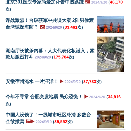
北京301医院专家尚爱加讣告中透蹊跷
🖼️
(
46,170
2024/9/20
次)
谍战激烈！台破获军中共谍大案 2陆男偷渡
台湾试探海防？
🖼️
(
33,461
次)
2024/9/20
湖南厅长被杀内幕：人大代表化妆潜入，索
款后激烈打斗
(
175,784
次)
2024/9/20
安徽宿州淹水 一片汪洋！
▶️
(
37,733
次)
2024/9/20
今年不寻常 合肥突发地震 民众恐慌！
▶️
(
34,916
2024/9/20
次)
中国人没钱了！一线城市旺区冷清 多数台
企欲撤离
🖼️▶️
(
35,552
次)
2024/9/19