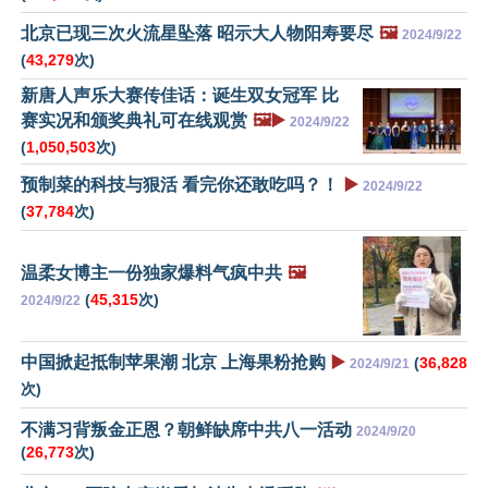
北京已现三次火流星坠落 昭示大人物阳寿要尽
🖼️
2024/9/22
(
43,279
次)
新唐人声乐大赛传佳话：诞生双女冠军 比
赛实况和颁奖典礼可在线观赏
🖼️▶️
2024/9/22
(
1,050,503
次)
预制菜的科技与狠活 看完你还敢吃吗？！
▶️
2024/9/22
(
37,784
次)
温柔女博主一份独家爆料气疯中共
🖼️
(
45,315
次)
2024/9/22
中国掀起抵制苹果潮 北京 上海果粉抢购
▶️
(
36,828
2024/9/21
次)
不满习背叛金正恩？朝鲜缺席中共八一活动
2024/9/20
(
26,773
次)