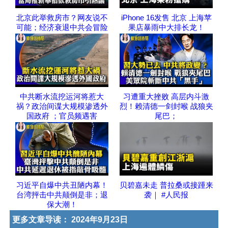
北京此举救房市？网友说不
iPhone 16发售 北京 上海苹
可能；经济衰退中共会冒险
果店暴雨中大排长龙！
中共断水流挖运河将惹大
习遭重大挫败 高层内斗激
祸？政治间谍大规模渗透外
烈！赖清德一剑封喉 战狼夹
国政府 ；官员频遇害
尾巴；
习近平自爆中共丑陋内幕！
贝碧嘉未走 普拉桑或接踵来
台湾抨击中共颠倒是非；退
袭｜ #人民报
保大潮！
更多文章导读：
2024年9月23日