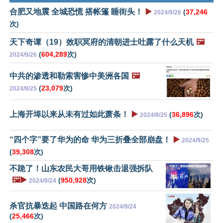
合肥又地震 全城恐慌 搭帐篷 睡街头！
▶️
(
37,246
2024/9/26
次)
天下奇谭（19）效职冥府的清朝进士吐露了什么天机
🖼️
(
604,289
次)
2024/9/26
中共的渗透和勒索害惨中美洲各国
🖼️
(
23,079
次)
2024/9/25
上海开埠以来从未有过如此萧条！
▶️
(
36,896
次)
2024/9/25
“四个字”要了华为的命 华为三折叠全部崩盘！
▶️
2024/9/25
(
39,308
次)
不跪了！山东农民大哥用铁锹击退强拆队
🖼️▶️
(
950,928
次)
2024/9/24
杀官抗暴迭起 中国路在何方
2024/9/24
(
25,466
次)