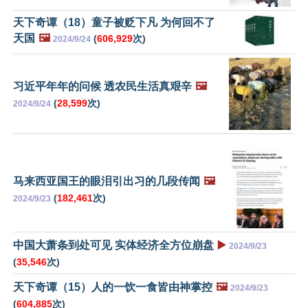
天下奇谭（18）童子被贬下凡 为何回不了
天国
🖼️
(
606,929
次)
2024/9/24
习近平年年的问候 透农民生活真艰辛
🖼️
(
28,599
次)
2024/9/24
马来西亚国王的眼泪引出习的几段传闻
🖼️
(
182,461
次)
2024/9/23
中国大萧条到处可见 实体经济全方位崩盘
▶️
2024/9/23
(
35,546
次)
天下奇谭（15）人的一饮一食皆由神掌控
🖼️
2024/9/23
(
604,885
次)