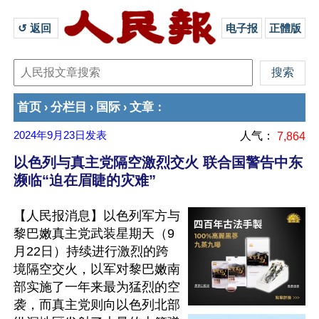
↺ 返回 
电子报
正體版
首页
分栏目
国际
文章
›
›
›
：
2024年9月23日
发表
人气：
7,864
以色列与真主党隔空激烈交火 联合国警告中东
濒临“迫在眉睫的灾难”
【人民报消息】以色列军方与
黎巴嫩真主党武装星期天（9
月22日）持续进行激烈的跨
境隔空交火，以军对黎巴嫩南
部实施了一年来最为猛烈的空
袭，而真主党则向以色列北部