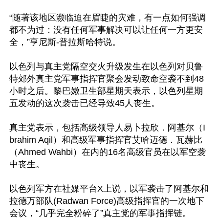
“随著该地区濒临迫在眉睫的灾难，有一点如何强调
都不为过：没有任何军事解决可以让任何一方更安
全，”亨尼斯-普拉斯哈特说。

以色列与真主党隔空交火升级发生在以色列对贝鲁
特郊外真主党军事指挥官聚会发动致命空袭不到48
小时之后。黎巴嫩卫生部星期天表示，以色列星期
五发动的这次袭击已经导致45人丧生。

真主党表示，包括高级领导人易卜拉欣．阿基尔（I
brahim Aqil）和高级军事指挥官艾哈迈德．瓦赫比
（Ahmed Wahbi）在内的16名高级官员在以军空袭
中丧生。

以色列军方在社媒平台X上说，以军袭击了阿基尔和
拉德万部队(Radwan Force)高级指挥官的一次地下
会议，“几乎完全粉碎了”真主党的军事指挥链。
