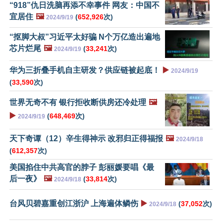
“918”仇日洗脑再添不幸事件 网友：中国不
宜居住
🖼️
(
652,926
次)
2024/9/19
“抠脚大叔”习近平太好骗 N个万亿造出遍地
芯片烂尾
🖼️
(
33,241
次)
2024/9/19
华为三折叠手机自主研发？供应链被起底！
▶️
2024/9/19
(
33,590
次)
世界无奇不有 银行拒收断供房还冷处理
🖼️
▶️
(
648,469
次)
2024/9/19
天下奇谭（12）辛生得神示 改邪归正得福报
🖼️
2024/9/18
(
612,357
次)
美国掐住中共高官的脖子 彭丽媛要唱《最
后一夜》
🖼️
(
33,814
次)
2024/9/18
台风贝碧嘉重创江浙沪 上海遍体鳞伤
▶️
(
37,052
次)
2024/9/18