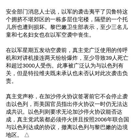
安全部门消息人士说，以军的袭击夷平了贝鲁特这
个拥挤不堪郊区的一栋多层住宅楼，隔壁的一个托
儿所也遭到损坏。黎巴嫩卫生部表示，至少三名儿
童和七名妇女也在以军空袭中丧生。

在以军星期五发动空袭前，真主党广泛使用的传呼
机和对讲机接连两天纷纷爆炸，至少导致39人死亡
和超过3000人受伤。此事被广泛认为与以色列有
关，但是特拉维夫既未承认也未否认对此次袭击负
责。

真主党声称，在加沙停火协议签署前它不会停止袭
击以色列，而美国官员指出停火协议一时仍无法达
成共识。以色列则要求无论加沙停火协议能否达
成，真主党武装都必须停火拼且按照2006年联合国
与以色列达成的协议，撤离以色列与黎巴嫩的边境