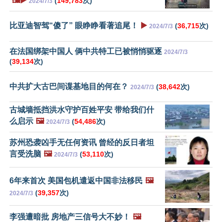
🖼️▶️
(
149,783
次)
2024/7/3
比亚迪智驾“傻了” 眼睁睁看著追尾！
▶️
(
36,715
次)
2024/7/3
在法国绑架中国人 俩中共特工已被悄悄驱逐
2024/7/3
(
39,134
次)
中共扩大古巴间谍基地目的何在？
(
38,642
次)
2024/7/3
古城墙抵挡洪水守护百姓平安 带给我们什
么启示
🖼️
(
54,486
次)
2024/7/3
苏州恐袭凶手无任何资讯 曾经的反日者坦
言受洗脑
🖼️
(
53,110
次)
2024/7/3
6年来首次 美国包机遣返中国非法移民
🖼️
(
39,357
次)
2024/7/3
李强遭暗批 房地产三信号大不妙！
🖼️