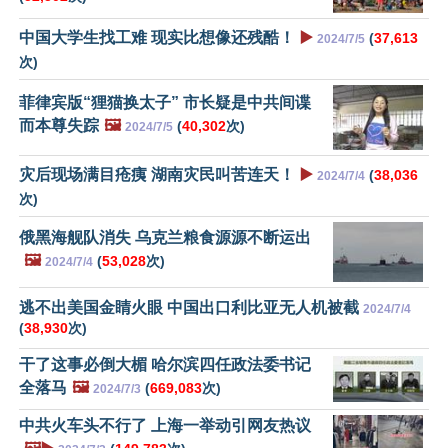
中国大学生找工难 现实比想像还残酷！
▶️
(
37,613
2024/7/5
次)
菲律宾版“狸猫换太子” 市长疑是中共间谍
而本尊失踪
🖼️
(
40,302
次)
2024/7/5
灾后现场满目疮痍 湖南灾民叫苦连天！
▶️
(
38,036
2024/7/4
次)
俄黑海舰队消失 乌克兰粮食源源不断运出
🖼️
(
53,028
次)
2024/7/4
逃不出美国金睛火眼 中国出口利比亚无人机被截
2024/7/4
(
38,930
次)
干了这事必倒大楣 哈尔滨四任政法委书记
全落马
🖼️
(
669,083
次)
2024/7/3
中共火车头不行了 上海一举动引网友热议