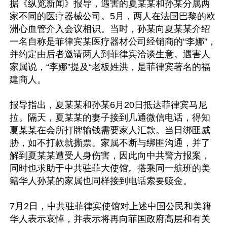
据《纵览新闻》报导，遇害的夏某某和孙某分属两
家不同的医疗器械公司。5月，两人在法国巴黎的欧
洲心血管介入会议相识。当时，孙某向夏某某介绍
一名自称是菲律宾某医疗器材公司经销商的“李娜”，
并约定由后者邀请两人到菲律宾洽谈生意。遇害人
家属说，“李娜”提及“老板姓洪，是菲律宾著名的福
建商人。

报导指出，夏某某和孙某6月20日抵达菲律宾马尼
拉。隔天，夏某某的妻子接到几通微信电话，得知
夏某某在会所打牌输钱需要家人汇款。当日绑匪威
胁，如不打款就撕票。家属不断与绑匪沟通，并了
解到夏某某遭受人身伤害，因此向中共警方报案，
同时也求助于中共驻菲大使馆。搭乘同一航班的美
籍华人孙某的家属也同样接到电话索要赎金。

7月2日，中共驻菲律宾使馆对上述中国公民和美籍
华人表示哀悼，并表示将再向菲国政府高层和有关