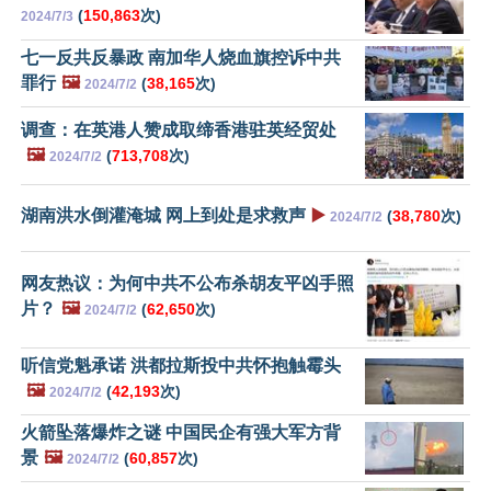
(
150,863
次)
2024/7/3
七一反共反暴政 南加华人烧血旗控诉中共
罪行
🖼️
(
38,165
次)
2024/7/2
调查：在英港人赞成取缔香港驻英经贸处
🖼️
(
713,708
次)
2024/7/2
湖南洪水倒灌淹城 网上到处是求救声
▶️
(
38,780
次)
2024/7/2
网友热议：为何中共不公布杀胡友平凶手照
片？
🖼️
(
62,650
次)
2024/7/2
听信党魁承诺 洪都拉斯投中共怀抱触霉头
🖼️
(
42,193
次)
2024/7/2
火箭坠落爆炸之谜 中国民企有强大军方背
景
🖼️
(
60,857
次)
2024/7/2