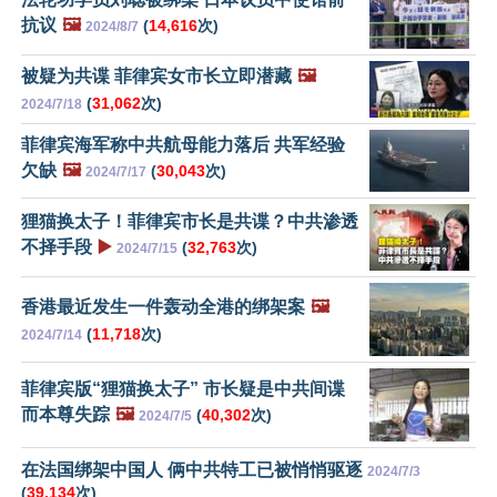
抗议
🖼️
(
14,616
次)
2024/8/7
被疑为共谍 菲律宾女市长立即潜藏
🖼️
(
31,062
次)
2024/7/18
菲律宾海军称中共航母能力落后 共军经验
欠缺
🖼️
(
30,043
次)
2024/7/17
狸猫换太子！菲律宾市长是共谍？中共渗透
不择手段
▶️
(
32,763
次)
2024/7/15
香港最近发生一件轰动全港的绑架案
🖼️
(
11,718
次)
2024/7/14
菲律宾版“狸猫换太子” 市长疑是中共间谍
而本尊失踪
🖼️
(
40,302
次)
2024/7/5
在法国绑架中国人 俩中共特工已被悄悄驱逐
2024/7/3
(
39,134
次)