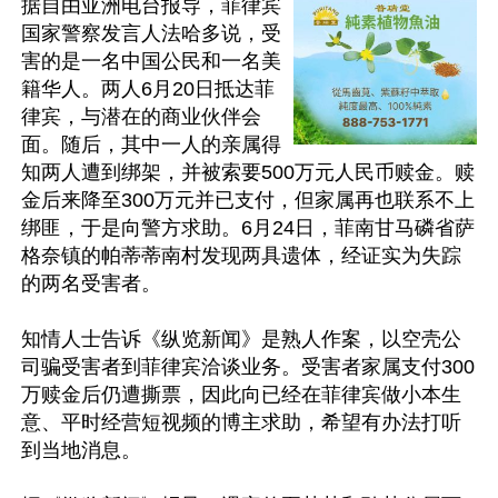
据自由亚洲电台报导，菲律宾
国家警察发言人法哈多说，受
害的是一名中国公民和一名美
籍华人。两人6月20日抵达菲
律宾，与潜在的商业伙伴会
面。随后，其中一人的亲属得
知两人遭到绑架，并被索要500万元人民币赎金。赎
金后来降至300万元并已支付，但家属再也联系不上
绑匪，于是向警方求助。6月24日，菲南甘马磷省萨
格奈镇的帕蒂蒂南村发现两具遗体，经证实为失踪
的两名受害者。

知情人士告诉《纵览新闻》是熟人作案，以空壳公
司骗受害者到菲律宾洽谈业务。受害者家属支付300
万赎金后仍遭撕票，因此向已经在菲律宾做小本生
意、平时经营短视频的博主求助，希望有办法打听
到当地消息。
