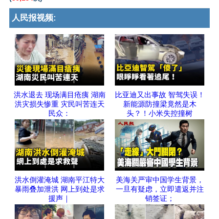
人民报视频:
洪水退去 现场满目疮痍 湖南
比亚迪又出事故 智驾失误！
洪灾损失惨重 灾民叫苦连天
新能源防撞梁竟然是木
民众：
头？！小米失控撞树
洪水倒灌淹城 湖南平江特大
美海关严审中国学生背景，
暴雨叠加泄洪 网上到处是求
一旦有疑虑，立即遣返并注
援声｜
销签证；