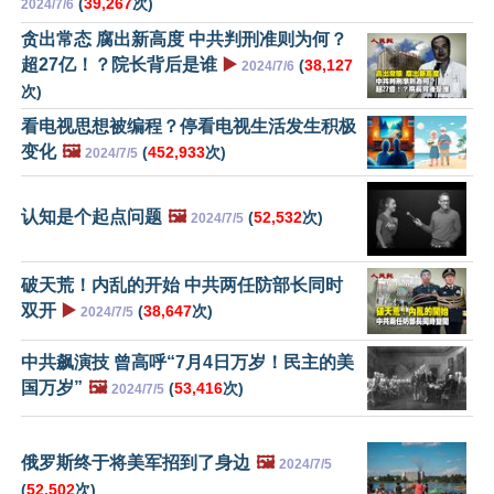
(
39,267
次)
2024/7/6
贪出常态 腐出新高度 中共判刑准则为何？
超27亿！？院长背后是谁
▶️
(
38,127
2024/7/6
次)
看电视思想被编程？停看电视生活发生积极
变化
🖼️
(
452,933
次)
2024/7/5
认知是个起点问题
🖼️
(
52,532
次)
2024/7/5
破天荒！内乱的开始 中共两任防部长同时
双开
▶️
(
38,647
次)
2024/7/5
中共飙演技 曾高呼“7月4日万岁！民主的美
国万岁”
🖼️
(
53,416
次)
2024/7/5
俄罗斯终于将美军招到了身边
🖼️
2024/7/5
(
52,502
次)