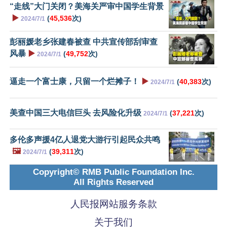
“走线”大门关闭？美海关严审中国学生背景
▶️
(
45,536
次)
2024/7/1
彭丽媛老乡张建春被查 中共宣传部刮审查
风暴
▶️
(
49,752
次)
2024/7/1
逼走一个富士康，只留一个烂摊子！
▶️
(
40,383
次)
2024/7/1
美查中国三大电信巨头 去风险化升级
(
37,221
次)
2024/7/1
多伦多声援4亿人退党大游行引起民众共鸣
🖼️
(
39,311
次)
2024/7/1
Copyright© RMB Public Foundation Inc.
All Rights Reserved
人民报网站服务条款
关于我们