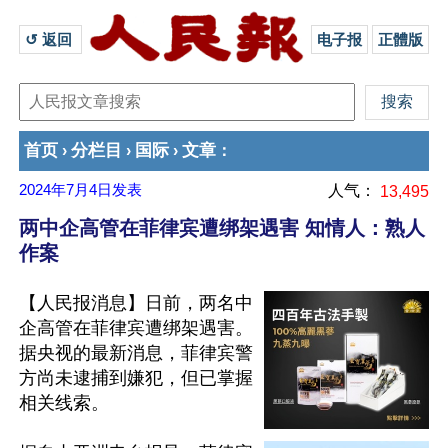
↺ 返回 
电子报
正體版
首页
分栏目
国际
文章
›
›
›
：
2024年7月4日
发表
人气：
13,495
两中企高管在菲律宾遭绑架遇害 知情人：熟人
作案
【人民报消息】日前，两名中
企高管在菲律宾遭绑架遇害。
据央视的最新消息，菲律宾警
方尚未逮捕到嫌犯，但已掌握
相关线索。
