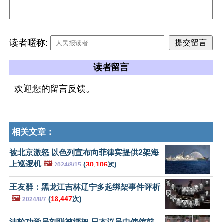
读者暱称:
读者留言
欢迎您的留言反馈。
相关文章：
被北京激怒 以色列宣布向菲律宾提供2架海
上巡逻机
🖼️
(
30,106
次)
2024/8/15
王友群：黑龙江吉林辽宁多起绑架事件评析
🖼️
(
18,447
次)
2024/8/7
法轮功学员刘聪被绑架 日本议员中使馆前