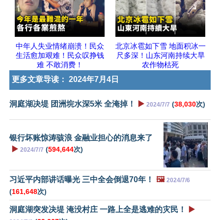
中年人失业情绪崩溃！民众
北京冰雹如下雪 地面积冰一
生活愈加艰难！民众叹挣钱
尺多深！山东河南持续大旱
难 不敢消费！
农作物枯死
更多文章导读：
2024年7月4日
洞庭湖决堤 团洲垸水深5米 全淹掉！
▶️
(
38,030
次)
2024/7/7
银行坏账惊涛骇浪 金融业担心的消息来了
▶️
(
594,644
次)
2024/7/7
习近平内部讲话曝光 三中全会倒退70年！
🖼️
2024/7/6
(
161,648
次)
洞庭湖突发决堤 淹没村庄 一路上全是逃难的灾民！
▶️