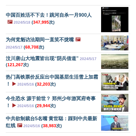
中国百姓活不下去！跳河自杀一月900人
🖼️
(
347,995
次)
2024/5/18
为何党魁访法期间一直笑不拢嘴
🖼️
(
68,708
次)
2024/5/17
汶川唐山大地震皆出现“阴兵借道”
2024/5/17
(
121,267
次)
热门高铁票价反应出中国基层生活雪上加霜
！
▶️
(
32,203
次)
2024/5/16
今生恐水 源于前世？ 郑州少年游冥府奇事
！
▶️
(
29,944
次)
2024/5/16
中共欲制裁台5名嘴 黄世聪：踩到中共最新
红线
🖼️
(
38,983
次)
2024/5/16