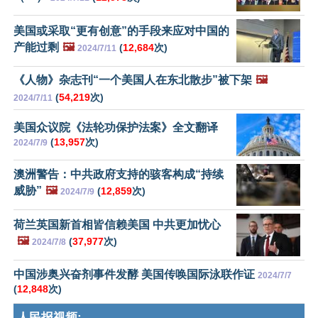
美国或采取“更有创意”的手段来应对中国的
产能过剩
🖼️
(
12,684
次)
2024/7/11
《人物》杂志刊“一个美国人在东北散步”被下架
🖼️
(
54,219
次)
2024/7/11
美国众议院《法轮功保护法案》全文翻译
(
13,957
次)
2024/7/9
澳洲警告：中共政府支持的骇客构成“持续
威胁”
🖼️
(
12,859
次)
2024/7/9
荷兰英国新首相皆信赖美国 中共更加忧心
🖼️
(
37,977
次)
2024/7/8
中国涉奥兴奋剂事件发酵 美国传唤国际泳联作证
2024/7/7
(
12,848
次)
人民报视频: