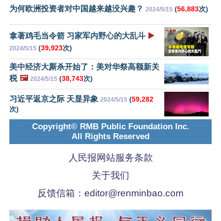
为何欧洲投资者对中国越来越没兴趣？
(
56,883
次)
2024/5/15
拿著鸡毛当令箭 习家军内野心的大乱斗
▶️
(
39,923
次)
2024/5/15
美中经济大厮杀开始了：美对华祭高额新关
税
🖼️
(
38,743
次)
2024/5/15
习近平返京之际 天显异象
(
59,282
2024/5/15
次)
Copyright© RMB Public Foundation Inc.
All Rights Reserved
人民报网站服务条款
关于我们
反馈信箱：
editor@renminbao.com