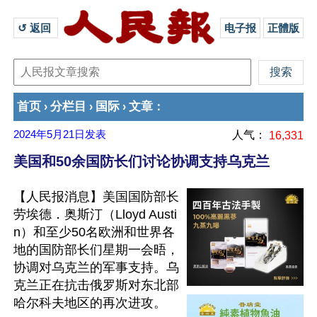
↺ 返回 
电子报
正體版
首页
分栏目
国际
文章
›
›
›
：
2024年5月21日
发表
人气：
16,331
美国和50余国防长们讨论协调支持乌克兰
【人民报消息】美国国防部长
劳埃德．奥斯汀（Lloyd Austi
n）和至少50名欧洲和世界各
地的国防部长们星期一会晤，
协调对乌克兰的军事支持。乌
克兰正在抗击俄罗斯对东北部
哈尔科夫地区的再次进攻。
