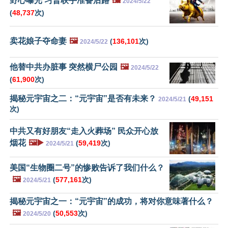
野心曝光 习普联手准备后路
🖼️
2024/5/22
(
48,737
次)
卖花娘子夺命妻
🖼️
(
136,101
次)
2024/5/22
他替中共办脏事 突然横尸公园
🖼️
2024/5/22
(
61,900
次)
揭秘元宇宙之二：“元宇宙”是否有未来？
(
49,151
2024/5/21
次)
中共又有好朋友“走入火葬场” 民众开心放
烟花
🖼️▶️
(
59,419
次)
2024/5/21
美国“生物圈二号”的惨败告诉了我们什么？
🖼️
(
577,161
次)
2024/5/21
揭秘元宇宙之一：“元宇宙”的成功，将对你意味著什么？
🖼️
(
50,553
次)
2024/5/20