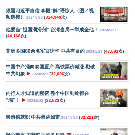
狠砸习近平自信 李毅“醉”语惊人（图／视
频链接）
(
314,940
次)
2024/5/23
他要当“祖国润滑剂” 台湾当局一举成全他！
2024/5/23
(
44,168
次)
非洲多国80余名军官访华 中共有目的
(
47,891
次)
2024/5/23
中国中产涌向泰国置产 高铁票价喊涨 戳破
中共幻象
▶️
(
32,096
次)
2024/5/22
内行人才知道的秘密 整个中国到处都在
“塌”！
▶️
(
32,823
次)
2024/5/22
赖清德就职 中共暴跳如雷
(
32,221
次)
2024/5/22