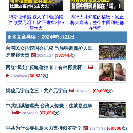
特斯拉惨赔 跌入了中国的陷
内行人才知道的秘密：岂止
阱 欲哭无泪！ 比亚迪福州4S
梅大高速，整个中国到处都
店大火
在“塌”！
更多文章导读：
2024年5月21日
台湾民众抗议国会扩权 当局强调保护人民
是警察天责
🖼️
(
33,544
次)
2024/5/24
网红“凤姐”反呛偷拍者：有种再发啊！
🖼️
▶️
(
60,822
次)
2024/5/24
揭秘元宇宙之三：共产元宇宙
🖼️
(
60,009
次)
2024/5/23
中共阴谋被曝光 台湾人惊觉：这就是战争
！
🖼️▶️
(
67,664
次)
2024/5/23
中共为什么要执意大力支持俄罗斯？
🖼️
(
69,308
次)
2024/5/23