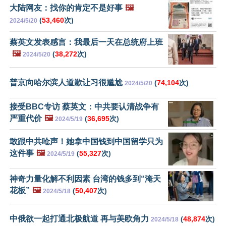
大陆网友：找你的肯定不是好事
🖼️
(
53,460
次)
2024/5/20
蔡英文发表感言：我最后一天在总统府上班
🖼️
(
38,272
次)
2024/5/20
普京向哈尔滨人道歉让习很尴尬
(
74,104
次)
2024/5/20
接受BBC专访 蔡英文：中共要认清战争有
严重代价
🖼️
(
36,695
次)
2024/5/19
敢跟中共呛声！她拿中国钱到中国留学只为
这件事
🖼️
(
55,327
次)
2024/5/19
神奇力量化解不利因素 台湾的钱多到“淹天
花板”
🖼️
(
50,407
次)
2024/5/18
中俄欲一起打通北极航道 再与美欧角力
(
48,874
次)
2024/5/18