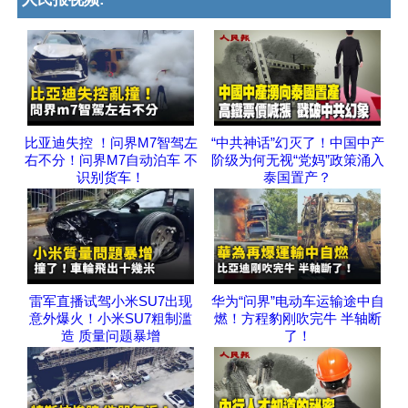
比亚迪失控 ！问界M7智驾左
“中共神话”幻灭了！中国中产
右不分！问界M7自动泊车 不
阶级为何无视“党妈”政策涌入
识别货车！
泰国置产？
雷军直播试驾小米SU7出现
华为“问界”电动车运输途中自
意外爆火！小米SU7粗制滥
燃！方程豹刚吹完牛 半轴断
造 质量问题暴增
了！