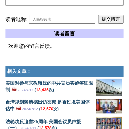
读者暱称:
读者留言
欢迎您的留言反馈。
相关文章：
美国对参与宗教镇压的中共官员实施签证限
制
🖼️
(
13,435
次)
2024/7/13
台湾规划赖清德出访友邦 是否过境美国评
估中
🖼️
(
12,576
次)
2024/7/12
法轮功反迫害25周年 美国会议员声援
（一）
(
12,578
次)
2024/7/11