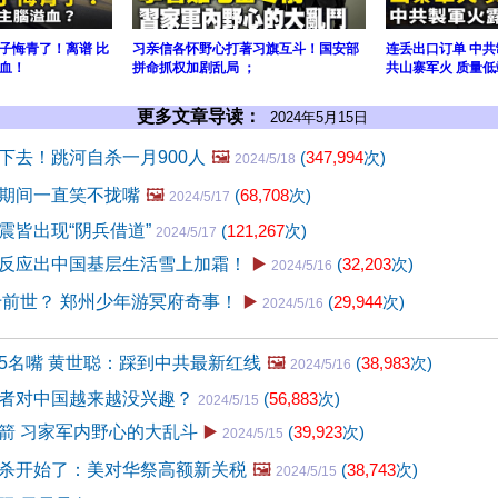
子悔青了！离谱 比
习亲信各怀野心打著习旗互斗！国安部
连丢出口订单 中
血！
拼命抓权加剧乱局 ；
共山寨军火 质量低
更多文章导读：
2024年5月15日
下去！跳河自杀一月900人
🖼️
(
347,994
次)
2024/5/18
期间一直笑不拢嘴
🖼️
(
68,708
次)
2024/5/17
震皆出现“阴兵借道”
(
121,267
次)
2024/5/17
反应出中国基层生活雪上加霜！
▶️
(
32,203
次)
2024/5/16
于前世？ 郑州少年游冥府奇事！
▶️
(
29,944
次)
2024/5/16
5名嘴 黄世聪：踩到中共最新红线
🖼️
(
38,983
次)
2024/5/16
者对中国越来越没兴趣？
(
56,883
次)
2024/5/15
箭 习家军内野心的大乱斗
▶️
(
39,923
次)
2024/5/15
杀开始了：美对华祭高额新关税
🖼️
(
38,743
次)
2024/5/15