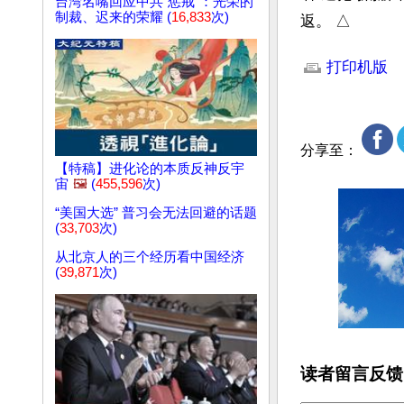
台湾名嘴回应中共“惩戒”：光荣的
制裁、迟来的荣耀 (
16,833
次)
返。 △
文章网址: http://w
打印机版
分享至：
【特稿】进化论的本质反神反宇
宙
🖼️
(
455,596
次)
“美国大选” 普习会无法回避的话题
(
33,703
次)
从北京人的三个经历看中国经济
(
39,871
次)
读者留言反馈