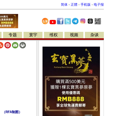
简体
-
正體
-
手机版
-
电子报
专题
寰宇
维权
视频
杂谈
。（RFA制图）