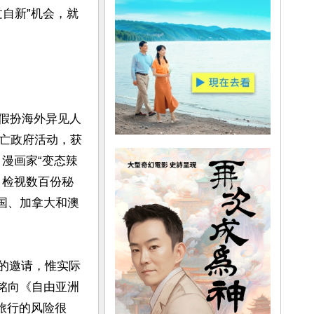
自新”机会，就
过假扮海外异见人
亡政府活动，获
》漫画家“变态辣
圆》检视数百份秘
泰国、加拿大和澳
试的邀请，惟实际
立铭向《自由亚洲
旅行的风险很