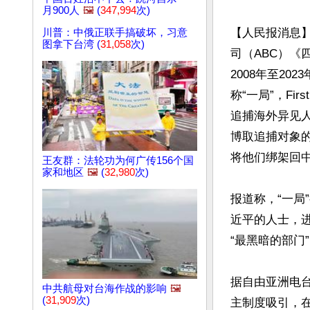
月900人
🖼️
(
347,994
次)
【人民报消息】
川普：中俄正联手搞破坏，习意
图拿下台湾 (
31,058
次)
司（ABC）《四
2008年至20
称“一局”，Fi
追捕海外异见
博取追捕对象
将他们绑架回中
王友群：法轮功为何广传156个国
家和地区
🖼️
(
32,980
次)
报道称，“一局
近平的人士，进
“最黑暗的部门
据自由亚洲电台
中共航母对台海作战的影响
🖼️
(
31,909
次)
主制度吸引，