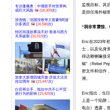
监视目标。其
专访蓬佩奥：中俄联手对世界构
成巨大风险
🖼️
(
18,309
次)
是担任海外秘密
涉洗钱，法国没收华人富豪9间波
尔多酒庄
🖼️
(
16,580
次)
“我非常震惊、
特区间谍故事说不好 香港与西方
关系破裂 (
31,019
次)
Eric在20
士，以及化身
得达赖喇嘛接见
椒”（Rebe
密文件和信件，
加拿大新增四城升旗 庆祝大法洪
洲。

传32周年
🖼️
(
15,447
次)
白宫再出手，抵抗中共不公平贸
Eric指出，
易行为的影响 (
15,420
次)
上是一个陷阱；
电台》透露，