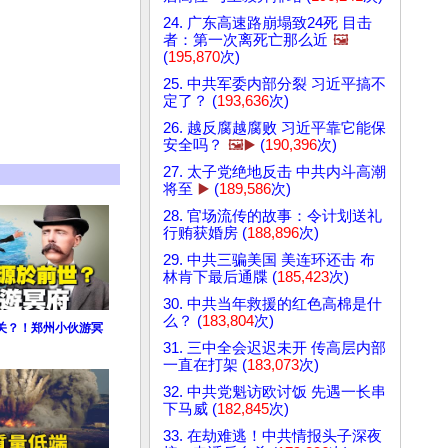
24. 广东高速路崩塌致24死 目击
者：第一次离死亡那么近
🖼️
(
195,870
次)
25. 中共军委内部分裂 习近平搞不
定了？ (
193,636
次)
26. 越反腐越腐败 习近平靠它能保
安全吗？
🖼️▶️
(
190,396
次)
27. 太子党绝地反击 中共内斗高潮
将至
▶️
(
189,586
次)
28. 官场流传的故事：令计划送礼
行贿获婚房 (
188,896
次)
29. 中共三骗美国 美连环还击 布
林肯下最后通牒 (
185,423
次)
30. 中共当年救援的红色高棉是什
么？ (
183,804
次)
关？！郑州小伙游冥
31. 三中全会迟迟未开 传高层内部
一直在打架 (
183,073
次)
32. 中共党魁访欧讨饭 先遇一长串
下马威 (
182,845
次)
33. 在劫难逃！中共情报头子深夜