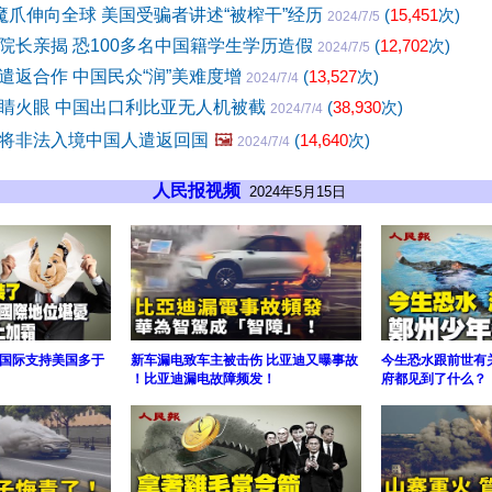
”魔爪伸向全球 美国受骗者讲述“被榨干”经历
(
15,451
次)
2024/7/5
院长亲揭 恐100多名中国籍学生学历造假
(
12,702
次)
2024/7/5
遣返合作 中国民众“润”美难度增
(
13,527
次)
2024/7/4
睛火眼 中国出口利比亚无人机被截
(
38,930
次)
2024/7/4
将非法入境中国人遣返回国
🖼️
(
14,640
次)
2024/7/4
人民报视频
2024年5月15日
国际支持美国多于
新车漏电致车主被击伤 比亚迪又曝事故
今生恐水跟前世有
！比亚迪漏电故障频发！
府都见到了什么？