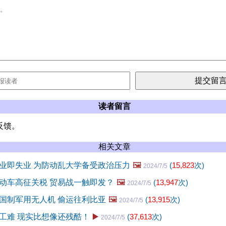
读者留言
反馈。
相关文章
业即失业 为防动乱大学备受政治压力
🖼️
(
15,823
次)
2024/7/5
动车高征关税 贸易战一触即发？
🖼️
(
13,947
次)
2024/7/5
国制军用无人机 偷运往利比亚
🖼️
(
13,915
次)
2024/7/5
工难 现实比想像还残酷！
▶️
(
37,613
次)
2024/7/5