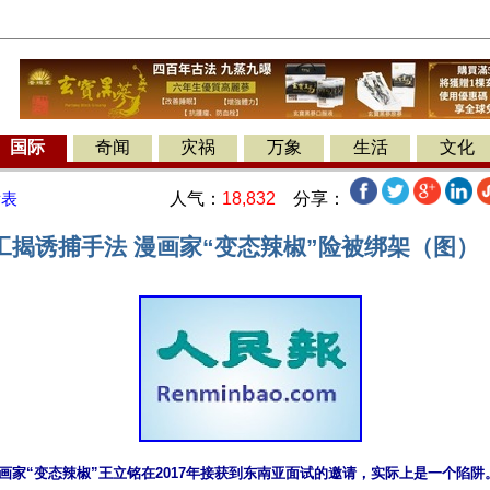
国际
奇闻
灾祸
万象
生活
文化
人气：
18,832
分享：
发表
工揭诱捕手法 漫画家“变态辣椒”险被绑架（图）
，漫画家“变态辣椒”王立铭在2017年接获到东南亚面试的邀请，实际上是一个陷阱