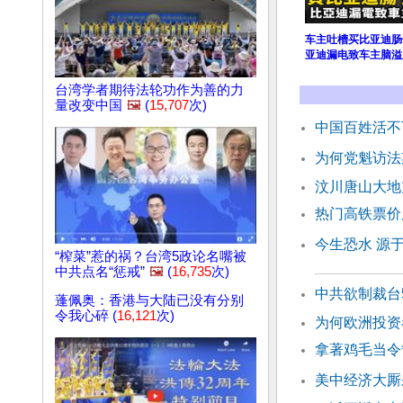
车主吐槽买比亚迪肠
亚迪漏电致车主脑溢
台湾学者期待法轮功作为善的力
量改变中国
🖼️
(
15,707
次)
中国百姓活不
为何党魁访法
汶川唐山大地
热门高铁票价
今生恐水 源
“榨菜”惹的祸？台湾5政论名嘴被
中共点名“惩戒”
🖼️
(
16,735
次)
中共欲制裁台
蓬佩奥：香港与大陆已没有分别
令我心碎 (
16,121
次)
为何欧洲投资
拿著鸡毛当令
美中经济大厮