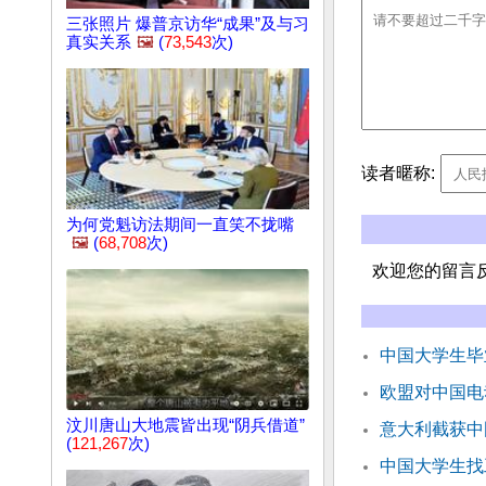
三张照片 爆普京访华“成果”及与习
真实关系
🖼️
(
73,543
次)
读者暱称:
为何党魁访法期间一直笑不拢嘴
🖼️
(
68,708
次)
欢迎您的留言
中国大学生毕
欧盟对中国电
汶川唐山大地震皆出现“阴兵借道”
意大利截获中
(
121,267
次)
中国大学生找