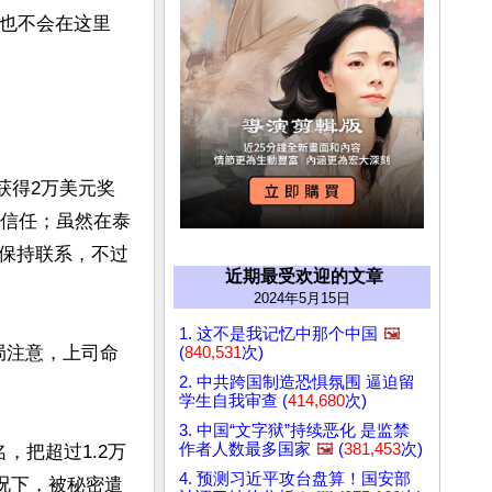
概也不会在这里
获得2万美元奖
华涌信任；虽然在泰
保持联系，不过
近期最受欢迎的文章
2024年5月15日
1. 这不是我记忆中那个中国
🖼️
局注意，上司命
(
840,531
次)
2. 中共跨国制造恐惧氛围 逼迫留
学生自我审查 (
414,680
次)
3. 中国“文字狱”持续恶化 是监禁
作者人数最多国家
🖼️
(
381,453
次)
，把超过1.2万
4. 预测习近平攻台盘算！国安部
况下，被秘密遣