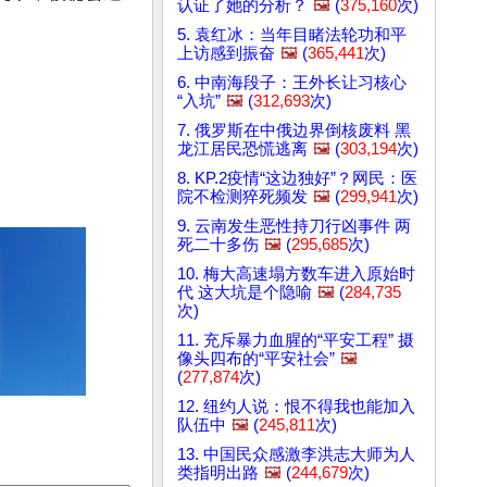
认证了她的分析？
🖼️
(
375,160
次)
5. 袁红冰：当年目睹法轮功和平
上访感到振奋
🖼️
(
365,441
次)
6. 中南海段子：王外长让习核心
“入坑”
🖼️
(
312,693
次)
7. 俄罗斯在中俄边界倒核废料 黑
龙江居民恐慌逃离
🖼️
(
303,194
次)
8. KP.2疫情“这边独好”？网民：医
院不检测猝死频发
🖼️
(
299,941
次)
9. 云南发生恶性持刀行凶事件 两
死二十多伤
🖼️
(
295,685
次)
10. 梅大高速塌方数车进入原始时
代 这大坑是个隐喻
🖼️
(
284,735
次)
11. 充斥暴力血腥的“平安工程” 摄
像头四布的“平安社会”
🖼️
(
277,874
次)
12. 纽约人说：恨不得我也能加入
队伍中
🖼️
(
245,811
次)
13. 中国民众感激李洪志大师为人
类指明出路
🖼️
(
244,679
次)