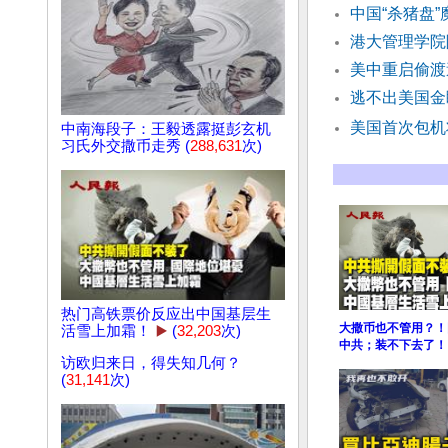
中国“杀猪盘
港大管理学院
美中重启偷渡
逃不出美国金
美国首次包机
中南海段子：王毅透露挺彭玄机
习氏外交撒币走秀 (
288,631
次)
热门高铁票价反应出中国基层生
大撒币也不管用？！
活雪上加霜！
▶️
(
32,203
次)
中共；装不下去了！
访欧归来日，得失知几何？
(
31,141
次)