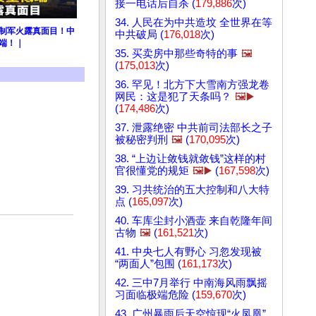
接一电话后自杀 (
179,886
次)
34. 人民在为中共造坟 全世界在等
共制军火露真面目！中
中共破局 (
176,018
次)
端！｜
35. 买卖房中那些奇特的事
🖼️
(
175,013
次)
36. 罕见！北方下大雪南方强龙卷
网民：这是犯了天条吗？
🖼️▶️
(
174,486
次)
37. 泄露绝密 中共前司法部长之子
被秘密判刑
🖼️
(
170,095
次)
38. “上边让敛钱就敛钱”这样的村
官很懂党的规矩
🖼️▶️
(
167,598
次)
39. 习共统治的五大控制和八大特
点 (
165,097
次)
40. 车库尘封小酒壶 来自乾隆年间
古物
🖼️
(
161,521
次)
41. 中央七人有野心 习忽发现被
“两面人”包围 (
161,173
次)
42. 三中7月举行 中南海风雨飘摇
习面临极端危险 (
159,670
次)
43. 广州暴雨后天空惊现“火凤凰”