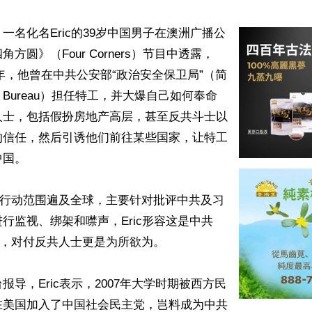
一名化名Eric的39岁中国男子在澳洲广播公
角方圆》（Four Corners）节目中透露，
23年，他曾在中共公安部“政治安全保卫局”（简
rst Bureau）担任特工，并大爆自己如何奉命
人士，包括假扮房地产高层，甚至反共斗士以
的信任，然后引诱他们前往某些国家，让特工
国。

”行动范围遍及全球，主要针对批评中共及习
行监视、绑架和噤声，Eric形容这是中共
”，对付反共人士更是为所欲为。

报导，Eric表示，2007年大学时期被西方民
在美国加入了中国社会民主党，岂料成为中共