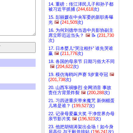
14. 重磅：传江泽民儿子和孙子都
被习近平抓捕 (
244,618
次)
15. 彭丽媛在中央军委的新职务曝
光
🖼️
(
241,509
次)
16. 为何刘德华当选中共影协副主
席立即厄运当头？
🖼️
📝 (
231,730
次)
17. 日本婴儿“哭泣相扑” 谁先哭谁
赢
🖼️
(
211,776
次)
18. 各国的母亲节 日期习俗大不同
🖼️
(
204,622
次)
19. 模仿海鸥叫声赛 9岁童夺冠
🖼️
(
201,738
次)
20. 山西车祸惨烈 全网消音 事故
责任方背景炸裂
🖼️
(
200,288
次)
21. 习四进重庆带来魔咒 新倒楣蛋
儿将是谁？ (
199,527
次)
22. 记录母爱赢大奖 干净世界办母
亲节影片奖
🖼️
(
196,923
次)
23. 他把胡锦涛架出会场！如今身
居高位 与王毅并排站 (
196,241
次)