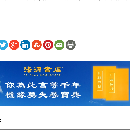
ww.renminbao.com/rmb/articles/2024/5/15/82782.html
: