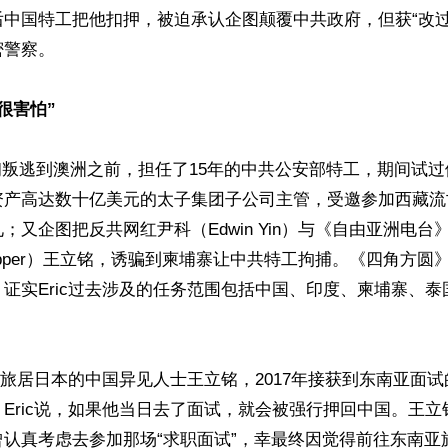
后中国特工把他扣押，被迫承认企图颠覆中共政府，但获“改过
警察。

很害怕”
23年初叛逃到澳洲之前，担任了15年的中共公安部特工，期间试
资产高达数十亿美元的太子集团子公司主管，受邀参加西藏流
；又企图把反共网红尹科（Edwin Yin）与《自由亚洲电台
l Pepper）王立铭，诱骗到柬埔寨让中共特工拘捕。《四角方
证实Eric过去涉及的任务范围包括中国、印度、柬埔寨、
当日旅居日本的中国异见人士王立铭，2017年接获到东南亚面
Eric说，如果他当日去了面试，就会被强行押回中国。王
曾认真考虑去参加那场“求职面试”，幸最终因觉得前往东南亚