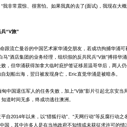
“我非常震惊、很害怕。如果我真的去了(面试)，我现在大
兵“V旅”
还奉命跟流亡曼谷的中国艺术家华涌交朋友，若成功拘捕华涌可
化身“白马”酒店集团的业务经理，组织假的反共民兵“V旅”搏得
失败，但华涌获得加拿大临时庇护签证移居温哥华后，两人仍
自划船出海，翌日被发现身亡，Eric直觉华涌是被暗杀。

捕缅甸中国退伍军人的任务失败，加上“V旅”影片引起北京安当
ic 知道时间无多，终成功逃往澳洲。

平自2014年以来，以“猎狐行动”、“天网行动”等反腐行动之名
捕回中国，其中许多人是在当地政府不知情或未获征求许可的情