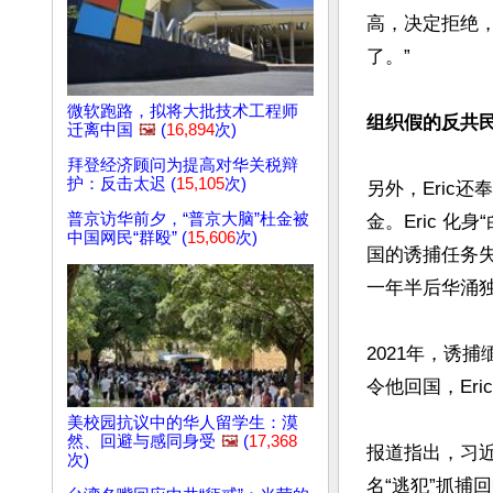
高，决定拒绝，
了。”

微软跑路，拟将大批技术工程师
组织假的反共民
迁离中国
🖼️
(
16,894
次)
拜登经济顾问为提高对华关税辩
护：反击太迟 (
15,105
次)
另外，Eric
普京访华前夕，“普京大脑”杜金被
金。Eric 
中国网民“群殴” (
15,606
次)
国的诱捕任务
一年半后华涌独
2021年，诱
令他回国，Er
美校园抗议中的华人留学生：漠
然、回避与感同身受
🖼️
(
17,368
报道指出，习近
次)
名“逃犯”抓