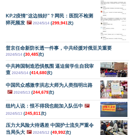
KP.2疫情“这边独好”？网民：医院不检测
猝死频发
🖼️
(
299,941
次)
2024/5/14
普京任命新防长透一件事，中共经援对俄至关重要
(
30,485
次)
2024/5/14
中共跨国制造恐惧氛围 逼迫留学生自我审
查
(
414,680
次)
2024/5/14
中国民众感激李洪志大师为人类指明出路
🖼️
(
244,679
次)
2024/5/13
纽约人说：恨不得我也能加入队伍中
🖼️
(
245,811
次)
2024/5/13
压力大风险大待遇差 中国护士流失严重令
当局头大
🖼️
(
49,992
次)
2024/5/12