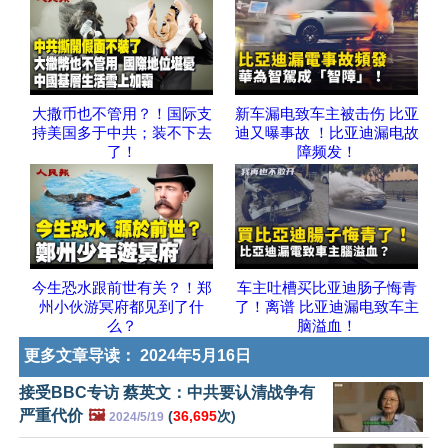
大撒币也不管用？！国际支
新车漏电致车主被击伤 比亚
持美国多于中共；装不下去
迪又曝事故 ！比亚迪漏电故
了！
障频发！
今生恐水跟前世有关？！郑
车主吐槽买比亚迪肠子悔青
州小伙游冥府都见到了什
了！离谱 比亚迪漏电致车主
么？
脑溢血！
更多文章导读：
2024年5月16日
接受BBC专访 蔡英文：中共要认清战争有
严重代价
🖼️
(
36,695
次)
2024/5/19