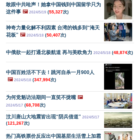
敢跟中共呛声！她拿中国钱到中国留学只为
这件事
🖼️
(
55,327
次)
2024/5/19
神奇力量化解不利因素 台湾的钱多到“淹天
花板”
🖼️
(
50,407
次)
2024/5/18
中俄欲一起打通北极航道 再与美欧角力
(
48,874
次)
2024/5/18
中国百姓活不下去！跳河自杀一月900人
🖼️
(
347,994
次)
2024/5/18
为何党魁访法期间一直笑不拢嘴
🖼️
(
68,708
次)
2024/5/17
汶川唐山大地震皆出现“阴兵借道”
2024/5/17
(
121,267
次)
热门高铁票价反应出中国基层生活雪上加霜