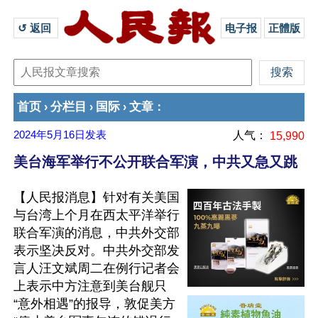
↺ 返回 
电子报
正體版
首页
分栏目
国际
文章
›
›
›
：
2024年5月16日
发表
人气：
15,990
美台海军举行不公开联合军演，中共又急又跳
【人民报消息】针对有关美国
与台湾上个月在西太平洋举行
联合军演的消息，中共外交部
表示坚决反对。中共外交部发
言人汪文斌周二在例行记者会
上表示中方注意到美台舰只
“意外相遇”的报导，敦促美方