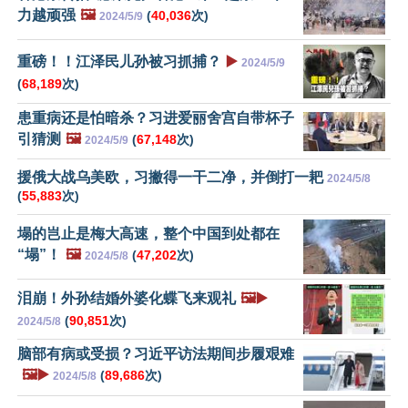
力越顽强
🖼️
(
40,036
次)
2024/5/9
重磅！！江泽民儿孙被习抓捕？
▶️
2024/5/9
(
68,189
次)
患重病还是怕暗杀？习进爱丽舍宫自带杯子
引猜测
🖼️
(
67,148
次)
2024/5/9
援俄大战乌美欧，习撇得一干二净，并倒打一耙
2024/5/8
(
55,883
次)
塌的岂止是梅大高速，整个中国到处都在
“塌”！
🖼️
(
47,202
次)
2024/5/8
泪崩！外孙结婚外婆化蝶飞来观礼
🖼️▶️
(
90,851
次)
2024/5/8
脑部有病或受损？习近平访法期间步履艰难
🖼️▶️
(
89,686
次)
2024/5/8