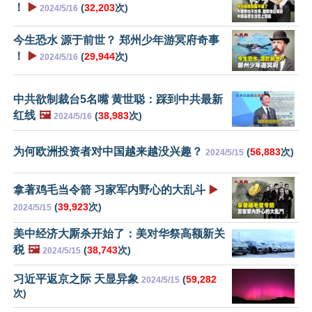
！
▶️
(
32,203
次)
2024/5/16
今生恐水 源于前世？ 郑州少年游冥府奇事
！
▶️
(
29,944
次)
2024/5/16
中共欲制裁台5名嘴 黄世聪：踩到中共最新
红线
🖼️
(
38,983
次)
2024/5/16
为何欧洲投资者对中国越来越没兴趣？
(
56,883
次)
2024/5/15
拿著鸡毛当令箭 习家军内野心的大乱斗
▶️
(
39,923
次)
2024/5/15
美中经济大厮杀开始了：美对华祭高额新关
税
🖼️
(
38,743
次)
2024/5/15
习近平返京之际 天显异象
(
59,282
2024/5/15
次)