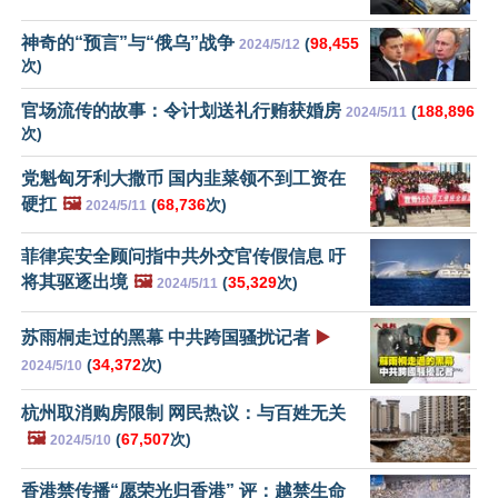
神奇的“预言”与“俄乌”战争
(
98,455
2024/5/12
次)
官场流传的故事：令计划送礼行贿获婚房
(
188,896
2024/5/11
次)
党魁匈牙利大撒币 国内韭菜领不到工资在
硬扛
🖼️
(
68,736
次)
2024/5/11
菲律宾安全顾问指中共外交官传假信息 吁
将其驱逐出境
🖼️
(
35,329
次)
2024/5/11
苏雨桐走过的黑幕 中共跨国骚扰记者
▶️
(
34,372
次)
2024/5/10
杭州取消购房限制 网民热议：与百姓无关
🖼️
(
67,507
次)
2024/5/10
香港禁传播“愿荣光归香港” 评：越禁生命