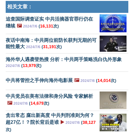
相关文章：
追查国际调查证实 中共活摘器官罪行仍在
继续
🖼️
(
16,131
次)
2024/7/6
夜话中南海：中共两位前防长获判无期的可
能性最大
(
31,191
次)
2024/7/6
海外华人遇袭登热搜 分析：中共两手策略洗白仇外形象
(
13,979
次)
2024/7/6
中共将管控之手伸向海外电影展
🖼️
(
14,014
次)
2024/7/6
中共党员在美有法律和身分风险 专家解析
🖼️
(
14,679
次)
2024/7/6
贪出常态 腐出新高度 中共判刑准则为何？
超27亿！？院长背后是谁
▶️
(
38,127
2024/7/6
次)