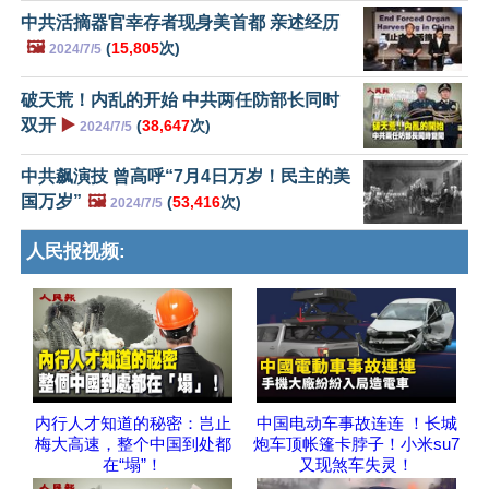
中共活摘器官幸存者现身美首都 亲述经历
🖼️
(
15,805
次)
2024/7/5
破天荒！内乱的开始 中共两任防部长同时
双开
▶️
(
38,647
次)
2024/7/5
中共飙演技 曾高呼“7月4日万岁！民主的美
国万岁”
🖼️
(
53,416
次)
2024/7/5
人民报视频:
内行人才知道的秘密：岂止
中国电动车事故连连 ！长城
梅大高速，整个中国到处都
炮车顶帐篷卡脖子！小米su7
在“塌”！
又现煞车失灵！