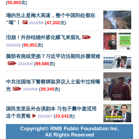
(
55,883
次)
塌的岂止是梅大高速，整个中国到处都在
“塌”！
🖼️
(
47,202
次)
2024/5/8
泪崩！外孙结婚外婆化蝶飞来观礼
🖼️▶️
(
90,851
次)
2024/5/8
脑部有病或受损？习近平访法期间步履艰难
🖼️▶️
(
89,686
次)
2024/5/8
中共法国地下警察绑架异议人士返中过程曝
光
🖼️▶️
(
39,345
次)
2024/5/8
国民党里应外合演剧本 习包子囊中羞涩用
这个当赏银
▶️
(
33,642
次)
2024/5/7
Copyright© RMB Public Foundation Inc.
All Rights Reserved