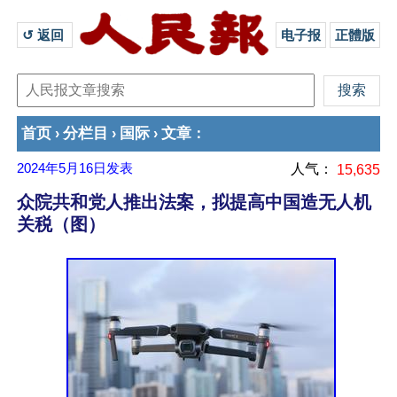
↺ 返回 
电子报
正體版
首页
分栏目
国际
文章
›
›
›
：
2024年5月16日
发表
人气：
15,635
众院共和党人推出法案，拟提高中国造无人机
关税（图）