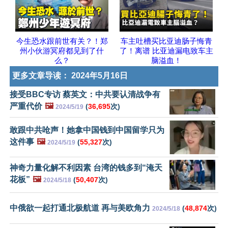
今生恐水跟前世有关？！郑
车主吐槽买比亚迪肠子悔青
州小伙游冥府都见到了什
了！离谱 比亚迪漏电致车主
么？
脑溢血！
更多文章导读：
2024年5月16日
接受BBC专访 蔡英文：中共要认清战争有
严重代价
🖼️
(
36,695
次)
2024/5/19
敢跟中共呛声！她拿中国钱到中国留学只为
这件事
🖼️
(
55,327
次)
2024/5/19
神奇力量化解不利因素 台湾的钱多到“淹天
花板”
🖼️
(
50,407
次)
2024/5/18
中俄欲一起打通北极航道 再与美欧角力
(
48,874
次)
2024/5/18