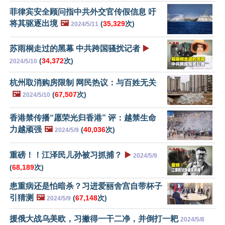
菲律宾安全顾问指中共外交官传假信息 吁
将其驱逐出境
🖼️
(
35,329
次)
2024/5/11
苏雨桐走过的黑幕 中共跨国骚扰记者
▶️
(
34,372
次)
2024/5/10
杭州取消购房限制 网民热议：与百姓无关
🖼️
(
67,507
次)
2024/5/10
香港禁传播“愿荣光归香港” 评：越禁生命
力越顽强
🖼️
(
40,036
次)
2024/5/9
重磅！！江泽民儿孙被习抓捕？
▶️
2024/5/9
(
68,189
次)
患重病还是怕暗杀？习进爱丽舍宫自带杯子
引猜测
🖼️
(
67,148
次)
2024/5/9
援俄大战乌美欧，习撇得一干二净，并倒打一耙
2024/5/8