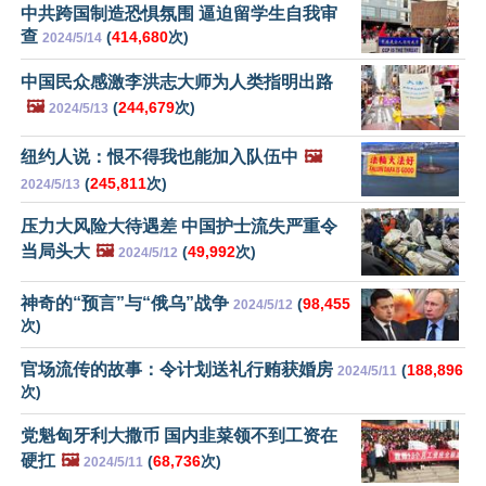
中共跨国制造恐惧氛围 逼迫留学生自我审
查
(
414,680
次)
2024/5/14
中国民众感激李洪志大师为人类指明出路
🖼️
(
244,679
次)
2024/5/13
纽约人说：恨不得我也能加入队伍中
🖼️
(
245,811
次)
2024/5/13
压力大风险大待遇差 中国护士流失严重令
当局头大
🖼️
(
49,992
次)
2024/5/12
神奇的“预言”与“俄乌”战争
(
98,455
2024/5/12
次)
官场流传的故事：令计划送礼行贿获婚房
(
188,896
2024/5/11
次)
党魁匈牙利大撒币 国内韭菜领不到工资在
硬扛
🖼️
(
68,736
次)
2024/5/11