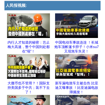
人民报视频:
内行人才知道的秘密：岂止
中国电动车事故连连 ！长城
梅大高速，整个中国到处都
炮车顶帐篷卡脖子！小米su7
在“塌”！
又现煞车失灵！
大撒币也不管用？！国际支
新车漏电致车主被击伤 比亚
持美国多于中共；装不下去
迪又曝事故 ！比亚迪漏电故
了！
障频发！