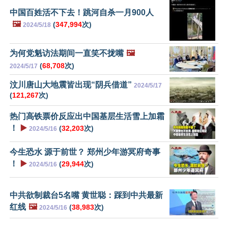
中国百姓活不下去！跳河自杀一月900人
🖼️
(
347,994
次)
2024/5/18
为何党魁访法期间一直笑不拢嘴
🖼️
(
68,708
次)
2024/5/17
汶川唐山大地震皆出现“阴兵借道”
2024/5/17
(
121,267
次)
热门高铁票价反应出中国基层生活雪上加霜
！
▶️
(
32,203
次)
2024/5/16
今生恐水 源于前世？ 郑州少年游冥府奇事
！
▶️
(
29,944
次)
2024/5/16
中共欲制裁台5名嘴 黄世聪：踩到中共最新
红线
🖼️
(
38,983
次)
2024/5/16