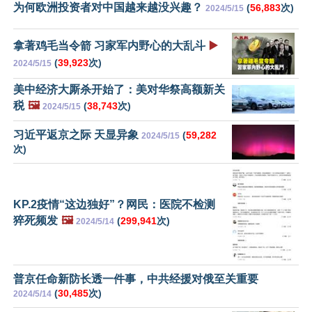
为何欧洲投资者对中国越来越没兴趣？
(
56,883
次)
2024/5/15
拿著鸡毛当令箭 习家军内野心的大乱斗
▶️
(
39,923
次)
2024/5/15
美中经济大厮杀开始了：美对华祭高额新关
税
🖼️
(
38,743
次)
2024/5/15
习近平返京之际 天显异象
(
59,282
2024/5/15
次)
KP.2疫情“这边独好”？网民：医院不检测
猝死频发
🖼️
(
299,941
次)
2024/5/14
普京任命新防长透一件事，中共经援对俄至关重要
(
30,485
次)
2024/5/14