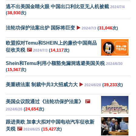
逃不出美国金睛火眼 中国出口利比亚无人机被截
2024/7/4
(
38,930
次)
法轮功保护法案出炉 国际将巨变
▶️
(
31,046
次)
2024/7/3
欧盟拟对Temu和SHEIN上的廉价中国商品
征收关税
🖼️
(
14,117
次)
2024/7/3
Shein和Temu利用小额豁免漏洞逃避美国关税
2024/6/30
(
15,567
次)
美重磅法案 制裁中共3大招威力大
▶️
(
39,233
次)
2024/6/28
美国众议院通过《法轮功保护法案》
🖼️
(
24,654
次)
2024/6/26
跟进美欧 加拿大拟对中国电动汽车征收新
关税
🖼️
(
15,427
次)
2024/6/25