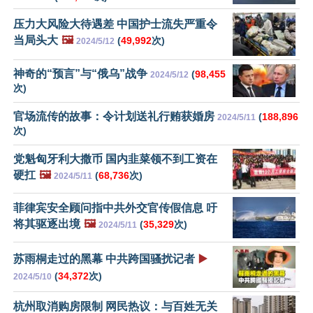
压力大风险大待遇差 中国护士流失严重令
当局头大
🖼️
(
49,992
次)
2024/5/12
神奇的“预言”与“俄乌”战争
(
98,455
2024/5/12
次)
官场流传的故事：令计划送礼行贿获婚房
(
188,896
2024/5/11
次)
党魁匈牙利大撒币 国内韭菜领不到工资在
硬扛
🖼️
(
68,736
次)
2024/5/11
菲律宾安全顾问指中共外交官传假信息 吁
将其驱逐出境
🖼️
(
35,329
次)
2024/5/11
苏雨桐走过的黑幕 中共跨国骚扰记者
▶️
(
34,372
次)
2024/5/10
杭州取消购房限制 网民热议：与百姓无关