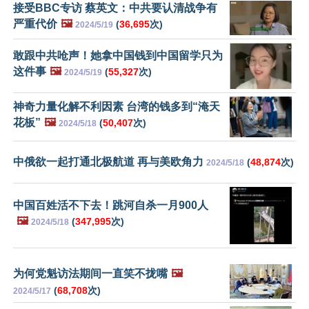
接受BBC专访 蔡英文：中共要认清战争有
严重代价
🖼️
(
36,695
次)
2024/5/19
敢跟中共呛声！她拿中国钱到中国留学只为
这件事
🖼️
(
55,327
次)
2024/5/19
神奇力量化解不利因素 台湾的钱多到“淹天
花板”
🖼️
(
50,407
次)
2024/5/18
中俄欲一起打通北极航道 再与美欧角力
(
48,874
次)
2024/5/18
中国百姓活不下去！跳河自杀一月900人
🖼️
(
347,995
次)
2024/5/18
为何党魁访法期间一直笑不拢嘴
🖼️
(
68,708
次)
2024/5/17