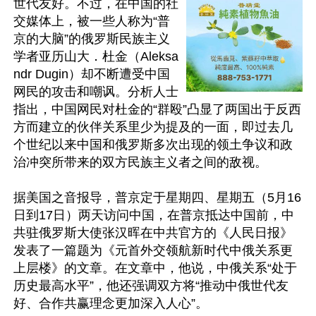
世代友好。不过，在中国的社
交媒体上，被一些人称为“普
京的大脑”的俄罗斯民族主义
学者亚历山大．杜金（Aleksa
ndr Dugin）却不断遭受中国
网民的攻击和嘲讽。分析人士
指出，中国网民对杜金的“群殴”凸显了两国出于反西
方而建立的伙伴关系里少为提及的一面，即过去几
个世纪以来中国和俄罗斯多次出现的领土争议和政
治冲突所带来的双方民族主义者之间的敌视。

据美国之音报导，普京定于星期四、星期五（5月16
日到17日）两天访问中国，在普京抵达中国前，中
共驻俄罗斯大使张汉晖在中共官方的《人民日报》
发表了一篇题为《元首外交领航新时代中俄关系更
上层楼》的文章。在文章中，他说，中俄关系“处于
历史最高水平”，他还强调双方将“推动中俄世代友
好、合作共赢理念更加深入人心”。
