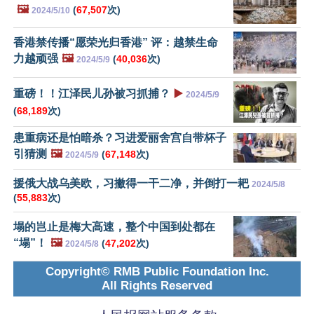
🖼️
(
67,507
次)
2024/5/10
香港禁传播“愿荣光归香港” 评：越禁生命
力越顽强
🖼️
(
40,036
次)
2024/5/9
重磅！！江泽民儿孙被习抓捕？
▶️
2024/5/9
(
68,189
次)
患重病还是怕暗杀？习进爱丽舍宫自带杯子
引猜测
🖼️
(
67,148
次)
2024/5/9
援俄大战乌美欧，习撇得一干二净，并倒打一耙
2024/5/8
(
55,883
次)
塌的岂止是梅大高速，整个中国到处都在
“塌”！
🖼️
(
47,202
次)
2024/5/8
Copyright© RMB Public Foundation Inc.
All Rights Reserved