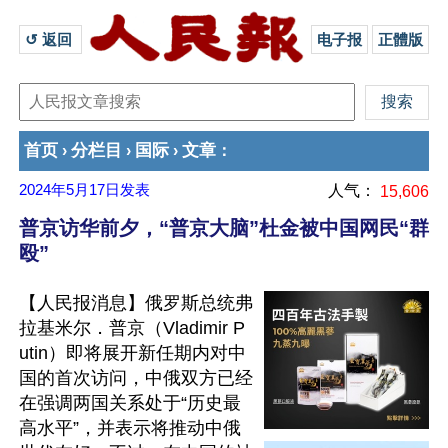
↺ 返回 
电子报
正體版
首页
分栏目
国际
文章
›
›
›
：
2024年5月17日
发表
人气：
15,606
普京访华前夕，“普京大脑”杜金被中国网民“群
殴”
【人民报消息】俄罗斯总统弗
拉基米尔．普京（Vladimir P
utin）即将展开新任期内对中
国的首次访问，中俄双方已经
在强调两国关系处于“历史最
高水平”，并表示将推动中俄