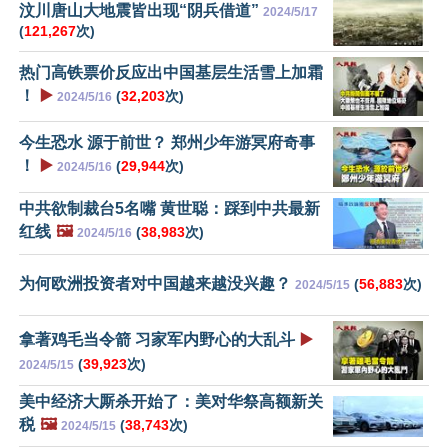
汶川唐山大地震皆出现“阴兵借道”
2024/5/17
(
121,267
次)
热门高铁票价反应出中国基层生活雪上加霜
！
▶️
(
32,203
次)
2024/5/16
今生恐水 源于前世？ 郑州少年游冥府奇事
！
▶️
(
29,944
次)
2024/5/16
中共欲制裁台5名嘴 黄世聪：踩到中共最新
红线
🖼️
(
38,983
次)
2024/5/16
为何欧洲投资者对中国越来越没兴趣？
(
56,883
次)
2024/5/15
拿著鸡毛当令箭 习家军内野心的大乱斗
▶️
(
39,923
次)
2024/5/15
美中经济大厮杀开始了：美对华祭高额新关
税
🖼️
(
38,743
次)
2024/5/15