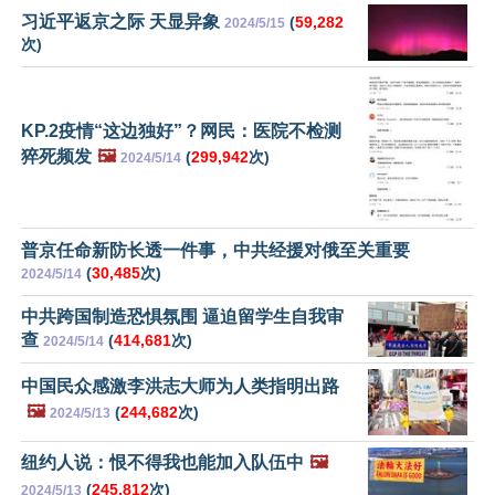
习近平返京之际 天显异象
(
59,282
2024/5/15
次)
KP.2疫情“这边独好”？网民：医院不检测
猝死频发
🖼️
(
299,942
次)
2024/5/14
普京任命新防长透一件事，中共经援对俄至关重要
(
30,485
次)
2024/5/14
中共跨国制造恐惧氛围 逼迫留学生自我审
查
(
414,681
次)
2024/5/14
中国民众感激李洪志大师为人类指明出路
🖼️
(
244,682
次)
2024/5/13
纽约人说：恨不得我也能加入队伍中
🖼️
(
245,812
次)
2024/5/13