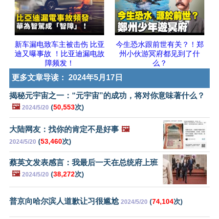
新车漏电致车主被击伤 比亚
今生恐水跟前世有关？！郑
迪又曝事故 ！比亚迪漏电故
州小伙游冥府都见到了什
障频发！
么？
更多文章导读：
2024年5月17日
揭秘元宇宙之一：“元宇宙”的成功，将对你意味著什么？
🖼️
(
50,553
次)
2024/5/20
大陆网友：找你的肯定不是好事
🖼️
(
53,460
次)
2024/5/20
蔡英文发表感言：我最后一天在总统府上班
🖼️
(
38,272
次)
2024/5/20
普京向哈尔滨人道歉让习很尴尬
(
74,104
次)
2024/5/20