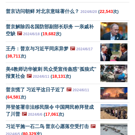
普京访问朝鲜 对北京意味著什么？
(
22,543
次)
2024/6/20
普京解除四名国防部副部长职务 一亲戚补
空缺
🖼️
(
19,682
次)
2024/6/18
王丹：普京与习近平同床异梦
🖼️
2024/6/17
(
38,711
次)
美4教师访华被刺 民众受宣传蛊惑“孤狼式”
报复社会
🖼️
(
18,131
次)
2024/6/11
普京慌了 习近平这日子近了
🖼️
2024/6/11
(
64,581
次)
拜登签署非法移民限令 中国网民称拜登成
了川普
🖼️
(
17,061
次)
2024/6/6
习近平施一石二鸟 普京心愿落空受打击
🖼️
(
80,329
次)
2024/6/5