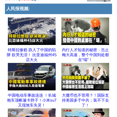
人民报视频:
特斯拉惨赔 跌入了中国的陷
内行人才知道的秘密：岂止
阱 欲哭无泪！ 比亚迪福州4S
梅大高速，整个中国到处都
店大火
在“塌”！
中国电动车事故连连 ！长城
大撒币也不管用？！国际支
炮车顶帐篷卡脖子！小米su7
持美国多于中共；装不下去
又现煞车失灵！
了！