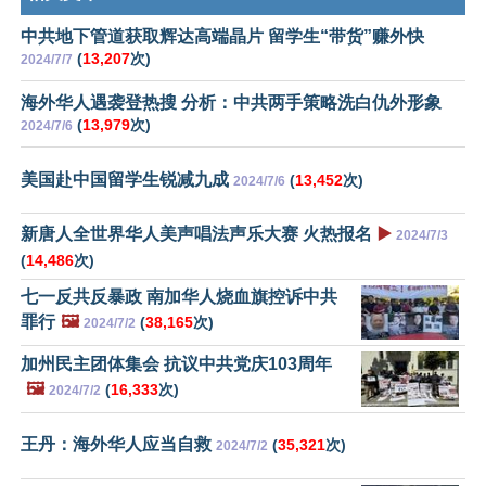
中共地下管道获取辉达高端晶片 留学生“带货”赚外快
(
13,207
次)
2024/7/7
海外华人遇袭登热搜 分析：中共两手策略洗白仇外形象
(
13,979
次)
2024/7/6
美国赴中国留学生锐减九成
(
13,452
次)
2024/7/6
新唐人全世界华人美声唱法声乐大赛 火热报名
▶️
2024/7/3
(
14,486
次)
七一反共反暴政 南加华人烧血旗控诉中共
罪行
🖼️
(
38,165
次)
2024/7/2
加州民主团体集会 抗议中共党庆103周年
🖼️
(
16,333
次)
2024/7/2
王丹：海外华人应当自救
(
35,321
次)
2024/7/2