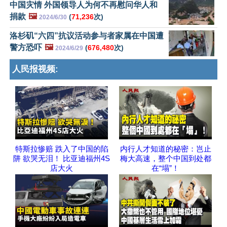
中国灾情 外国领导人为何不再慰问华人和
捐款
🖼️
(
71,236
次)
2024/6/30
洛杉矶“六四”抗议活动参与者家属在中国遭
警方恐吓
🖼️
(
676,480
次)
2024/6/29
人民报视频:
特斯拉惨赔 跌入了中国的陷
内行人才知道的秘密：岂止
阱 欲哭无泪！ 比亚迪福州4S
梅大高速，整个中国到处都
店大火
在“塌”！