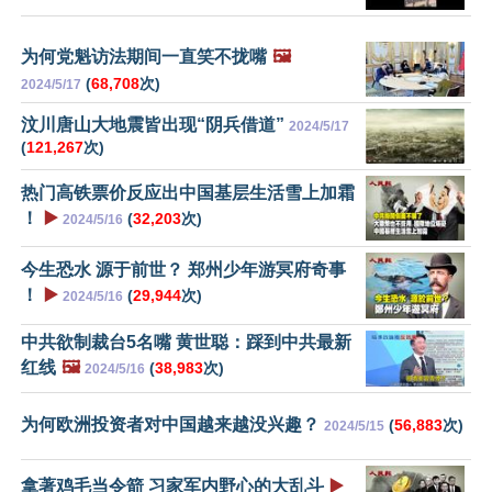
为何党魁访法期间一直笑不拢嘴
🖼️
(
68,708
次)
2024/5/17
汶川唐山大地震皆出现“阴兵借道”
2024/5/17
(
121,267
次)
热门高铁票价反应出中国基层生活雪上加霜
！
▶️
(
32,203
次)
2024/5/16
今生恐水 源于前世？ 郑州少年游冥府奇事
！
▶️
(
29,944
次)
2024/5/16
中共欲制裁台5名嘴 黄世聪：踩到中共最新
红线
🖼️
(
38,983
次)
2024/5/16
为何欧洲投资者对中国越来越没兴趣？
(
56,883
次)
2024/5/15
拿著鸡毛当令箭 习家军内野心的大乱斗
▶️