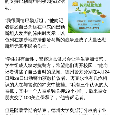
的支持巴勒斯坦的校园抗议活
动。

“我很同情巴勒斯坦，”他向记
者讲述自己为远在中东的巴勒
斯坦人发声的缘由时表示，以
色列在加沙地带清剿哈马斯的战争造成了大量巴勒
斯坦无辜平民的伤亡。

“学生很有血性，警察这么做只会让学生更加愤怒，
学生组成人墙对抗警方，希望他们离开校园，”他向
记者讲述了自己当时的见闻。德州警方分别在4月24
日和29日出动警力驱散抗议者。迈克尔也有几位相
识的人在与警察的冲突中被捕。“我有三个认识的人
被抓，其中一个人被单独关押29个小时，后来被女
朋友交了100美金保释了，”他告诉记者。

但是随著学期的结束，德州大学奥斯汀分校的毕业