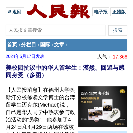
↺ 返回 
电子报
正體版
首页
分栏目
国际
文章
›
›
›
：
2024年5月17日
发表
人气：
17,368
美校园抗议中的华人留学生：漠然、回避与感
同身受（多图）
【人民报消息】在德州大学奥
斯汀分校修读文学博士的台湾
留学生迈克尔(Michael)说，
自己是华人同学中热衷参与政
治活动的“另类”。他参加了4
月24日和4月29日两场在该校