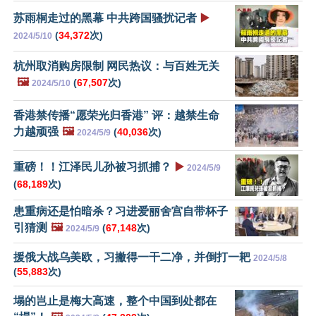
苏雨桐走过的黑幕 中共跨国骚扰记者
▶️
(
34,372
次)
2024/5/10
杭州取消购房限制 网民热议：与百姓无关
🖼️
(
67,507
次)
2024/5/10
香港禁传播“愿荣光归香港” 评：越禁生命
力越顽强
🖼️
(
40,036
次)
2024/5/9
重磅！！江泽民儿孙被习抓捕？
▶️
2024/5/9
(
68,189
次)
患重病还是怕暗杀？习进爱丽舍宫自带杯子
引猜测
🖼️
(
67,148
次)
2024/5/9
援俄大战乌美欧，习撇得一干二净，并倒打一耙
2024/5/8
(
55,883
次)
塌的岂止是梅大高速，整个中国到处都在