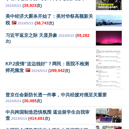
(
39,923
次)
2024/5/15
美中经济大厮杀开始了：美对华祭高额新关
税
🖼️
(
38,743
次)
2024/5/15
习近平返京之际 天显异象
(
59,282
2024/5/15
次)
KP.2疫情“这边独好”？网民：医院不检测
猝死频发
🖼️
(
299,942
次)
2024/5/14
普京任命新防长透一件事，中共经援对俄至关重要
(
30,485
次)
2024/5/14
中共跨国制造恐惧氛围 逼迫留学生自我审
查
(
414,681
次)
2024/5/14