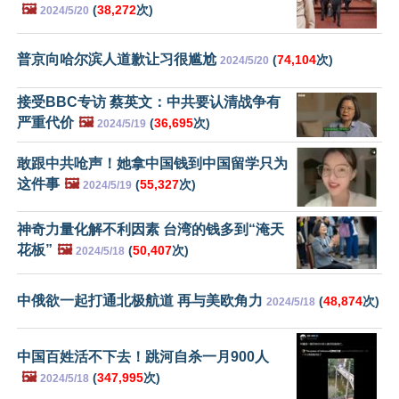
🖼️
(
38,272
次)
2024/5/20
普京向哈尔滨人道歉让习很尴尬
(
74,104
次)
2024/5/20
接受BBC专访 蔡英文：中共要认清战争有
严重代价
🖼️
(
36,695
次)
2024/5/19
敢跟中共呛声！她拿中国钱到中国留学只为
这件事
🖼️
(
55,327
次)
2024/5/19
神奇力量化解不利因素 台湾的钱多到“淹天
花板”
🖼️
(
50,407
次)
2024/5/18
中俄欲一起打通北极航道 再与美欧角力
(
48,874
次)
2024/5/18
中国百姓活不下去！跳河自杀一月900人
🖼️
(
347,995
次)
2024/5/18