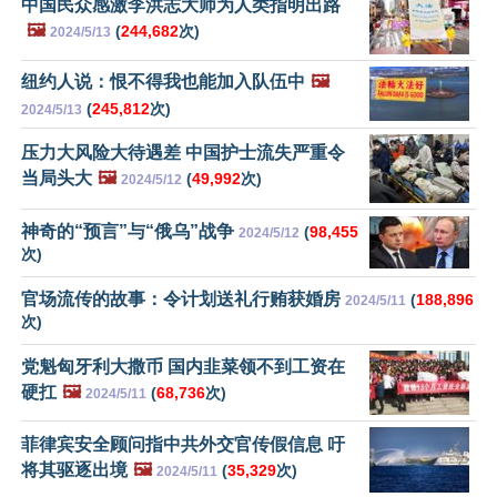
中国民众感激李洪志大师为人类指明出路
🖼️
(
244,682
次)
2024/5/13
纽约人说：恨不得我也能加入队伍中
🖼️
(
245,812
次)
2024/5/13
压力大风险大待遇差 中国护士流失严重令
当局头大
🖼️
(
49,992
次)
2024/5/12
神奇的“预言”与“俄乌”战争
(
98,455
2024/5/12
次)
官场流传的故事：令计划送礼行贿获婚房
(
188,896
2024/5/11
次)
党魁匈牙利大撒币 国内韭菜领不到工资在
硬扛
🖼️
(
68,736
次)
2024/5/11
菲律宾安全顾问指中共外交官传假信息 吁
将其驱逐出境
🖼️
(
35,329
次)
2024/5/11