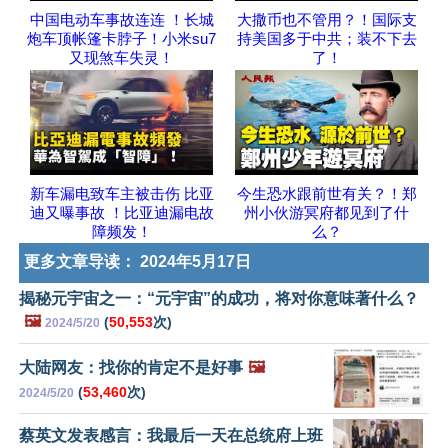
中国电动车事故连连 ！长城
大撒币也不管用？！国际支
炮车顶帐篷卡脖子！小米su7
持美国多于中共；装不下去
又现煞车失灵！
了！
新车漏电致车主被击伤 比亚
今生恐水跟前世有关？！郑
迪又曝事故 ！比亚迪漏电故
州小伙游冥府都见到了什
障频发！
么？
更多文章导读：
2024年5月17日
揭秘元宇宙之一：“元宇宙”的成功，将对你意味著什么？
🖼️
(
50,553
次)
2024/5/20
大陆网友：找你的肯定不是好事
🖼️
(
53,460
次)
2024/5/20
蔡英文发表感言：我最后一天在总统府上班