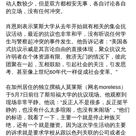
动人数较少，但是双方都相安无事，各自讨论各自
的立场，没有任何冲突。

肖恩则表示莱斯大学从去年开始就有相关的集会抗
议活动，最近的抗议也非常和平，没有听说任何学
生与警察起冲突的事件发生。他告诉记者：“美国各
式抗议示威是其言论自由的直接体现，聚众抗议允
许弱者在个体资源有限、救济无门的情况下，彼此
团聚在一起，互相鼓励，引起社会的关注，引发思
考、甚至像上世纪60年代一样促成社会变革。”

在加州居住的独立撰稿人莫莱斯（网名moreless）
于5月7日前往了斯坦福大学的抗议现场。他观察到
现场非常平静。他说：“反正人不是很多，反正挺平
静的，也没有什么太多喧闹，也没有来闹场”，“他们
的标语，我看了一下，主要一个就是停止种族灭
绝，还有一个就是撤资。因为这次学生活动的主要
的诉求就是要求学校从跟以色列关联的公司或者企