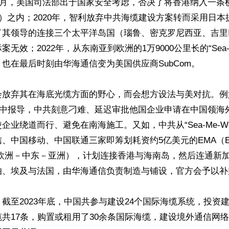
年4月，美国司法部出于国家安全考虑，否决了将香港纳入一条
N）之内；2020年，智利放弃中共海缆建设方案转而采用日本提
了其领导的连接三个太平洋岛国（瑙鲁、密克罗尼西亚、吉里
无效；2022年，从东南亚到欧洲的1万9000公里长的“Sea-M
也在最后时刻由华海通信变为美国供应商SubCom。

会放弃其在海底光缆方面的野心，而会想方设法与美对抗。例
3月中报导，中共刻意刁难、延迟审批他国企业申请在中国领海
企业绕道而行、避免在南海施工。又如，中共从“Sea-Me-We
中国移动、中国联通三家即筹划耗资约5亿美元的EMA（Europe
ia，即欧洲－中东－亚洲），计划连接香港与海南岛，然后连通新
伯、埃及与法国，由华海通信负责制造与铺设，官方会予以补贴
截至2023年底，中国共参与建设24个国际海缆系统，投资
共17条，购置或租用了30余条国际海缆，建设境外通信网络