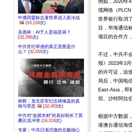
例如，2020
缆网络（PLC
中俄同盟标志著世界进入新冷战
世界银行取消
🖼️
(
33,158
次)
目，华海通信标案
吴惠林：AI于人是福是祸？
项目的合作方，
(
32,396
次)
中共世纪举债的真正意图是什
么？ (
32,559
次)
不过，中共不
报》2023年
的许可证，迫使
局后，中国电信、
East-As
坦、沙特阿拉
林辉：东北苏军纪念碑掩盖的真
相与罪恶
🖼️
(
32,459
次)
中共对“血腥木材”的喜好助长了莫
根据中方数据，
桑比克冲突 (
16,318
次)
港澳台通信海缆
专家：中共日渐式微的北极雄心