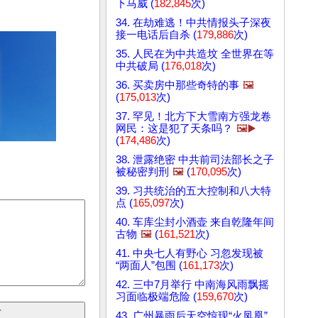
下马威 (
182,845
次)
34. 在劫难逃！中共情报头子深夜
接一电话后自杀 (
179,886
次)
35. 人民在为中共造坟 全世界在等
中共破局 (
176,018
次)
36. 买卖房中那些奇特的事
🖼️
(
175,013
次)
37. 罕见！北方下大雪南方强龙卷
网民：这是犯了天条吗？
🖼️▶️
(
174,486
次)
38. 泄露绝密 中共前司法部长之子
被秘密判刑
🖼️
(
170,095
次)
39. 习共统治的五大控制和八大特
点 (
165,097
次)
40. 车库尘封小酒壶 来自乾隆年间
古物
🖼️
(
161,521
次)
41. 中央七人有野心 习忽发现被
“两面人”包围 (
161,173
次)
42. 三中7月举行 中南海风雨飘摇
习面临极端危险 (
159,670
次)
43. 广州暴雨后天空惊现“火凤凰”