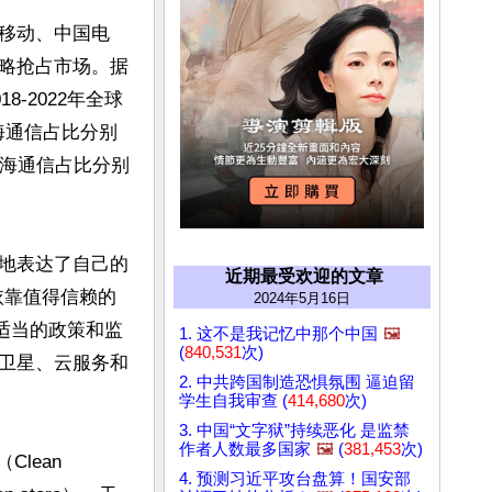
移动、中国电
略抢占市场。据
-2022年全球
华海通信占比分别
和华海通信占比分别
地表达了自己的
近期最受欢迎的文章
依靠值得信赖的
2024年5月16日
适当的政策和监
1. 这不是我记忆中那个中国
🖼️
(
840,531
次)
卫星、云服务和
2. 中共跨国制造恐惧氛围 逼迫留
学生自我审查 (
414,680
次)
3. 中国“文字狱”持续恶化 是监禁
作者人数最多国家
🖼️
(
381,453
次)
ean 
4. 预测习近平攻台盘算！国安部