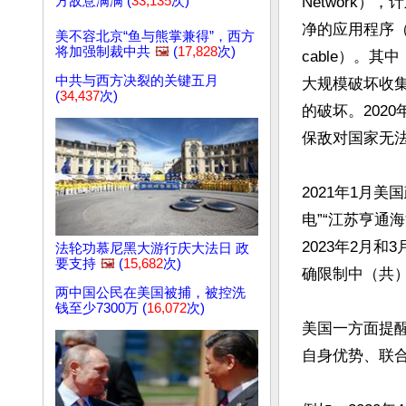
方敌意满满 (
33,135
次)
Network），
净的应用程序（Cl
美不容北京“鱼与熊掌兼得”，西方
将加强制裁中共
🖼️
(
17,828
次)
cable）。
中共与西方决裂的关键五月
大规模破坏收
(
34,437
次)
的破坏。202
保敌对国家无法
2021年1月
电”“江苏亨通海
2023年2月
法轮功慕尼黑大游行庆大法日 政
要支持
🖼️
(
15,682
次)
确限制中（共
两中国公民在美国被捕，被控洗
钱至少7300万 (
16,072
次)
美国一方面提
自身优势、联