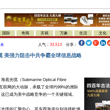
国际
奇闻
灾祸
万象
生活
文化
人气：
33,513
分享：
发表
缆 美强力阻击中共争霸全球信息战略
缆（Submarine Optical Fibre 
国际互联网的大动脉，承载了全球约99%的洲际
这已成为美中战略竞争的一个关键领域。

底光缆的汇聚中心，其东西海岸分别连接欧洲