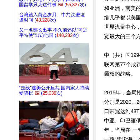
国留学只为这件事
🖼️
(
55,327
次)
和亚洲，南美
台湾踏入黄金岁月，中共跌进垃
缆几乎都以美
圾时间 (
43,228
次)
世界流量中心，
又一名部长出事 不久前还以“习近
平特使”出访他国 (
148,282
次)
宽最大的三个方
中（共）国19
联网第77个成
霸权的战略。

“走线”逃美公开反共 国内家人持续
2016年，当
受骚扰
🖼️
(
25,038
次)
分别是2020
口带宽达到48
中亚、印巴缅俄
年，当局在“一
一路”建设海