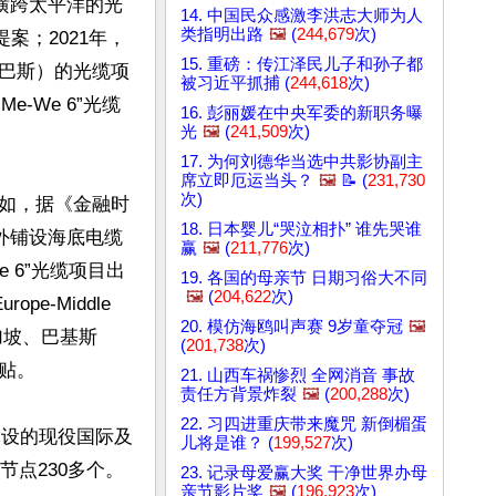
横跨太平洋的光
14. 中国民众感激李洪志大师为人
类指明出路
🖼️
(
244,679
次)
案；2021年，
15. 重磅：传江泽民儿子和孙子都
巴斯）的光缆项
被习近平抓捕 (
244,618
次)
e-We 6”光缆
16. 彭丽媛在中央军委的新职务曝
光
🖼️
(
241,509
次)
17. 为何刘德华当选中共影协副主
席立即厄运当头？
🖼️
📝 (
231,730
次)
如，据《金融时
18. 日本婴儿“哭泣相扑” 谁先哭谁
外铺设海底电缆
赢
🖼️
(
211,776
次)
 6”光缆项目出
19. 各国的母亲节 日期习俗大不同
🖼️
(
204,622
次)
-Middle 
20. 模仿海鸥叫声赛 9岁童夺冠
🖼️
加坡、巴基斯
(
201,738
次)
。

21. 山西车祸惨烈 全网消音 事故
责任方背景炸裂
🖼️
(
200,288
次)
22. 习四进重庆带来魔咒 新倒楣蛋
建设的现役国际及
儿将是谁？ (
199,527
次)
节点230多个。
23. 记录母爱赢大奖 干净世界办母
亲节影片奖
🖼️
(
196,923
次)