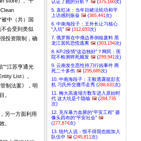
 store）、干
认证了她的分析？
🖼️
(
375,160
次)
ean 
5. 袁红冰：当年目睹法轮功和平
上访感到振奋
🖼️
(
365,441
次)
会“被中（共）国
6. 中南海段子：王外长让习核心
缆不会受到类似
“入坑”
🖼️
(
312,693
次)
7. 俄罗斯在中俄边界倒核废料 黑
加强投资限制，确
龙江居民恐慌逃离
🖼️
(
303,194
次)
8. KP.2疫情“这边独好”？网民：医
院不检测猝死频发
🖼️
(
299,941
次)
9. 云南发生恶性持刀行凶事件 两
信”“江苏亨通光
死二十多伤
🖼️
(
295,685
次)
y List）。
10. 中南海段子：王毅透露挺彭玄
机 习氏外交撒币走秀 (
288,631
次)
缆管制法案》，明
11. 梅大高速塌方数车进入原始时
。

代 这大坑是个隐喻
🖼️
(
284,735
次)
12. 充斥暴力血腥的“平安工程” 摄
，另一方面利用
像头四布的“平安社会”
🖼️
(
277,874
次)
。

13. 纽约人说：恨不得我也能加入
队伍中
🖼️
(
245,811
次)