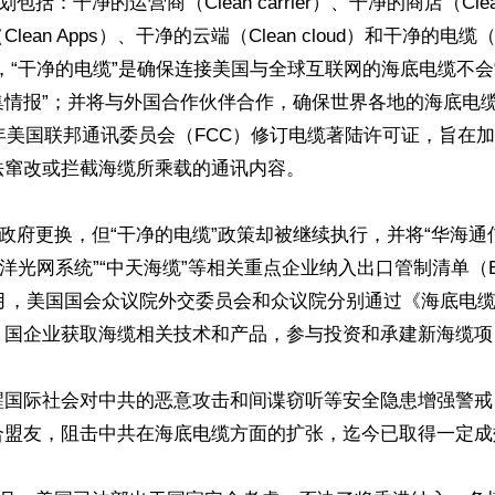
计划包括：干净的运营商（Clean carrier）、干净的商店（Clean
ean Apps）、干净的云端（Clean cloud）和干净的电缆（Cl
其中，“干净的电缆”是确保连接美国与全球互联网的海底电缆不
集情报”；并将与外国合作伙伴合作，确保世界各地的海底电
0年美国联邦通讯委员会（FCC）修订电缆著陆许可证，旨在
窜改或拦截海缆所乘载的通讯内容。

美国政府更换，但“干净的电缆”政策却被继续执行，并将“华海通
洋光网系统”“中天海缆”等相关重点企业纳入出口管制清单（Entit
和3月，美国国会众议院外交委员会和众议院分别通过《海底电
）国企业获取海缆相关技术和产品，参与投资和承建新海缆项目
醒国际社会对中共的恶意攻击和间谍窃听等安全隐患增强警戒
合盟友，阻击中共在海底电缆方面的扩张，迄今已取得一定成效