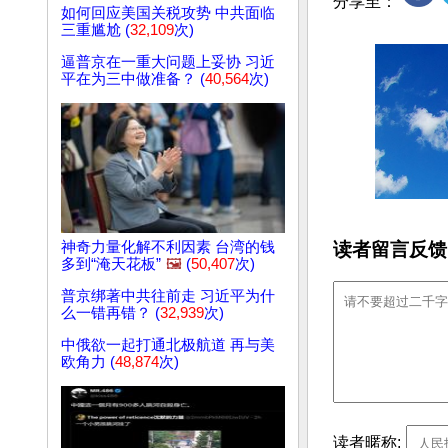
分享至：
如何回应美国关税攻势 中共面临
三重尴尬 (
32,109
次)
逼普京在一重大问题上妥协 习近
平在为三中做准备？ (
40,564
次)
读者留言反馈
神奇力量化解不利因素 台湾的钱
多到“淹天花板”
🖼️
(
50,407
次)
普京绑著中共往前走 习近平为什
么一错再错？ (
32,939
次)
中俄欲一起打通北极航道 再与美
欧角力 (
48,874
次)
读者暱称: