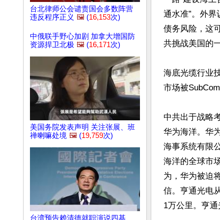
台北律师公会谴责国会多数阵营
通水准”。外界
违反程序正义
🖼️
(
16,153
次)
债务风险，这
中俄联手野心加剧 加拿大增国防
共挑战美国的一
资源捍卫北极
🖼️
(
16,171
次)
海底光缆行业
市场被SubCo
中共出于战略考
美国务院发表声明 关注张展、班
华为海洋。华
禅喇嘛处境
🖼️
(
19,759
次)
海事系统有限公
海洋的全球市场
为，华为被迫将
信。亨通光电从
1万公里。亨通
台湾预告赖清德就职演说四基