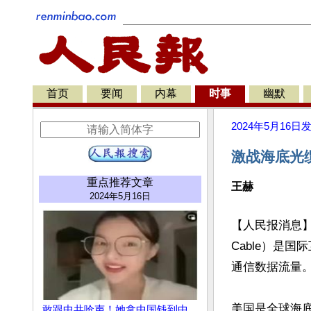
首页
要闻
内幕
时事
幽默
2024年5月16日
激战海底光
重点推荐文章
王赫
2024年5月16日
【人民报消息】海底光
Cable）是
通信数据流量。
美国是全球海
敢跟中共呛声！她拿中国钱到中