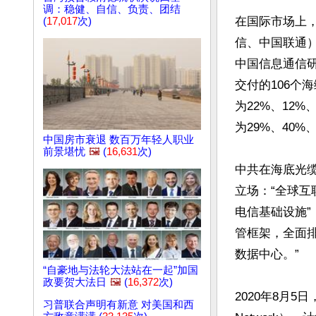
调：稳健、自信、负责、团结
在国际市场上
(
17,017
次)
信、中国联通
中国信息通信研
交付的106个
为22%、12%
为29%、40%、
中国房市衰退 数百万年轻人职业
前景堪忧
🖼️
(
16,631
次)
中共在海底光
立场：“全球
电信基础设施
管框架，全面
数据中心。”

“自豪地与法轮大法站在一起”加国
政要贺大法日
🖼️
(
16,372
次)
2020年8月5
习普联合声明有新意 对美国和西