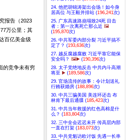
24. 他把胡锦涛架出会场！如今身
居高位 与王毅并排站 (
196,241
次)
报告（2023
25. 广东高速路崩塌致24死 目击
者：第一次离死亡那么近
🖼️
约77万公里；其
(
195,870
次)
模达百亿美金级
26. 中共军委内部分裂 习近平搞不
定了？ (
193,636
次)
27. 越反腐越腐败 习近平靠它能保
安全吗？
🖼️▶️
(
190,396
次)
面的竞争未有穷
28. 太子党绝地反击 中共内斗高潮
将至
▶️
(
189,586
次)
29. 官场流传的故事：令计划送礼
行贿获婚房 (
188,896
次)
30. 中共三骗美国 美连环还击 布
林肯下最后通牒 (
185,423
次)
31. 中共当年救援的红色高棉是什
么？ (
183,804
次)
32. 三中全会迟迟未开 传高层内部
一直在打架 (
183,073
次)
33. 中共党魁访欧讨饭 先遇一长串