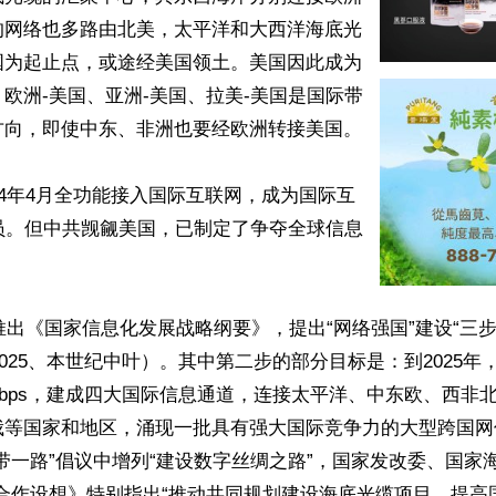
的网络也多路由北美，太平洋和大西洋海底光
国为起止点，或途经美国领土。美国因此成为
欧洲-美国、亚洲-美国、拉美-美国是国际带
向，即使中东、非洲也要经欧洲转接美国。

94年4月全功能接入国际互联网，成为国际互
员。但中共觊觎美国，已制定了争夺全球信息
局推出《国家信息化发展战略纲要》，提出“网络强国”建设“三
、2025、本世纪中叶）。其中第二步的部分目标是：到2025
Tbps，建成四大国际信息通道，连接太平洋、中东欧、西非
等国家和地区，涌现一批具有强大国际竞争力的大型跨国网信
带一路”倡议中增列“建设数字丝绸之路”，国家发改委、国家
上合作设想》特别指出“推动共同规划建设海底光缆项目，提高