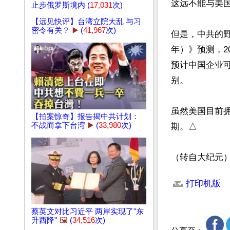
这远不能与美国
止步俄罗斯境内 (
17,031
次)
【远见快评】台湾立院大乱 与习
密令有关？
▶️
(
41,967
次)
但是，中共的野
年）》预测，2
预计中国企业可
别。

虽然美国目前
【拍案惊奇】报告揭中共计划：
不战而拿下台湾
▶️
(
33,980
次)
期。△

（转自大纪元
文章网址: http://w
打印机版
蔡英文对比习近平 两岸实现了"东
升西降"
🖼️
(
34,516
次)