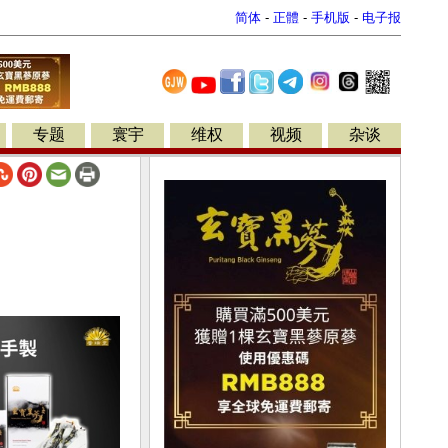
简体
-
正體
-
手机版
-
电子报
专题
寰宇
维权
视频
杂谈