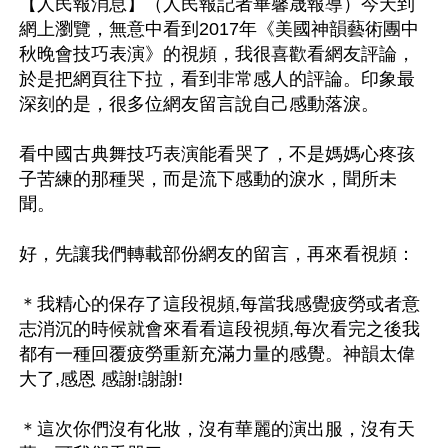
【人民報消息】（人民報記者畢馨晟報導）今天到
網上瀏覽，無意中看到2017年《美國神韻藝術團中
秋晚會技巧表演》的視頻，我很喜歡看網友評論，
於是把網頁往下拉，看到非常感人的評論。印象最
深刻的是，很多位網友留言說自己感動落淚。

看中國古典舞技巧表演能看哭了，不是媽媽心疼孩
子苦練的那種哭，而是流下感動的淚水，聞所未
聞。

好，先讓我們轉載部份網友的留言，再來看視頻：

＊我精心的保存了這段視頻,每當我感覺疲勞或者意
志消沉的時候就會來看看這段視頻,每次看完之後我
都有一種回覆疲勞重新充滿力量的感覺。神韻太偉
大了,感恩 感謝!謝謝!

＊這次你們沒有化妝，沒有華麗的演出服，沒有天