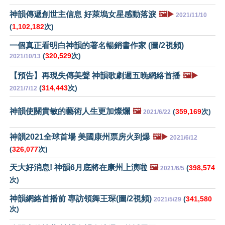
神韻傳遞創世主信息 好萊塢女星感動落淚
🖼️▶️
2021/11/10
(
1,102,182
次)
一個真正看明白神韻的著名暢銷書作家 (圖/2視頻)
(
320,529
次)
2021/10/13
【預告】再現失傳美聲 神韻歌劇週五晚網絡首播
🖼️▶️
(
314,443
次)
2021/7/12
神韻使關貴敏的藝術人生更加燦爛
🖼️
(
359,169
次)
2021/6/22
神韻2021全球首場 美國康州票房火到爆
🖼️▶️
2021/6/12
(
326,077
次)
天大好消息! 神韻6月底將在康州上演啦
🖼️
(
398,574
2021/6/5
次)
神韻網絡首播前 專訪領舞王琛(圖/2視頻)
(
341,580
2021/5/29
次)