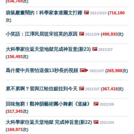
(
536,769
次)
袋鼠巖畫鬧的！科學家拿達爾文打鑔
🖼️
(
716,180
2021/3/10
次)
小笑話：江澤民屈從宋祖英的原因
🖼️
(
490,933
次)
2021/3/9
大科學家往返天堂地獄完成神旨意(新23)
🖼️
2021/3/7
(
156,493
次)
爲什麼中共害怕這個13秒長的視頻
🖼️▶️
(
265,988
次)
2021/3/7
累不累啊？習與江蛤拉鋸拉到今天
🖼️
(
367,418
次)
2021/3/7
回味無窮！觀神韻藝術團小舞劇《道緣》
🖼️
2021/3/6
(
317,345
次)
大科學家往返天堂地獄 完成神旨意(新22)
🖼️
2021/3/4
(
169,973
次)