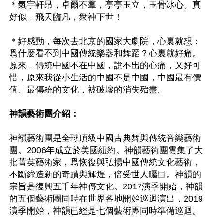
＊氣宇軒昂，卓爾不羣，亭亭玉立，玉骨冰心。真
好似，飛天臨凡，衆神下世！

＊好感動，每次去北京的國家大劇院，心裏就想：
爲什麼看不到中國傳統樂器和舞蹈？心裏就好痛。
原來，傳統中國不在中國，說不出的心痛，又好可
惜，原來我從小生活的中國不是中國，中國最有價
值、最傳統的文化，被破壞的消失殆盡。

神韻藝術團介紹：
神韻藝術團是全球頂級中國古典舞與傳統音樂藝術
團。2006年成立於美國紐約。神韻藝術團雲集了大
批菁英藝術家，爲恢復與弘揚中國傳統文化藝術，
不斷締造新的奇蹟與輝煌，倍受世人矚目。神韻的
宗旨是復興五千年神傳文化。2017演季開始，神韻
的五個藝術團同時在世界各地開始巡迴演出，2019
演季開始，神韻已經是七個藝術團同時準備巡迴。