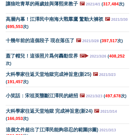
讓狼吃青草的兩歲娃與薄熙來教子
🖼️
(
317,484
次)
2021/4/1
高層內幕！江澤民中南海大戰羣鷹 驚動大褲衩
🖼️
2021/3/30
(
695,553
次)
十幾年前的這個段子 現在落伍了
🖼️
(
397,517
次)
2021/3/28
蓋了帽兒！這張照片爲何轟動世界
🖼️▶️
(
408,252
2021/3/26
次)
大科學家往返天堂地獄完成神旨意(新25)
🖼️
2021/3/23
(
191,457
次)
小笑話：宋祖英壟斷江澤民的絕招
🖼️
(
497,678
次)
2021/3/23
大科學家往返天堂地獄 完成神旨意(新24)
🖼️
2021/3/14
(
166,053
次)
這個文件超出了江澤民能夠容忍的範圍(8圖)
2021/3/13