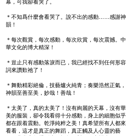
幕，可我卻看哭了。

＊不知爲什麼會看哭了。說不出的感動……感謝神
韻！

＊每次觀賞，每次感動，每次欣賞，每次震撼。中
華文化的博大精深！

＊豈止只有感動落淚而已，我已經找不到任何形容
詞來讚歎祂了！

＊舞動精彩絕倫，技藝爐火純青；奏樂浩然正氣，
神韻至善至美，妙哉！善哉！

＊太美了，真的太美了！沒有絢麗的天幕，沒有華
美的服裝，卻令我看得十分感動，身上的細胞似乎
都在跟着震動。乾淨純粹之美！真希望所有人都來
看看，這才是真正的舞蹈，真正觸及人心靈的藝