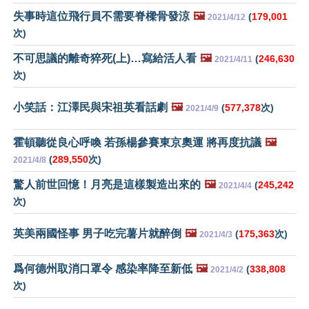
失事時這位飛行員不需要脊樑骨發涼
🖼️
(
179,001
2021/4/12
次)
不可思議的離奇猝死(上)…寫給活人看
🖼️
(
246,630
2021/4/11
次)
小笑話：江澤民與宋祖英看話劇
🖼️
(
577,378
次)
2021/4/9
霍頓聽從良心呼喚 若孫楊參賽東京奧運 將再度抗議
🖼️
(
289,550
次)
2021/4/8
驚人前世回憶！月亮是這樣製造出來的
🖼️
(
245,242
2021/4/4
次)
英美兩國怪事 男子吃完薯片就醉倒
🖼️
(
175,363
次)
2021/4/3
爲何德州取消口罩令 感染率降至新低
🖼️
(
338,808
2021/4/2
次)