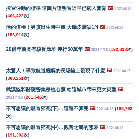
按習仲勳的標準 這圖片證明習近平已病入膏肓
🖼️
2021/4/19
(
466,422
次)
活的倍棒！男孩出生時中風 大腦皮層缺1/4
🖼️
2021/4/19
(
156,914
次)
20億年前竟有核反應堆 運行50萬年
🖼️
(
192,328
次)
2021/4/18
太驚人！導致航道癱瘓的長賜輪上發現了什麼
🖼️
2021/4/17
(
363,251
次)
武漢協和醫院密集移植心臟 給這城市帶來更大災難
🖼️
(
201,546
次)
2021/4/16
不可思議的離奇猝死(下)…這還不算完
🖼️
(
185,793
2021/4/13
次)
不可思議的離奇猝死(中)…觀音之鄉的悲哀
🖼️
2021/4/12
(
191,302
次)