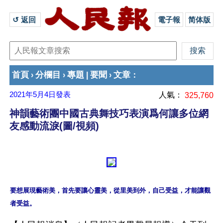
↺ 返回 
電子報
简体版
首頁
分欄目
專題
要聞
文章
›
›
|
›
：
2021年5月4日
發表
人氣：
325,760
神韻藝術團中國古典舞技巧表演爲何讓多位網
友感動流淚(圖/視頻)
要想展現藝術美，首先要讓心靈美，從里美到外，自己受益，才能讓觀
者受益。