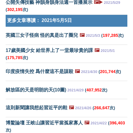
公開失傳技藝 神韻身韻身法週一首播展示
🖼️▶️
2021/5/29
(
302,195
次)
更多文章導讀：
2021年5月5日
英國三女子怪病 怪的真是出了圈兒
🖼️
(
197,285
次)
2021/5/3
17歲美國少女 給世界上了一堂最珍貴的課
🖼️
2021/5/1
(
175,785
次)
印度疫情失控 爲什麼這不是謀殺
🖼️
(
201,744
次)
2021/4/30
解放區的天是明朗的天(10圖)
(
407,952
次)
2021/4/29
這則新聞讓我想起習近平的鞋
🖼️
(
266,647
次)
2021/4/26
博鰲論壇 王岐山讓習近平當孤家寡人
🖼️
(
396,403
2021/4/22
次)