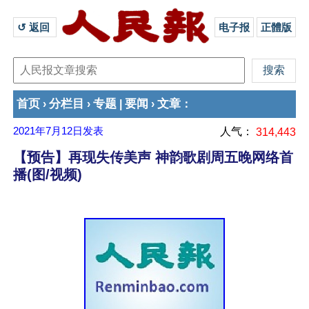
↺ 返回 
电子报
正體版
首页
分栏目
专题
要闻
文章
›
›
|
›
：
2021年7月12日
发表
人气：
314,443
【预告】再现失传美声 神韵歌剧周五晚网络首
播(图/视频)