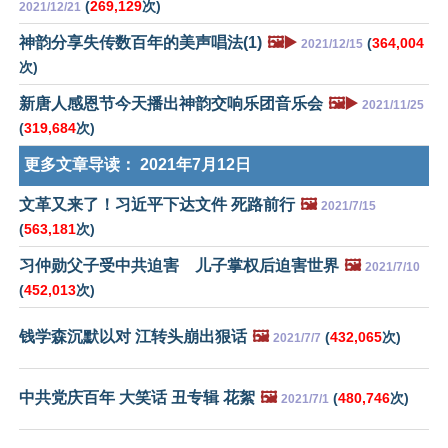
(
269,129
次)
2021/12/21
神韵分享失传数百年的美声唱法(1)
🖼️▶️
(
364,004
2021/12/15
次)
新唐人感恩节今天播出神韵交响乐团音乐会
🖼️▶️
2021/11/25
(
319,684
次)
更多文章导读：
2021年7月12日
文革又来了！习近平下达文件 死路前行
🖼️
2021/7/15
(
563,181
次)
习仲勋父子受中共迫害 儿子掌权后迫害世界
🖼️
2021/7/10
(
452,013
次)
钱学森沉默以对 江转头崩出狠话
🖼️
(
432,065
次)
2021/7/7
中共党庆百年 大笑话 丑专辑 花絮
🖼️
(
480,746
次)
2021/7/1