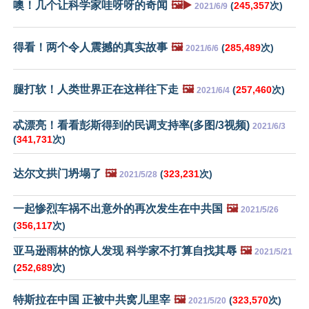
噢！几个让科学家哇呀呀的奇闻
🖼️▶️
(
245,357
次)
2021/6/9
得看！两个令人震撼的真实故事
🖼️
(
285,489
次)
2021/6/6
腿打软！人类世界正在这样往下走
🖼️
(
257,460
次)
2021/6/4
忒漂亮！看看彭斯得到的民调支持率(多图/3视频)
2021/6/3
(
341,731
次)
达尔文拱门坍塌了
🖼️
(
323,231
次)
2021/5/28
一起惨烈车祸不出意外的再次发生在中共国
🖼️
2021/5/26
(
356,117
次)
亚马逊雨林的惊人发现 科学家不打算自找其辱
🖼️
2021/5/21
(
252,689
次)
特斯拉在中国 正被中共窝儿里宰
🖼️
(
323,570
次)
2021/5/20