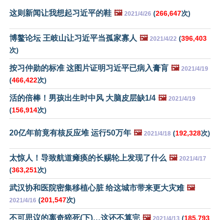
这则新闻让我想起习近平的鞋
🖼️
(
266,647
次)
2021/4/26
博鳌论坛 王岐山让习近平当孤家寡人
🖼️
(
396,403
2021/4/22
次)
按习仲勋的标准 这图片证明习近平已病入膏肓
🖼️
2021/4/19
(
466,422
次)
活的倍棒！男孩出生时中风 大脑皮层缺1/4
🖼️
2021/4/19
(
156,914
次)
20亿年前竟有核反应堆 运行50万年
🖼️
(
192,328
次)
2021/4/18
太惊人！导致航道瘫痪的长赐轮上发现了什么
🖼️
2021/4/17
(
363,251
次)
武汉协和医院密集移植心脏 给这城市带来更大灾难
🖼️
(
201,547
次)
2021/4/16
不可思议的离奇猝死(下)…这还不算完
🖼️
(
185,793
2021/4/13