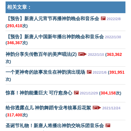
相关文章：
【预告】新唐人元宵节再播神韵晚会和音乐会
🖼️
2022/2/8
(
293,410
次)
【预告】新唐人中国新年播出神韵晚会和音乐会
2022/1/30
(
346,367
次)
神韵分享失传数百年的美声唱法(2)
🖼️▶️
(
363,362
2022/1/10
次)
一个更神奇的故事发生在神韵演出现场
🖼️
(
391,951
2022/1/6
次)
惊喜！神韵能量巨大 可疗愈身心
🖼️
(
304,158
次)
2021/12/29
给你透露点儿 神韵舞蹈专业考核幕后花絮
🖼️▶️
2021/12/24
(
317,400
次)
圣诞节礼物！新唐人将播出神韵交响乐团音乐会
🖼️