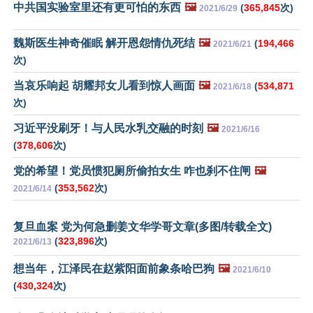
中共国实验室里还有更可怕的东西
🖼️
(
365,845
次)
2021/6/29
魏斯医生神奇催眠 解开恩怨情仇死结
🖼️
(
194,466
2021/6/21
次)
当哀乐响起 胡耀邦女儿看到惊人画面
🖼️
(
534,871
2021/6/18
次)
习近平没刷牙！与人民水乳交融的时刻
🖼️
2021/6/16
(
378,606
次)
党的希望！党员惯犯厕所偷拍女生 咋也刹不住闸
🖼️
(
353,562
次)
2021/6/14
复旦血案 党为何急删姜文华学哥文章(多图/转载全文)
(
323,896
次)
2021/6/13
想当年，江泽民在赵紫阳面前象条哈巴狗
🖼️
2021/6/10
(
430,324
次)