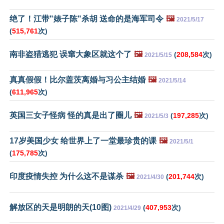
绝了！江带"婊子陈"杀胡 送命的是海军司令
🖼️
2021/5/17
(
515,761
次)
南非盗猎逃犯 误窜大象区就这个了
🖼️
(
208,584
次)
2021/5/15
真真假假！比尔盖茨离婚与习公主结婚
🖼️
2021/5/14
(
611,965
次)
英国三女子怪病 怪的真是出了圈儿
🖼️
(
197,285
次)
2021/5/3
17岁美国少女 给世界上了一堂最珍贵的课
🖼️
2021/5/1
(
175,785
次)
印度疫情失控 为什么这不是谋杀
🖼️
(
201,744
次)
2021/4/30
解放区的天是明朗的天(10图)
(
407,953
次)
2021/4/29