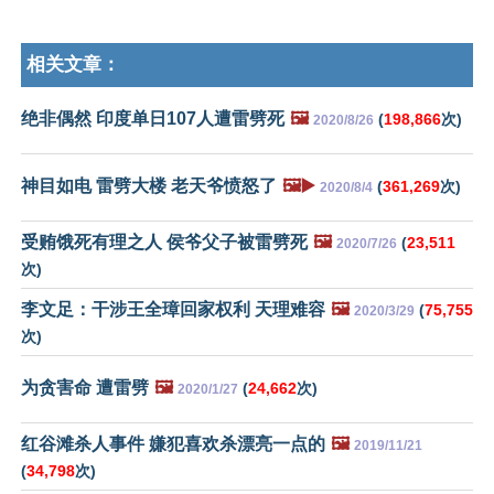
相关文章：
绝非偶然 印度单日107人遭雷劈死
🖼️
(
198,866
次)
2020/8/26
神目如电 雷劈大楼 老天爷愤怒了
🖼️▶️
(
361,269
次)
2020/8/4
受贿饿死有理之人 侯爷父子被雷劈死
🖼️
(
23,511
2020/7/26
次)
李文足：干涉王全璋回家权利 天理难容
🖼️
(
75,755
2020/3/29
次)
为贪害命 遭雷劈
🖼️
(
24,662
次)
2020/1/27
红谷滩杀人事件 嫌犯喜欢杀漂亮一点的
🖼️
2019/11/21
(
34,798
次)