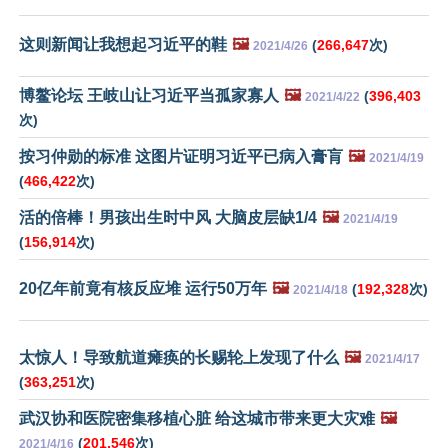
这则新闻让我想起习近平的鞋
🖼️
(
266,647
次)
2021/4/26
博鳌论坛 王岐山让习近平当孤家寡人
🖼️
(
396,403
2021/4/22
次)
按习仲勋的标准 这图片证明习近平已病入膏肓
🖼️
2021/4/19
(
466,422
次)
活的倍棒！男孩出生时中风 大脑皮层缺1/4
🖼️
2021/4/19
(
156,914
次)
20亿年前竟有核反应堆 运行50万年
🖼️
(
192,328
次)
2021/4/18
太惊人！导致航道瘫痪的长赐轮上发现了什么
🖼️
2021/4/17
(
363,251
次)
武汉协和医院密集移植心脏 给这城市带来更大灾难
🖼️
(
201,546
次)
2021/4/16