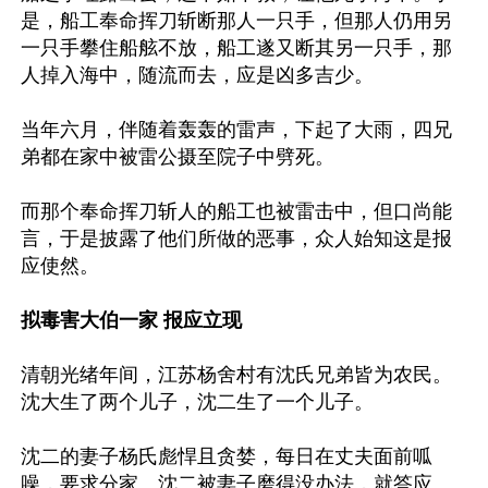
是，船工奉命挥刀斩断那人一只手，但那人仍用另
一只手攀住船舷不放，船工遂又断其另一只手，那
人掉入海中，随流而去，应是凶多吉少。

当年六月，伴随着轰轰的雷声，下起了大雨，四兄
弟都在家中被雷公摄至院子中劈死。

而那个奉命挥刀斩人的船工也被雷击中，但口尚能
言，于是披露了他们所做的恶事，众人始知这是报
应使然。

拟毒害大伯一家 报应立现
清朝光绪年间，江苏杨舍村有沈氏兄弟皆为农民。
沈大生了两个儿子，沈二生了一个儿子。

沈二的妻子杨氏彪悍且贪婪，每日在丈夫面前呱
噪，要求分家。沈二被妻子磨得没办法，就答应