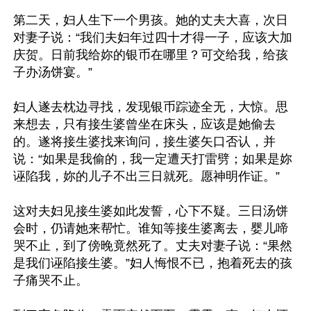
第二天，妇人生下一个男孩。她的丈夫大喜，次日
对妻子说：“我们夫妇年过四十才得一子，应该大加
庆贺。日前我给妳的银币在哪里？可交给我，给孩
子办汤饼宴。”

妇人遂去枕边寻找，发现银币踪迹全无，大惊。思
来想去，只有接生婆曾坐在床头，应该是她偷去
的。遂将接生婆找来询问，接生婆矢口否认，并
说：“如果是我偷的，我一定遭天打雷劈；如果是妳
诬陷我，妳的儿子不出三日就死。愿神明作证。”

这对夫妇见接生婆如此发誓，心下不疑。三日汤饼
会时，仍请她来帮忙。谁知等接生婆离去，婴儿啼
哭不止，到了傍晚竟然死了。丈夫对妻子说：“果然
是我们诬陷接生婆。”妇人悔恨不已，抱着死去的孩
子痛哭不止。
