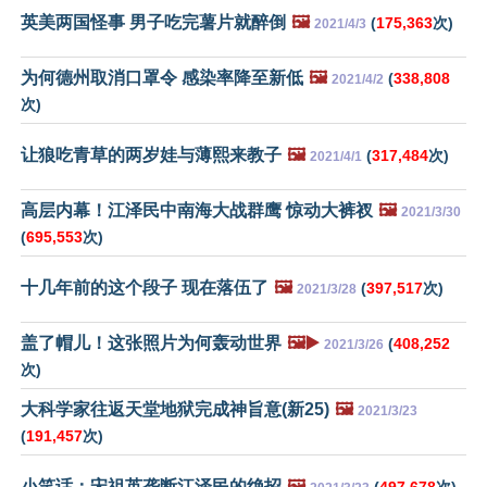
英美两国怪事 男子吃完薯片就醉倒
🖼️
(
175,363
次)
2021/4/3
为何德州取消口罩令 感染率降至新低
🖼️
(
338,808
2021/4/2
次)
让狼吃青草的两岁娃与薄熙来教子
🖼️
(
317,484
次)
2021/4/1
高层内幕！江泽民中南海大战群鹰 惊动大裤衩
🖼️
2021/3/30
(
695,553
次)
十几年前的这个段子 现在落伍了
🖼️
(
397,517
次)
2021/3/28
盖了帽儿！这张照片为何轰动世界
🖼️▶️
(
408,252
2021/3/26
次)
大科学家往返天堂地狱完成神旨意(新25)
🖼️
2021/3/23
(
191,457
次)
小笑话：宋祖英垄断江泽民的绝招
🖼️
(
497,678
次)