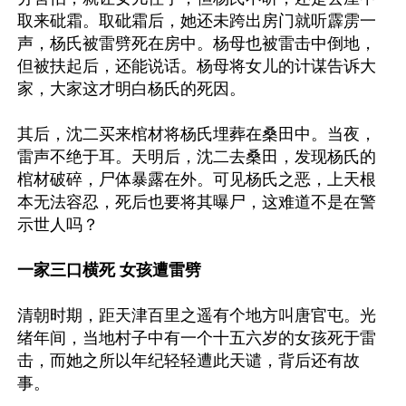
取来砒霜。取砒霜后，她还未跨出房门就听霹雳一
声，杨氏被雷劈死在房中。杨母也被雷击中倒地，
但被扶起后，还能说话。杨母将女儿的计谋告诉大
家，大家这才明白杨氏的死因。

其后，沈二买来棺材将杨氏埋葬在桑田中。当夜，
雷声不绝于耳。天明后，沈二去桑田，发现杨氏的
棺材破碎，尸体暴露在外。可见杨氏之恶，上天根
本无法容忍，死后也要将其曝尸，这难道不是在警
示世人吗？

一家三口横死 女孩遭雷劈
清朝时期，距天津百里之遥有个地方叫唐官屯。光
绪年间，当地村子中有一个十五六岁的女孩死于雷
击，而她之所以年纪轻轻遭此天谴，背后还有故
事。
