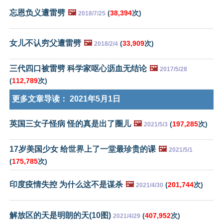
忘恩负义遭雷劈
🖼️
(
38,394
次)
2018/7/25
女儿不认穷父遭雷劈
🖼️
(
33,909
次)
2018/2/4
三代四口被雷劈 科学家呕心沥血无结论
🖼️
2017/5/28
(
112,789
次)
更多文章导读：
2021年5月1日
英国三女子怪病 怪的真是出了圈儿
🖼️
(
197,285
次)
2021/5/3
17岁美国少女 给世界上了一堂最珍贵的课
🖼️
2021/5/1
(
175,785
次)
印度疫情失控 为什么这不是谋杀
🖼️
(
201,744
次)
2021/4/30
解放区的天是明朗的天(10图)
(
407,952
次)
2021/4/29