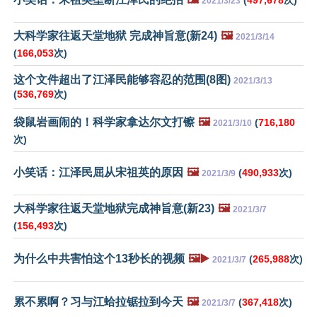
2021/3/23
大科学家往返天堂地狱 完成神旨意(新24)
🖼️
2021/3/14
(
166,053
次)
这个文件超出了江泽民能够容忍的范围(8图)
2021/3/13
(
536,769
次)
袋鼠岩画闹的！科学家拿达尔文打镲
🖼️
(
716,180
2021/3/10
次)
小笑话：江泽民屈从宋祖英的原因
🖼️
(
490,933
次)
2021/3/9
大科学家往返天堂地狱完成神旨意(新23)
🖼️
2021/3/7
(
156,493
次)
为什么中共害怕这个13秒长的视频
🖼️▶️
(
265,988
次)
2021/3/7
累不累啊？习与江蛤拉锯拉到今天
🖼️
(
367,418
次)
2021/3/7