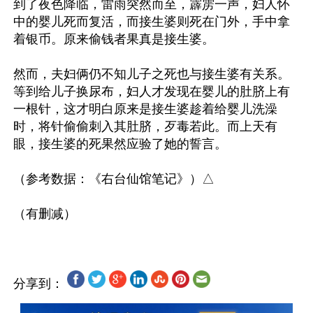
到了夜色降临，雷雨突然而至，霹雳一声，妇人怀
中的婴儿死而复活，而接生婆则死在门外，手中拿
着银币。原来偷钱者果真是接生婆。

然而，夫妇俩仍不知儿子之死也与接生婆有关系。
等到给儿子换尿布，妇人才发现在婴儿的肚脐上有
一根针，这才明白原来是接生婆趁着给婴儿洗澡
时，将针偷偷刺入其肚脐，歹毒若此。而上天有
眼，接生婆的死果然应验了她的誓言。

（参考数据：《右台仙馆笔记》）△

分享到：