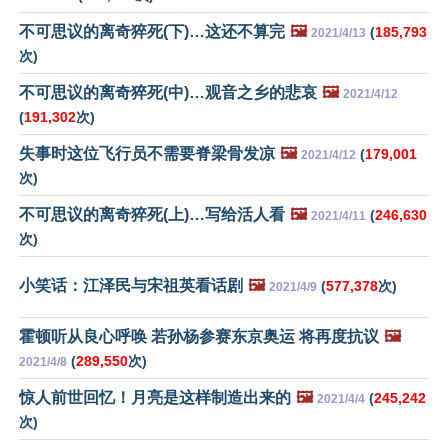
不可思议的离奇猝死(下)…这还不算完
🖼️
(
185,793
2021/4/13
次)
不可思议的离奇猝死(中)…观音之乡的悲哀
🖼️
2021/4/12
(
191,302
次)
失事时这位飞行员不需要脊梁骨发凉
🖼️
(
179,001
2021/4/12
次)
不可思议的离奇猝死(上)…写给活人看
🖼️
(
246,630
2021/4/11
次)
小笑话：江泽民与宋祖英看话剧
🖼️
(
577,378
次)
2021/4/9
霍顿听从良心呼唤 若孙杨参赛东京奥运 将再度抗议
🖼️
(
289,550
次)
2021/4/8
惊人前世回忆！月亮是这样制造出来的
🖼️
(
245,242
2021/4/4
次)