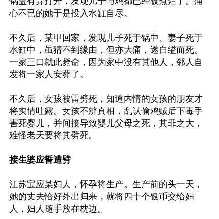
锅盖有异打开，发现儿子与鸡都已经被煮烂了。痛
心不已的她于是投入水缸自尽。

不久后，某甲回家，发现儿子死于锅中、妻子死于
水缸中，虽猜不到缘由，但亦大痛，遂自缢而死。
一家三口就此毙命，因为家中没有其他人，邻人自
发将一家人安葬了。

不久后，女孩被雷劈死，知道内情的女孩的朋友才
将实情吐露。女孩不辨真相，乱认偷鸡贼后下毒手
害死婴儿，并间接导致婴儿父母之死，其罪之大，
难怪老天要将其劈死。

接生婆应誓遭劈
江苏宝应某妇人，怀孕将生产。生产前的头一天，
她的丈夫恰好外出归来，就将四十个银币交给妇
人，妇人随手放在枕边。
