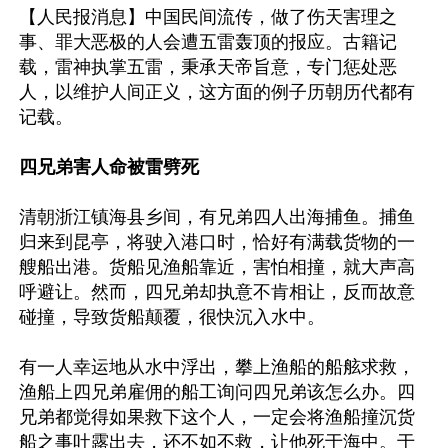
【人民报消息】中国民间流传，做了伤天害理之
事、罪大恶极的人会遭五雷轰顶的报应。古籍记
载，雷神执掌五雷，秉承天帝旨意，专门惩处恶
人，以维护人间正义，这方面的例子历朝历代都有
记载。

四兄弟害人命被雷劈死
清朝浙江镇海县乡间，有兄弟四人出海捕鱼。捕鱼
归来到昆亭，将驶入港口时，恰好有满载货物的一
艘船出港。货船见渔船靠近，害怕相撞，就大声高
呼避让。然而，四兄弟却执意不肯相让，反而故意
碰撞，导致货船颠覆，很快沉入水中。

有一人幸运地从水中浮出，攀上渔船的船舷求救，
渔船上四兄弟雇佣的船工询问四兄弟该怎么办。四
兄弟都觉得如果救下这个人，一定会将渔船撞沉货
船之事吐露出去，还不如不救，让他死于海中。于