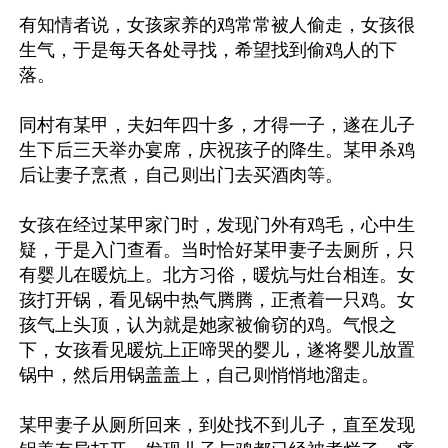
有知情者说，女孩家养的鸡常常被人偷走，女孩很
生气，于是每天各处寻找，希望找到偷鸡人的下
落。

同村有某甲，夫妇年四十多，才得一子，遂在儿子
生下后三天举办宴席，庆祝孩子的降生。某甲杀鸡
后让妻子烹煮，自己则出门去买酒肉等。

女孩在经过某甲家门时，发现门外有鸡毛，心中生
疑，于是入门查看。当时恰好某甲妻子去厕所，只
有婴儿在暖炕上。北方习俗，暖炕与灶台相连。女
孩打开锅，看见锅中热气腾腾，正煮着一只鸡。女
孩气上头顶，认为就是她家被偷窃的鸡。气恨之
下，女孩看见暖炕上正啼哭的婴儿，遂将婴儿放置
锅中，然后用锅盖盖上，自己则悄悄地溜走。

某甲妻子从厕所回来，到处找不到儿子，直至发现