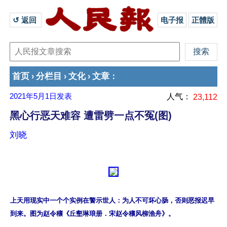
↺ 返回 
电子报
正體版
首页
分栏目
文化
文章
›
›
›
：
2021年5月1日
发表
人气：
23,112
黑心行恶天难容 遭雷劈一点不冤(图)
刘晓
上天用现实中一个个实例在警示世人：为人不可坏心肠，否则恶报迟早