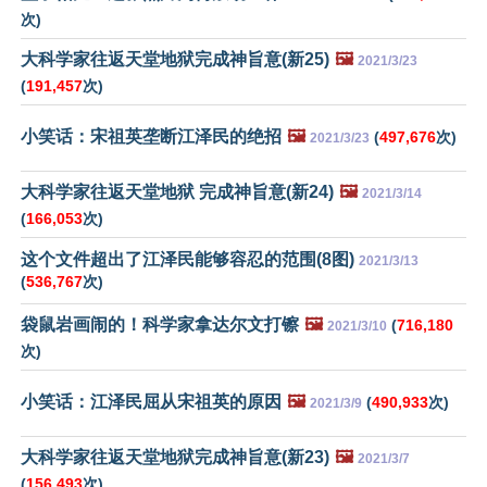
次)
大科学家往返天堂地狱完成神旨意(新25)
🖼️
2021/3/23
(
191,457
次)
小笑话：宋祖英垄断江泽民的绝招
🖼️
(
497,676
次)
2021/3/23
大科学家往返天堂地狱 完成神旨意(新24)
🖼️
2021/3/14
(
166,053
次)
这个文件超出了江泽民能够容忍的范围(8图)
2021/3/13
(
536,767
次)
袋鼠岩画闹的！科学家拿达尔文打镲
🖼️
(
716,180
2021/3/10
次)
小笑话：江泽民屈从宋祖英的原因
🖼️
(
490,933
次)
2021/3/9
大科学家往返天堂地狱完成神旨意(新23)
🖼️
2021/3/7
(
156,493
次)