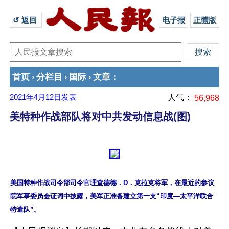
↺ 返回 
电子报
正體版
首页
分栏目
国际
文章
›
›
›
：
2021年4月12日
发表
人气：
56,968
美特种作战部队将对中共发动信息战(图)
美国特种作战司令部司令官理查德德．D．克拉克将军，在最近的参议
院军事委员会证词中披露，美军正准备建立第一支“印度—太平洋联合