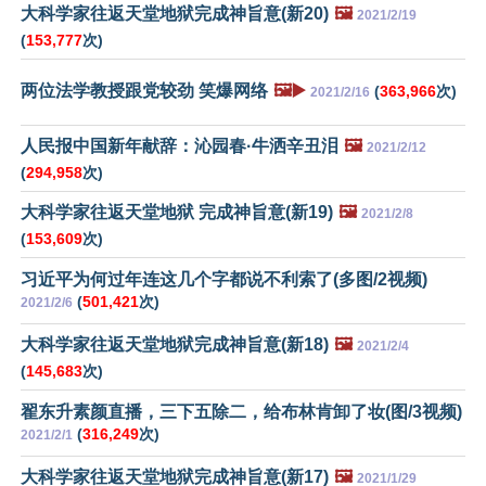
大科学家往返天堂地狱完成神旨意(新20)
🖼️
2021/2/19
(
153,777
次)
两位法学教授跟党较劲 笑爆网络
🖼️▶️
(
363,966
次)
2021/2/16
人民报中国新年献辞：沁园春·牛洒辛丑泪
🖼️
2021/2/12
(
294,958
次)
大科学家往返天堂地狱 完成神旨意(新19)
🖼️
2021/2/8
(
153,609
次)
习近平为何过年连这几个字都说不利索了(多图/2视频)
(
501,421
次)
2021/2/6
大科学家往返天堂地狱完成神旨意(新18)
🖼️
2021/2/4
(
145,683
次)
翟东升素颜直播，三下五除二，给布林肯卸了妆(图/3视频)
(
316,249
次)
2021/2/1
大科学家往返天堂地狱完成神旨意(新17)
🖼️
2021/1/29