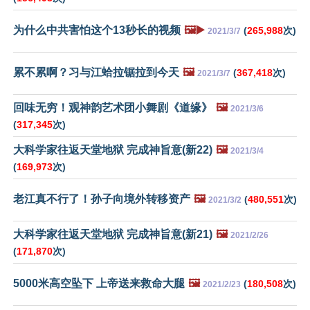
为什么中共害怕这个13秒长的视频
🖼️▶️
(
265,988
次)
2021/3/7
累不累啊？习与江蛤拉锯拉到今天
🖼️
(
367,418
次)
2021/3/7
回味无穷！观神韵艺术团小舞剧《道缘》
🖼️
2021/3/6
(
317,345
次)
大科学家往返天堂地狱 完成神旨意(新22)
🖼️
2021/3/4
(
169,973
次)
老江真不行了！孙子向境外转移资产
🖼️
(
480,551
次)
2021/3/2
大科学家往返天堂地狱 完成神旨意(新21)
🖼️
2021/2/26
(
171,870
次)
5000米高空坠下 上帝送来救命大腿
🖼️
(
180,508
次)
2021/2/23