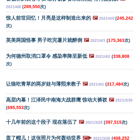
(
289,550
次)
2021/4/8
惊人前世回忆！月亮是这样制造出来的
🖼️
(
245,242
2021/4/4
次)
英美两国怪事 男子吃完薯片就醉倒
🖼️
(
175,363
次)
2021/4/3
为何德州取消口罩令 感染率降至新低
🖼️
(
338,808
2021/4/2
次)
让狼吃青草的两岁娃与薄熙来教子
🖼️
(
317,484
次)
2021/4/1
高层内幕！江泽民中南海大战群鹰 惊动大裤衩
🖼️
2021/3/30
(
695,553
次)
十几年前的这个段子 现在落伍了
🖼️
(
397,515
次)
2021/3/28
盖了帽儿！这张照片为何轰动世界
🖼️▶️
(
408,252
2021/3/26