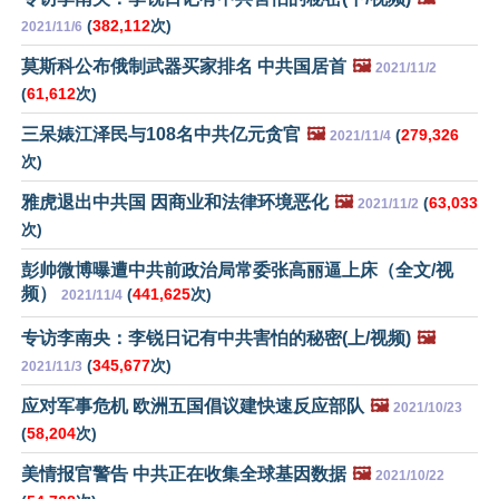
(
382,112
次)
2021/11/6
莫斯科公布俄制武器买家排名 中共国居首
🖼️
2021/11/2
(
61,612
次)
三呆婊江泽民与108名中共亿元贪官
🖼️
(
279,326
2021/11/4
次)
雅虎退出中共国 因商业和法律环境恶化
🖼️
(
63,033
2021/11/2
次)
彭帅微博曝遭中共前政治局常委张高丽逼上床（全文/视
频）
(
441,625
次)
2021/11/4
专访李南央：李锐日记有中共害怕的秘密(上/视频)
🖼️
(
345,677
次)
2021/11/3
应对军事危机 欧洲五国倡议建快速反应部队
🖼️
2021/10/23
(
58,204
次)
美情报官警告 中共正在收集全球基因数据
🖼️
2021/10/22