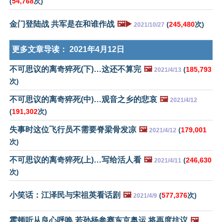
(
54,768
次)
金门登陆战 共军是在和谁作战
🖼️▶️
(
245,480
次)
2021/10/27
更多文章导读：
2021年4月12日
不可思议的离奇猝死(下)…这还不算完
🖼️
(
185,793
2021/4/13
次)
不可思议的离奇猝死(中)…观音之乡的悲哀
🖼️
2021/4/12
(
191,302
次)
失事时这位飞行员不需要脊梁骨发凉
🖼️
(
179,001
2021/4/12
次)
不可思议的离奇猝死(上)…写给活人看
🖼️
(
246,630
2021/4/11
次)
小笑话：江泽民与宋祖英看话剧
🖼️
(
577,376
次)
2021/4/9
霍顿听从良心呼唤 若孙杨参赛东京奥运 将再度抗议
🖼️