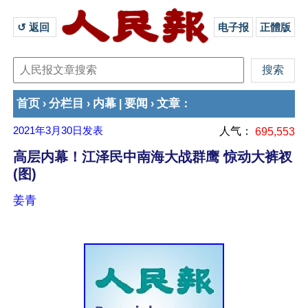
↺ 返回 
电子报
正體版
首页
分栏目
内幕
要闻
文章
›
›
|
›
：
2021年3月30日
发表
人气：
695,553
高层内幕！江泽民中南海大战群鹰 惊动大裤衩
(图)
姜青