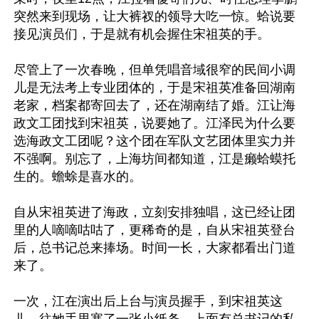
突然来到现场，让大裤衩的领导大吃一惊。蛤说要
接见演员们，于是就有机会握住宋祖英的手。

尽管上了一次春晚，但单凭唱音域很窄的民间小调
儿是无法考上专业团体的，于是宋祖英准备回湖南
老家，档案都寄回去了，还在湖南结了婚。江让海
政文工团找到宋祖英，说要她了。江泽民为什么要
选海政文工团呢？这个团在军队文艺团体里实力并
不强啊。别忘了，上海坊间都知道，江是癞蛤蟆托
生的。蟾蜍是喜水的。

自从宋祖英进了海政，立刻安排独唱，这已经让团
里的人嘀嘀咕咕了，更稀奇的是，自从宋祖英登台
后，总书记总来捧场。时间一长，大家都看出门道
来了。

一次，江在演出后上台与演员握手，到宋祖英这
儿，往她手里塞了一张小纸条，上面有总书记的私