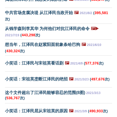
中共官场贪腐决堤 从江泽民当政开始
🖼️
(
395,581
2021/8/2
次)
从钱学森到李其华 为何他们对抗江泽民的命令
🖼️▶️
(
443,298
次)
2021/7/19
想当年，江泽民在赵紫阳面前象条哈巴狗
🖼️
2021/6/10
(
430,324
次)
小笑话：江泽民与宋祖英看话剧
🖼️
(
577,376
次)
2021/4/9
小笑话：宋祖英垄断江泽民的绝招
🖼️
(
497,676
次)
2021/3/23
这个文件超出了江泽民能够容忍的范围(8图)
2021/3/13
(
536,767
次)
小笑话：江泽民屈从宋祖英的原因
🖼️
(
490,933
次)
2021/3/9