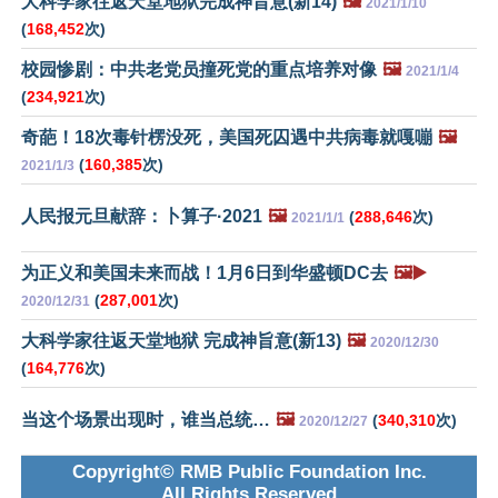
大科学家往返天堂地狱完成神旨意(新14)
🖼️
2021/1/10
(
168,452
次)
校园惨剧：中共老党员撞死党的重点培养对像
🖼️
2021/1/4
(
234,921
次)
奇葩！18次毒针楞没死，美国死囚遇中共病毒就嘎嘣
🖼️
(
160,385
次)
2021/1/3
人民报元旦献辞：卜算子·2021
🖼️
(
288,646
次)
2021/1/1
为正义和美国未来而战！1月6日到华盛顿DC去
🖼️▶️
(
287,001
次)
2020/12/31
大科学家往返天堂地狱 完成神旨意(新13)
🖼️
2020/12/30
(
164,776
次)
当这个场景出现时，谁当总统…
🖼️
(
340,310
次)
2020/12/27
Copyright© RMB Public Foundation Inc.
All Rights Reserved