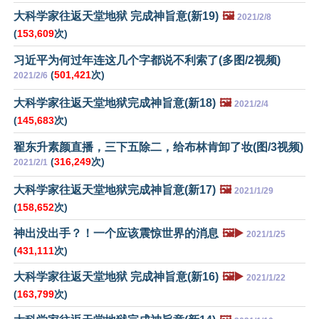
大科学家往返天堂地狱 完成神旨意(新19)
🖼️
2021/2/8
(
153,609
次)
习近平为何过年连这几个字都说不利索了(多图/2视频)
(
501,421
次)
2021/2/6
大科学家往返天堂地狱完成神旨意(新18)
🖼️
2021/2/4
(
145,683
次)
翟东升素颜直播，三下五除二，给布林肯卸了妆(图/3视频)
(
316,249
次)
2021/2/1
大科学家往返天堂地狱完成神旨意(新17)
🖼️
2021/1/29
(
158,652
次)
神出没出手？！一个应该震惊世界的消息
🖼️▶️
2021/1/25
(
431,111
次)
大科学家往返天堂地狱 完成神旨意(新16)
🖼️▶️
2021/1/22
(
163,799
次)