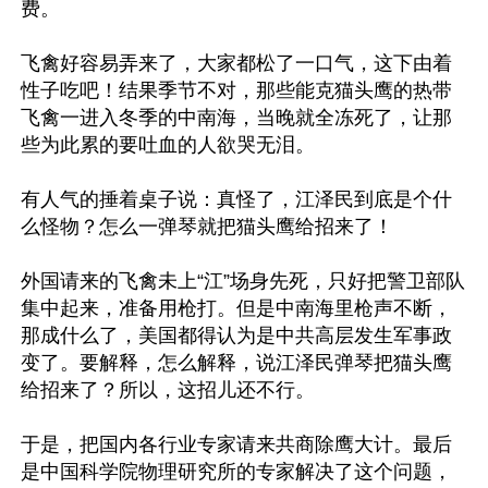
费。

飞禽好容易弄来了，大家都松了一口气，这下由着
性子吃吧！结果季节不对，那些能克猫头鹰的热带
飞禽一进入冬季的中南海，当晚就全冻死了，让那
些为此累的要吐血的人欲哭无泪。

有人气的捶着桌子说：真怪了，江泽民到底是个什
么怪物？怎么一弹琴就把猫头鹰给招来了！

外国请来的飞禽未上“江”场身先死，只好把警卫部队
集中起来，准备用枪打。但是中南海里枪声不断，
那成什么了，美国都得认为是中共高层发生军事政
变了。要解释，怎么解释，说江泽民弹琴把猫头鹰
给招来了？所以，这招儿还不行。

于是，把国内各行业专家请来共商除鹰大计。最后
是中国科学院物理研究所的专家解决了这个问题，