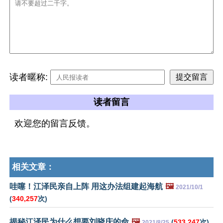
读者暱称:
读者留言
欢迎您的留言反馈。
相关文章：
哇噻！江泽民亲自上阵 用这办法组建起海航
🖼️
2021/10/1
(
340,257
次)
揭秘江泽民为什么想要刘晓庆的命
🖼️
(
533,247
次)
2021/8/25