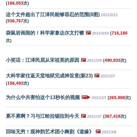
(
166,053
次)
这个文件超出了江泽民能够容忍的范围(8图)
2021/3/13
(
536,767
次)
袋鼠岩画闹的！科学家拿达尔文打镲
🖼️
(
716,180
2021/3/10
次)
小笑话：江泽民屈从宋祖英的原因
🖼️
(
490,933
次)
2021/3/9
大科学家往返天堂地狱完成神旨意(新23)
🖼️
2021/3/7
(
156,493
次)
为什么中共害怕这个13秒长的视频
🖼️▶️
(
265,988
次)
2021/3/7
累不累啊？习与江蛤拉锯拉到今天
🖼️
(
367,418
次)
2021/3/7
回味无穷！观神韵艺术团小舞剧《道缘》
🖼️
2021/3/6