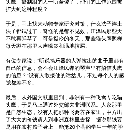
头鹰。摄制组的人一听全傻了，他们的工作范围被
扩大到这种程度？

于是，马上找来动物专家研究对策，什么法子连土
法子都试过了，奇怪的是都不见效，江泽民那些天
不敢再弹琴了，可是挺冷的冬天，那些猫头鹰照样
每天蹲在那里大声嚎丧和满地拉屎。

有位专家说：“听说搞乐器的人弹拉出的曲子里都有
自己的信息，会不会江泽民弹的琴声里有招猫头鹰
的信息？”没有人敢接他的话岔儿，不过每个人的感
觉都差不多。

最后，从外国文献里查到，非洲有一种飞禽专吃猫
头鹰，于是马上通过外交部去非洲联系。人家那里
是自然生态，没有人把那种飞禽养在家里，中方出
了大大的价钱请人到非洲森林里去捉。据说那钱要
是用在农村孩子身上，能抵20个县的学生一年的学