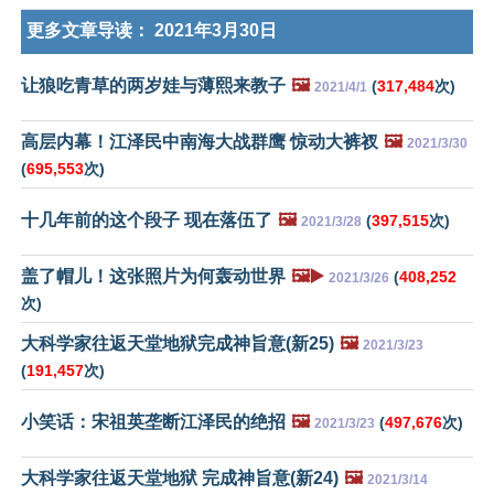
更多文章导读：
2021年3月30日
让狼吃青草的两岁娃与薄熙来教子
🖼️
(
317,484
次)
2021/4/1
高层内幕！江泽民中南海大战群鹰 惊动大裤衩
🖼️
2021/3/30
(
695,553
次)
十几年前的这个段子 现在落伍了
🖼️
(
397,515
次)
2021/3/28
盖了帽儿！这张照片为何轰动世界
🖼️▶️
(
408,252
2021/3/26
次)
大科学家往返天堂地狱完成神旨意(新25)
🖼️
2021/3/23
(
191,457
次)
小笑话：宋祖英垄断江泽民的绝招
🖼️
(
497,676
次)
2021/3/23
大科学家往返天堂地狱 完成神旨意(新24)
🖼️
2021/3/14