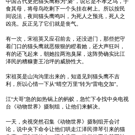
中国古代更把猫头鹰称为“枭”，说它是不孝之鸟，子
食其母，将母鸟吃剩下一个头挂在树上。所以按民
间说法，夜间猫头鹰鸣叫，为死人之预兆，死人之
凶兆。反正见了它们就是丧气。 

有一次，宋祖英又应召前去，还没进门，那些把守
着门口的猫头鹰就恶狠狠的瞪着她，还大声狂叫，
有的还飞起来，朝她拉两泡臭屎，这阵势确实比江
泽民的糟糠妻王冶坪的威胁性大。

宋祖英是山沟沟里出来的，知道见到猫头鹰不吉
利，所以心情一下从“晴空万里”转为“雷电交加”。

江“大哥”急的如热锅上的蚂蚁，急忙下令找中央电视
台《动物世界》摄制组，让他们来解决。

一天，央视突然召集《动物世界》摄制组开会讨
论，说中央下命令让他们哄走江泽民弹琴引来的猫