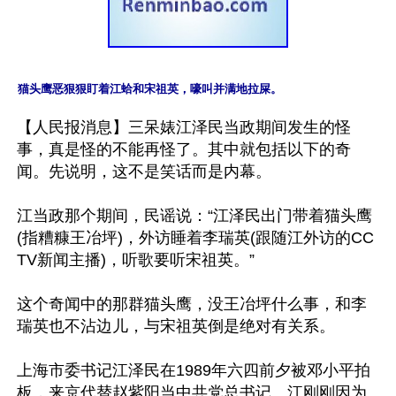
猫头鹰恶狠狠盯着江蛤和宋祖英，嚎叫并满地拉屎。
【人民报消息】三呆婊江泽民当政期间发生的怪
事，真是怪的不能再怪了。其中就包括以下的奇
闻。先说明，这不是笑话而是内幕。

江当政那个期间，民谣说：“江泽民出门带着猫头鹰
(指糟糠王冶坪)，外访睡着李瑞英(跟随江外访的CC
TV新闻主播)，听歌要听宋祖英。”

这个奇闻中的那群猫头鹰，没王冶坪什么事，和李
瑞英也不沾边儿，与宋祖英倒是绝对有关系。

上海市委书记江泽民在1989年六四前夕被邓小平拍
板，来京代替赵紫阳当中共党总书记。江刚刚因为