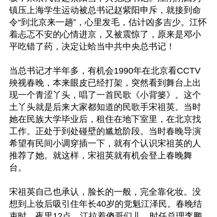
镇压上海学生运动被总书记赵紫阳申斥，就接到命
令“到北京来一趟”，心里发毛，估计凶多吉少。江怀
着忐忑不安的心情进京，又被震惊了，原来是邓小
平吃错了药，决定让蛤当中共中央总书记！

当总书记才半年多，有机会1990年在北京看CCTV
殃视春晚，本来眼皮已经打架，突然看到舞台上出
现一个青涩丫头，唱了一首民歌《小背篓》。这个
土丫头就是后来大家都知道的民歌手宋祖英。当时
她在民族大学毕业后，租住在地下室里，在北京找
工作。正处于到处碰壁的尴尬阶段。当时春晚导演
希望有民间小调穿插一下，就有个认识宋祖英的人
推荐了她。就这样，宋祖英就有机会登上春晚舞
台。

宋祖英自己也承认，脸长的一般，完全靠化妆。没
想到上妆后吸引住年长40岁的党魁江泽民。春晚结
束时，夜里12点，江拉着傻哥们儿、时任总理李鹏