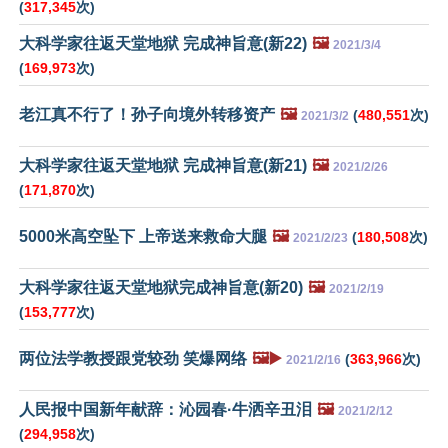
(
317,345
次)
大科学家往返天堂地狱 完成神旨意(新22)
🖼️
2021/3/4
(
169,973
次)
老江真不行了！孙子向境外转移资产
🖼️
(
480,551
次)
2021/3/2
大科学家往返天堂地狱 完成神旨意(新21)
🖼️
2021/2/26
(
171,870
次)
5000米高空坠下 上帝送来救命大腿
🖼️
(
180,508
次)
2021/2/23
大科学家往返天堂地狱完成神旨意(新20)
🖼️
2021/2/19
(
153,777
次)
两位法学教授跟党较劲 笑爆网络
🖼️▶️
(
363,966
次)
2021/2/16
人民报中国新年献辞：沁园春·牛洒辛丑泪
🖼️
2021/2/12
(
294,958
次)