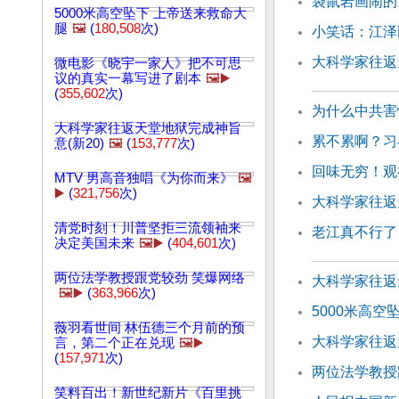
袋鼠岩画闹的
5000米高空坠下 上帝送来救命大
腿
🖼️
(
180,508
次)
小笑话：江泽
大科学家往返
微电影《晓宇一家人》把不可思
议的真实一幕写进了剧本
🖼️▶️
(
355,602
次)
为什么中共害
大科学家往返天堂地狱完成神旨
累不累啊？习
意(新20)
🖼️
(
153,777
次)
回味无穷！观
MTV 男高音独唱《为你而来》
🖼️
▶️
(
321,756
次)
大科学家往返天
清党时刻！川普坚拒三流领袖来
老江真不行了
决定美国未来
🖼️▶️
(
404,601
次)
两位法学教授跟党较劲 笑爆网络
大科学家往返天
🖼️▶️
(
363,966
次)
5000米高空
薇羽看世间 林伍德三个月前的预
大科学家往返
言，第二个正在兑现
🖼️▶️
(
157,971
次)
两位法学教授
笑料百出！新世纪新片《百里挑