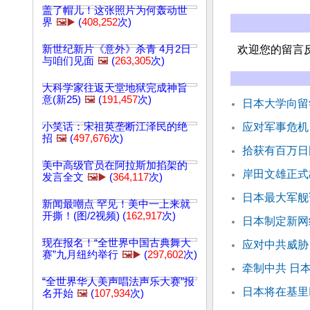
盖了帽儿！这张照片为何轰动世
界
🖼️▶️
(
408,252
次)
新世纪新片《意外》杀青 4月2日
欢迎您的留言
与咱们见面
🖼️
(
263,305
次)
大科学家往返天堂地狱完成神旨
意(新25)
🖼️
(
191,457
次)
日本大学向留
小笑话：宋祖英垄断江泽民的绝
应对军事危机
招
🖼️
(
497,676
次)
拾获有百万日
美中高级官员在阿拉斯加掐架的
岸田文雄正式
发言全文
🖼️▶️
(
364,117
次)
日本最大军舰试
新闻最嘲点 罕见！美中一上来就
开撕！(图/2视频) (
162,917
次)
日本制定新网
现在报名！“全世界中国古典舞大
应对中共威胁
赛”九月纽约举行
🖼️▶️
(
297,602
次)
牵制中共 日
“全世界华人美声唱法声乐大赛”报
日本将在基里
名开始
🖼️
(
107,934
次)