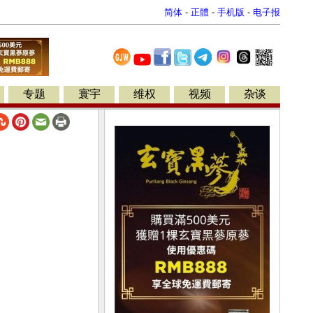
简体
-
正體
-
手机版
-
电子报
专题
寰宇
维权
视频
杂谈