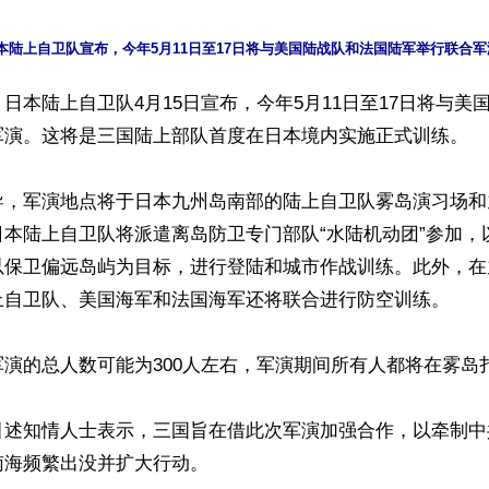
日本陆上自卫队4月15日宣布，今年5月11日至17日将与美
军演。这将是三国陆上部队首度在日本境内实施正式训练。

导，军演地点将于日本九州岛南部的陆上自卫队雾岛演习场和
日本陆上自卫队将派遣离岛防卫专门部队“水陆机动团”参加，
以保卫偏远岛屿为目标，进行登陆和城市作战训练。此外，在
上自卫队、美国海军和法国海军还将联合进行防空训练。

演的总人数可能为300人左右，军演期间所有人都将在雾岛扎
引述知情人士表示，三国旨在借此次军演加强合作，以牵制中
海频繁出没并扩大行动。
