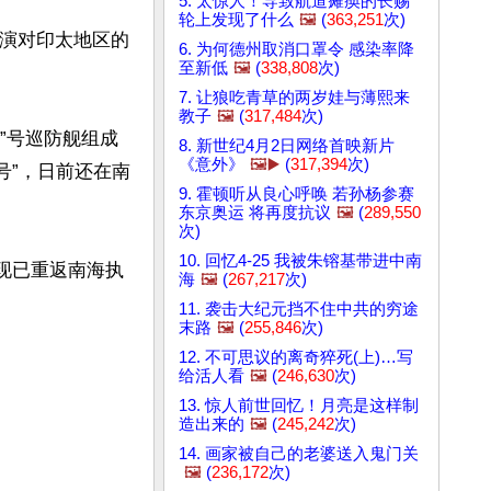
5. 太惊人！导致航道瘫痪的长赐
轮上发现了什么
🖼️
(
363,251
次)
军演对印太地区的
6. 为何德州取消口罩令 感染率降
至新低
🖼️
(
338,808
次)
7. 让狼吃青草的两岁娃与薄熙来
教子
🖼️
(
317,484
次)
”号巡防舰组成
8. 新世纪4月2日网络首映新片
《意外》
🖼️▶️
(
317,394
次)
号”，日前还在南
9. 霍顿听从良心呼唤 若孙杨参赛
东京奥运 将再度抗议
🖼️
(
289,550
次)
10. 回忆4-25 我被朱镕基带进中南
，现已重返南海执
海
🖼️
(
267,217
次)
11. 袭击大纪元挡不住中共的穷途
末路
🖼️
(
255,846
次)
12. 不可思议的离奇猝死(上)…写
给活人看
🖼️
(
246,630
次)
13. 惊人前世回忆！月亮是这样制
造出来的
🖼️
(
245,242
次)
14. 画家被自己的老婆送入鬼门关
🖼️
(
236,172
次)