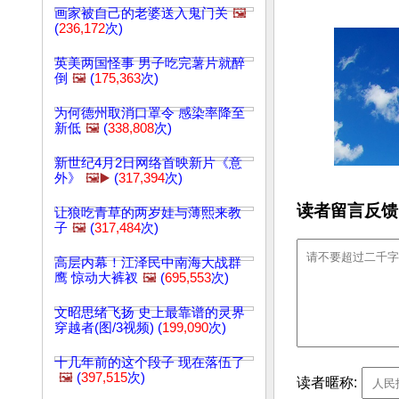
画家被自己的老婆送入鬼门关
🖼️
(
236,172
次)
英美两国怪事 男子吃完薯片就醉
倒
🖼️
(
175,363
次)
为何德州取消口罩令 感染率降至
新低
🖼️
(
338,808
次)
新世纪4月2日网络首映新片《意
外》
🖼️▶️
(
317,394
次)
读者留言反馈
让狼吃青草的两岁娃与薄熙来教
子
🖼️
(
317,484
次)
高层内幕！江泽民中南海大战群
鹰 惊动大裤衩
🖼️
(
695,553
次)
文昭思绪飞扬 史上最靠谱的灵界
穿越者(图/3视频) (
199,090
次)
十几年前的这个段子 现在落伍了
🖼️
(
397,515
次)
读者暱称: