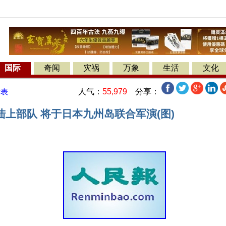
国际
奇闻
灾祸
万象
生活
文化
人气：
55,979
分享：
发表
陆上部队 将于日本九州岛联合军演(图)