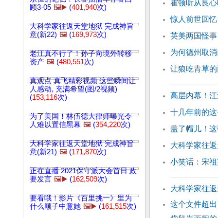
霍顿听从良心
顾3·05
🖼️▶️
(
401,940
次)
惊人前世回忆
大科学家往返天堂地狱 完成神旨
意(新22)
🖼️
(
169,973
次)
英美两国怪事
为何德州取消
老江真不行了！孙子向境外转移
资产
🖼️
(
480,551
次)
让狼吃青草的
真观点 真飞精彩视频 这些瞬间让
人感动, 充满希望(图/2视频)
高层内幕！江
(
153,116
次)
十几年前的这
为了美国！林伍德大律师曝光令
人难以置信黑幕
🖼️
(
354,220
次)
盖了帽儿！这
大科学家往返天堂地狱 完成神旨
大科学家往返
意(新21)
🖼️
(
171,870
次)
小笑话：宋祖
正在直播 2021保守派大会首日 政
要发言
🖼️▶️
(
162,509
次)
大科学家往返天
要看哦！影片《百里挑一》里为
这个文件超出
什么顺子中意她
🖼️▶️
(
161,515
次)