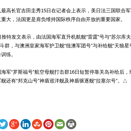
队最高长官吉田圭秀15日在记者会上表示，美日法三国联合
义重大，法国更是肩负维持国际秩序自由开放的重要国家。

日推特发文表示，由法国海军直升机航舰“雷霆”号与“苏尔库夫
战斗群，与澳洲皇家海军护卫舰“纽澳军团号”与补给舰“天狼星
训练。

海军“罗斯福号”航空母舰打击群16日短暂停靠关岛补给后
舰还有“邦克山号”神盾巡洋舰及神盾驱逐舰“拉塞尔号”。△
ww.renminbao.com/rmb/articles/2021/4/19/72464.html