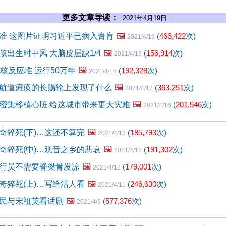
更多文章导读：
2021年4月19日
准 这图片证明习近平已病入膏肓
🖼️
(
466,422
次)
2021/4/19
孩出生时中风 大脑皮层缺1/4
🖼️
(
156,914
次)
2021/4/19
核反应堆 运行50万年
🖼️
(
192,328
次)
2021/4/18
航道瘫痪的长赐轮上发现了什么
🖼️
(
363,251
次)
2021/4/17
密集移植心脏 给这城市带来更大灾难
🖼️
(
201,546
次)
2021/4/16
奇猝死(下)…这还不算完
🖼️
(
185,793
次)
2021/4/13
奇猝死(中)…观音之乡的悲哀
🖼️
(
191,302
次)
2021/4/12
行员不需要脊梁骨发凉
🖼️
(
179,001
次)
2021/4/12
奇猝死(上)…写给活人看
🖼️
(
246,630
次)
2021/4/11
民与宋祖英看话剧
🖼️
(
577,376
次)
2021/4/9