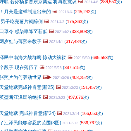
呼唤 若孙杨参赛东京奥运 将再度抗议
🖼️
(
289,550
次)
2021/4/8
！月亮是这样制造出来的
🖼️
(
245,242
次)
2021/4/4
 男子吃完薯片就醉倒
🖼️
(
175,363
次)
2021/4/3
口罩令 感染率降至新低
🖼️
(
338,808
次)
2021/4/2
两岁娃与薄熙来教子
🖼️
(
317,484
次)
2021/4/1
泽民中南海大战群鹰 惊动大裤衩
🖼️
(
695,553
次)
2021/3/30
个段子 现在落伍了
🖼️
(
397,515
次)
2021/3/28
张照片为何轰动世界
🖼️▶️
(
408,252
次)
2021/3/26
天堂地狱完成神旨意(新25)
🖼️
(
191,457
次)
2021/3/23
英垄断江泽民的绝招
🖼️
(
497,676
次)
2021/3/23
堂地狱 完成神旨意(新24)
🖼️
(
166,053
次)
2021/3/14
了江泽民能够容忍的范围(8图)
(
536,767
次)
2021/3/13