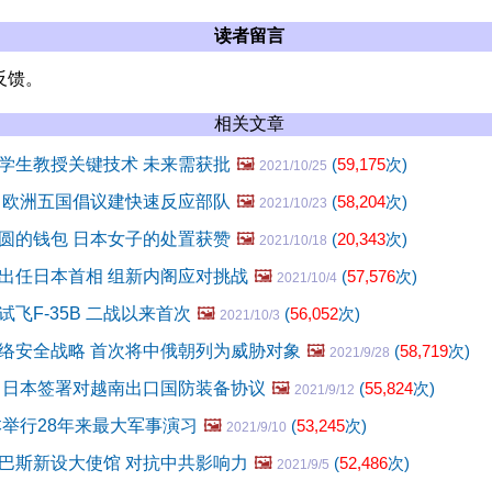
读者留言
反馈。
相关文章
学生教授关键技术 未来需获批
🖼️
(
59,175
次)
2021/10/25
 欧洲五国倡议建快速反应部队
🖼️
(
58,204
次)
2021/10/23
圆的钱包 日本女子的处置获赞
🖼️
(
20,343
次)
2021/10/18
出任日本首相 组新内阁应对挑战
🖼️
(
57,576
次)
2021/10/4
飞F-35B 二战以来首次
🖼️
(
56,052
次)
2021/10/3
络安全战略 首次将中俄朝列为威胁对象
🖼️
(
58,719
次)
2021/9/28
 日本签署对越南出口国防装备协议
🖼️
(
55,824
次)
2021/9/12
本举行28年来最大军事演习
🖼️
(
53,245
次)
2021/9/10
巴斯新设大使馆 对抗中共影响力
🖼️
(
52,486
次)
2021/9/5