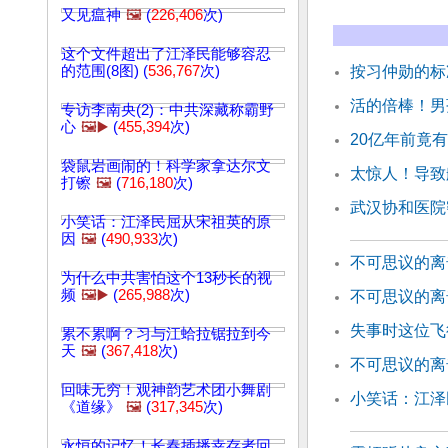
又见瘟神
🖼️
(
226,406
次)
这个文件超出了江泽民能够容忍
的范围(8图) (
536,767
次)
按习仲勋的标
活的倍棒！男
专访李南央(2)：中共深藏称霸野
心
🖼️▶️
(
455,394
次)
20亿年前竟有
袋鼠岩画闹的！科学家拿达尔文
太惊人！导致
打镲
🖼️
(
716,180
次)
武汉协和医院
小笑话：江泽民屈从宋祖英的原
因
🖼️
(
490,933
次)
不可思议的离
为什么中共害怕这个13秒长的视
频
🖼️▶️
(
265,988
次)
不可思议的离
失事时这位飞
累不累啊？习与江蛤拉锯拉到今
天
🖼️
(
367,418
次)
不可思议的离
回味无穷！观神韵艺术团小舞剧
小笑话：江泽
《道缘》
🖼️
(
317,345
次)
永恒的记忆！长春插播幸存者回