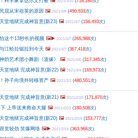
！科学家拿达尔文打镲
🖼️
(
716,180
次)
2021/3/10
民屈从宋祖英的原因
🖼️
(
490,933
次)
2021/3/9
天堂地狱完成神旨意(新23)
🖼️
(
156,493
次)
2021/3/7
怕这个13秒长的视频
🖼️▶️
(
265,988
次)
2021/3/7
与江蛤拉锯拉到今天
🖼️
(
367,418
次)
2021/3/7
神韵艺术团小舞剧《道缘》
🖼️
(
317,345
次)
2021/3/6
堂地狱 完成神旨意(新22)
🖼️
(
169,973
次)
2021/3/4
！孙子向境外转移资产
🖼️
(
480,551
次)
2021/3/2
堂地狱 完成神旨意(新21)
🖼️
(
171,870
次)
2021/2/26
坠下 上帝送来救命大腿
🖼️
(
180,508
次)
2021/2/23
天堂地狱完成神旨意(新20)
🖼️
(
153,777
次)
2021/2/19
跟党较劲 笑爆网络
🖼️▶️
(
363,966
次)
2021/2/16