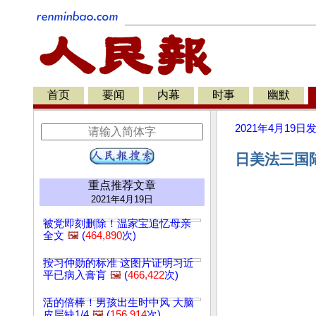
首页
要闻
内幕
时事
幽默
2021年4月19日
日美法三国
重点推荐文章
2021年4月19日
被党即刻删除！温家宝追忆母亲
全文
🖼️
(
464,890
次)
按习仲勋的标准 这图片证明习近
平已病入膏肓
🖼️
(
466,422
次)
活的倍棒！男孩出生时中风 大脑
皮层缺1/4
🖼️
(
156,914
次)