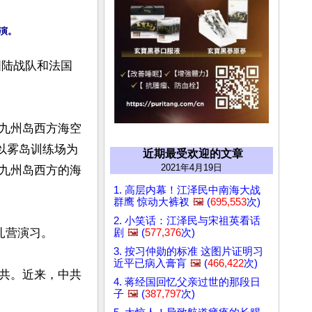
国陆战队和法国
九州岛西方海空
以雾岛训练场为
近期最受欢迎的文章
2021年4月19日
九州岛西方的海
1. 高层内幕！江泽民中南海大战
群鹰 惊动大裤衩
🖼️
(
695,553
次)
2. 小笑话：江泽民与宋祖英看话
营演习。

剧
🖼️
(
577,376
次)
3. 按习仲勋的标准 这图片证明习
近平已病入膏肓
🖼️
(
466,422
次)
共。近来，中共
4. 蒋经国回忆父亲过世的那段日
子
🖼️
(
387,797
次)