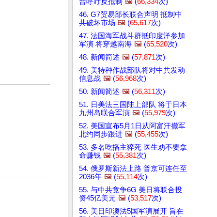
普呼吁反抵制
🖼️
(
66,334
次)
46. G7贸易部长联合声明 抵制中
共破坏市场
🖼️
(
65,617
次)
47. 法国海军战斗群抵印度洋参加
军演 将穿越南海
🖼️
(
65,520
次)
48. 新闻简述
🖼️
(
57,871
次)
49. 美特种作战部队将对中共发动
信息战
🖼️
(
56,968
次)
50. 新闻简述
🖼️
(
56,311
次)
51. 日美法三国陆上部队 将于日本
九州岛联合军演
🖼️
(
55,979
次)
52. 美国宣布5月1日从阿富汗撤军
北约同步跟进
🖼️
(
55,455
次)
53. 多名吃播主猝死 医生劝不要拿
命赚钱
🖼️
(
55,381
次)
54. 俄罗斯新法上路 普京可连任至
2036年
🖼️
(
55,114
次)
55. 与中共竞争6G 美日将联合投
资45亿美元
🖼️
(
53,517
次)
56. 美日印澳法5国军演展开 旨在