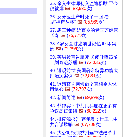
35. 余文生律师初入监遭群殴 至今
仍被虐
🖼️
(
88,530
次)
36. 女牙医生产时死了一回 看
见"神奇丛林"
🖼️
(
85,969
次)
37. 患三种癌 近百岁的尹玉芝健康
长寿
🖼️
(
75,779
次)
38. 4岁女童讲述前世记忆 吓坏妈
妈
🖼️
(
73,399
次)
39. 英男被宣告脑死 关闭呼吸器前
一刻奇迹苏醒
🖼️
(
72,936
次)
40. 返观前世 美国著名特异功能大
师治疾案例
🖼️
(
72,864
次)
41. 这清官为何短命？真相令人怵
目惊心
🖼️
(
72,797
次)
42. 新闻简述
🖼️
(
69,898
次)
43. 菲律宾：中共民兵船在更多有
争议岛礁集结
🖼️
(
68,222
次)
44. 批疫源报告 蓬佩奥：世卫与中
共合谋欺骗
🖼️
(
67,798
次)
45. 大公司抵制乔州选举法改革 川