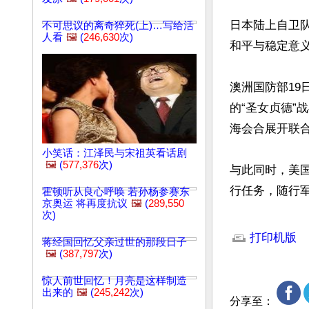
日本陆上自卫
不可思议的离奇猝死(上)…写给活
人看
🖼️
(
246,630
次)
和平与稳定意
澳洲国防部19
的“圣女贞德”
海会合展开联合
小笑话：江泽民与宋祖英看话剧
🖼️
(
577,376
次)
与此同时，美国
行任务，随行军
霍顿听从良心呼唤 若孙杨参赛东
京奥运 将再度抗议
🖼️
(
289,550
次)
文章网址: http://w
打印机版
蒋经国回忆父亲过世的那段日子
🖼️
(
387,797
次)
惊人前世回忆！月亮是这样制造
出来的
🖼️
(
245,242
次)
分享至：