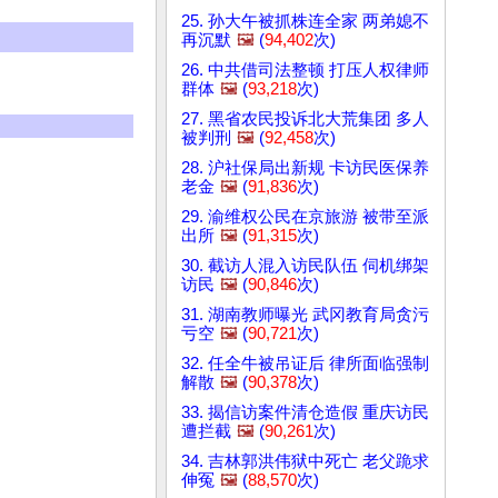
25. 孙大午被抓株连全家 两弟媳不
再沉默
🖼️
(
94,402
次)
26. 中共借司法整顿 打压人权律师
群体
🖼️
(
93,218
次)
27. 黑省农民投诉北大荒集团 多人
被判刑
🖼️
(
92,458
次)
28. 沪社保局出新规 卡访民医保养
老金
🖼️
(
91,836
次)
29. 渝维权公民在京旅游 被带至派
出所
🖼️
(
91,315
次)
30. 截访人混入访民队伍 伺机绑架
访民
🖼️
(
90,846
次)
31. 湖南教师曝光 武冈教育局贪污
亏空
🖼️
(
90,721
次)
32. 任全牛被吊证后 律所面临强制
解散
🖼️
(
90,378
次)
33. 揭信访案件清仓造假 重庆访民
遭拦截
🖼️
(
90,261
次)
34. 吉林郭洪伟狱中死亡 老父跪求
伸冤
🖼️
(
88,570
次)