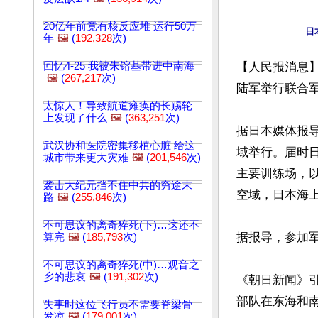
20亿年前竟有核反应堆 运行50万
年
🖼️
(
192,328
次)
回忆4-25 我被朱镕基带进中南海
【人民报消息】
🖼️
(
267,217
次)
陆军举行联合
太惊人！导致航道瘫痪的长赐轮
上发现了什么
🖼️
(
363,251
次)
据日本媒体报
武汉协和医院密集移植心脏 给这
域举行。届时
城市带来更大灾难
🖼️
(
201,546
次)
主要训练场，
袭击大纪元挡不住中共的穷途末
空域，日本海
路
🖼️
(
255,846
次)
不可思议的离奇猝死(下)…这还不
据报导，参加军
算完
🖼️
(
185,793
次)
不可思议的离奇猝死(中)…观音之
乡的悲哀
🖼️
(
191,302
次)
《朝日新闻》
部队在东海和南
失事时这位飞行员不需要脊梁骨
发凉
🖼️
(
179,001
次)