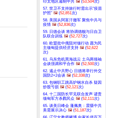
印太地区遏制中共
🖼️
(
53,504
次)
57. 世卫不支持旅行时需出示"疫苗
护照"
🖼️
(
52,851
次)
58. 美国从阿富汗撤军 聚焦中共与
疫情
🖼️
(
52,836
次)
59. 日德会谈 将协调德舰与日自卫
队联合训练
🖼️
(
52,727
次)
60. 欧盟批中俄阻对缅行动 愿为民
主缅甸提供经济支持
🖼️
(
52,622
次)
61. 乌东危机黑海战云 土乌两领袖
会谈强调和平合作
🖼️
(
52,500
次)
62. 遏止中共野心 日德将举行外交
国防2+2会谈
🖼️
(
52,338
次)
63. 包钢职工跳高炉钢水自杀 疑因
炒股亏损
🖼️
(
52,121
次)
64. 十二国防长罕见联合发声 谴责
缅甸军方杀戮民众
🖼️
(
52,111
次)
65. 谈美日峰会 蓬佩奥：震慑中共
美需展示决心
🖼️
(
51,187
次)
66. 辽宁女教师赌博 向家长借百万