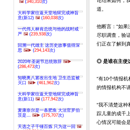
论结果如何，
🖼️
(
340,310
次)
道。

大科学家往返天堂地狱完成神旨
意(新12)
🖼️
(
160,038
次)
他断言：“如
一代伟人林肯总统与他的战时戒
严
🖼️
(
239,938
次)
尽职调查，验
们正在了解到真
回溯一代雄主 这历史故事值得深
思
🖼️▶️
(
294,143
次)
◎ 是谁在主使
2020年圣诞节总统致辞
🖼️▶️
(
286,473
次)
知晓奥八篡改出生地 卫生总监被
“有10个情报机
灭口
🖼️▶️
(
461,962
次)
的情报机构不讲
大科学家往返天堂地狱完成神旨
意(新11)
🖼️
(
177,942
次)
“我不清楚这
麦康奈尔是一条肥鱼 大法官罗伯
踪儿童的成千
茨是…
🖼️▶️
(
375,707
次)
心情况可能会是
天选之子千锤百炼 只为这一回
🖼️