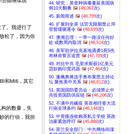
林伍德继续说
44. 研究：英变种病毒蔓延美国病
例10天翻番
🖼️
(
49,067
次)
45. 新闻简述
🖼️
(
48,799
次)
46. 扩展到全美 法官无限期禁止拜
大了。我进行了
登暂缓驱逐令
🖼️
(
48,699
次)
放松了，因为你
47. 澳洲总理：一带一路没任何好
处 或数周内取消
🖼️
(
48,514
次)
48. 美军驻伊拉克基地遇袭1死5伤
布林肯誓言追责
🖼️
(
47,709
次)
49. 对抗中共 毛里求斯获1亿美元
贷款购印度武器
🖼️
(
47,464
次)
50. 蓬佩奥将连手奥布莱恩主持论
I和MI6，其它
坛 聚焦美中关系
🖼️
(
46,812
次)
51. 英国国防委员会：必须禁止中
共投资国防供应链
🖼️
(
46,206
次)
52. 不满中共瞒疫 英首相吁签大流
机构的数量，失
行病全球条约
🖼️
(
46,144
次)
53. 中资接连收购英私立学校 英政
妙的行动，我担
治家紧急呼吁
🖼️
(
45,888
次)
54. 荷兰安全部门：中共网络间谍