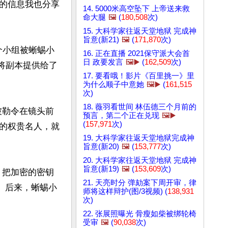
的信息我也分享
14. 5000米高空坠下 上帝送来救
命大腿
🖼️
(
180,508
次)
15. 大科学家往返天堂地狱 完成神
旨意(新21)
🖼️
(
171,870
次)
个小组被蜥蜴小
16. 正在直播 2021保守派大会首
日 政要发言
🖼️▶️
(
162,509
次)
并将副本提供给了
17. 要看哦！影片《百里挑一》里
为什么顺子中意她
🖼️▶️
(
161,515
次)
18. 薇羽看世间 林伍德三个月前的
被勒令在镜头前
预言，第二个正在兑现
🖼️▶️
(
157,971
次)
的权贵名人，就
19. 大科学家往返天堂地狱完成神
旨意(新20)
🖼️
(
153,777
次)
20. 大科学家往返天堂地狱 完成神
旨意(新19)
🖼️
(
153,609
次)
，把加密的密钥
21. 天亮时分 弹劾案下周开审，律
久。后来，蜥蜴小
师将这样辩护(图/3视频) (
138,931
次)
22. 张展照曝光 骨瘦如柴被绑轮椅
受审
🖼️
(
90,038
次)