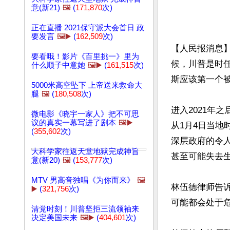
意(新21)
🖼️
(
171,870
次)
正在直播 2021保守派大会首日 政
要发言
🖼️▶️
(
162,509
次)
【人民报消息
要看哦！影片《百里挑一》里为
候，川普是时任
什么顺子中意她
🖼️▶️
(
161,515
次)
斯应该第一个被
5000米高空坠下 上帝送来救命大
腿
🖼️
(
180,508
次)
进入2021年
微电影《晓宇一家人》把不可思
议的真实一幕写进了剧本
🖼️▶️
从1月4日当地
(
355,602
次)
深层政府的令
大科学家往返天堂地狱完成神旨
甚至可能失去生
意(新20)
🖼️
(
153,777
次)
MTV 男高音独唱《为你而来》
🖼️
林伍德律师告
▶️
(
321,756
次)
可能都会处于危险
清党时刻！川普坚拒三流领袖来
决定美国未来
🖼️▶️
(
404,601
次)