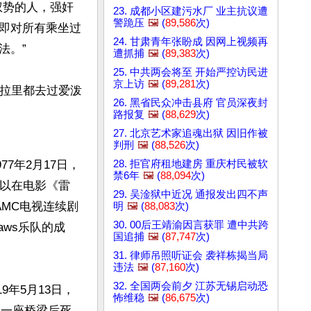
有权势的人，强奸
23. 成都小区建污水厂 业主抗议遭
警跪压
🖼️
(
89,586
次)
即对所有乘坐过
24. 甘肃青年张盼成 因网上视频再
。”

遭抓捕
🖼️
(
89,383
次)
25. 中共两会将至 开始严控访民进
京上访
🖼️
(
89,281
次)
希拉里都去过爱泼
26. 黑省民众冲击县府 官员深夜封
路报复
🖼️
(
88,629
次)
27. 北京艺术家追魂出狱 因旧作被
判刑
🖼️
(
88,526
次)
28. 拒官府租地建房 重庆村民被软
977年2月17日，
禁6年
🖼️
(
88,094
次)
，以在电影《雷
29. 吴淦狱中近况 通报发出四不声
AMC电视连续剧
明
🖼️
(
88,083
次)
30. 00后王靖渝因言获罪 遭中共跨
aws乐队的成
国追捕
🖼️
(
87,747
次)
31. 律师吊照听证会 袭祥栋揭当局
违法
🖼️
(
87,160
次)
32. 全国两会前夕 江苏无锡启动恐
9年5月13日，
怖维稳
🖼️
(
86,675
次)
的一座桥梁后死