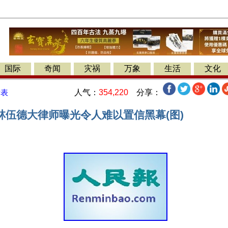
国际
奇闻
灾祸
万象
生活
文化
人气：
354,220
分享：
发表
林伍德大律师曝光令人难以置信黑幕(图)