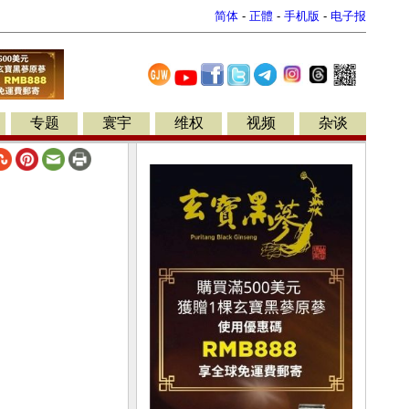
简体
-
正體
-
手机版
-
电子报
专题
寰宇
维权
视频
杂谈