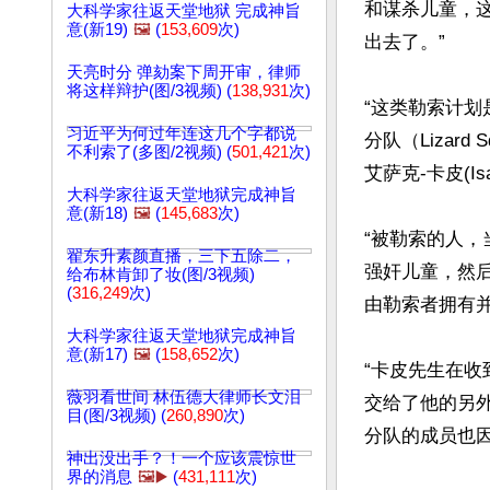
和谋杀儿童，
大科学家往返天堂地狱 完成神旨
意(新19)
🖼️
(
153,609
次)
出去了。”

天亮时分 弹劾案下周开审，律师
将这样辩护(图/3视频) (
138,931
次)
“这类勒索计划
习近平为何过年连这几个字都说
分队（Liza
不利索了(多图/2视频) (
501,421
次)
艾萨克-卡皮(Isaa
大科学家往返天堂地狱完成神旨
意(新18)
🖼️
(
145,683
次)
“被勒索的人
翟东升素颜直播，三下五除二，
强奸儿童，然
给布林肯卸了妆(图/3视频)
(
316,249
次)
由勒索者拥有并
大科学家往返天堂地狱完成神旨
意(新17)
🖼️
(
158,652
次)
“卡皮先生在
薇羽看世间 林伍德大律师长文泪
交给了他的另外
目(图/3视频) (
260,890
次)
分队的成员也因
神出没出手？！一个应该震惊世
界的消息
🖼️▶️
(
431,111
次)