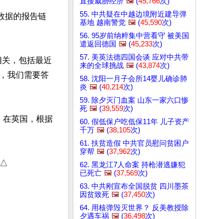
直接威胁经济
🖼️
(
45,766
次)
55. 中共疑在中越边境附近建导弹
数据的报告链
基地 越南警觉
🖼️
(
45,590
次)
56. 95岁前纳粹集中营看守 被美国
遣返回德国
🖼️
(
45,233
次)
57. 美英法德四国会谈 应对中共带
相关，包括最近
来的全球挑战
🖼️
(
43,874
次)
，我们需要答
58. 沈阳一月子会所14婴儿确诊肺
炎
🖼️
(
40,214
次)
59. 除夕灭门血案 山东一家六口惨
死
🖼️
(
39,559
次)
。在英国，根据
60. 假低保户吃低保11年 儿子资产
千万
🖼️
(
38,105
次)
61. 扶贫造假 中共官员慰问贫困户
穿帮
🖼️
(
37,962
次)
△

62. 黑龙江7人命案 持枪潜逃嫌犯
已死亡
🖼️
(
37,569
次)
63. 中共刚宣布全国脱贫 四川墨茶
因贫致死
🖼️
(
37,450
次)
64. 用核弹毁灭世界？ 反美教授除
夕遇车祸
🖼️
(
36,498
次)