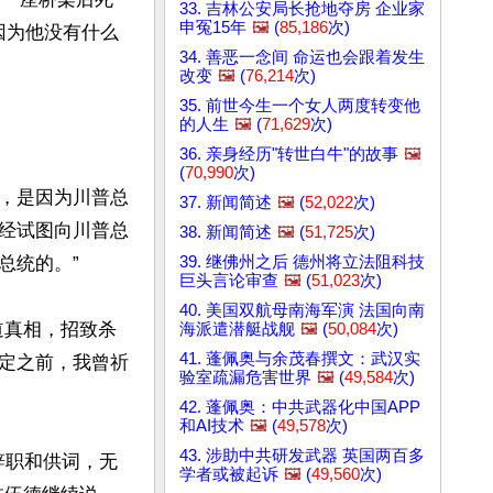
33. 吉林公安局长抢地夺房 企业家
申冤15年
🖼️
(
85,186
次)
，因为他没有什么
34. 善恶一念间 命运也会跟着发生
改变
🖼️
(
76,214
次)
35. 前世今生一个女人两度转变他
的人生
🖼️
(
71,629
次)
36. 亲身经历"转世白牛"的故事
🖼️
(
70,990
次)
布，是因为川普总
37. 新闻简述
🖼️
(
52,022
次)
经试图向川普总
38. 新闻简述
🖼️
(
51,725
次)
39. 继佛州之后 德州将立法阻科技
统的。”

巨头言论审查
🖼️
(
51,023
次)
40. 美国双航母南海军演 法国向南
道真相，招致杀
海派遣潜艇战舰
🖼️
(
50,084
次)
41. 蓬佩奥与余茂春撰文：武汉实
定之前，我曾祈
验室疏漏危害世界
🖼️
(
49,584
次)
42. 蓬佩奥：中共武器化中国APP
和AI技术
🖼️
(
49,578
次)
43. 涉助中共研发武器 英国两百多
辞职和供词，无
学者或被起诉
🖼️
(
49,560
次)