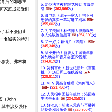
这背后的邪恶主
5. 两位法学教授跟党较劲 笑爆网
络
🖼️▶️
(
363,966
次)
何家庭成员受到
6. 微电影《晓宇一家人》把不可
思议的真实一幕写进了剧本
🖼️▶️
(
355,602
次)
7. 为了美国！林伍德大律师曝光
杀了我不会阻止
令人难以置信黑幕
🖼️
(
354,220
次)
一名诚实的特别
8. 又一好片 剧情片《唤醒》
🖼️▶️
(
345,348
次)
9. 除夕开始！新唐人中国新年播
神韵晚会和音乐会(图/2视频)
(
334,819
次)
普总统、弗林将
10. 笑料百出！新世纪新片《百里
挑一》16日周二在线首映
🖼️▶️
(
328,811
次)
11. MTV 男高音独唱《为你而来》
🖼️▶️
(
321,756
次)
12. 人民报中国新年献辞：沁园春·
牛洒辛丑泪
🖼️
(
294,958
次)
John 
13. 好消息！新唐人元宵节再播神
，其中涉及强奸
韵晚会和音乐会
🖼️
(
226,705
次)