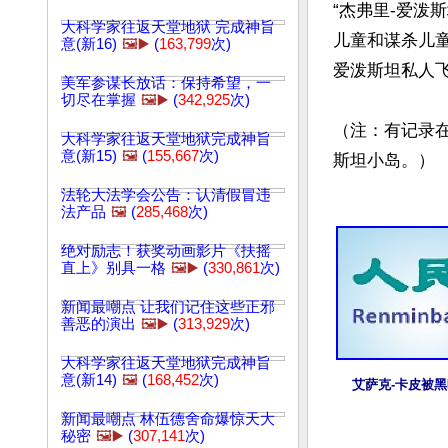
“杰弗里-爱泼斯
大科学家往返天堂地狱 完成神旨
儿童和谋杀儿
意(新16)
🖼️▶️
(
163,799
次)
爱泼斯坦私人飞
美军参谋长放话：保持希望，一
切尽在掌握
🖼️▶️
(
342,925
次)
（注：有记录
大科学家往返天堂地狱完成神旨
意(新15)
🖼️
(
155,667
次)
斯坦小岛。）

法轮大法学会公告：认清假冒违
法产品
🖼️
(
285,468
次)
绝对励志！获奖动画影片《扶摇
直上》别具一格
🖼️▶️
(
330,861
次)
新闻最嘲点 让我们记住这些正邪
善恶的演出
🖼️▶️
(
313,929
次)
大科学家往返天堂地狱完成神旨
意(新14)
🖼️
(
168,452
次)
艾萨克-卡皮被
新闻最嘲点 林伍德舍命爆惊天大
秘密
🖼️▶️
(
307,141
次)