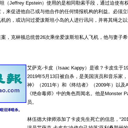
坦（Jeffrey Epstein）使用的是相同勒索手段，通过迫使
童，来促进他自己或与他合作的任何情报机构的利益。必须立
机的，或访问过爱泼斯坦小岛的人进行讯问，并将其绳之以法
在案，克林顿总统曾26次乘坐爱泼斯坦私人飞机，他与妻子
艾萨克-卡皮（Isaac Kappy）是谁？卡皮生于1
2019年5月13日被自杀，是美国演员和音乐家
神》（2011年）和《终结者》（2009年）以及
《绝命毒师》中的角色而闻名。他是Monster P
员。

黑暗沼泽暗杀。
林伍德大律师添加了卡皮先生死亡的信息，“201
演员艾萨克-卡皮在‘迫使自己掉落’亚利桑那州