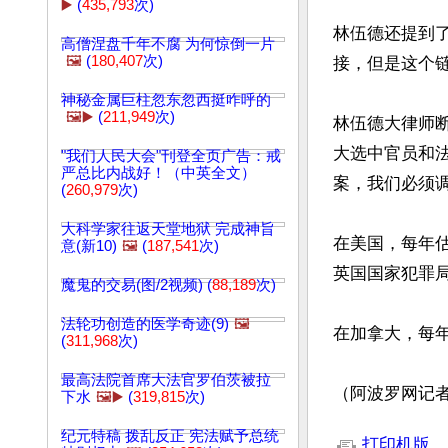
▶️
(
435,793
次)
林伍德还提到
高僧涅盘千年不腐 为何惊倒一片
🖼️
(
180,407
次)
接，但是这个链
神秘金属巨柱忽东忽西挺咋呼的
🖼️▶️
(
211,949
次)
林伍德大律师
大选中官员和
"我们人民大会"刊登全页广告：戒
严总比内战好！（中英全文）
案，我们必须调
(
260,979
次)
大科学家往返天堂地狱 完成神旨
在美国，每年估
意(新10)
🖼️
(
187,541
次)
英国国家犯罪局
魔鬼的交易(图/2视频) (
88,189
次)
法轮功创造的医学奇迹(9)
🖼️
在加拿大，每年
(
311,968
次)
最高法院首席大法官罗伯茨被拉
（阿波罗网记者
下水
🖼️▶️
(
319,815
次)
文章网址: http://w
纪元特稿 拨乱反正 宪法赋予总统
打印机版