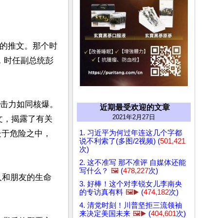
前的推文。那个时
，时任副总统彭
冲击力如同核爆。
近期最受欢迎的文章
2021年2月27日
文，揭露了有关
1. 习近平为何过年连这几个字都
处于危险之中，
说不利索了(多图/2视频) (
501,421
次)
2. 这不准写 那不准评 自媒体还能
写什么？
🖼️
(
478,227
次)
人和朋友的生命
3. 好棒！这个对李锐女儿李南央
的专访真有料
🖼️▶️
(
474,182
次)
4. 清党时刻！川普坚拒三流领袖
来决定美国未来
🖼️▶️
(
404,601
次)