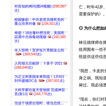
对良知的拷问(图/4视频) (
290,567
亡，时年42岁
次)
需要保护的》。
校园惨剧：中共老党员撞死党的
重点培养对像
🖼️
(
234,921
次)
◎ 为什么把如
奇葩！18次毒针楞没死，美国死
囚遇中共病毒就嘎嘣
🖼️
(
160,385
次)
林伍德律师在推
统周围有一些
令人惊艳！贺岁短片竟能这么拍
🖼️▶️
(
369,540
次)
统提供这些信息
人民报元旦献辞：卜算子·2021
🖼️
(
288,646
次)
“我想，卡皮
为正义和美国未来而战！1月6日
身之祸。我知
到华盛顿DC去
🖼️▶️
(
287,001
次)
祷过。我必须透
大科学家往返天堂地狱 完成神旨
意(新13)
🖼️
(
164,776
次)
“现在，你们对
当这个场景出现时，谁当总统…