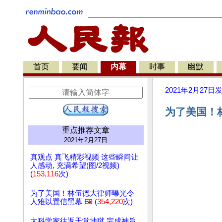
首页
要闻
内幕
时事
幽默
2021年2月27日
为了美国！
重点推荐文章
2021年2月27日
真观点 真飞精彩视频 这些瞬间让
人感动, 充满希望(图/2视频)
(
153,116
次)
为了美国！林伍德大律师曝光令
人难以置信黑幕
🖼️
(
354,220
次)
大科学家往返天堂地狱 完成神旨