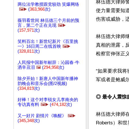
林伍德大律师
两位法学教授跟党较劲 笑爆网络
🖼️▶️
(
363,966
次)
使力量需要知
伤害或威胁，适
薇羽看世间 林伍德三个月前的预
言，第二个正在兑现
🖼️▶️
(
157,971
次)
林伍德大律师
笑料百出！新世纪新片《百里挑
真相的泄露，
一》16日周二在线首映
🖼️▶️
(
328,811
次)
检察官伸张正义。
人民报中国新年献辞：沁园春·牛
洒辛丑泪
🖼️
(
294,958
次)
“如果要求我
除夕开始！新唐人中国新年播神
军或者是鲍威尔
韵晚会和音乐会(图/2视频)
(
334,819
次)
◎ 最令人震惊
好棒！这个对李锐女儿李南央的
专访真有料
🖼️▶️
(
474,182
次)
林伍德大律师在
又一好片 剧情片《唤醒》
🖼️▶️
(
345,348
次)
Roberts