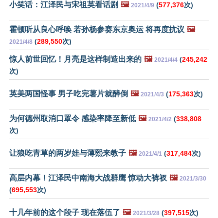
小笑话：江泽民与宋祖英看话剧
🖼️
(
577,376
次)
2021/4/9
霍顿听从良心呼唤 若孙杨参赛东京奥运 将再度抗议
🖼️
(
289,550
次)
2021/4/8
惊人前世回忆！月亮是这样制造出来的
🖼️
(
245,242
2021/4/4
次)
英美两国怪事 男子吃完薯片就醉倒
🖼️
(
175,363
次)
2021/4/3
为何德州取消口罩令 感染率降至新低
🖼️
(
338,808
2021/4/2
次)
让狼吃青草的两岁娃与薄熙来教子
🖼️
(
317,484
次)
2021/4/1
高层内幕！江泽民中南海大战群鹰 惊动大裤衩
🖼️
2021/3/30
(
695,553
次)
十几年前的这个段子 现在落伍了
🖼️
(
397,515
次)
2021/3/28