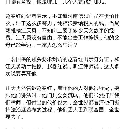
口都有监控，他走哪儿，几个人就跟到哪儿。

赵春红向记者表示，不知道河南信阳官员在惧怕什
么，出了这么多警力，纯粹浪费纳税人的钱。当局
藉维稳江天勇，不知向上要了多少天文数字的经
费。江天勇没有自由，不能出去工作挣钱，他的父
母已经年迈，一家人怎么生活？

一名国保的领头要求到访的赵春红出示身分证，和
江天勇动手推搡。赵春红说，听江律师说，这人多
次说要弄死他。

江天勇还告诉赵春红，看守他的人对他很野蛮，要
跟他们讲法时，他们只会耍流氓。他们虽然打压我
们律师，但付出的代价也大，全世界都看清他们撕
掉法治遮羞布的过程，他们丢人丢到联合国、全世
界去了。
