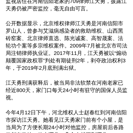
监视居住在河南信阳老家的709律师江天勇，披露江
天勇仍被严密监控，毫无自由可言。

公开数据显示，北京维权律师江天勇是河南信阳市
罗山人，曾参与艾滋病感染者的救助维权、山西黑
砖窑案、北京律师直选、陈光诚案、高智晟案、法
轮功个案等多宗维权案件。2009年7月被北京市司法
局注销律师执业证。2017年11月，江天勇被以“煽动
颠覆国家政权罪”判处有期徒刑2年，剥夺政治权利3
年，于2019年2月底刑满出狱。

江天勇刑满获释后，被当局非法软禁在河南老家已
经近800天，家门口每天24小时有驻守的国保人员监
视。

今年4月12日下午，河北维权人士赵春红到河南信阳
市探访江天勇。她看见江天勇家门前有个小屋，是
当局为了方便长期24小时对他监控，房屋前后各路