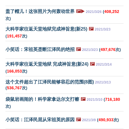
盖了帽儿！这张照片为何轰动世界
🖼️▶️
(
408,252
2021/3/26
次)
大科学家往返天堂地狱完成神旨意(新25)
🖼️
2021/3/23
(
191,457
次)
小笑话：宋祖英垄断江泽民的绝招
🖼️
(
497,676
次)
2021/3/23
大科学家往返天堂地狱 完成神旨意(新24)
🖼️
2021/3/14
(
166,053
次)
这个文件超出了江泽民能够容忍的范围(8图)
2021/3/13
(
536,767
次)
袋鼠岩画闹的！科学家拿达尔文打镲
🖼️
(
716,180
2021/3/10
次)
小笑话：江泽民屈从宋祖英的原因
🖼️
(
490,933
次)
2021/3/9