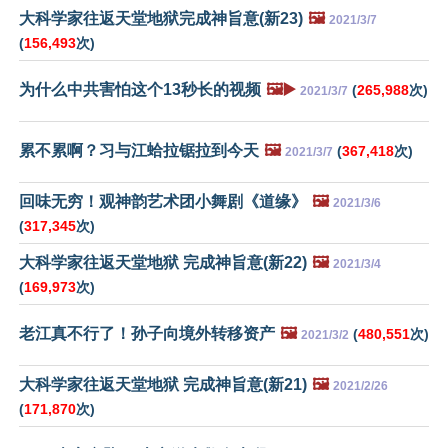
大科学家往返天堂地狱完成神旨意(新23)
🖼️
2021/3/7
(
156,493
次)
为什么中共害怕这个13秒长的视频
🖼️▶️
(
265,988
次)
2021/3/7
累不累啊？习与江蛤拉锯拉到今天
🖼️
(
367,418
次)
2021/3/7
回味无穷！观神韵艺术团小舞剧《道缘》
🖼️
2021/3/6
(
317,345
次)
大科学家往返天堂地狱 完成神旨意(新22)
🖼️
2021/3/4
(
169,973
次)
老江真不行了！孙子向境外转移资产
🖼️
(
480,551
次)
2021/3/2
大科学家往返天堂地狱 完成神旨意(新21)
🖼️
2021/2/26
(
171,870
次)