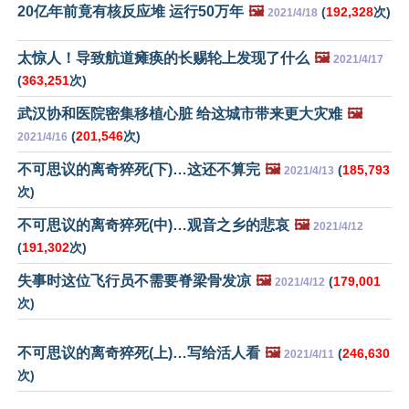
20亿年前竟有核反应堆 运行50万年
🖼️
(
192,328
次)
2021/4/18
太惊人！导致航道瘫痪的长赐轮上发现了什么
🖼️
2021/4/17
(
363,251
次)
武汉协和医院密集移植心脏 给这城市带来更大灾难
🖼️
(
201,546
次)
2021/4/16
不可思议的离奇猝死(下)…这还不算完
🖼️
(
185,793
2021/4/13
次)
不可思议的离奇猝死(中)…观音之乡的悲哀
🖼️
2021/4/12
(
191,302
次)
失事时这位飞行员不需要脊梁骨发凉
🖼️
(
179,001
2021/4/12
次)
不可思议的离奇猝死(上)…写给活人看
🖼️
(
246,630
2021/4/11
次)