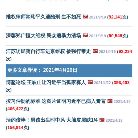
维权律师常玮平久遭酷刑 生不如死
🖼️
(
92,141
次)
2021/9/19
深蓉郑广恒大维权 民众遭暴力清场
🖼️
(
90,549
次)
2021/9/18
江苏访民骑自行车进京维权 被强行带走
🖼️
(
92,234
2021/9/16
次)
更多文章导读：
2021年4月20日
博鳌论坛 王岐山让习近平当孤家寡人
🖼️
(
396,403
2021/4/22
次)
按习仲勋的标准 这图片证明习近平已病入膏肓
🖼️
2021/4/19
(
466,422
次)
活的倍棒！男孩出生时中风 大脑皮层缺1/4
🖼️
2021/4/19
(
156,914
次)