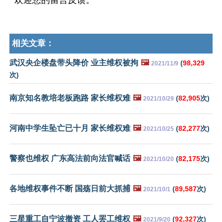
欢迎您的留言反馈。
相关文章：
武汉央企楼盘带头降价 业主维权被拘
🖼️
(
98,329
2021/11/9
次)
南京知名教培老板跑路 家长维权难
🖼️
(
82,905
次)
2021/10/29
河南中学生坠亡已十月 家长维权难
🖼️
(
82,277
次)
2021/10/25
警察也维权 广东高法前向法官喊话
🖼️
(
82,175
次)
2021/10/20
各地维权事件不断 国殇日前大抓捕
🖼️
(
89,587
次)
2021/10/1
三星重工自宁波撤资 工人罢工维权
🖼️
(
92,327
次)
2021/9/20