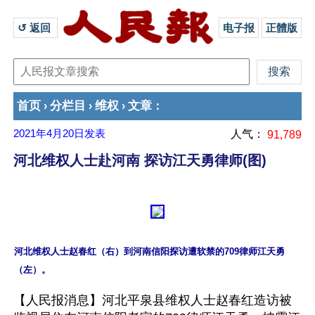
↺ 返回 
电子报
正體版
首页
分栏目
维权
文章
›
›
›
：
2021年4月20日
发表
人气：
91,789
河北维权人士赴河南 探访江天勇律师(图)
河北维权人士赵春红（右）到河南信阳探访遭软禁的709律师江天勇
【人民报消息】河北平泉县维权人士赵春红造访被