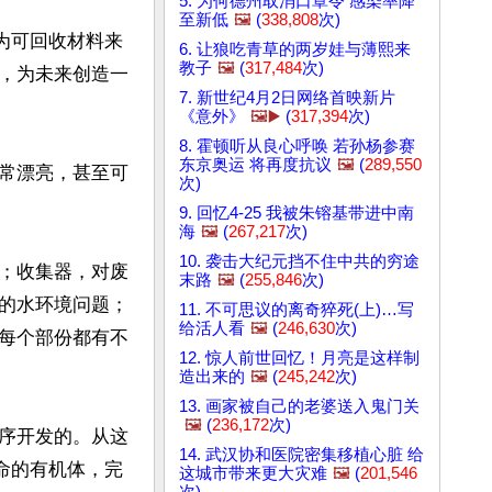
5. 为何德州取消口罩令 感染率降
至新低
🖼️
(
338,808
次)
为可回收材料来
6. 让狼吃青草的两岁娃与薄熙来
教子
🖼️
(
317,484
次)
，为未来创造一
7. 新世纪4月2日网络首映新片
《意外》
🖼️▶️
(
317,394
次)
8. 霍顿听从良心呼唤 若孙杨参赛
东京奥运 将再度抗议
🖼️
(
289,550
常漂亮，甚至可
次)
9. 回忆4-25 我被朱镕基带进中南
海
🖼️
(
267,217
次)
10. 袭击大纪元挡不住中共的穷途
；收集器，对废
末路
🖼️
(
255,846
次)
的水环境问题；
11. 不可思议的离奇猝死(上)…写
给活人看
🖼️
(
246,630
次)
每个部份都有不
12. 惊人前世回忆！月亮是这样制
造出来的
🖼️
(
245,242
次)
13. 画家被自己的老婆送入鬼门关
🖼️
(
236,172
次)
序开发的。从这
14. 武汉协和医院密集移植心脏 给
命的有机体，完
这城市带来更大灾难
🖼️
(
201,546
次)