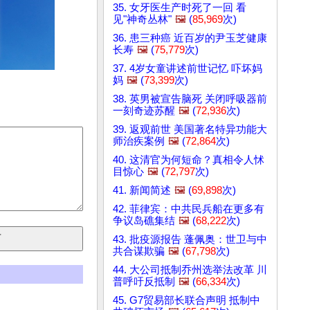
35. 女牙医生产时死了一回 看
见"神奇丛林"
🖼️
(
85,969
次)
36. 患三种癌 近百岁的尹玉芝健康
长寿
🖼️
(
75,779
次)
37. 4岁女童讲述前世记忆 吓坏妈
妈
🖼️
(
73,399
次)
38. 英男被宣告脑死 关闭呼吸器前
一刻奇迹苏醒
🖼️
(
72,936
次)
39. 返观前世 美国著名特异功能大
师治疾案例
🖼️
(
72,864
次)
40. 这清官为何短命？真相令人怵
目惊心
🖼️
(
72,797
次)
41. 新闻简述
🖼️
(
69,898
次)
42. 菲律宾：中共民兵船在更多有
争议岛礁集结
🖼️
(
68,222
次)
43. 批疫源报告 蓬佩奥：世卫与中
共合谋欺骗
🖼️
(
67,798
次)
44. 大公司抵制乔州选举法改革 川
普呼吁反抵制
🖼️
(
66,334
次)
45. G7贸易部长联合声明 抵制中