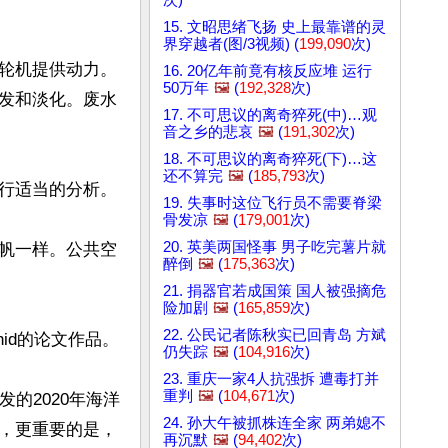
15. 文昭思绪飞扬 史上最靠谱的灵
界穿越者(图/3视频) (
199,090
次)
轮机提供动力。
16. 20亿年前竟有核反应堆 运行
50万年
🖼️
(
192,328
次)
发和淡化。废水
17. 不可思议的离奇猝死(中)…观
音之乡的悲哀
🖼️
(
191,302
次)
18. 不可思议的离奇猝死(下)…这
还不算完
🖼️
(
185,793
次)
行适当的分析。

19. 失事时这位飞行员不需要脊梁
骨发凉
🖼️
(
179,001
次)
20. 英美两国怪事 男子吃完薯片就
帆一样。公共空
醉倒
🖼️
(
175,363
次)
21. 捐器官若成国策 国人被强摘危
险加剧
🖼️
(
165,859
次)
22. 公民记者陈秋实已回青岛 方斌
hid的论文作品。

仍失踪
🖼️
(
104,916
次)
23. 重庆一家4人抗强拆 遭毒打并
重判
🖼️
(
104,671
次)
颁发的2020年海洋
24. 孙大午被抓株连全家 两弟媳不
，更重要的是，
再沉默
🖼️
(
94,402
次)