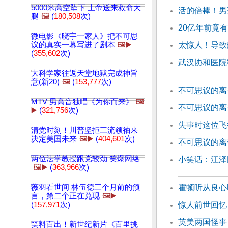
5000米高空坠下 上帝送来救命大
活的倍棒！男
腿
🖼️
(
180,508
次)
20亿年前竟有
微电影《晓宇一家人》把不可思
议的真实一幕写进了剧本
🖼️▶️
太惊人！导致
(
355,602
次)
武汉协和医院
大科学家往返天堂地狱完成神旨
意(新20)
🖼️
(
153,777
次)
不可思议的离
MTV 男高音独唱《为你而来》
🖼️
不可思议的离
▶️
(
321,756
次)
失事时这位飞
清党时刻！川普坚拒三流领袖来
决定美国未来
🖼️▶️
(
404,601
次)
不可思议的离
两位法学教授跟党较劲 笑爆网络
小笑话：江泽
🖼️▶️
(
363,966
次)
薇羽看世间 林伍德三个月前的预
霍顿听从良心
言，第二个正在兑现
🖼️▶️
(
157,971
次)
惊人前世回忆
英美两国怪事
笑料百出！新世纪新片《百里挑