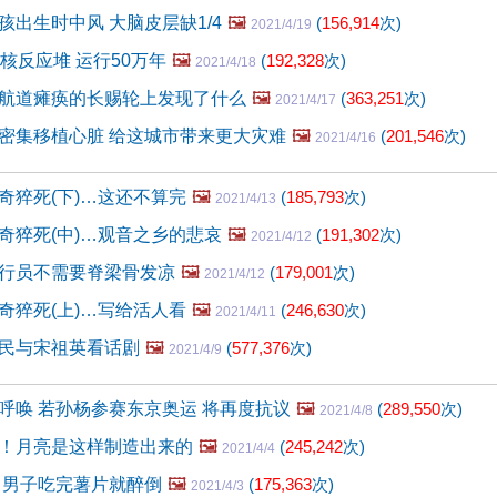
孩出生时中风 大脑皮层缺1/4
🖼️
(
156,914
次)
2021/4/19
核反应堆 运行50万年
🖼️
(
192,328
次)
2021/4/18
航道瘫痪的长赐轮上发现了什么
🖼️
(
363,251
次)
2021/4/17
密集移植心脏 给这城市带来更大灾难
🖼️
(
201,546
次)
2021/4/16
奇猝死(下)…这还不算完
🖼️
(
185,793
次)
2021/4/13
奇猝死(中)…观音之乡的悲哀
🖼️
(
191,302
次)
2021/4/12
行员不需要脊梁骨发凉
🖼️
(
179,001
次)
2021/4/12
奇猝死(上)…写给活人看
🖼️
(
246,630
次)
2021/4/11
民与宋祖英看话剧
🖼️
(
577,376
次)
2021/4/9
呼唤 若孙杨参赛东京奥运 将再度抗议
🖼️
(
289,550
次)
2021/4/8
！月亮是这样制造出来的
🖼️
(
245,242
次)
2021/4/4
 男子吃完薯片就醉倒
🖼️
(
175,363
次)
2021/4/3