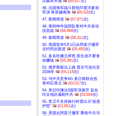
共破坏市场
🖼️
(
65,617
次)
46. 法国海军战斗群抵印度洋参加
军演 将穿越南海
🖼️
(
65,520
次)
47. 新闻简述
🖼️
(
57,871
次)
48. 美特种作战部队将对中共发动
信息战
🖼️
(
56,968
次)
49. 新闻简述
🖼️
(
56,311
次)
50. 美国宣布5月1日从阿富汗撤军
北约同步跟进
🖼️
(
55,455
次)
51. 多名吃播主猝死 医生劝不要拿
命赚钱
🖼️
(
55,381
次)
52. 俄罗斯新法上路 普京可连任至
2036年
🖼️
(
55,114
次)
53. 与中共竞争6G 美日将联合投
资45亿美元
🖼️
(
53,517
次)
54. 美日印澳法5国军演展开 旨在
印太地区遏制中共
🖼️
(
53,504
次)
55. 世卫不支持旅行时需出示"疫苗
护照"
🖼️
(
52,851
次)
56. 美国从阿富汗撤军 聚焦中共与