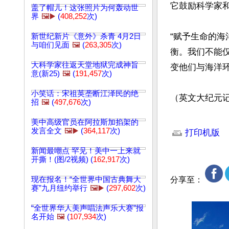
它鼓励科学家和
盖了帽儿！这张照片为何轰动世
界
🖼️▶️
(
408,252
次)
“赋予生命的
新世纪新片《意外》杀青 4月2日
与咱们见面
🖼️
(
263,305
次)
衡。我们不能
大科学家往返天堂地狱完成神旨
变他们与海洋环
意(新25)
🖼️
(
191,457
次)
小笑话：宋祖英垄断江泽民的绝
（英文大纪元记者
招
🖼️
(
497,676
次)
文章网址: http://w
美中高级官员在阿拉斯加掐架的
发言全文
🖼️▶️
(
364,117
次)
打印机版
新闻最嘲点 罕见！美中一上来就
开撕！(图/2视频) (
162,917
次)
现在报名！“全世界中国古典舞大
分享至：
赛”九月纽约举行
🖼️▶️
(
297,602
次)
“全世界华人美声唱法声乐大赛”报
名开始
🖼️
(
107,934
次)