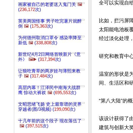
全可以实现自给
画家被自己的老婆送入鬼门关
🖼️
(
236,172
次)
比如，拦污屏
英美两国怪事 男子吃完薯片就醉
倒
🖼️
(
175,363
次)
太阳能电池板
为何德州取消口罩令 感染率降至
经过淡化处理，
新低
🖼️
(
338,808
次)
新世纪4月2日网络首映新片《意
研究和教育中
外》
🖼️▶️
(
317,394
次)
让狼吃青草的两岁娃与薄熙来教
温室的形状是
子
🖼️
(
317,484
次)
间、生活区和
高层内幕！江泽民中南海大战群
鹰 惊动大裤衩
🖼️
(
695,553
次)
“第八大陆”的概
文昭思绪飞扬 史上最靠谱的灵界
穿越者(图/3视频) (
199,090
次)
该设计获得了由法国
十几年前的这个段子 现在落伍了
🖼️
(
397,515
次)
建筑与创新大