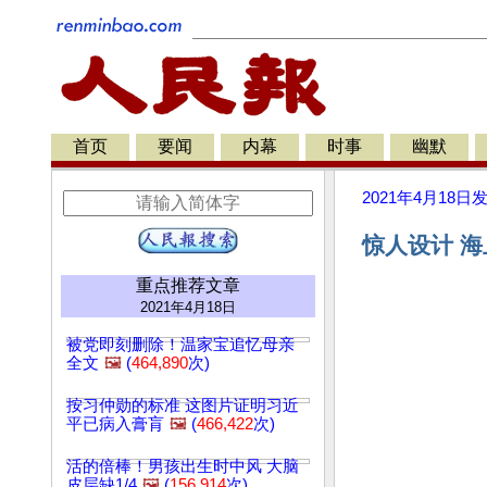
首页
要闻
内幕
时事
幽默
2021年4月18日
惊人设计 海
重点推荐文章
2021年4月18日
被党即刻删除！温家宝追忆母亲
全文
🖼️
(
464,890
次)
按习仲勋的标准 这图片证明习近
平已病入膏肓
🖼️
(
466,422
次)
活的倍棒！男孩出生时中风 大脑
皮层缺1/4
🖼️
(
156,914
次)