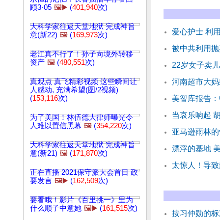
顾3·05
🖼️▶️
(
401,940
次)
大科学家往返天堂地狱 完成神旨
爱心护士 利
意(新22)
🖼️
(
169,973
次)
被中共利用抛
老江真不行了！孙子向境外转移
资产
🖼️
(
480,551
次)
22岁女子卖
真观点 真飞精彩视频 这些瞬间让
河南超市大妈
人感动, 充满希望(图/2视频)
(
153,116
次)
美智库报告：
当哀乐响起 
为了美国！林伍德大律师曝光令
人难以置信黑幕
🖼️
(
354,220
次)
亚马逊雨林的
大科学家往返天堂地狱 完成神旨
漂浮的基地 
意(新21)
🖼️
(
171,870
次)
太惊人！导致
正在直播 2021保守派大会首日 政
要发言
🖼️▶️
(
162,509
次)
要看哦！影片《百里挑一》里为
什么顺子中意她
🖼️▶️
(
161,515
次)
按习仲勋的标