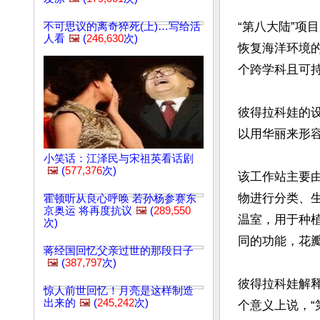
“第八大陆”
不可思议的离奇猝死(上)…写给活
人看
🖼️
(
246,630
次)
恢复海洋环境
个跨学科且可持
彼得拉科娃的
以用华丽来形容
小笑话：江泽民与宋祖英看话剧
🖼️
(
577,376
次)
该工作站主要
物进行分类、
霍顿听从良心呼唤 若孙杨参赛东
京奥运 将再度抗议
🖼️
(
289,550
温室，用于种
次)
同的功能，花瓣
蒋经国回忆父亲过世的那段日子
🖼️
(
387,797
次)
彼得拉科娃解
惊人前世回忆！月亮是这样制造
出来的
🖼️
(
245,242
次)
个意义上说，