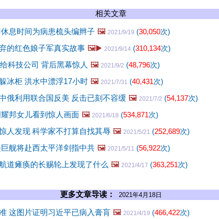
相关文章
用休息时间为病患梳头编辫子
🖼️
(
30,050
次)
2021/9/19
弃的红色娘子军真实故事
🖼️▶️
(
310,134
次)
2021/9/14
儿给科技公司 背后黑幕惊人
🖼️
(
48,796
次)
2021/9/2
躲冰柜 洪水中漂浮17小时
🖼️
(
40,431
次)
2021/7/31
中俄利用联合国反美 反击已刻不容缓
🖼️
(
54,137
次)
2021/7/2
胡耀邦女儿看到惊人画面
🖼️
(
534,871
次)
2021/6/18
惊人发现 科学家不打算自找其辱
🖼️
(
252,689
次)
2021/5/21
美巨舰将赴西太平洋剑指中共
🖼️
(
56,922
次)
2021/5/11
航道瘫痪的长赐轮上发现了什么
🖼️
(
363,251
次)
2021/4/17
更多文章导读：
2021年4月18日
准 这图片证明习近平已病入膏肓
🖼️
(
466,422
次)
2021/4/19