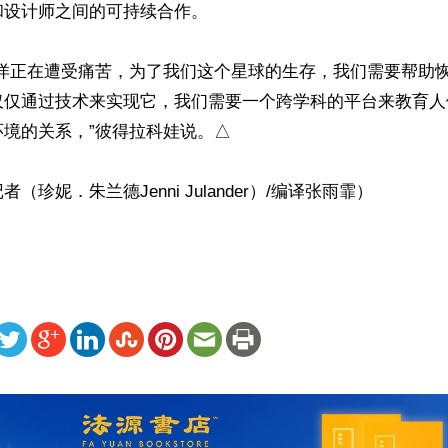
设计师之间的可持续合作。

海洋正在遭受痛苦，为了我们这个星球的生存，我们需要帮助
仅仅通过技术来实现它，我们需要一个跨学科的平台来教育人
境的关系，”彼得拉科娃说。△

（珍妮．朱兰德Jenni Julander）/编译张雨霏）
ww.renminbao.com/rmb/articles/2021/4/18/72483.html