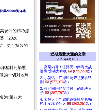
得2020年海洋建
凭借其设计的精巧漂
2020 
更清洁、更可持续的
近期最受欢迎的文章
2021年4月18日
1. 高层内幕！江泽民中南海大战
海洋塑料污染覆
群鹰 惊动大裤衩
🖼️
(
695,553
次)
做的一切对地球
2. 小笑话：江泽民与宋祖英看话
剧
🖼️
(
577,376
次)
3. 蒋经国回忆父亲过世的那段日
子
🖼️
(
387,797
次)
名为“第八大
4. 太惊人！导致航道瘫痪的长赐
轮上发现了什么
🖼️
(
363,251
次)