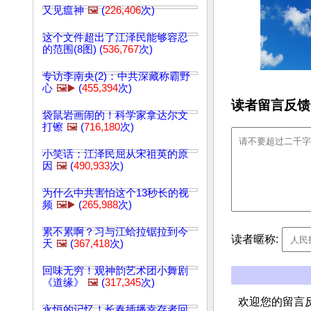
又见瘟神
🖼️
(
226,406
次)
这个文件超出了江泽民能够容忍
的范围(8图) (
536,767
次)
专访李南央(2)：中共深藏称霸野
心
🖼️▶️
(
455,394
次)
读者留言反馈
袋鼠岩画闹的！科学家拿达尔文
打镲
🖼️
(
716,180
次)
小笑话：江泽民屈从宋祖英的原
因
🖼️
(
490,933
次)
为什么中共害怕这个13秒长的视
频
🖼️▶️
(
265,988
次)
累不累啊？习与江蛤拉锯拉到今
读者暱称:
天
🖼️
(
367,418
次)
回味无穷！观神韵艺术团小舞剧
《道缘》
🖼️
(
317,345
次)
欢迎您的留言
永恒的记忆！长春插播幸存者回