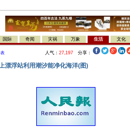
国际
奇闻
灾祸
万象
生活
文化
人气：
27,197
分享：
发表
上漂浮站利用潮汐能净化海洋(图)