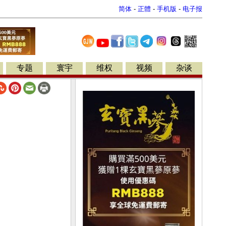
简体
-
正體
-
手机版
-
电子报
专题
寰宇
维权
视频
杂谈