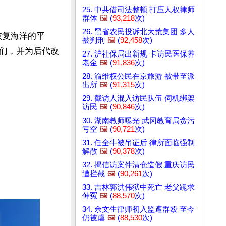
25. 中共借司法整顿 打压人权律师
群体
🖼️
(
93,218
次)
26. 黑省农民投诉北大荒集团 多人
恢复海洋的平
被判刑
🖼️
(
92,458
次)
们，并为后代改
27. 沪社保局出新规 卡访民医保养
老金
🖼️
(
91,836
次)
28. 渝维权公民在京旅游 被带至派
出所
🖼️
(
91,315
次)
29. 截访人混入访民队伍 伺机绑架
访民
🖼️
(
90,846
次)
30. 湖南教师曝光 武冈教育局贪污
亏空
🖼️
(
90,721
次)
31. 任全牛被吊证后 律所面临强制
解散
🖼️
(
90,378
次)
32. 揭信访案件清仓造假 重庆访民
遭拦截
🖼️
(
90,261
次)
33. 吉林郭洪伟狱中死亡 老父跪求
伸冤
🖼️
(
88,570
次)
34. 余文生律师初入监遭群殴 至今
仍被虐
🖼️
(
88,530
次)