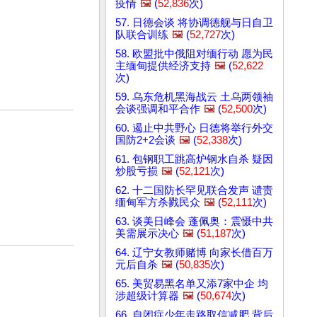
疫情
🖼️
(
52,836
次)
57. 日德会谈 将协调德舰与日自卫
队联合训练
🖼️
(
52,727
次)
58. 欧盟批中俄阻对缅行动 愿为民
主缅甸提供经济支持
🖼️
(
52,622
次)
59. 乌东危机黑海战云 土乌两领袖
会谈强调和平合作
🖼️
(
52,500
次)
60. 遏止中共野心 日德将举行外交
国防2+2会谈
🖼️
(
52,338
次)
61. 包钢职工跳高炉钢水自杀 疑因
炒股亏损
🖼️
(
52,121
次)
62. 十二国防长罕见联合发声 谴责
缅甸军方杀戮民众
🖼️
(
52,111
次)
63. 谈美日峰会 蓬佩奥：震慑中共
美需展示决心
🖼️
(
51,187
次)
64. 辽宁女教师赌博 向家长借百万
元后自杀
🖼️
(
50,835
次)
65. 美贸易黑名单又添7家中企 均
涉超级计算器
🖼️
(
50,674
次)
66. 自闭症少年走路取信减肥 背后