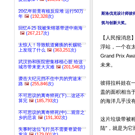
20亿年前竟有核反应堆 运行50万
斯洛伐克设计师彼
年
🖼️
(
192,328
次)
回忆4-25 我被朱镕基带进中南海
🖼️
(
267,217
次)
【人民报消息】
太惊人！导致航道瘫痪的长赐轮
浮站，一个在太
上发现了什么
🖼️
(
363,251
次)
Grand Pr
武汉协和医院密集移植心脏 给这
未来。

城市带来更大灾难
🖼️
(
201,546
次)
袭击大纪元挡不住中共的穷途末
彼得拉科娃在
路
🖼️
(
255,846
次)
盖的面积相当
不可思议的离奇猝死(下)…这还不
算完
🖼️
(
185,793
次)
的海洋几乎没有
不可思议的离奇猝死(中)…观音之
乡的悲哀
🖼️
(
191,302
次)
这片垃圾带被
陆”，就是为它
失事时这位飞行员不需要脊梁骨
发凉
🖼️
(
179,001
次)