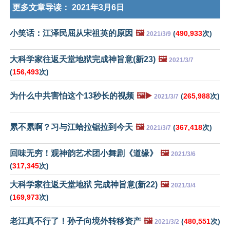
更多文章导读：
2021年3月6日
小笑话：江泽民屈从宋祖英的原因
🖼️
(
490,933
次)
2021/3/9
大科学家往返天堂地狱完成神旨意(新23)
🖼️
2021/3/7
(
156,493
次)
为什么中共害怕这个13秒长的视频
🖼️▶️
(
265,988
次)
2021/3/7
累不累啊？习与江蛤拉锯拉到今天
🖼️
(
367,418
次)
2021/3/7
回味无穷！观神韵艺术团小舞剧《道缘》
🖼️
2021/3/6
(
317,345
次)
大科学家往返天堂地狱 完成神旨意(新22)
🖼️
2021/3/4
(
169,973
次)
老江真不行了！孙子向境外转移资产
🖼️
(
480,551
次)
2021/3/2