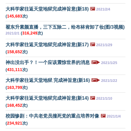
大科学家往返天堂地狱完成神旨意(新18)
🖼️
2021/2/4
(
145,683
次)
翟东升素颜直播，三下五除二，给布林肯卸了妆(图/3视频)
(
316,249
次)
2021/2/1
大科学家往返天堂地狱完成神旨意(新17)
🖼️
2021/1/29
(
158,652
次)
神出没出手？！一个应该震惊世界的消息
🖼️▶️
2021/1/25
(
431,111
次)
大科学家往返天堂地狱 完成神旨意(新16)
🖼️▶️
2021/1/22
(
163,799
次)
大科学家往返天堂地狱完成神旨意(新14)
🖼️
2021/1/10
(
168,452
次)
校园惨剧：中共老党员撞死党的重点培养对像
🖼️
2021/1/4
(
234,921
次)