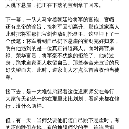
人跳下悬崖，把正在下落的宝剑拿了回来。

下一幕，一队人马拿着朝廷给将军的官袍、官帽，
还有皇帝的谕旨，接将军回朝高升。那位道家高人
此时把将军那把宝剑也放到托盘里。这里埋下了一
个伏笔：将军看到自己扔下悬崖的宝剑完好归来，
明白他遇到的是一位真正得道高人。面对高官厚
禄、荣华富贵，将军毫不犹豫的拒绝了。他转过
身，跪求道家高人收留自己。那些奉命来宣旨的只
好失望而去。此时，道家高人才点头首肯收他当徒
弟。

接下去，是一大堆徒弟跟着这位道家师父在修行，
大家每天都统一的在那里比比划划，看起来都在修
行，没什么两样。

但，有一天，当师父要他们随自己跳下悬崖时，有
的吓的跌倒在地，有的挣脱师父的手，连连后退。
