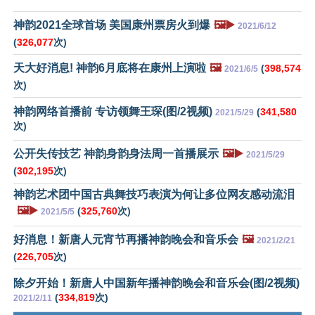
神韵2021全球首场 美国康州票房火到爆
🖼️▶️
2021/6/12
(
326,077
次)
天大好消息! 神韵6月底将在康州上演啦
🖼️
(
398,574
2021/6/5
次)
神韵网络首播前 专访领舞王琛(图/2视频)
(
341,580
2021/5/29
次)
公开失传技艺 神韵身韵身法周一首播展示
🖼️▶️
2021/5/29
(
302,195
次)
神韵艺术团中国古典舞技巧表演为何让多位网友感动流泪
🖼️▶️
(
325,760
次)
2021/5/5
好消息！新唐人元宵节再播神韵晚会和音乐会
🖼️
2021/2/21
(
226,705
次)
除夕开始！新唐人中国新年播神韵晚会和音乐会(图/2视频)
(
334,819
次)
2021/2/11