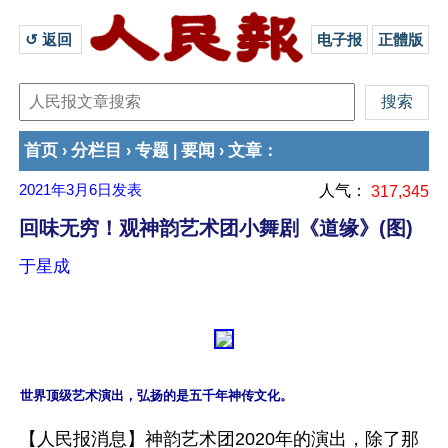
↺ 返回 
电子报
正體版
首页
分栏目
专题
要闻
文章
›
›
|
›
：
2021年3月6日
发表
人气：
317,345
回味无穷！观神韵艺术团小舞剧《道缘》(图)
于星成
世界顶级艺术演出，弘扬的是五千年神传文化。
【人民报消息】神韵艺术团2020年的演出，除了那