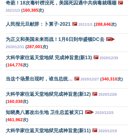
奇葩！18次毒针楞没死，美国死囚遇中共病毒就嘎嘣
🖼️
(
160,385
次)
2021/1/3
人民报元旦献辞：卜算子·2021
🖼️
(
288,646
次)
2021/1/1
为正义和美国未来而战！1月6日到华盛顿DC去
🖼️▶️
(
287,001
次)
2020/12/31
大科学家往返天堂地狱 完成神旨意(新13)
🖼️
2020/12/30
(
164,776
次)
当这个场景出现时，谁当总统…
🖼️
(
340,310
次)
2020/12/27
大科学家往返天堂地狱完成神旨意(新12)
🖼️
2020/12/26
(
160,038
次)
知晓奥八篡改出生地 卫生总监被灭口
🖼️▶️
2020/12/25
(
461,962
次)
大科学家往返天堂地狱完成神旨意(新11)
🖼️
2020/12/19