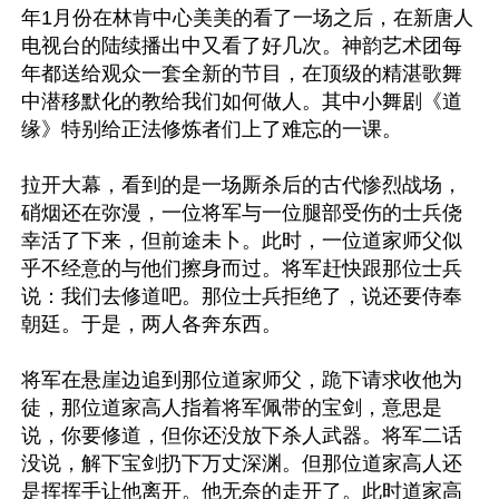
年1月份在林肯中心美美的看了一场之后，在新唐人
电视台的陆续播出中又看了好几次。神韵艺术团每
年都送给观众一套全新的节目，在顶级的精湛歌舞
中潜移默化的教给我们如何做人。其中小舞剧《道
缘》特别给正法修炼者们上了难忘的一课。

拉开大幕，看到的是一场厮杀后的古代惨烈战场，
硝烟还在弥漫，一位将军与一位腿部受伤的士兵侥
幸活了下来，但前途未卜。此时，一位道家师父似
乎不经意的与他们擦身而过。将军赶快跟那位士兵
说：我们去修道吧。那位士兵拒绝了，说还要侍奉
朝廷。于是，两人各奔东西。

将军在悬崖边追到那位道家师父，跪下请求收他为
徒，那位道家高人指着将军佩带的宝剑，意思是
说，你要修道，但你还没放下杀人武器。将军二话
没说，解下宝剑扔下万丈深渊。但那位道家高人还
是挥挥手让他离开。他无奈的走开了。此时道家高