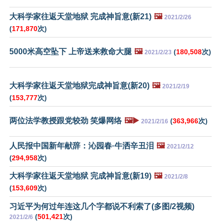
大科学家往返天堂地狱 完成神旨意(新21)
🖼️
2021/2/26
(
171,870
次)
5000米高空坠下 上帝送来救命大腿
🖼️
(
180,508
次)
2021/2/23
大科学家往返天堂地狱完成神旨意(新20)
🖼️
2021/2/19
(
153,777
次)
两位法学教授跟党较劲 笑爆网络
🖼️▶️
(
363,966
次)
2021/2/16
人民报中国新年献辞：沁园春·牛洒辛丑泪
🖼️
2021/2/12
(
294,958
次)
大科学家往返天堂地狱 完成神旨意(新19)
🖼️
2021/2/8
(
153,609
次)
习近平为何过年连这几个字都说不利索了(多图/2视频)
(
501,421
次)
2021/2/6