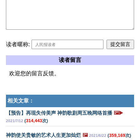
读者暱称:
读者留言
欢迎您的留言反馈。
相关文章：
【预告】再现失传美声 神韵歌剧周五晚网络首播
🖼️▶️
(
314,443
次)
2021/7/12
神韵使关贵敏的艺术人生更加灿烂
🖼️
(
359,169
次)
2021/6/22