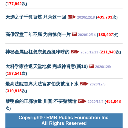
(
177,942
次)
天选之子千锤百炼 只为这一回
🖼️▶️
(
435,793
次)
2020/12/18
高僧涅盘千年不腐 为何惊倒一片
🖼️
(
180,407
次)
2020/12/14
神秘金属巨柱忽东忽西挺咋呼的
🖼️▶️
(
211,949
次)
2020/12/13
大科学家往返天堂地狱 完成神旨意(新10)
🖼️
2020/12/9
(
187,541
次)
最高法院首席大法官罗伯茨被拉下水
🖼️▶️
2020/12/5
(
319,815
次)
黎明前的正邪较量 川普:不要赌我输
🖼️▶️
(
451,048
2020/12/4
次)
Copyright© RMB Public Foundation Inc.
All Rights Reserved