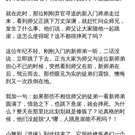
就在此时，那位刚刚弃官寻道的新入门师弟走过
来，看到师父正跳下万丈深渊，就赶忙问众师兄，
发生了什么事。他们说，师父让大家随他一起跳
崖，这怎么使得呢？这不都得摔死了吗？ 

这位年纪不轻、刚刚入门的新师弟一听，二话没
说，立即跳了下去。正当大家为师父与这位新师弟
担心不已的时候，突然看到师父在前，新师弟在
后，驾云而去。那些眼见为实的徒弟们震惊、懊悔
到又一次跌倒在地。

我加一句：如果那些不相信师父的徒弟一看新师弟
圆满了，情急之下，也跳下悬崖，就会摔死。为什
么？整天在那里比比划划就是修炼了？论真格的时
候，他们没超脱“人”哪，人跳悬崖能不死吗？！

小舞剧《道缘》到此结束了，它留给修炼者们一个