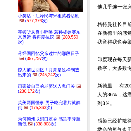
他几乎连一张
小笑话：江泽民与宋祖英看话剧
🖼️
(
577,376
次)
格特曼社长目
霍顿听从良心呼唤 若孙杨参赛东
在新德里的感
京奥运 将再度抗议
🖼️
(
289,550
我觉得我也会染
次)
蒋经国回忆父亲过世的那段日子
🖼️
(
387,797
次)
印度现在每天新
数字，大多数专
惊人前世回忆！月亮是这样制造
出来的
🖼️
(
245,242
次)
新德里──有2
画家被自己的老婆送入鬼门关
🖼️
(
236,172
次)
人的36％，
英美两国怪事 男子吃完薯片就醉
到3％。

倒
🖼️
(
175,363
次)
为何德州取消口罩令 感染率降至
感染已经扩散
新低
🖼️
(
338,808
次)
救命的氧气也