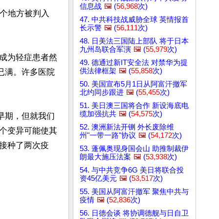
信息战
🖼️
(
56,968
次)
多个地方被判入
47. 中共科技战威胁全球 英情报首
长示警
🖼️
(
56,111
次)
48. 日美法三国陆上部队 将于日本
九州岛联合军演
🖼️
(
55,979
次)
成为轻症患者然
49. 德通过新IT安全法 对禁华为提
供法律框架
🖼️
(
55,858
次)
已满。许多医院
50. 美国宣布5月1日从阿富汗撤军
北约同步跟进
🖼️
(
55,455
次)
51. 美日澳三国将合作 新设海底电
缆加强抗共
🖼️
(
54,575
次)
早期，但就我们
52. 澳洲新法开铡 外长废除维
个变异可能使其
州"一带一路"协议
🖼️
(
54,172
次)
接种了两次疫
53. 蓬佩奥现身国会山 助推制裁伊
朗最大施压法案
🖼️
(
53,938
次)
54. 与中共竞争6G 美日将联合投
资45亿美元
🖼️
(
53,517
次)
55. 美国从阿富汗撤军 聚焦中共与
疫情
🖼️
(
52,836
次)
56. 日德会谈 将协调德舰与日自卫