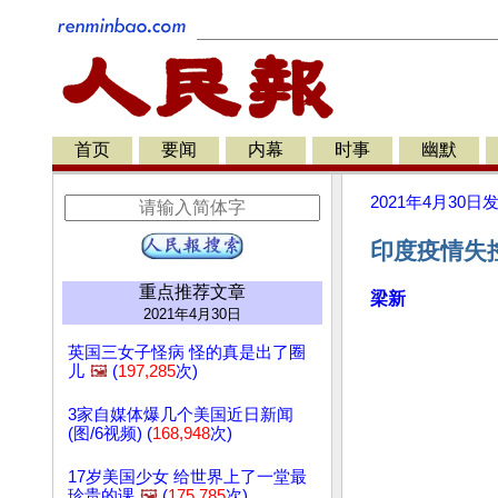
首页
要闻
内幕
时事
幽默
2021年4月30日
印度疫情失控
重点推荐文章
梁新
2021年4月30日
英国三女子怪病 怪的真是出了圈
儿
🖼️
(
197,285
次)
3家自媒体爆几个美国近日新闻
(图/6视频) (
168,948
次)
17岁美国少女 给世界上了一堂最
珍贵的课
🖼️
(
175,785
次)