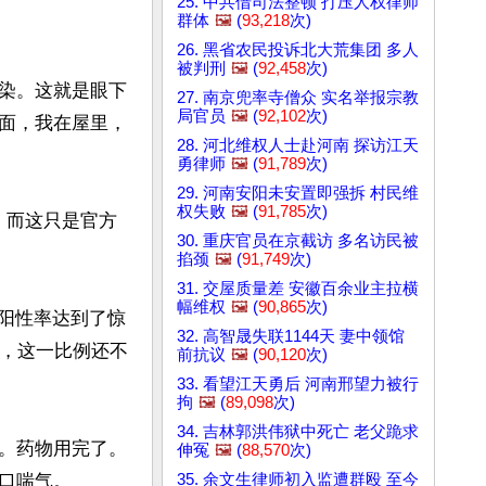
25. 中共借司法整顿 打压人权律师
群体
🖼️
(
93,218
次)
26. 黑省农民投诉北大荒集团 多人
被判刑
🖼️
(
92,458
次)
染。这就是眼下
27. 南京兜率寺僧众 实名举报宗教
局官员
🖼️
(
92,102
次)
面，我在屋里，
28. 河北维权人士赴河南 探访江天
勇律师
🖼️
(
91,789
次)
29. 河南安阳未安置即强拆 村民维
权失败
🖼️
(
91,785
次)
，而这只是官方
30. 重庆官员在京截访 多名访民被
掐颈
🖼️
(
91,749
次)
31. 交屋质量差 安徽百余业主拉横
幅维权
🖼️
(
90,865
次)
，阳性率达到了惊
32. 高智晟失联1144天 妻中领馆
前，这一比例还不
前抗议
🖼️
(
90,120
次)
33. 看望江天勇后 河南邢望力被行
拘
🖼️
(
89,098
次)
34. 吉林郭洪伟狱中死亡 老父跪求
。药物用完了。
伸冤
🖼️
(
88,570
次)
35. 余文生律师初入监遭群殴 至今
喘气。
