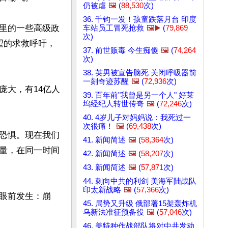
仍被虐
🖼️
(
88,530
次)
36. 千钧一发！孩童跌落月台 印度
里的一些高级政
车站员工冒死抢救
🖼️▶️
(
79,869
次)
绝望的求救呼吁，
37. 前世贩毒 今生痴傻
🖼️
(
74,264
次)
38. 英男被宣告脑死 关闭呼吸器前
一刻奇迹苏醒
🖼️
(
72,936
次)
庞大，有14亿人
39. 百年前"我曾是另一个人" 好莱
坞经纪人转世传奇
🖼️
(
72,246
次)
40. 4岁儿子对妈妈说：我死过一
次很痛！
🖼️
(
69,438
次)
恐惧。现在我们
41. 新闻简述
🖼️
(
58,364
次)
量，在同一时间
42. 新闻简述
🖼️
(
58,207
次)
43. 新闻简述
🖼️
(
57,871
次)
44. 刺向中共的利剑 美海军陆战队
印太新战略
🖼️
(
57,366
次)
眼前发生：崩
45. 局势又升级 俄部署15架轰炸机
乌新法准征预备役
🖼️
(
57,046
次)
46. 美特种作战部队将对中共发动