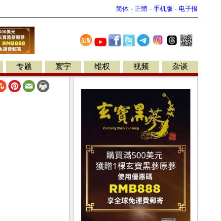
简体
-
正體
-
手机版
-
电子报
专题
寰宇
维权
视频
杂谈