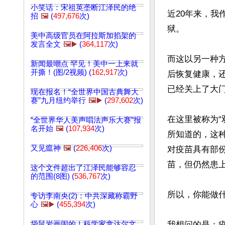
小笑话：宋祖英垄断江泽民的绝
近20年来，
招
🖼️
(
497,676
次)
狱。

美中高级官员在阿拉斯加掐架的
发言全文
🖼️▶️
(
364,117
次)
而这以另一种
新闻最嘲点 罕见！美中一上来就
开撕！(图/2视频) (
162,917
次)
后恢复健康，
已经关上了大门
现在报名！“全世界中国古典舞大
赛”九月纽约举行
🖼️▶️
(
297,602
次)
在这里被称为
“全世界华人美声唱法声乐大赛”报
名开始
🖼️
(
107,934
次)
所知道的，这
又见瘟神
🖼️
(
226,406
次)
对疫苗具有部
苗，但仍然患上
这个文件超出了江泽民能够容忍
的范围(8图) (
536,767
次)
所以，你能做什
专访李南央(2)：中共深藏称霸野
心
🖼️▶️
(
455,394
次)
袋鼠岩画闹的！科学家拿达尔文
我想问的是：疫