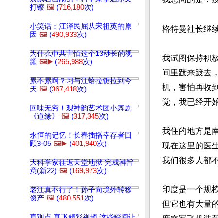
打镲
🖼️
(
716,180
次)
小笑话：江泽民屈从宋祖英的原
格特曼社长继续
因
🖼️
(
490,933
次)
为什么中共害怕这个13秒长的视
我试图保持积
频
🖼️▶️
(
265,988
次)
间里踱来踱去
累不累啊？习与江蛤拉锯拉到今
机，害怕再收
天
🖼️
(
367,418
次)
觉，我已经开
回味无穷！观神韵艺术团小舞剧
《道缘》
🖼️
(
317,345
次)
我住的地方是
永恒的记忆！长春插播幸存者回
顾3·05
🖼️▶️
(
401,940
次)
现在这里的医
我们很多人都
大科学家往返天堂地狱 完成神旨
意(新22)
🖼️
(
169,973
次)
印度是一个规
老江真不行了！孙子向境外转移
资产
🖼️
(
480,551
次)
但它也有大量
真观点 真飞精彩视频 这些瞬间让