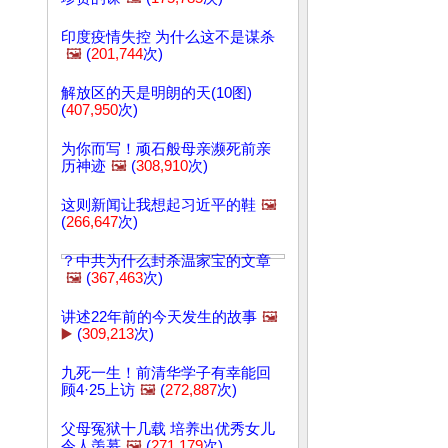
印度疫情失控 为什么这不是谋杀
🖼️
(
201,744
次)
解放区的天是明朗的天(10图)
(
407,950
次)
为你而写！顽石般母亲濒死前亲
历神迹
🖼️
(
308,910
次)
这则新闻让我想起习近平的鞋
🖼️
(
266,647
次)
？中共为什么封杀温家宝的文章
🖼️
(
367,463
次)
讲述22年前的今天发生的故事
🖼️
▶️
(
309,213
次)
九死一生！前清华学子有幸能回
顾4·25上访
🖼️
(
272,887
次)
父母冤狱十几载 培养出优秀女儿
令人羡慕
🖼️
(
271,179
次)