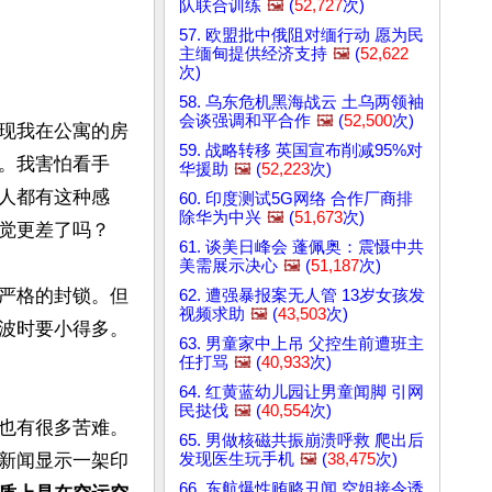
队联合训练
🖼️
(
52,727
次)
57. 欧盟批中俄阻对缅行动 愿为民
主缅甸提供经济支持
🖼️
(
52,622
次)
58. 乌东危机黑海战云 土乌两领袖
会谈强调和平合作
🖼️
(
52,500
次)
现我在公寓的房
59. 战略转移 英国宣布削减95%对
。我害怕看手
华援助
🖼️
(
52,223
次)
人都有这种感
60. 印度测试5G网络 合作厂商排
除华为中兴
🖼️
(
51,673
次)
觉更差了吗？

61. 谈美日峰会 蓬佩奥：震慑中共
美需展示决心
🖼️
(
51,187
次)
严格的封锁。但
62. 遭强暴报案无人管 13岁女孩发
视频求助
🖼️
(
43,503
次)
波时要小得多。
63. 男童家中上吊 父控生前遭班主
任打骂
🖼️
(
40,933
次)
64. 红黄蓝幼儿园让男童闻脚 引网
民挞伐
🖼️
(
40,554
次)
也有很多苦难。
65. 男做核磁共振崩溃呼救 爬出后
发现医生玩手机
🖼️
(
38,475
次)
新闻显示一架印
66. 东航爆性贿赂丑闻 空姐接令诱