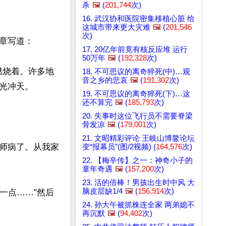
杀
🖼️
(
201,744
次)
16. 武汉协和医院密集移植心脏 给
这城市带来更大灾难
🖼️
(
201,546
次)
写道：

17. 20亿年前竟有核反应堆 运行
50万年
🖼️
(
192,328
次)
燃烧着。许多地
18. 不可思议的离奇猝死(中)…观
音之乡的悲哀
🖼️
(
191,302
次)
冲天。

19. 不可思议的离奇猝死(下)…这
还不算完
🖼️
(
185,793
次)
20. 失事时这位飞行员不需要脊梁
骨发凉
🖼️
(
179,001
次)
21. 文昭精彩评论 王岐山博鳌论坛
师病了。从我家
变“报幕员”(图/2视频) (
164,576
次)
22. 【梅辛传】之一：神奇小子的
童年奇遇
🖼️
(
157,200
次)
23. 活的倍棒！男孩出生时中风 大
脑皮层缺1/4
🖼️
(
156,914
次)
一点……”然后
24. 孙大午被抓株连全家 两弟媳不
再沉默
🖼️
(
94,402
次)