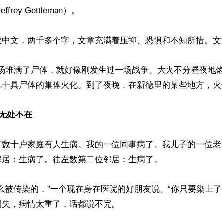
rey Gettleman）。

成中文，两千多个字，文章充满着压抑、恐惧和不知所措。文章
葬场堆满了尸体，就好像刚发生过一场战争。大火不分昼夜地
几十具尸体的集体火化。到了夜晚，在新德里的某些地方，火光
亡无处不在
有数十户家庭有人生病。我的一位同事病了。我儿子的一位老
居：生病了。往左数第二位邻居：生病了。

么被传染的，”一个现在身在医院的好朋友说。“你只要染上了
失，病情太重了，话都说不完。
