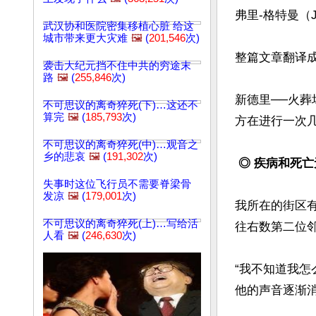
弗里-格特曼（Jeff
武汉协和医院密集移植心脏 给这
城市带来更大灾难
🖼️
(
201,546
次)
整篇文章翻译
袭击大纪元挡不住中共的穷途末
路
🖼️
(
255,846
次)
新德里──火
不可思议的离奇猝死(下)…这还不
算完
🖼️
(
185,793
次)
方在进行一次
不可思议的离奇猝死(中)…观音之
乡的悲哀
🖼️
(
191,302
次)
◎ 疾病和死
失事时这位飞行员不需要脊梁骨
发凉
🖼️
(
179,001
次)
我所在的街区
不可思议的离奇猝死(上)…写给活
往右数第二位邻
人看
🖼️
(
246,630
次)
“我不知道我怎
他的声音逐渐消