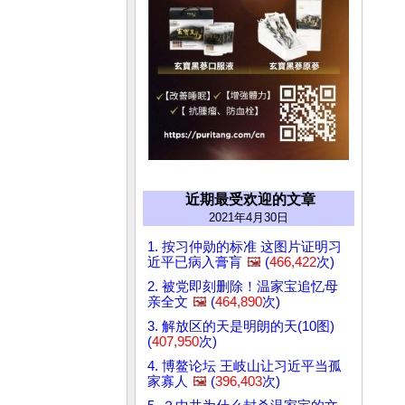
近期最受欢迎的文章
2021年4月30日
1. 按习仲勋的标准 这图片证明习
近平已病入膏肓
🖼️
(
466,422
次)
2. 被党即刻删除！温家宝追忆母
亲全文
🖼️
(
464,890
次)
3. 解放区的天是明朗的天(10图)
(
407,950
次)
4. 博鳌论坛 王岐山让习近平当孤
家寡人
🖼️
(
396,403
次)