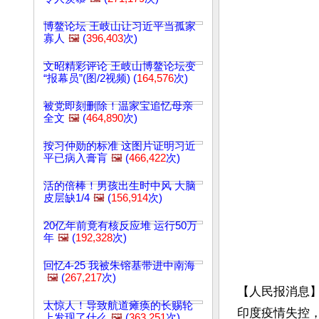
博鳌论坛 王岐山让习近平当孤家
寡人
🖼️
(
396,403
次)
文昭精彩评论 王岐山博鳌论坛变
“报幕员”(图/2视频) (
164,576
次)
被党即刻删除！温家宝追忆母亲
全文
🖼️
(
464,890
次)
按习仲勋的标准 这图片证明习近
平已病入膏肓
🖼️
(
466,422
次)
活的倍棒！男孩出生时中风 大脑
皮层缺1/4
🖼️
(
156,914
次)
20亿年前竟有核反应堆 运行50万
年
🖼️
(
192,328
次)
回忆4-25 我被朱镕基带进中南海
🖼️
(
267,217
次)
【人民报消息】
太惊人！导致航道瘫痪的长赐轮
印度疫情失控
上发现了什么
🖼️
(
363,251
次)