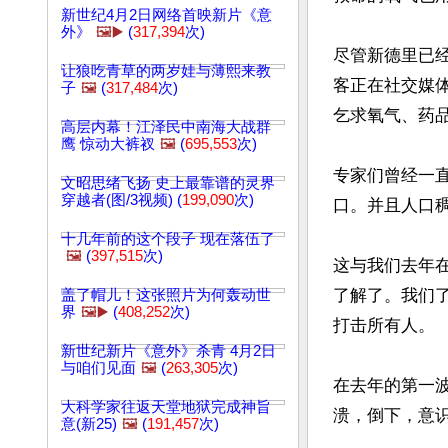
新世纪4月2日网络首映新片《意
外》
🖼️▶️
(
317,394
次)
尽管新德里已
让狼吃青草的两岁娃与薄熙来教
客正在社交媒体和
子
🖼️
(
317,484
次)
乞求氧气、药品
高层内幕！江泽民中南海大战群
鹰 惊动大裤衩
🖼️
(
695,553
次)
专家们曾经一
文昭思绪飞扬 史上最靠谱的灵界
穿越者(图/3视频) (
199,090
次)
口。并且人口稠
十几年前的这个段子 现在落伍了
🖼️
(
397,515
次)
这与我们去年
了解了。我们
盖了帽儿！这张照片为何轰动世
界
🖼️▶️
(
408,252
次)
打击所有人。

新世纪新片《意外》杀青 4月2日
与咱们见面
🖼️
(
263,305
次)
在去年的第一
大科学家往返天堂地狱完成神旨
溃，倒下，意识
意(新25)
🖼️
(
191,457
次)