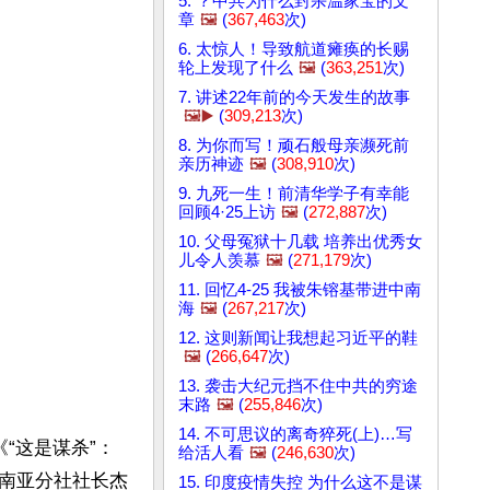
5. ？中共为什么封杀温家宝的文
章
🖼️
(
367,463
次)
6. 太惊人！导致航道瘫痪的长赐
轮上发现了什么
🖼️
(
363,251
次)
7. 讲述22年前的今天发生的故事
🖼️▶️
(
309,213
次)
8. 为你而写！顽石般母亲濒死前
亲历神迹
🖼️
(
308,910
次)
9. 九死一生！前清华学子有幸能
回顾4·25上访
🖼️
(
272,887
次)
10. 父母冤狱十几载 培养出优秀女
儿令人羡慕
🖼️
(
271,179
次)
11. 回忆4-25 我被朱镕基带进中南
海
🖼️
(
267,217
次)
12. 这则新闻让我想起习近平的鞋
🖼️
(
266,647
次)
13. 袭击大纪元挡不住中共的穷途
末路
🖼️
(
255,846
次)
14. 不可思议的离奇猝死(上)…写
“这是谋杀”：
给活人看
🖼️
(
246,630
次)
南亚分社社长杰
15. 印度疫情失控 为什么这不是谋