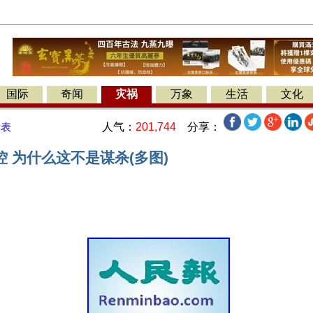
国际
奇闻
灾祸
万象
生活
文化
人气：
201,744
分享：
发表
 为什么这不是谋杀(多图)