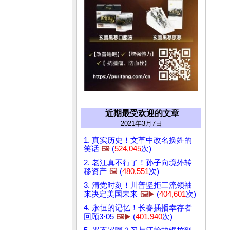
近期最受欢迎的文章
2021年3月7日
1. 真实历史！文革中改名换姓的
笑话
🖼️
(
524,045
次)
2. 老江真不行了！孙子向境外转
移资产
🖼️
(
480,551
次)
3. 清党时刻！川普坚拒三流领袖
来决定美国未来
🖼️▶️
(
404,601
次)
4. 永恒的记忆！长春插播幸存者
回顾3·05
🖼️▶️
(
401,940
次)