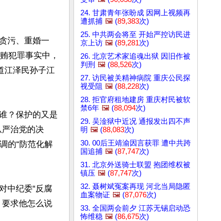
24. 甘肃青年张盼成 因网上视频再
遭抓捕
🖼️
(
89,383
次)
25. 中共两会将至 开始严控访民进
贪污、重婚一
京上访
🖼️
(
89,281
次)
受贿犯罪事实中，
26. 北京艺术家追魂出狱 因旧作被
判刑
🖼️
(
88,526
次)
道江泽民孙子江
27. 访民被关精神病院 重庆公民探
视受阻
🖼️
(
88,228
次)
28. 拒官府租地建房 重庆村民被软
禁6年
🖼️
(
88,094
次)
谁？保护的又是
29. 吴淦狱中近况 通报发出四不声
从严治党的决
明
🖼️
(
88,083
次)
30. 00后王靖渝因言获罪 遭中共跨
调的“防范化解
国追捕
🖼️
(
87,747
次)
31. 北京外送骑士联盟 抱团维权被
镇压
🖼️
(
87,747
次)
32. 聂树斌冤案再现 河北当局隐匿
对中纪委“反腐
血案物证
🖼️
(
87,076
次)
，要求他怎么说
33. 全国两会前夕 江苏无锡启动恐
怖维稳
🖼️
(
86,675
次)