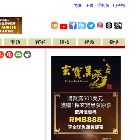
简体
-
正體
-
手机版
-
电子报
专题
寰宇
维权
视频
杂谈