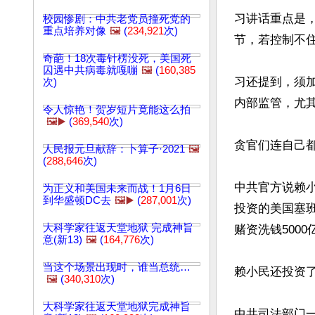
习讲话重点是
校园惨剧：中共老党员撞死党的
重点培养对像
🖼️
(
234,921
次)
节，若控制不
奇葩！18次毒针楞没死，美国死
囚遇中共病毒就嘎嘣
🖼️
(
160,385
习还提到，须
次)
内部监管，尤其
令人惊艳！贺岁短片竟能这么拍
🖼️▶️
(
369,540
次)
贪官们连自己
人民报元旦献辞：卜算子·2021
🖼️
(
288,646
次)
中共官方说赖
为正义和美国未来而战！1月6日
到华盛顿DC去
🖼️▶️
(
287,001
次)
投资的美国塞
大科学家往返天堂地狱 完成神旨
赌资洗钱5000
意(新13)
🖼️
(
164,776
次)
当这个场景出现时，谁当总统…
赖小民还投资了
🖼️
(
340,310
次)
大科学家往返天堂地狱完成神旨
中共司法部门一