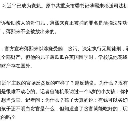
9日，习近平已成为党魁。原中共重庆市委书记薄熙来移送司法机
告诉帮助捞人的哥们儿，薄熙来真正被捕的罪名是活摘法轮功
，薄熙来不会被放出来的。

25日，官方宣布薄熙来以涉嫌受贿、贪污、决定执行无期徒刑
人全部财产。但他的儿子薄瓜瓜在英国留学时，学校说他花钱
财产存在国外。

，习近平主政的官场反贪反的咋样了？越反越贪。为什么？没
面是很难不动心的。记者曾随机采访过一个5岁的小女孩：你
：想当贪官。记者问：为什么？孩子天真的说：有钱可以买好
的孩子还不明白贪官是什么，但知道当了贪官就能吃好的，玩
的吗？
