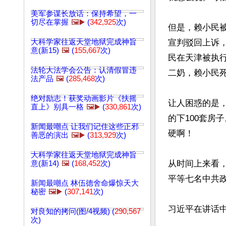
美军参谋长放话：保持希望，一
切尽在掌握
🖼️▶️
(
342,925
次)
但是，赖小民被
大科学家往返天堂地狱完成神旨
宣判驳回上诉，
意(新15)
🖼️
(
155,667
次)
民在天津被执行
法轮大法学会公告：认清假冒违
二奶，赖小民死
法产品
🖼️
(
285,468
次)
绝对励志！获奖动画影片《扶摇
让人困惑的是
直上》别具一格
🖼️▶️
(
330,861
次)
的下100套房
新闻最嘲点 让我们记住这些正邪
硬啊！

善恶的演出
🖼️▶️
(
313,929
次)
大科学家往返天堂地狱完成神旨
从时间上来看，
意(新14)
🖼️
(
168,452
次)
平等七名中共政
新闻最嘲点 林伍德舍命爆惊天大
秘密
🖼️▶️
(
307,141
次)
习近平在讲话中
对良知的拷问(图/4视频) (
290,567
次)