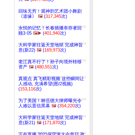
回味无穷！观神韵艺术团小舞剧
《道缘》
🖼️
(
317,345
次)
永恒的记忆！长春插播幸存者回
顾3·05
🖼️▶️
(
401,940
次)
大科学家往返天堂地狱 完成神旨
意(新22)
🖼️
(
169,973
次)
老江真不行了！孙子向境外转移
资产
🖼️
(
480,551
次)
真观点 真飞精彩视频 这些瞬间让
人感动, 充满希望(图/2视频)
(
153,116
次)
为了美国！林伍德大律师曝光令
人难以置信黑幕
🖼️
(
354,220
次)
大科学家往返天堂地狱 完成神旨
意(新21)
🖼️
(
171,870
次)
正在直播 2021保守派大会首日 政