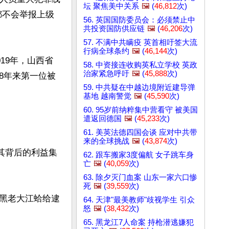
坛 聚焦美中关系
🖼️
(
46,812
次)
都不会举报上级
56. 英国国防委员会：必须禁止中
共投资国防供应链
🖼️
(
46,206
次)
57. 不满中共瞒疫 英首相吁签大流
行病全球条约
🖼️
(
46,144
次)
19年，山西省
58. 中资接连收购英私立学校 英政
治家紧急呼吁
🖼️
(
45,888
次)
8年来第一位被
59. 中共疑在中越边境附近建导弹
基地 越南警觉
🖼️
(
45,590
次)
60. 95岁前纳粹集中营看守 被美国
遣返回德国
🖼️
(
45,233
次)
61. 美英法德四国会谈 应对中共带
来的全球挑战
🖼️
(
43,874
次)
其背后的利益集
62. 跟车搬家3度偏航 女子跳车身
亡
🖼️
(
40,059
次)
63. 除夕灭门血案 山东一家六口惨
死
🖼️
(
39,559
次)
黑老大江蛤给逮
64. 天津"最美教师"歧视学生 引众
怒
🖼️
(
38,432
次)
65. 黑龙江7人命案 持枪潜逃嫌犯