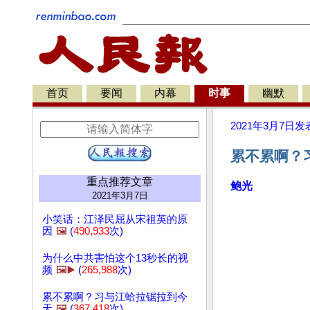
首页
要闻
内幕
时事
幽默
2021年3月7日
发
累不累啊？
重点推荐文章
鲍光
2021年3月7日
小笑话：江泽民屈从宋祖英的原
因
🖼️
(
490,933
次)
为什么中共害怕这个13秒长的视
频
🖼️▶️
(
265,988
次)
累不累啊？习与江蛤拉锯拉到今
天
🖼️
(
367,418
次)