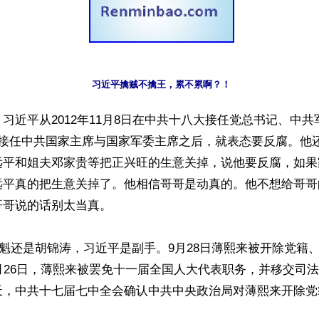
习近平擒贼不擒王，累不累啊？！
习近平从2012年11月8日在中共十八大接任党总书记、中共军
议接任中共国家主席与国家军委主席之后，就表态要反腐。他
远平和姐夫邓家贵等把正兴旺的生意关掉，说他要反腐，如果
远平真的把生意关掉了。他相信哥哥是动真的。他不想给哥哥
哥说的话别太当真。

，党魁还是胡锦涛，习近平是副手。9月28日薄熙来被开除党籍
月26日，薄熙来被罢免十一届全国人大代表职务，并移交司法
天，中共十七届七中全会确认中共中央政治局对薄熙来开除党籍