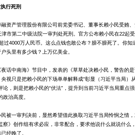
被执行死刑
华融资产管理股份有限公司前党委书记、董事长赖小民受贿、
天津市第二中级法院一审判处死刑。官方公布赖小民在22起
超过4000万人民币。这么点钱也敢公布？臊不臊死了。你知
户头里有多少钱？上万亿美金。

《夜话中南海》节目中，发表的《草草处决赖小民，警告的是
，央视只是把赖小民的下场单单解释成“彰显（习近平当局）
评论，则是把赖小民的“伏法”，提升到当前习近平当局重点强
的政治高度。

小民被一审判决前，显然希望借此换取习近平当局怜悯之情，
家监察》创作组有求必应，非常配合，要求他说什么就说什么
已经晚了。
