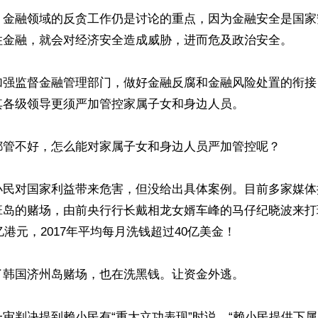
，金融领域的反贪工作仍是讨论的重点，因为金融安全是国家
住金融，就会对经济安全造成威胁，进而危及政治安全。

加强监督金融管理部门，做好金融反腐和金融风险处置的衔接
各级领导更须严加管控家属子女和身边人员。

都管不好，怎么能对家属子女和身边人员严加管控呢？

小民对国家利益带来危害，但没给出具体案例。目前多家媒体
班岛的赌场，由前央行行长戴相龙女婿车峰的马仔纪晓波来打
亿港元，2017年平均每月洗钱超过40亿美金！

韩国济州岛赌场，也在洗黑钱。让资金外逃。

审判决提到赖小民有“重大立功表现”时说，“赖小民提供下