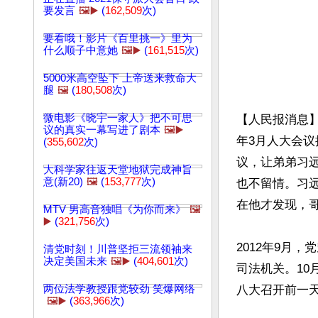
要发言
🖼️▶️
(
162,509
次)
要看哦！影片《百里挑一》里为
什么顺子中意她
🖼️▶️
(
161,515
次)
5000米高空坠下 上帝送来救命大
腿
🖼️
(
180,508
次)
微电影《晓宇一家人》把不可思
【人民报消息】
议的真实一幕写进了剧本
🖼️▶️
年3月人大会
(
355,602
次)
议，让弟弟习
大科学家往返天堂地狱完成神旨
意(新20)
🖼️
(
153,777
次)
也不留情。习
在他才发现，哥
MTV 男高音独唱《为你而来》
🖼️
▶️
(
321,756
次)
2012年9月
清党时刻！川普坚拒三流领袖来
决定美国未来
🖼️▶️
(
404,601
次)
司法机关。10
两位法学教授跟党较劲 笑爆网络
八大召开前一
🖼️▶️
(
363,966
次)