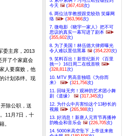
5. 累不累啊？习与江蛤拉锯拉到
今天
🖼️
(
367,418
次)
6. 两位法学教授跟党较劲 笑爆网
络
🖼️▶️
(
363,966
次)
7. 微电影《晓宇一家人》把不可
思议的真实一幕写进了剧本
🖼️▶️
(
355,602
次)
8. 为了美国！林伍德大律师曝光
令人难以置信黑幕
🖼️
(
354,220
次)
委主席，2013
9. 笑料百出！新世纪新片《百里
还开了个家庭会
挑一》16日周二在线首映
🖼️▶️
家人要腐败，他
(
328,811
次)
10. MTV 男高音独唱《为你而
的计划添绊。现
来》
🖼️▶️
(
321,756
次)
11. 回味无穷！观神韵艺术团小舞
剧《道缘》
🖼️
(
317,345
次)
12. 为什么中共害怕这个13秒长的
、开除公职，送
视频
🖼️▶️
(
265,988
次)
。11月7日，十
13. 好消息！新唐人元宵节再播神
韵晚会和音乐会
🖼️
(
226,705
次)
。

14. 5000米高空坠下 上帝送来救
命大腿
🖼️
(
180,508
次)