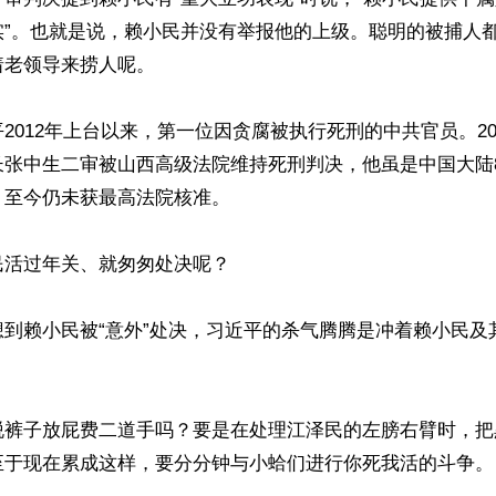
实”。也就是说，赖小民并没有举报他的上级。聪明的被捕人
老领导来捞人呢。

2012年上台以来，第一位因贪腐被执行死刑的中共官员。20
长张中生二审被山西高级法院维持死刑判决，他虽是中国大陆
至今仍未获最高法院核准。

活过年关、就匆匆处决呢？

想到赖小民被“意外”处决，习近平的杀气腾腾是冲着赖小民及
脱裤子放屁费二道手吗？要是在处理江泽民的左膀右臂时，把
至于现在累成这样，要分分钟与小蛤们进行你死我活的斗争。
