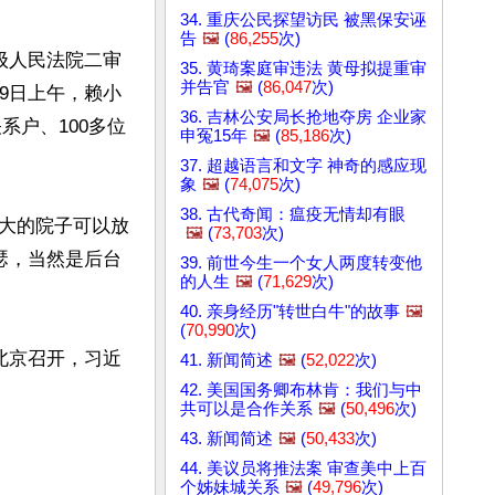
34. 重庆公民探望访民 被黑保安诬
告
🖼️
(
86,255
次)
级人民法院二审
35. 黄琦案庭审违法 黄母拟提重审
并告官
🖼️
(
86,047
次)
9日上午，赖小
36. 吉林公安局长抢地夺房 企业家
系户、100多位
申冤15年
🖼️
(
85,186
次)
37. 超越语言和文字 神奇的感应现
象
🖼️
(
74,075
次)
38. 古代奇闻：瘟疫无情却有眼
大的院子可以放
🖼️
(
73,703
次)
瑟，当然是后台
39. 前世今生一个女人两度转变他
的人生
🖼️
(
71,629
次)
40. 亲身经历"转世白牛"的故事
🖼️
(
70,990
次)
北京召开，习近
41. 新闻简述
🖼️
(
52,022
次)
42. 美国国务卿布林肯：我们与中
共可以是合作关系
🖼️
(
50,496
次)
43. 新闻简述
🖼️
(
50,433
次)
44. 美议员将推法案 审查美中上百
个姊妹城关系
🖼️
(
49,796
次)