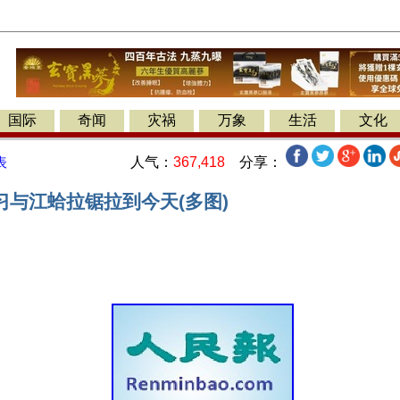
国际
奇闻
灾祸
万象
生活
文化
人气：
367,418
分享：
表
习与江蛤拉锯拉到今天(多图)