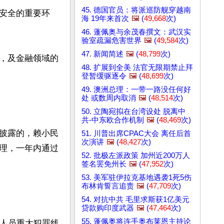
45. 德国官员：将派巡防舰穿越南
安全的重要环
海 19年来首次
🖼️
(
49,668
次)
46. 蓬佩奥与余茂春撰文：武汉实
验室疏漏危害世界
🖼️
(
49,584
次)
47. 新闻简述
🖼️
(
48,799
次)
，及金融领域的
48. 扩展到全美 法官无限期禁止拜
登暂缓驱逐令
🖼️
(
48,699
次)
49. 澳洲总理：一带一路没任何好
处 或数周内取消
🖼️
(
48,514
次)
50. 立陶宛拟在台湾设处 脱离中
共-中东欧合作机制
🖼️
(
48,469
次)
披露的，赖小民
51. 川普出席CPAC大会 离任后首
次演讲
🖼️
(
48,427
次)
理，一年内通过
52. 批极左派政策 加州近200万人
签名罢免州长
🖼️
(
47,952
次)
53. 美军驻伊拉克基地遇袭1死5伤
布林肯誓言追责
🖼️
(
47,709
次)
54. 对抗中共 毛里求斯获1亿美元
贷款购印度武器
🖼️
(
47,464
次)
55. 蓬佩奥将连手奥布莱恩主持论
属人员重大犯罪线