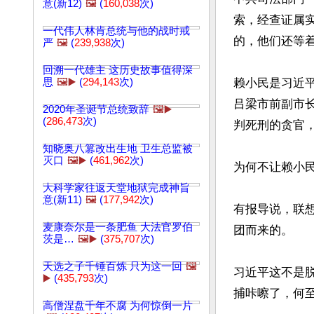
意(新12)
🖼️
(
160,038
次)
索，经查证属
一代伟人林肯总统与他的战时戒
的，他们还等着
严
🖼️
(
239,938
次)
回溯一代雄主 这历史故事值得深
思
🖼️▶️
(
294,143
次)
赖小民是习近平
吕梁市前副市
2020年圣诞节总统致辞
🖼️▶️
(
286,473
次)
判死刑的贪官，
知晓奥八篡改出生地 卫生总监被
灭口
🖼️▶️
(
461,962
次)
为何不让赖小民
大科学家往返天堂地狱完成神旨
意(新11)
🖼️
(
177,942
次)
有报导说，联
麦康奈尔是一条肥鱼 大法官罗伯
团而来的。

茨是…
🖼️▶️
(
375,707
次)
天选之子千锤百炼 只为这一回
🖼️
习近平这不是
▶️
(
435,793
次)
捕咔嚓了，何
高僧涅盘千年不腐 为何惊倒一片