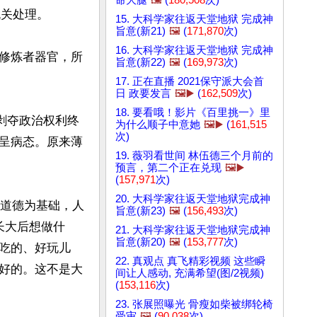
关处理。

15. 大科学家往返天堂地狱 完成神
旨意(新21)
🖼️
(
171,870
次)
16. 大科学家往返天堂地狱 完成神
修炼者器官，所
旨意(新22)
🖼️
(
169,973
次)
17. 正在直播 2021保守派大会首
日 政要发言
🖼️▶️
(
162,509
次)
18. 要看哦！影片《百里挑一》里
，剥夺政治权利终
为什么顺子中意她
🖼️▶️
(
161,515
次)
呈病态。原来薄
19. 薇羽看世间 林伍德三个月前的
预言，第二个正在兑现
🖼️▶️
(
157,971
次)
20. 大科学家往返天堂地狱完成神
有道德为基础，人
旨意(新23)
🖼️
(
156,493
次)
长大后想做什
21. 大科学家往返天堂地狱完成神
旨意(新20)
🖼️
(
153,777
次)
吃的、好玩儿
22. 真观点 真飞精彩视频 这些瞬
好的。这不是大
间让人感动, 充满希望(图/2视频)
(
153,116
次)
23. 张展照曝光 骨瘦如柴被绑轮椅
受审
🖼️
(
90,038
次)