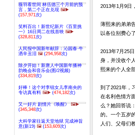
薇羽看世间 林伍德三个月前的预
2013年1月
言，第二个正在兑现
🖼️▶️
(
157,971
次)
薄熙来的弟弟
笑料百出！新世纪新片《百里挑
一》16日周二在线首映
🖼️▶️
以各位别费心了
(
328,811
次)
人民报中国新年献辞：沁园春·牛
2013年7月
洒辛丑泪
🖼️
(
294,958
次)
身，并没收个
除夕开始！新唐人中国新年播神
熙来的个人全部
韵晚会和音乐会(图/2视频)
(
334,819
次)
到了2021年
好棒！这个对李锐女儿李南央的
专访真有料
🖼️▶️
(
474,182
次)
在名利色情方
又一好片 剧情片《唤醒》
🖼️▶️
么？她回答说
(
345,348
次)
的。一个五岁
大科学家往返天堂地狱 完成神旨
人们、父母们教
意(新19)
🖼️
(
153,609
次)