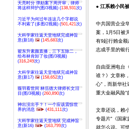
天亮时分 弹劾案下周开审，律师
● 江系赖小民
将这样辩护(图/3视频) (
138,931
次)
习近平为何过年连这几个字都说
中共国营企业
不利索了(多图/2视频) (
501,421
次)
案，1月5日被
大科学家往返天堂地狱完成神旨
意(新18)
🖼️
(
145,683
次)
有9起行贿金额
志成手里的银行
翟东升素颜直播，三下五除二，
给布林肯卸了妆(图/3视频)
(
316,249
次)
自由亚洲电台
大科学家往返天堂地狱完成神旨
谁？》文章称
意(新17)
🖼️
(
158,652
次)
心”，而新华社
薇羽看世间 林伍德大律师长文泪
重大金融风险”
目(图/3视频) (
260,890
次)
神出没出手？！一个应该震惊世
界的消息
🖼️▶️
(
431,111
次)
文章还说，赖
专题片”《国
大科学家往返天堂地狱 完成神旨
意(新16)
🖼️▶️
(
163,799
次)
就怎么说。可惜