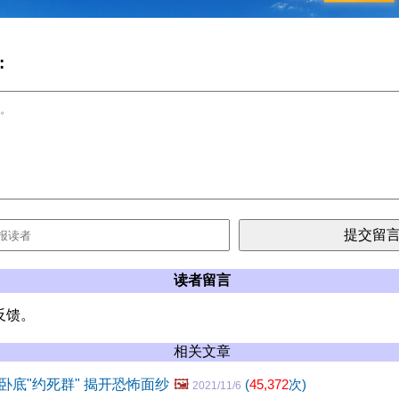
:
读者留言
反馈。
相关文章
卧底"约死群" 揭开恐怖面纱
🖼️
(
45,372
次)
2021/11/6