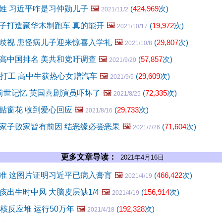
姓 习近平咋是习仲勋儿子
🖼️
(
424,969
次)
2021/11/2
子打造豪华木制跑车 真的能开
🖼️
(
19,972
次)
2021/10/17
歧视 患怪病儿子迎来惊喜入学礼
🖼️
(
29,807
次)
2021/10/8
高中国排名 美共和党吁调查
🖼️
(
57,857
次)
2021/9/20
里打工 高中生获热心女赠汽车
🖼️
(
29,609
次)
2021/9/5
前世记忆 英国喜剧演员吓坏了
🖼️
(
72,335
次)
2021/8/25
贴窗花 收到爱心回应
🖼️
(
29,733
次)
2021/8/16
家子败家皆有前因 结恶缘必尝恶果
🖼️
(
71,604
次)
2021/7/26
更多文章导读：
2021年4月16日
准 这图片证明习近平已病入膏肓
🖼️
(
466,422
次)
2021/4/19
孩出生时中风 大脑皮层缺1/4
🖼️
(
156,914
次)
2021/4/19
核反应堆 运行50万年
🖼️
(
192,328
次)
2021/4/18