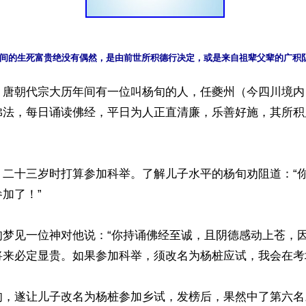
】唐朝代宗大历年间有一位叫杨旬的人，任夔州（今四川境内
佛法，每日诵读佛经，平日为人正直清廉，乐善好施，其所积
，二十三岁时打算参加科举。了解儿子水平的杨旬劝阻道：“
加了！”

旬梦见一位神对他说：“你持诵佛经至诚，且阴德感动上苍，
来必定显贵。如果参加科举，须改名为杨桩应试，我会在考场
旬，遂让儿子改名为杨桩参加乡试，发榜后，果然中了第六名