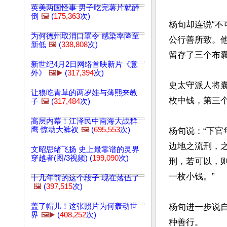
英美两国怪事 男子吃完薯片就醉
倒
🖼️
(
175,363
次)
杨旬却连说“
为何德州取消口罩令 感染率降至
公行善所致。
新低
🖼️
(
338,808
次)
留存了三个布囊
新世纪4月2日网络首映新片《意
外》
🖼️▶️
(
317,394
次)
史太守派人将
让狼吃青草的两岁娃与薄熙来教
枚中钱，第三
子
🖼️
(
317,484
次)
高层内幕！江泽民中南海大战群
鹰 惊动大裤衩
🖼️
(
695,553
次)
杨旬说：“下
边地之流刑，
文昭思绪飞扬 史上最靠谱的灵界
穿越者(图/3视频) (
199,090
次)
刑，若可以，
一枚小钱。”

十几年前的这个段子 现在落伍了
🖼️
(
397,515
次)
盖了帽儿！这张照片为何轰动世
杨旬进一步说
界
🖼️▶️
(
408,252
次)
种善行。
