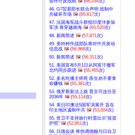
普呼吁反抵制
🖼️
(
66,334
次)
46. G7贸易部长联合声明 抵制中
共破坏市场
🖼️
(
65,617
次)
47. 法国海军战斗群抵印度洋参加
军演 将穿越南海
🖼️
(
65,520
次)
48. 新闻简述
🖼️
(
57,871
次)
49. 美特种作战部队将对中共发动
信息战
🖼️
(
56,968
次)
50. 新闻简述
🖼️
(
56,311
次)
51. 美国宣布5月1日从阿富汗撤军
北约同步跟进
🖼️
(
55,455
次)
52. 多名吃播主猝死 医生劝不要拿
命赚钱
🖼️
(
55,381
次)
53. 俄罗斯新法上路 普京可连任至
2036年
🖼️
(
55,114
次)
54. 美日印澳法5国军演展开 旨在
印太地区遏制中共
🖼️
(
53,504
次)
55. 世卫不支持旅行时需出示"疫苗
护照"
🖼️
(
52,851
次)
56. 日德会谈 将协调德舰与日自卫