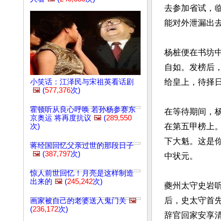
去参加省试，
能对外泄漏出去
杨桩便在书坊
自如。发榜后
给皇上，待择日
小笑话：江泽民与宋祖英看话剧
🖼️
(
577,376
次)
霍顿听从良心呼唤 若孙杨参赛东
在等待期间，
京奥运 将再度抗议
🖼️
(
289,550
在第五甲榜上
次)
下大魁。这是
蒋经国回忆父亲过世的那段日子
🖼️
(
387,797
次)
中状元。

惊人前世回忆！月亮是这样制造
出来的
🖼️
(
245,242
次)
夔州太守史岩
后，史太守首
画家被自己的老婆送入鬼门关
🖼️
(
236,172
次)
辞官回家安享清