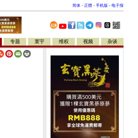
简体
-
正體
-
手机版
-
电子报
专题
寰宇
维权
视频
杂谈