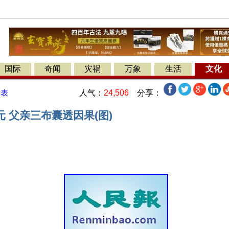
国际
奇闻
灾祸
万象
生活
文化
人气：
24,506
分享：
发表
 父亲三布囊透因果(图)