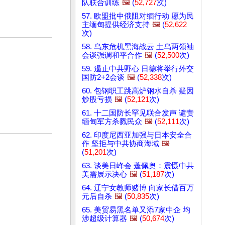
队联合训练
🖼️
(
52,727
次)
57. 欧盟批中俄阻对缅行动 愿为民
主缅甸提供经济支持
🖼️
(
52,622
次)
58. 乌东危机黑海战云 土乌两领袖
会谈强调和平合作
🖼️
(
52,500
次)
59. 遏止中共野心 日德将举行外交
国防2+2会谈
🖼️
(
52,338
次)
60. 包钢职工跳高炉钢水自杀 疑因
炒股亏损
🖼️
(
52,121
次)
61. 十二国防长罕见联合发声 谴责
缅甸军方杀戮民众
🖼️
(
52,111
次)
62. 印度尼西亚加强与日本安全合
作 坚拒与中共协商海域
🖼️
(
51,201
次)
63. 谈美日峰会 蓬佩奥：震慑中共
美需展示决心
🖼️
(
51,187
次)
64. 辽宁女教师赌博 向家长借百万
元后自杀
🖼️
(
50,835
次)
65. 美贸易黑名单又添7家中企 均
涉超级计算器
🖼️
(
50,674
次)