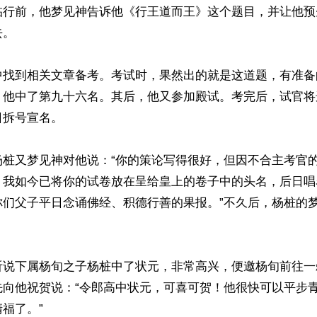
临行前，他梦见神告诉他《行王道而王》这个题目，并让他预
。

中找到相关文章备考。考试时，果然出的就是这道题，有准备
，他中了第九十六名。其后，他又参加殿试。考完后，试官将
拆号宣名。

杨桩又梦见神对他说：“你的策论写得很好，但因不合主考官
。我如今已将你的试卷放在呈给皇上的卷子中的头名，后日唱
你们父子平日念诵佛经、积德行善的果报。”不久后，杨桩的
听说下属杨旬之子杨桩中了状元，非常高兴，便邀杨旬前往一
先向他祝贺说：“令郎高中状元，可喜可贺！他很快可以平步
福了。”
