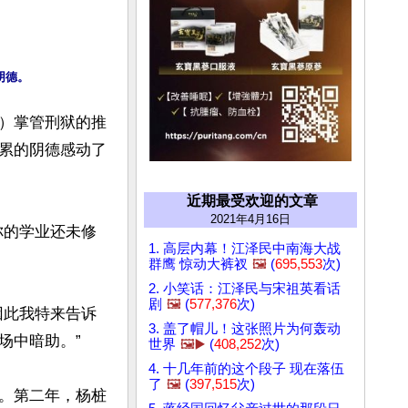
）掌管刑狱的推
累的阴德感动了
近期最受欢迎的文章
2021年4月16日
你的学业还未修
1. 高层内幕！江泽民中南海大战
群鹰 惊动大裤衩
🖼️
(
695,553
次)
2. 小笑话：江泽民与宋祖英看话
剧
🖼️
(
577,376
次)
因此我特来告诉
3. 盖了帽儿！这张照片为何轰动
中暗助。”

世界
🖼️▶️
(
408,252
次)
4. 十几年前的这个段子 现在落伍
了
🖼️
(
397,515
次)
。第二年，杨桩