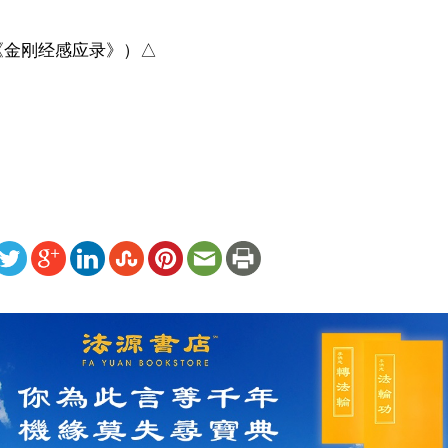
金刚经感应录》）△

ww.renminbao.com/rmb/articles/2021/4/16/72471.html