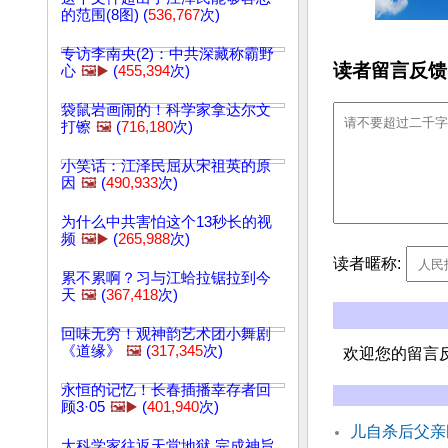
的范围(8图) (
536,767
次)
专访李南央(2)：中共深藏称霸野
读者留言反馈
心
🖼️▶️
(
455,394
次)
袋鼠岩画闹的！科学家拿达尔文
打镲
🖼️
(
716,180
次)
小笑话：江泽民屈从宋祖英的原
因
🖼️
(
490,933
次)
为什么中共害怕这个13秒长的视
频
🖼️▶️
(
265,988
次)
读者暱称:
累不累啊？习与江蛤拉锯拉到今
天
🖼️
(
367,418
次)
回味无穷！观神韵艺术团小舞剧
《道缘》
🖼️
(
317,345
次)
欢迎您的留言
永恒的记忆！长春插播幸存者回
顾3·05
🖼️▶️
(
401,940
次)
儿自杀后父亲
大科学家往返天堂地狱 完成神旨