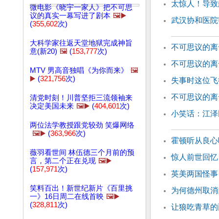
太惊人！导致
微电影《晓宇一家人》把不可思
议的真实一幕写进了剧本
🖼️▶️
武汉协和医院
(
355,602
次)
大科学家往返天堂地狱完成神旨
不可思议的离
意(新20)
🖼️
(
153,777
次)
不可思议的离
MTV 男高音独唱《为你而来》
🖼️
▶️
(
321,756
次)
失事时这位飞
不可思议的离
清党时刻！川普坚拒三流领袖来
决定美国未来
🖼️▶️
(
404,601
次)
小笑话：江泽
两位法学教授跟党较劲 笑爆网络
🖼️▶️
(
363,966
次)
霍顿听从良心
薇羽看世间 林伍德三个月前的预
惊人前世回忆
言，第二个正在兑现
🖼️▶️
(
157,971
次)
英美两国怪事
笑料百出！新世纪新片《百里挑
为何德州取消
一》16日周二在线首映
🖼️▶️
(
328,811
次)
让狼吃青草的