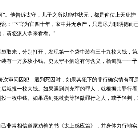
不可”。他告诉太守，儿子之所以能中状元，都是仰仗上天庇护
他说：“下官为官四十年，家中并无余产，只是尽力积阴德而
，请您派人拿来看看。”

囊袋取来，分别打开，发现第一个袋中装有三十九枚大钱，第
个装有一万多枚小钱。史太守不解这有何含义，杨旬就一一予以
官每次审问囚犯，遇到死囚时，如果其犯下的罪行确实情有可
之后就投一枚大钱。如果遇到判充军的罪人，就根据其罪行看
则投一枚中钱。如果遇到犯杖责等轻微罪行之人，或予轻判，
自己非常相信道家劝善的书《太上感应篇》，并身体力行地实