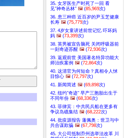
35. 女牙医生产时死了一回 看
见"神奇丛林"
🖼️
(
85,969
次)
36. 患三种癌 近百岁的尹玉芝健康
长寿
🖼️
(
75,779
次)
37. 4岁女童讲述前世记忆 吓坏妈
妈
🖼️
(
73,399
次)
38. 英男被宣告脑死 关闭呼吸器前
一刻奇迹苏醒
🖼️
(
72,936
次)
39. 返观前世 美国著名特异功能大
师治疾案例
🖼️
(
72,864
次)
40. 这清官为何短命？真相令人怵
目惊心
🖼️
(
72,797
次)
41. 新闻简述
🖼️
(
69,898
次)
42. 纽约"奇迹" 早产三胞胎出生于
不同年份
🖼️
(
68,336
次)
43. 菲律宾：中共民兵船在更多有
争议岛礁集结
🖼️
(
68,222
次)
44. 批疫源报告 蓬佩奥：世卫与中
共合谋欺骗
🖼️
(
67,798
次)
45. 大公司抵制乔州选举法改革 川