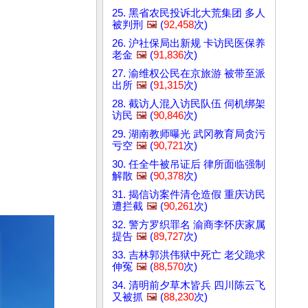
25. 黑省农民投诉北大荒集团 多人
被判刑
🖼️
(
92,458
次)
26. 沪社保局出新规 卡访民医保养
老金
🖼️
(
91,836
次)
27. 渝维权公民在京旅游 被带至派
出所
🖼️
(
91,315
次)
28. 截访人混入访民队伍 伺机绑架
访民
🖼️
(
90,846
次)
29. 湖南教师曝光 武冈教育局贪污
亏空
🖼️
(
90,721
次)
30. 任全牛被吊证后 律所面临强制
解散
🖼️
(
90,378
次)
31. 揭信访案件清仓造假 重庆访民
遭拦截
🖼️
(
90,261
次)
32. 警方罗织罪名 渝商李怀庆家属
提告
🖼️
(
89,727
次)
33. 吉林郭洪伟狱中死亡 老父跪求
伸冤
🖼️
(
88,570
次)
34. 清明前夕草木皆兵 四川陈云飞
又被抓
🖼️
(
88,230
次)