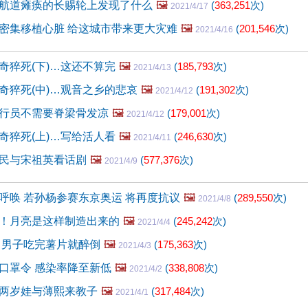
航道瘫痪的长赐轮上发现了什么
🖼️
(
363,251
次)
2021/4/17
密集移植心脏 给这城市带来更大灾难
🖼️
(
201,546
次)
2021/4/16
奇猝死(下)…这还不算完
🖼️
(
185,793
次)
2021/4/13
奇猝死(中)…观音之乡的悲哀
🖼️
(
191,302
次)
2021/4/12
行员不需要脊梁骨发凉
🖼️
(
179,001
次)
2021/4/12
奇猝死(上)…写给活人看
🖼️
(
246,630
次)
2021/4/11
民与宋祖英看话剧
🖼️
(
577,376
次)
2021/4/9
呼唤 若孙杨参赛东京奥运 将再度抗议
🖼️
(
289,550
次)
2021/4/8
！月亮是这样制造出来的
🖼️
(
245,242
次)
2021/4/4
 男子吃完薯片就醉倒
🖼️
(
175,363
次)
2021/4/3
口罩令 感染率降至新低
🖼️
(
338,808
次)
2021/4/2
两岁娃与薄熙来教子
🖼️
(
317,484
次)
2021/4/1