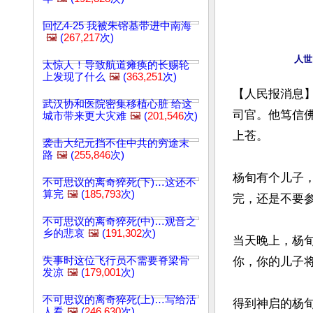
回忆4-25 我被朱镕基带进中南海
🖼️
(
267,217
次)
太惊人！导致航道瘫痪的长赐轮
上发现了什么
🖼️
(
363,251
次)
【人民报消息
武汉协和医院密集移植心脏 给这
司官。他笃信
城市带来更大灾难
🖼️
(
201,546
次)
上苍。

袭击大纪元挡不住中共的穷途末
路
🖼️
(
255,846
次)
杨旬有个儿子
不可思议的离奇猝死(下)…这还不
算完
🖼️
(
185,793
次)
完，还是不要参
不可思议的离奇猝死(中)…观音之
乡的悲哀
🖼️
(
191,302
次)
当天晚上，杨
失事时这位飞行员不需要脊梁骨
你，你的儿子将
发凉
🖼️
(
179,001
次)
不可思议的离奇猝死(上)…写给活
得到神启的杨
人看
🖼️
(
246,630
次)