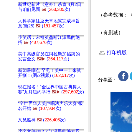
新世纪新片《意外》杀青 4月2日
与咱们见面
🖼️
(
263,305
次)
（参考数据：《
大科学家往返天堂地狱完成神旨
意(新25)
🖼️
(
191,457
次)
（有删减）
小笑话：宋祖英垄断江泽民的绝
招
🖼️
(
497,676
次)
文章网址: http://w
打印机版
美中高级官员在阿拉斯加掐架的
发言全文
🖼️▶️
(
364,117
次)
新闻最嘲点 罕见！美中一上来就
开撕！(图/2视频) (
162,917
次)
分享至：
现在报名！“全世界中国古典舞大
赛”九月纽约举行
🖼️▶️
(
297,602
次)
“全世界华人美声唱法声乐大赛”报
名开始
🖼️
(
107,934
次)
又见瘟神
🖼️
(
226,406
次)
这个文件超出了江泽民能够容忍