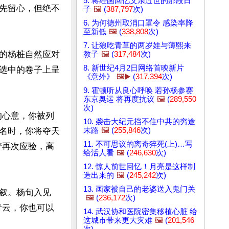
5. 蒋经国回忆父亲过世的那段日
先留心，但绝不
子
🖼️
(
387,797
次)
6. 为何德州取消口罩令 感染率降
至新低
🖼️
(
338,808
次)
7. 让狼吃青草的两岁娃与薄熙来
的杨桩自然应对
教子
🖼️
(
317,484
次)
8. 新世纪4月2日网络首映新片
选中的卷子上呈
《意外》
🖼️▶️
(
317,394
次)
9. 霍顿听从良心呼唤 若孙杨参赛
东京奥运 将再度抗议
🖼️
(
289,550
次)
的心意，你被列
10. 袭击大纪元挡不住中共的穷途
末路
🖼️
(
255,846
次)
名时，你将夺天
11. 不可思议的离奇猝死(上)…写
梦再次应验，高
给活人看
🖼️
(
246,630
次)
12. 惊人前世回忆！月亮是这样制
造出来的
🖼️
(
245,242
次)
13. 画家被自己的老婆送入鬼门关
叙。杨旬入见
🖼️
(
236,172
次)
青云，你也可以
14. 武汉协和医院密集移植心脏 给
这城市带来更大灾难
🖼️
(
201,546
次)