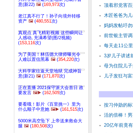
意(新22)
🖼️
(
169,973
次)
顶着邪党害百
木匠爸爸为儿
老江真不行了！孙子向境外转移
资产
🖼️
(
480,551
次)
妈妈发帖吁勿
真观点 真飞精彩视频 这些瞬间让
前世银主管调
人感动, 充满希望(图/2视频)
(
153,116
次)
每天走11公
为了美国！林伍德大律师曝光令
3岁儿子讲述
人难以置信黑幕
🖼️
(
354,220
次)
母为住院儿子
大科学家往返天堂地狱 完成神旨
儿子发狂与富
意(新21)
🖼️
(
171,870
次)
正在直播 2021保守派大会首日 政
要发言
🖼️▶️
(
162,509
次)
要看哦！影片《百里挑一》里为
按习仲勋的标
什么顺子中意她
🖼️▶️
(
161,515
次)
活的倍棒！男
5000米高空坠下 上帝送来救命大
20亿年前竟有
腿
🖼️
(
180,508
次)