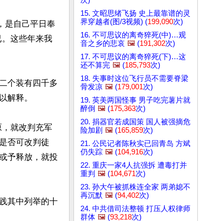
15. 文昭思绪飞扬 史上最靠谱的灵
界穿越者(图/3视频) (
199,090
次)
，是自己平日奉
16. 不可思议的离奇猝死(中)…观
已。这些年来我
音之乡的悲哀
🖼️
(
191,302
次)
17. 不可思议的离奇猝死(下)…这
还不算完
🖼️
(
185,793
次)
18. 失事时这位飞行员不需要脊梁
二个装有四千多
骨发凉
🖼️
(
179,001
次)
解释。

19. 英美两国怪事 男子吃完薯片就
醉倒
🖼️
(
175,363
次)
20. 捐器官若成国策 国人被强摘危
原，就改判充军
险加剧
🖼️
(
165,859
次)
是否可改判徒
21. 公民记者陈秋实已回青岛 方斌
仍失踪
🖼️
(
104,916
次)
或予释放，就投
22. 重庆一家4人抗强拆 遭毒打并
重判
🖼️
(
104,671
次)
23. 孙大午被抓株连全家 两弟媳不
再沉默
🖼️
(
94,402
次)
践其中列举的十
24. 中共借司法整顿 打压人权律师
群体
🖼️
(
93,218
次)