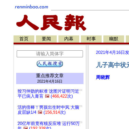
首页
要闻
内幕
时事
幽默
2021年4月16日
儿子高中状元
重点推荐文章
周晓辉
2021年4月16日
按习仲勋的标准 这图片证明习近
平已病入膏肓
🖼️
(
466,422
次)
活的倍棒！男孩出生时中风 大脑
皮层缺1/4
🖼️
(
156,914
次)
20亿年前竟有核反应堆 运行50万
年
🖼️
(
192,328
次)