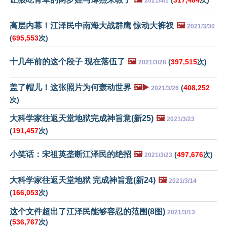
2021/4/1
高层内幕！江泽民中南海大战群鹰 惊动大裤衩
🖼️
2021/3/30
(
695,553
次)
十几年前的这个段子 现在落伍了
🖼️
(
397,515
次)
2021/3/28
盖了帽儿！这张照片为何轰动世界
🖼️▶️
(
408,252
2021/3/26
次)
大科学家往返天堂地狱完成神旨意(新25)
🖼️
2021/3/23
(
191,457
次)
小笑话：宋祖英垄断江泽民的绝招
🖼️
(
497,676
次)
2021/3/23
大科学家往返天堂地狱 完成神旨意(新24)
🖼️
2021/3/14
(
166,053
次)
这个文件超出了江泽民能够容忍的范围(8图)
2021/3/13
(
536,767
次)