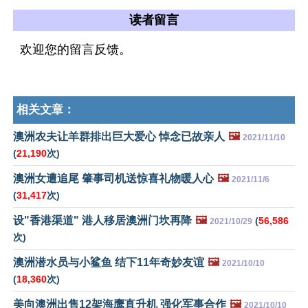
读者留言
欢迎您的留言反馈。
相关文章：
澳洲农夫让羊群排出巨大爱心 悼念已故亲人
🖼️
2021/11/10
(
21,190
次)
澳洲女遭追尾 肇事司机送惊喜礼物暖人心
🖼️
2021/11/6
(
31,417
次)
设"香港渠道" 港人移居澳洲门坎再降
🖼️
(
56,586
2021/10/29
次)
澳洲潜水员与小鲨鱼 结下11年奇妙友谊
🖼️
2021/10/10
(
18,360
次)
美向澳洲出售12架海鹰直升机 强化军事合作
🖼️
2021/10/10