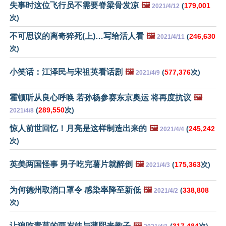
失事时这位飞行员不需要脊梁骨发凉
🖼️
(
179,001
2021/4/12
次)
不可思议的离奇猝死(上)…写给活人看
🖼️
(
246,630
2021/4/11
次)
小笑话：江泽民与宋祖英看话剧
🖼️
(
577,376
次)
2021/4/9
霍顿听从良心呼唤 若孙杨参赛东京奥运 将再度抗议
🖼️
(
289,550
次)
2021/4/8
惊人前世回忆！月亮是这样制造出来的
🖼️
(
245,242
2021/4/4
次)
英美两国怪事 男子吃完薯片就醉倒
🖼️
(
175,363
次)
2021/4/3
为何德州取消口罩令 感染率降至新低
🖼️
(
338,808
2021/4/2
次)
让狼吃青草的两岁娃与薄熙来教子
🖼️
(
317,484
次)