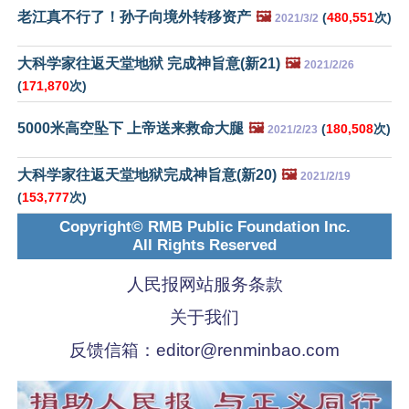
老江真不行了！孙子向境外转移资产
🖼️
(
480,551
次)
2021/3/2
大科学家往返天堂地狱 完成神旨意(新21)
🖼️
2021/2/26
(
171,870
次)
5000米高空坠下 上帝送来救命大腿
🖼️
(
180,508
次)
2021/2/23
大科学家往返天堂地狱完成神旨意(新20)
🖼️
2021/2/19
(
153,777
次)
Copyright© RMB Public Foundation Inc.
All Rights Reserved
人民报网站服务条款
关于我们
反馈信箱：
editor@renminbao.com