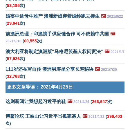
(
53,195
次)
婚宴中途母牛难产 澳洲新娘穿着婚纱跑去接生
🖼️
2021/8/22
(
29,641
次)
前澳洲总理：印澳携手供应链合作 可不依赖中共国
🖼️
(
60,555
次)
2021/8/10
澳大利亚将制定澳洲版"马格尼茨基人权问责法"
🖼️
2021/8/7
(
57,926
次)
111岁还在写自传 澳洲男寿星分享长寿秘诀
🖼️
2021/7/20
(
32,768
次)
更多文章导读：
2021年4月25日
这则新闻让我想起习近平的鞋
🖼️
(
266,647
次)
2021/4/26
博鳌论坛 王岐山让习近平当孤家寡人
🖼️
(
396,403
2021/4/22
次)