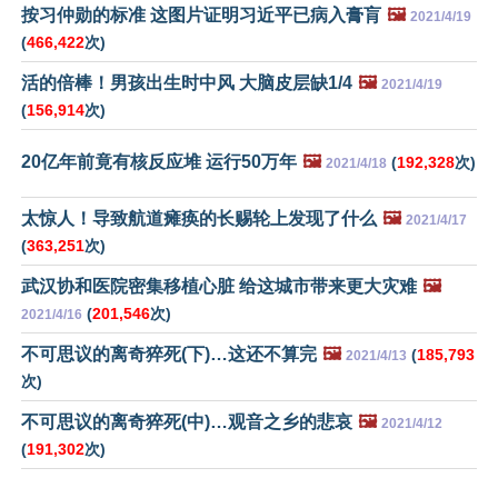
按习仲勋的标准 这图片证明习近平已病入膏肓
🖼️
2021/4/19
(
466,422
次)
活的倍棒！男孩出生时中风 大脑皮层缺1/4
🖼️
2021/4/19
(
156,914
次)
20亿年前竟有核反应堆 运行50万年
🖼️
(
192,328
次)
2021/4/18
太惊人！导致航道瘫痪的长赐轮上发现了什么
🖼️
2021/4/17
(
363,251
次)
武汉协和医院密集移植心脏 给这城市带来更大灾难
🖼️
(
201,546
次)
2021/4/16
不可思议的离奇猝死(下)…这还不算完
🖼️
(
185,793
2021/4/13
次)
不可思议的离奇猝死(中)…观音之乡的悲哀
🖼️
2021/4/12
(
191,302
次)