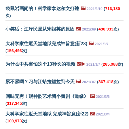
袋鼠岩画闹的！科学家拿达尔文打镲
🖼️
(
716,180
2021/3/10
次)
小笑话：江泽民屈从宋祖英的原因
🖼️
(
490,933
次)
2021/3/9
大科学家往返天堂地狱完成神旨意(新23)
🖼️
2021/3/7
(
156,493
次)
为什么中共害怕这个13秒长的视频
🖼️▶️
(
265,988
次)
2021/3/7
累不累啊？习与江蛤拉锯拉到今天
🖼️
(
367,418
次)
2021/3/7
回味无穷！观神韵艺术团小舞剧《道缘》
🖼️
2021/3/6
(
317,345
次)
大科学家往返天堂地狱 完成神旨意(新22)
🖼️
2021/3/4
(
169,973
次)